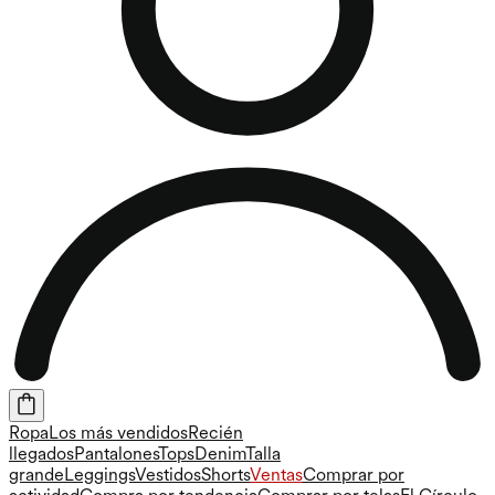
Ropa
Los más vendidos
Recién
llegados
Pantalones
Tops
Denim
Talla
grande
Leggings
Vestidos
Shorts
Ventas
Comprar por