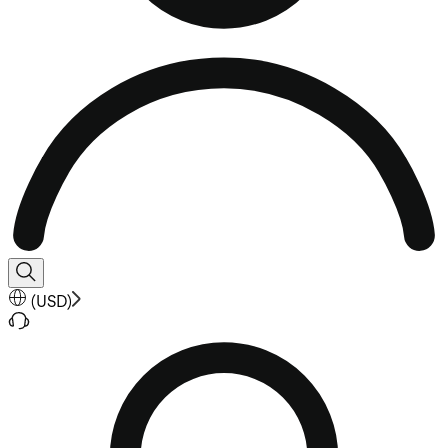
(
USD
)