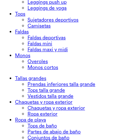
Leggings push up
Leggings de yoga
Tops
Sujetadores deportivos
Camisetas
Faldas
Faldas deportivas
Faldas mini
Faldas maxi y midi
Monos
Overoles
Monos cortos
Tallas grandes
Prendas inferiores talla grande
Tops talla grande
Vestidos talla grande
Chaquetas y ropa exterior
Chaquetas y ropa exterior
Ropa exterior
Ropa de playa
Tops de baño
Partes de abajo de baño
Conjuntos de baño