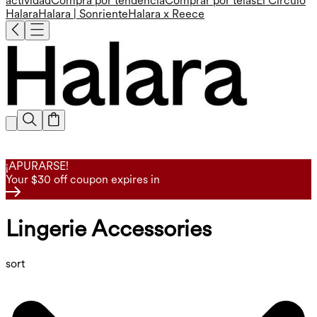
actividad
Compra por tendencia
Comprar por telas
El Círculo
Halara
Halara | Sonriente
Halara x Reece
¡APURARSE!
Your $30 off coupon expires in
Lingerie Accessories
sort