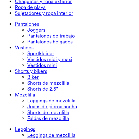
Chaquetas y ropa exterior
Faldas maxi y midi
Monos cortos
Prendas inferiores talla grande
Chaquetas y ropa exterior
Ropa de playa
Tops talla grande
Chaquetas y ropa exterior
Ropa de playa
Sujetadores y ropa interior
Vestidos talla grande
Ropa exterior
Tops de baño
Sujetadores y ropa interior
Partes de abajo de baño
Sujetadores
Pantalones
Conjuntos de baño
Ropa interior
Joggers
Pantalones de trabajo
Pantalones holgados
Vestidos
Sportkleider
Vestidos midi y maxi
Vestidos mini
Shorts y bikers
Biker
Shorts de mezclilla
Shorts de 2.5"
Mezclilla
Leggings de mezclilla
Jeans de pierna ancha
Shorts de mezclilla
Faldas de mezclilla
Leggings
Leggings de mezclilla