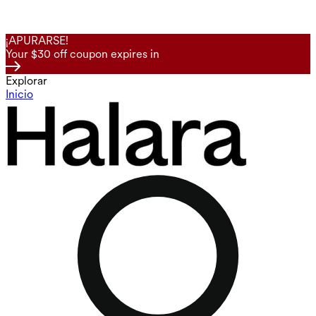
¡APURARSE!
Your $30 off coupon expires in
Explorar
Inicio