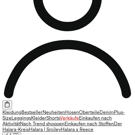
Kleidung
Bestseller
Neuheiten
Hosen
Oberteile
Denim
Plus-
Size
Leggings
Kleider
Shorts
Verkäufe
Einkaufen nach
Aktivität
Nach Trend shoppen
Einkaufen nach Stoffen
Der
Halara-Kreis
Halara | Smiley
Halara x Reece