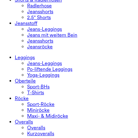
Radlerhose
Jeansshorts
2.5" Shorts
Jeansstoff
Jeans-Leggings
Jeans mit weitem Bein
Jeansshorts
Jeansröcke
Leggings
Jeans-Leggings
Po-liftende Leggings
Yoga-Leggings
Oberteile
Sport-BHs
T-Shirts
Röcke
Sport-Röcke
Miniröcke
Maxi- & Midiröcke
Overalls
Overalls
Kurzoveralls