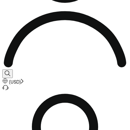
(
USD
)