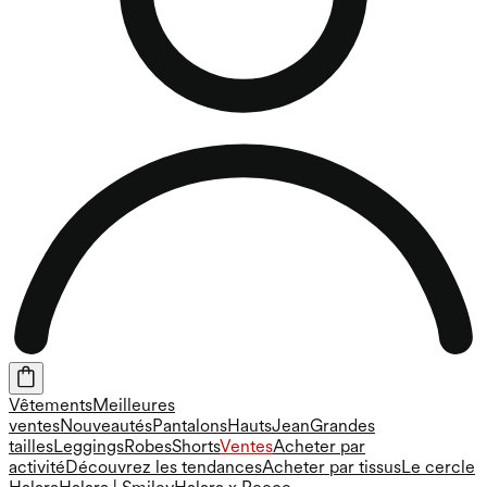
Vêtements
Meilleures
ventes
Nouveautés
Pantalons
Hauts
Jean
Grandes
tailles
Leggings
Robes
Shorts
Ventes
Acheter par
activité
Découvrez les tendances
Acheter par tissus
Le cercle