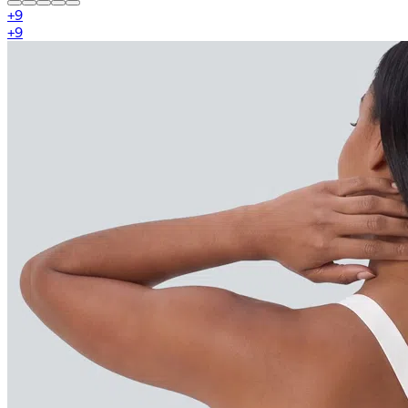
+
9
+
9