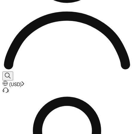
(
USD
)