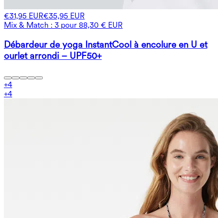
€31,95 EUR
€35,95 EUR
Mix & Match : 3 pour 88,30 € EUR
Débardeur de yoga InstantCool à encolure en U et
ourlet arrondi – UPF50+
+
4
+
4