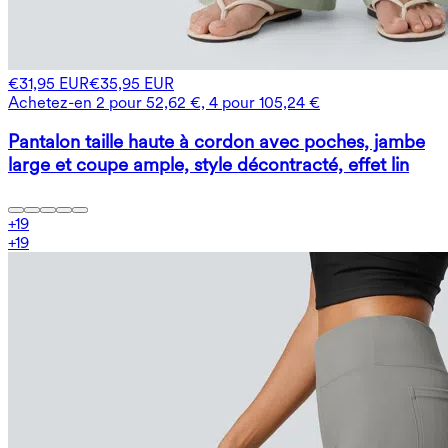
€31,95 EUR
€35,95 EUR
Achetez-en 2 pour 52,62 €, 4 pour 105,24 €
Pantalon taille haute à cordon avec poches, jambe
large et coupe ample, style décontracté, effet lin
+
19
+
19