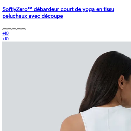
SoftlyZero™ débardeur court de yoga en tissu
pelucheux avec découpe
+
10
+
10