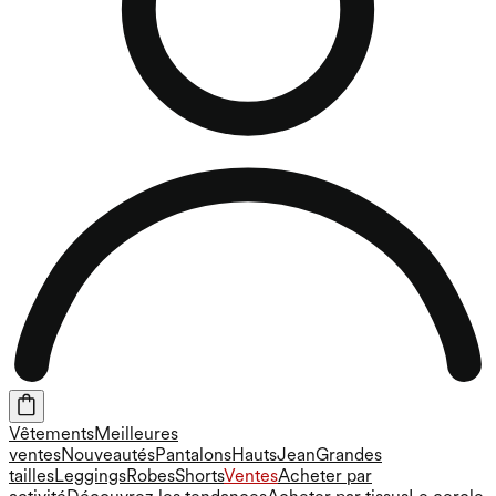
Vêtements
Meilleures
ventes
Nouveautés
Pantalons
Hauts
Jean
Grandes
tailles
Leggings
Robes
Shorts
Ventes
Acheter par