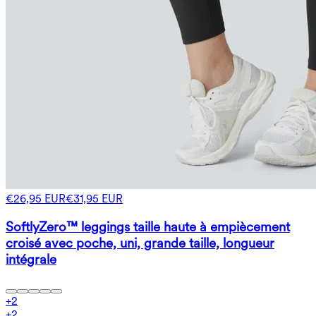
€26,95 EUR
€31,95 EUR
SoftlyZero™ leggings taille haute à empiècement
croisé avec poche, uni, grande taille, longueur
intégrale
+
2
+
2