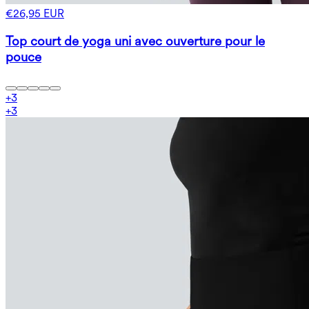
€26,95 EUR
Top court de yoga uni avec ouverture pour le
pouce
+
3
+
3