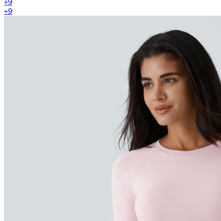
+
9
+
9