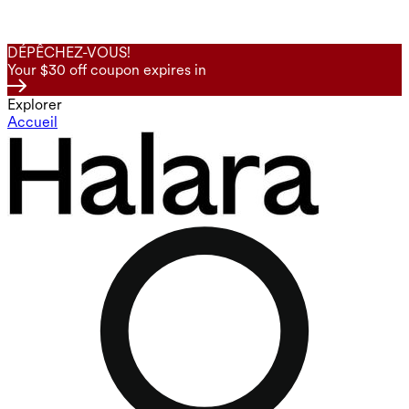
DÉPÊCHEZ-VOUS!
Your $30 off coupon expires in
Explorer
Accueil