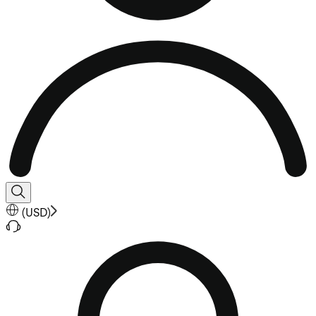
(
USD
)