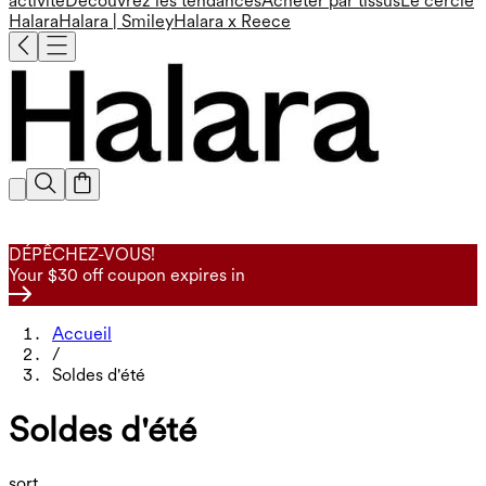
activité
Découvrez les tendances
Acheter par tissus
Le cercle
Halara
Halara | Smiley
Halara x Reece
DÉPÊCHEZ-VOUS!
Your $30 off coupon expires in
Accueil
/
Soldes d'été
Soldes d'été
sort