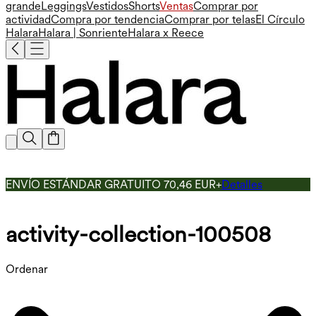
grande
Leggings
Vestidos
Shorts
Ventas
Comprar por
actividad
Compra por tendencia
Comprar por telas
El Círculo
Halara
Halara | Sonriente
Halara x Reece
ENVÍO ESTÁNDAR GRATUITO 70,46 EUR+
Detalles
activity-collection-100508
Ordenar