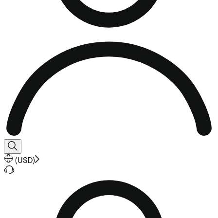
(
USD
)