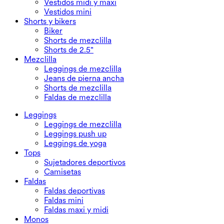
Vestidos midi y maxi
Vestidos mini
Shorts y bikers
Biker
Shorts de mezclilla
Shorts de 2.5"
Mezclilla
Leggings de mezclilla
Jeans de pierna ancha
Shorts de mezclilla
Faldas de mezclilla
Leggings
Leggings de mezclilla
Leggings push up
Leggings de yoga
Tops
Sujetadores deportivos
Camisetas
Faldas
Faldas deportivas
Faldas mini
Faldas maxi y midi
Monos