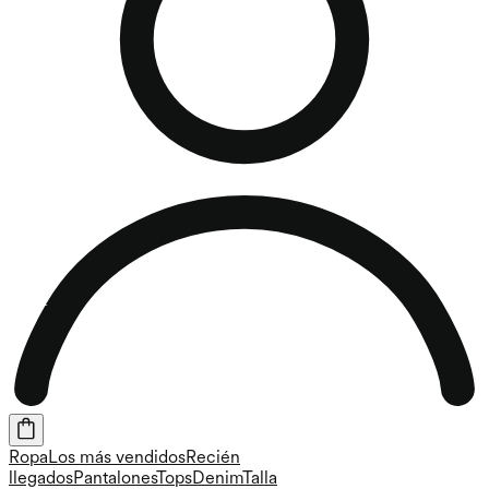
Ropa
Los más vendidos
Recién
llegados
Pantalones
Tops
Denim
Talla