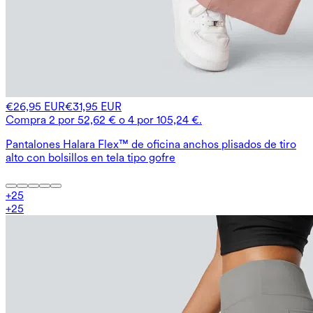
€26,95 EUR
€31,95 EUR
Compra 2 por 52,62 € o 4 por 105,24 €.
Pantalones Halara Flex™ de oficina anchos plisados de tiro
alto con bolsillos en tela tipo gofre
+
25
+
25