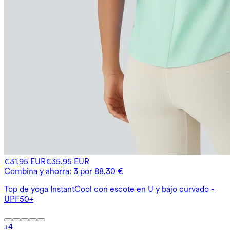
€31,95 EUR
€35,95 EUR
Combina y ahorra: 3 por 88,30 €
Top de yoga InstantCool con escote en U y bajo curvado -
UPF50+
+
4