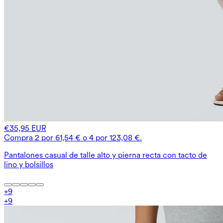
€35,95 EUR
Compra 2 por 61,54 € o 4 por 123,08 €.
Pantalones casual de talle alto y pierna recta con tacto de
lino y bolsillos
+
9
+
9