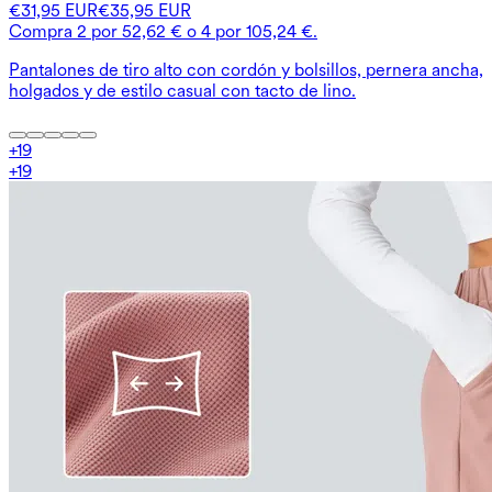
€31,95 EUR
€35,95 EUR
Compra 2 por 52,62 € o 4 por 105,24 €.
Pantalones de tiro alto con cordón y bolsillos, pernera ancha,
holgados y de estilo casual con tacto de lino.
+
19
+
19