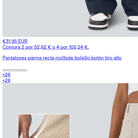
€31,95 EUR
Compra 2 por 52,62 € o 4 por 105,24 €.
Pantalones pierna recta múltiple bolsillo botón tiro alto
+
26
+
26