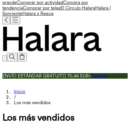
grande
Comprar por actividad
Compra por
tendencia
Comprar por telas
El Círculo Halara
Halara |
Sonriente
Halara x Reece
ENVÍO ESTÁNDAR GRATUITO 70,46 EUR+
Detalles
Inicio
/
Los más vendidos
Los más vendidos