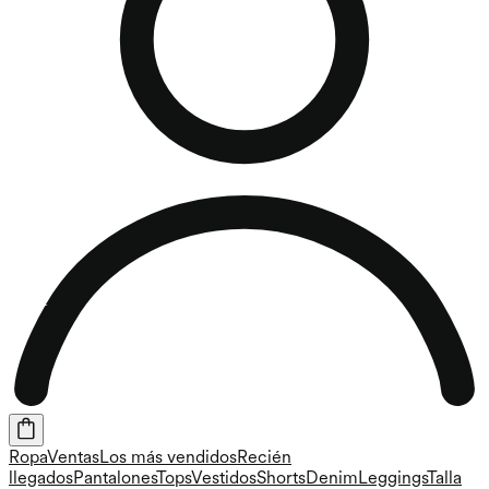
Ropa
Ventas
Los más vendidos
Recién
llegados
Pantalones
Tops
Vestidos
Shorts
Denim
Leggings
Talla