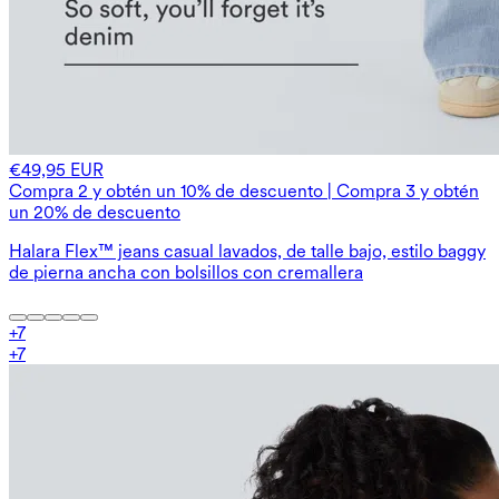
€49,95 EUR
Compra 2 y obtén un 10% de descuento | Compra 3 y obtén
un 20% de descuento
Halara Flex™ jeans casual lavados, de talle bajo, estilo baggy
de pierna ancha con bolsillos con cremallera
+
7
+
7