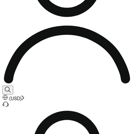
(
USD
)