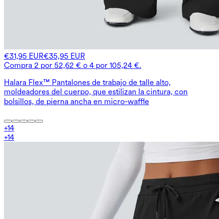
€31,95 EUR
€35,95 EUR
Compra 2 por 52,62 € o 4 por 105,24 €.
Halara Flex™ Pantalones de trabajo de talle alto,
moldeadores del cuerpo, que estilizan la cintura, con
bolsillos, de pierna ancha en micro‑waffle
+
14
+
14