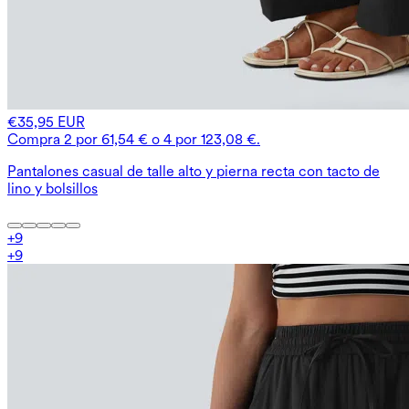
€35,95 EUR
Compra 2 por 61,54 € o 4 por 123,08 €.
Pantalones casual de talle alto y pierna recta con tacto de
lino y bolsillos
+
9
+
9