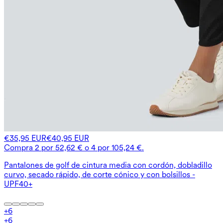
€35,95 EUR
€40,95 EUR
Compra 2 por 52,62 € o 4 por 105,24 €.
Pantalones de golf de cintura media con cordón, dobladillo
curvo, secado rápido, de corte cónico y con bolsillos -
UPF40+
+
6
+
6