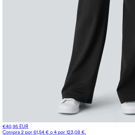
€40,95 EUR
Compra 2 por 61,54 € o 4 por 123,08 €.