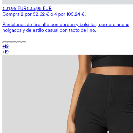
€31,95 EUR
€35,95 EUR
Compra 2 por 52,62 € o 4 por 105,24 €.
Pantalones de tiro alto con cordón y bolsillos, pernera ancha,
holgados y de estilo casual con tacto de lino.
+
19
+
19