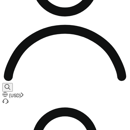
(
USD
)