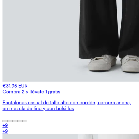
€31,95 EUR
Compra 2 y llévate 1 gratis
Pantalones casual de talle alto con cordón, pernera ancha,
en mezcla de lino y con bolsillos
+
9
+
9