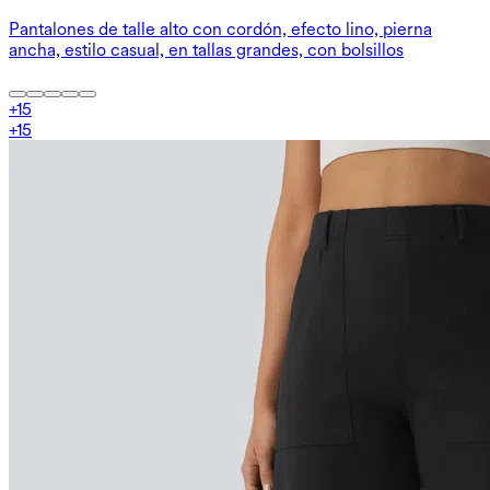
Pantalones de talle alto con cordón, efecto lino, pierna
ancha, estilo casual, en tallas grandes, con bolsillos
+
15
+
15