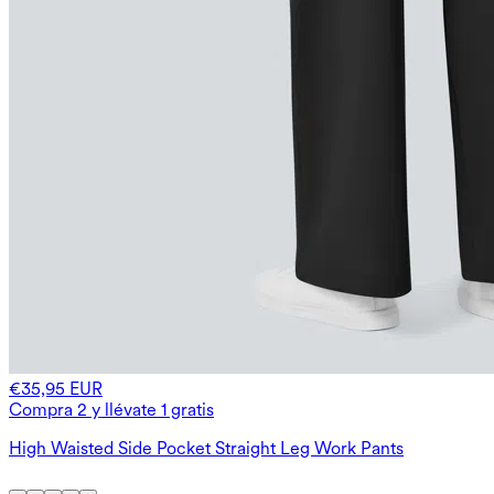
€35,95 EUR
Compra 2 y llévate 1 gratis
High Waisted Side Pocket Straight Leg Work Pants