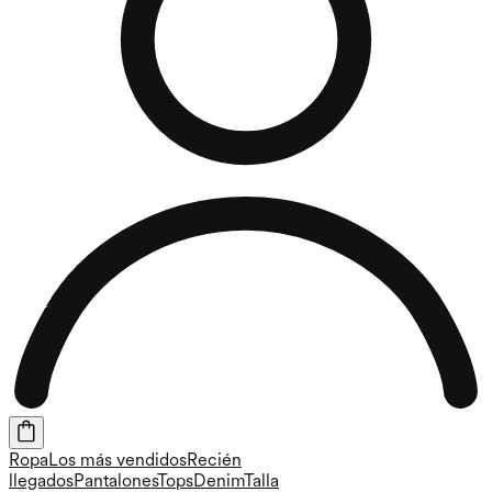
Ropa
Los más vendidos
Recién
llegados
Pantalones
Tops
Denim
Talla