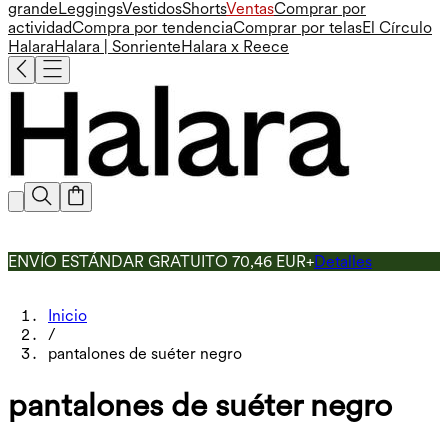
grande
Leggings
Vestidos
Shorts
Ventas
Comprar por
actividad
Compra por tendencia
Comprar por telas
El Círculo
Halara
Halara | Sonriente
Halara x Reece
ENVÍO ESTÁNDAR GRATUITO 70,46 EUR+
Detalles
Inicio
/
pantalones de suéter negro
pantalones de suéter negro