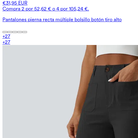
€31,95 EUR
Compra 2 por 52,62 € o 4 por 105,24 €.
Pantalones pierna recta múltiple bolsillo botón tiro alto
+
27
+
27