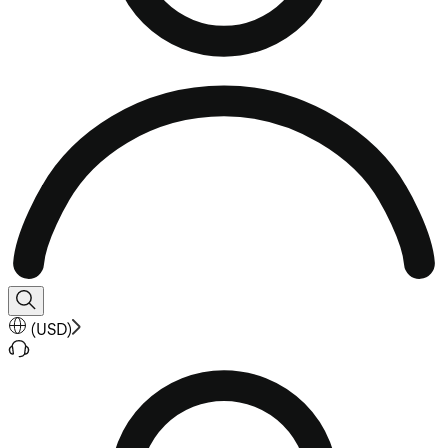
(
USD
)