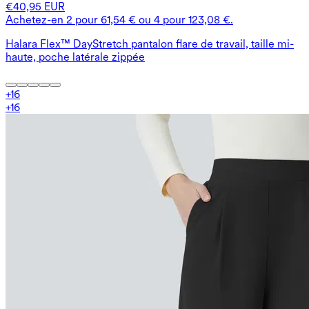
€40,95 EUR
Achetez-en 2 pour 61,54 € ou 4 pour 123,08 €.
Halara Flex™ DayStretch pantalon flare de travail, taille mi-
haute, poche latérale zippée
+
16
+
16