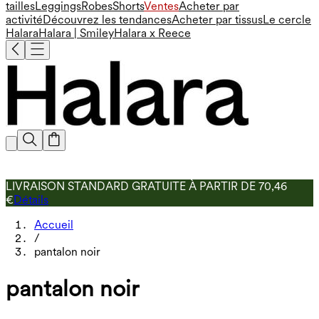
tailles
Leggings
Robes
Shorts
Ventes
Acheter par
activité
Découvrez les tendances
Acheter par tissus
Le cercle
Halara
Halara | Smiley
Halara x Reece
LIVRAISON STANDARD GRATUITE À PARTIR DE 70,46
€
Détails
Accueil
/
pantalon noir
pantalon noir