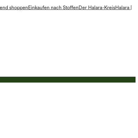
rend shoppen
Einkaufen nach Stoffen
Der Halara-Kreis
Halara |