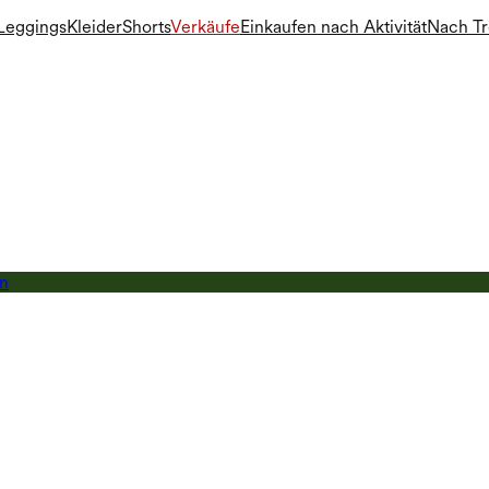
Leggings
Kleider
Shorts
Verkäufe
Einkaufen nach Aktivität
Nach T
en