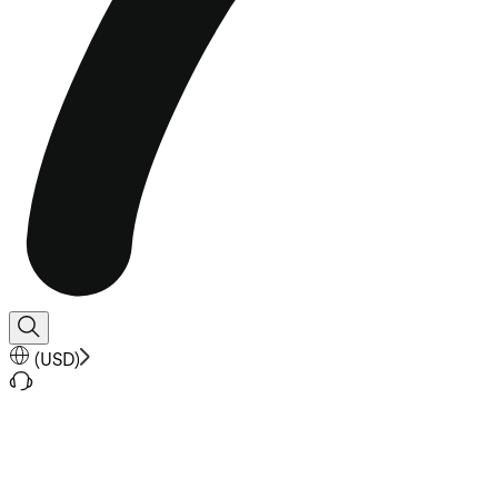
(
USD
)