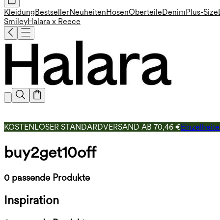
Kleidung
Bestseller
Neuheiten
Hosen
Oberteile
Denim
Plus-Size
Smiley
Halara x Reece
KOSTENLOSER STANDARDVERSAND AB 70,46 €
Einzelheit
buy2get10off
0 passende Produkte
Inspiration