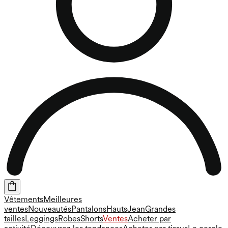
Vêtements
Meilleures
ventes
Nouveautés
Pantalons
Hauts
Jean
Grandes
tailles
Leggings
Robes
Shorts
Ventes
Acheter par