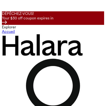
DÉPÊCHEZ-VOUS!
Your $30 off coupon expires in
Explorer
Accueil