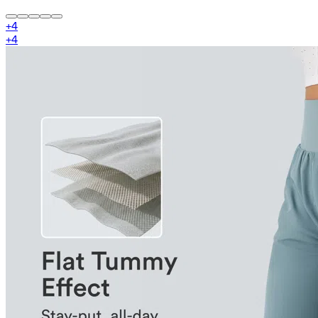
+
4
+
4