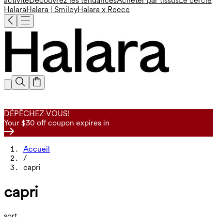
activité
Découvrez les tendances
Acheter par tissus
Le cercle
Halara
Halara | Smiley
Halara x Reece
DÉPÊCHEZ-VOUS!
Your $30 off coupon expires in
Accueil
/
capri
capri
sort