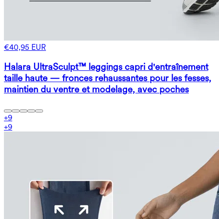
€40,95 EUR
Halara UltraSculpt™ leggings capri d'entraînement
taille haute — fronces rehaussantes pour les fesses,
maintien du ventre et modelage, avec poches
+
9
+
9