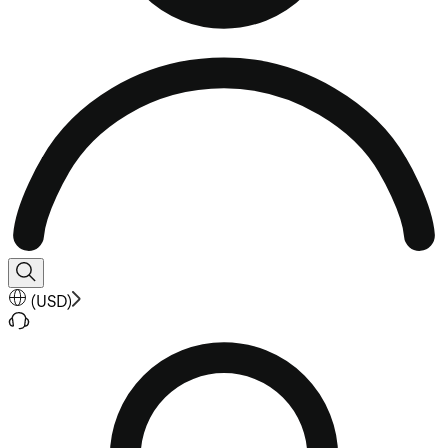
(
USD
)