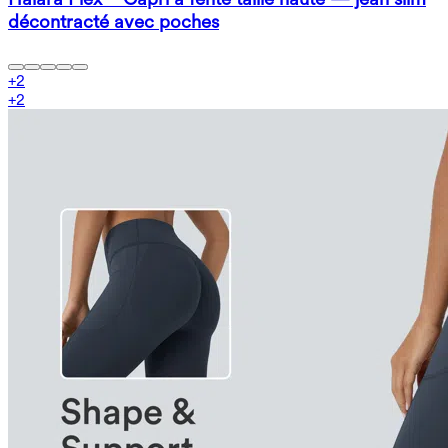
décontracté avec poches
+
2
+
2