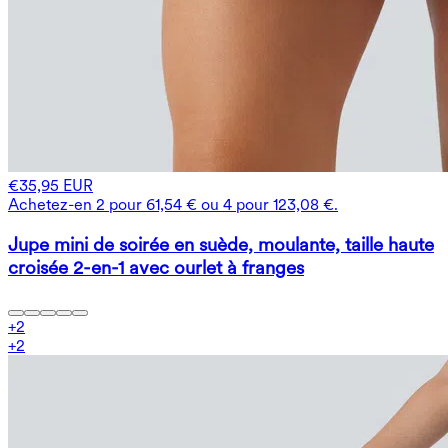
€35,95 EUR
Achetez-en 2 pour 61,54 € ou 4 pour 123,08 €.
Jupe mini de soirée en suède, moulante, taille haute
croisée 2-en-1 avec ourlet à franges
+
2
+
2