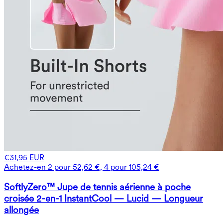
€31,95 EUR
Achetez-en 2 pour 52,62 €, 4 pour 105,24 €
SoftlyZero™ Jupe de tennis aérienne à poche
croisée 2-en-1 InstantCool — Lucid — Longueur
allongée