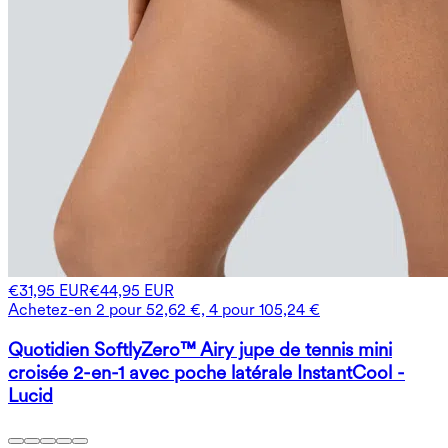
€31,95 EUR
€44,95 EUR
Achetez-en 2 pour 52,62 €, 4 pour 105,24 €
Quotidien SoftlyZero™ Airy jupe de tennis mini
croisée 2-en-1 avec poche latérale InstantCool -
Lucid