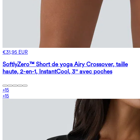
€31,95 EUR
SoftlyZero™ Short de yoga Airy Crossover, taille
haute, 2-en-1, InstantCool, 3'' avec poches
+
15
+
15