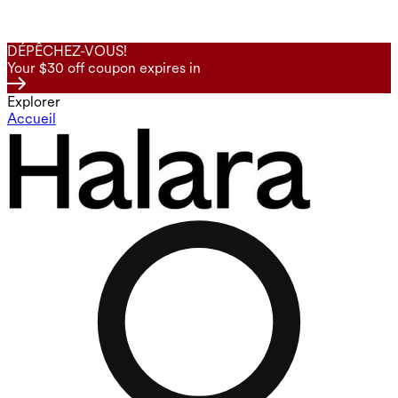
DÉPÊCHEZ-VOUS!
Your $30 off coupon expires in
Explorer
Accueil