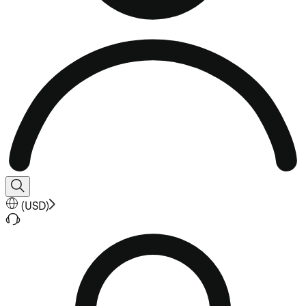
(
USD
)