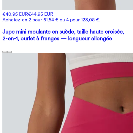
€40,95 EUR
€44,95 EUR
Achetez-en 2 pour 61,54 € ou 4 pour 123,08 €.
Jupe mini moulante en suède, taille haute croisée,
2-en-1, ourlet à franges — longueur allongée