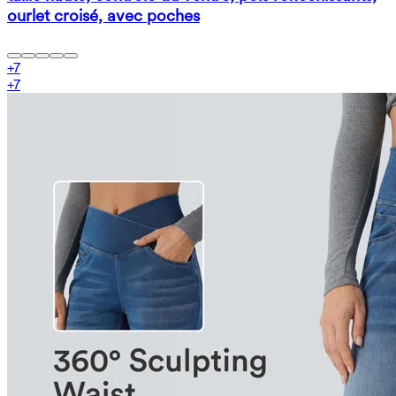
ourlet croisé, avec poches
+
7
+
7