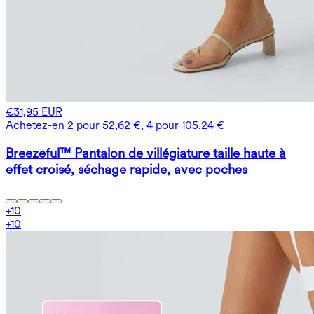
€31,95 EUR
Achetez-en 2 pour 52,62 €, 4 pour 105,24 €
Breezeful™ Pantalon de villégiature taille haute à
effet croisé, séchage rapide, avec poches
+
10
+
10