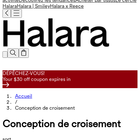
activité
Découvrez les tendances
Acheter par tissus
Le cercle
Halara
Halara | Smiley
Halara x Reece
DÉPÊCHEZ-VOUS!
Your $30 off coupon expires in
Accueil
/
Conception de croisement
Conception de croisement
sort