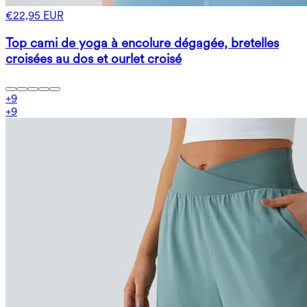
€22,95 EUR
Top cami de yoga à encolure dégagée, bretelles
croisées au dos et ourlet croisé
+
9
+
9