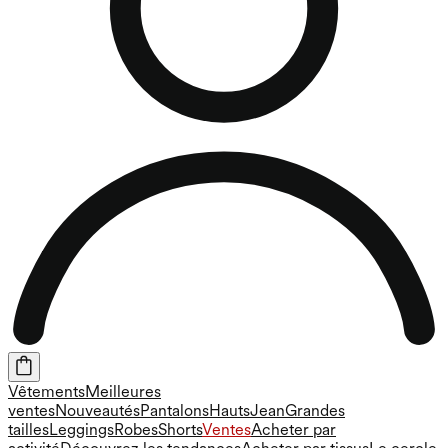
Vêtements
Meilleures
ventes
Nouveautés
Pantalons
Hauts
Jean
Grandes
tailles
Leggings
Robes
Shorts
Ventes
Acheter par