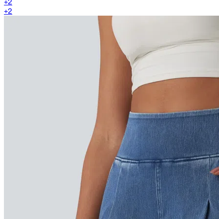
+
2
+
2