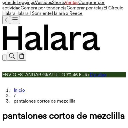
grande
Leggings
Vestidos
Shorts
Ventas
Comprar por
actividad
Compra por tendencia
Comprar por telas
El Círculo
Halara
Halara | Sonriente
Halara x Reece
ENVÍO ESTÁNDAR GRATUITO 70,46 EUR+
Detalles
Inicio
/
pantalones cortos de mezclilla
pantalones cortos de mezclilla