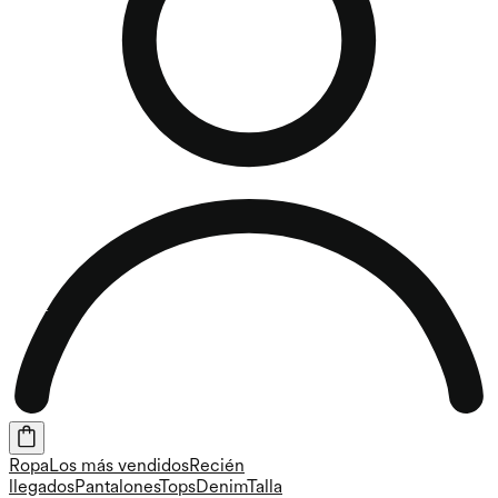
Ropa
Los más vendidos
Recién
llegados
Pantalones
Tops
Denim
Talla