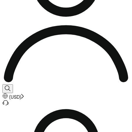
(
USD
)