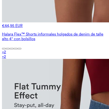
€44,95 EUR
Halara Flex™ Shorts informales holgados de denim de talle
alto 4'' con bolsillos
+
2
+
2