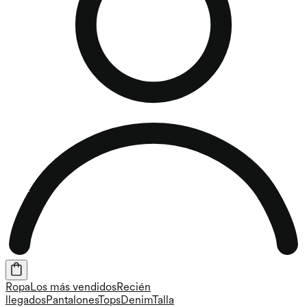
Ropa
Los más vendidos
Recién
llegados
Pantalones
Tops
Denim
Talla