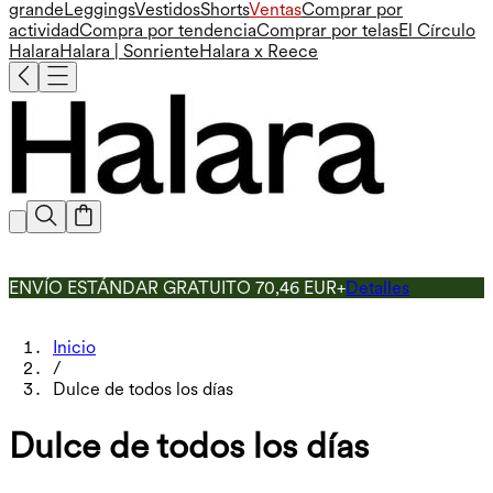
grande
Leggings
Vestidos
Shorts
Ventas
Comprar por
actividad
Compra por tendencia
Comprar por telas
El Círculo
Halara
Halara | Sonriente
Halara x Reece
ENVÍO ESTÁNDAR GRATUITO 70,46 EUR+
Detalles
Inicio
/
Dulce de todos los días
Dulce de todos los días