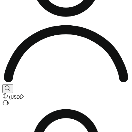
(
USD
)