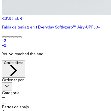
€31,95 EUR
Falda de tenis 2 en 1 Everyday Softlyzero™ Airy-UPF50+
+
2
+
2
You've reached the end
Ocultar filtros
Ordenar por
Categoría
Partes de abajo