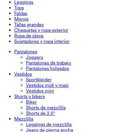
Leggings
Vestidos mini
Shorts de mezclilla
Leggings de mezclilla
Leggings
Tops
Shorts de 2.5"
Jeans de pierna ancha
Leggings de mezclilla
Tops
Faldas
Shorts de mezclilla
Leggings push up
Sujetadores deportivos
Faldas
Monos
Faldas de mezclilla
Leggings de yoga
Camisetas
Faldas deportivas
Monos
Tallas grandes
Faldas mini
Overoles
Tallas grandes
Chaquetas y ropa exterior
Faldas maxi y midi
Monos cortos
Prendas inferiores talla grande
Chaquetas y ropa exterior
Ropa de playa
Tops talla grande
Chaquetas y ropa exterior
Ropa de playa
Sujetadores y ropa interior
Vestidos talla grande
Ropa exterior
Tops de baño
Sujetadores y ropa interior
Partes de abajo de baño
Sujetadores
Pantalones
Conjuntos de baño
Ropa interior
Joggers
Pantalones de trabajo
Pantalones holgados
Vestidos
Sportkleider
Vestidos midi y maxi
Vestidos mini
Shorts y bikers
Biker
Shorts de mezclilla
Shorts de 2.5"
Mezclilla
Leggings de mezclilla
Jeans de pierna ancha