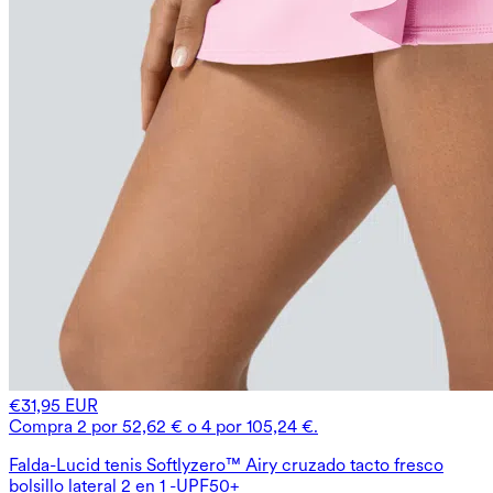
€31,95 EUR
Compra 2 por 52,62 € o 4 por 105,24 €.
Falda-Lucid tenis Softlyzero™ Airy cruzado tacto fresco
bolsillo lateral 2 en 1 -UPF50+