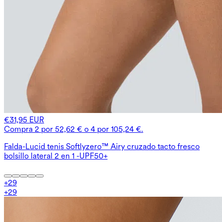
€31,95 EUR
Compra 2 por 52,62 € o 4 por 105,24 €.
Falda-Lucid tenis Softlyzero™ Airy cruzado tacto fresco
bolsillo lateral 2 en 1 -UPF50+
+
29
+
29