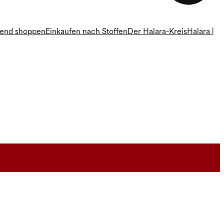
rend shoppen
Einkaufen nach Stoffen
Der Halara-Kreis
Halara |