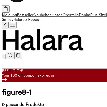
Kleidung
Bestseller
Neuheiten
Hosen
Oberteile
Denim
Plus-Size
Smiley
Halara x Reece
BEEIL DICH!
Your $30 off coupon expires in
figure8-1
0 passende Produkte