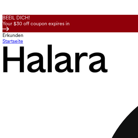
BEEIL DICH!
Your $30 off coupon expires in
Erkunden
Startseite