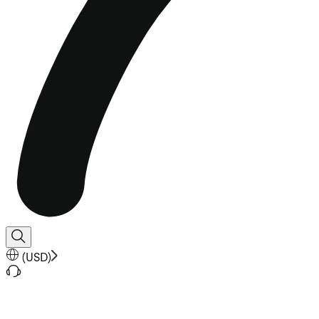
(
USD
)