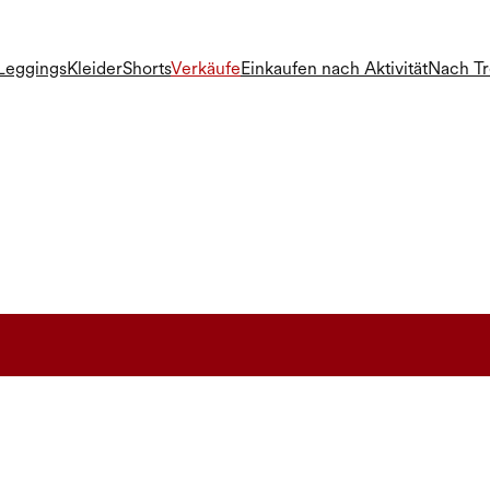
Leggings
Kleider
Shorts
Verkäufe
Einkaufen nach Aktivität
Nach T