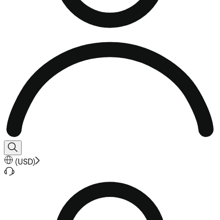
(
USD
)