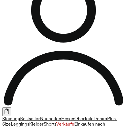
Kleidung
Bestseller
Neuheiten
Hosen
Oberteile
Denim
Plus-
Size
Leggings
Kleider
Shorts
Verkäufe
Einkaufen nach