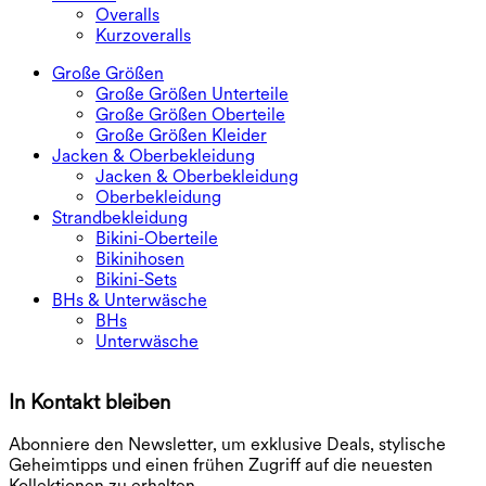
Overalls
Kurzoveralls
Große Größen
Große Größen Unterteile
Große Größen Oberteile
Große Größen Kleider
Jacken & Oberbekleidung
Jacken & Oberbekleidung
Oberbekleidung
Strandbekleidung
Bikini-Oberteile
Bikinihosen
Bikini-Sets
BHs & Unterwäsche
BHs
Unterwäsche
In Kontakt bleiben
E
Abonniere den Newsletter, um exklusive Deals, stylische
Geheimtipps und einen frühen Zugriff auf die neuesten
Kollektionen zu erhalten.