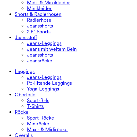
Midi- & Maxikleider
Minikleider
Shorts & Radlerhosen
Radlerhose
Jeansshorts
2.5" Shorts
Jeansstoff
Jeans-Leggings
Jeans mit weitem Bein
Jeansshorts
Jeansröcke
Leggings
Jeans-Leggings
Po-liftende Leggings
Yoga-Leggings
Oberteile
Sport-BHs
T-Shirts
Röcke
Sport-Röcke
Miniröcke
Maxi- & Midiröcke
Overalls