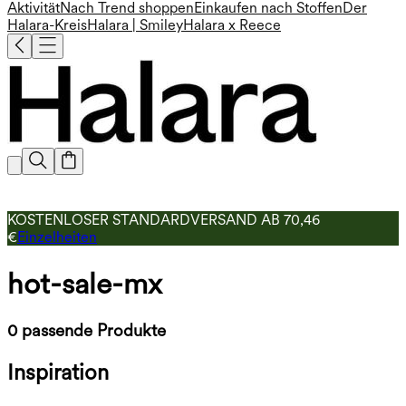
Aktivität
Nach Trend shoppen
Einkaufen nach Stoffen
Der
Halara-Kreis
Halara | Smiley
Halara x Reece
KOSTENLOSER STANDARDVERSAND AB 70,46
€
Einzelheiten
hot-sale-mx
0 passende Produkte
Inspiration