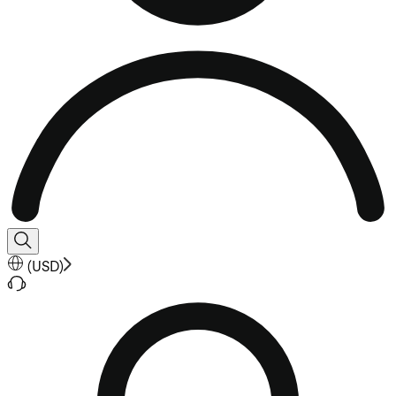
(
USD
)