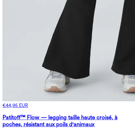
€44,95 EUR
Patitoff™ Flow — legging taille haute croisé, à
poches, résistant aux poils d'animaux