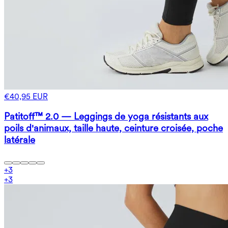
€40,95 EUR
Patitoff™ 2.0 — Leggings de yoga résistants aux
poils d'animaux, taille haute, ceinture croisée, poche
latérale
+
3
+
3