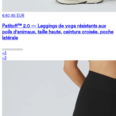
€40,95 EUR
Patitoff™ 2.0 — Leggings de yoga résistants aux
poils d'animaux, taille haute, ceinture croisée, poche
latérale
+
3
+
3