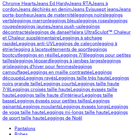
Chrome Hearts
Jeans Ed Hardy
Jeans RTA
Jeans à
cordon
Jeans déchirés en denim
Jeans Evisu
sept jeans
Jeans
porte-bonheur
Jeans de maternité
leggings noirs
leggings
verts
leggings marron
leggings bleus
leggings roses
leggings
rouges
leggings jaunes
Jeans push-up
leggings
décontractés
leggings de danse
Halara UltraSculpt™ Chaleur
et Chaleur supplémentaire
Leggings à séchage
rapide
Leggings anti-UV
Leggings de caleçon
legging à
étrier
legging à lacets
vêtements de sport
leggings
bootcut
leggings en résille
Leggings 7/8
leggings pour petites
tailles
leggings léopard
leggings à jambes larges
leggings
gris
leggings d'hiver pour femmes
leggings
camouflage
Leggings en maille contrastée
Leggings
découpés
Leggings rayés
Leggings taille très haute
Leggings
noirs grande taille
Leggings courts
Leggings taille haute
7/8
Leggings croisés taille haute
Leggings évasés taille
haute
Leggings taille haute d'intérieur
Leggings taille
basse
Leggings évasés pour petites tailles
Leggings
gainants
Leggings moulants
Leggings évasés longs
Leggings
de yoga taille haute
Leggings mi-longs taille haute
Leggings
de sport taille haute
Leggings de Noël
Pantalons
Pantalons
Robes