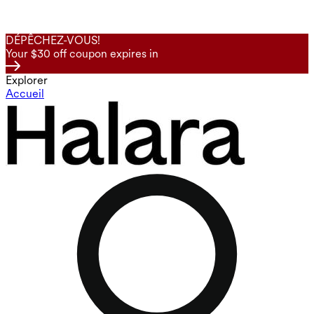
DÉPÊCHEZ-VOUS!
Your $30 off coupon expires in
Explorer
Accueil