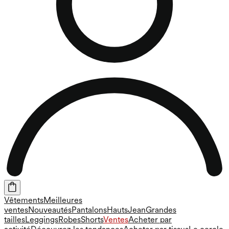
Vêtements
Meilleures
ventes
Nouveautés
Pantalons
Hauts
Jean
Grandes
tailles
Leggings
Robes
Shorts
Ventes
Acheter par