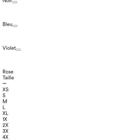
Noir
Bleu
Violet
Rose
Taille
XS
S
M
L
XL
1X
2X
3X
4X