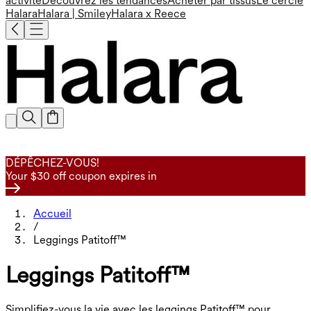
activité
Découvrez les tendances
Acheter par tissus
Le cercle
Halara
Halara | Smiley
Halara x Reece
DÉPÊCHEZ-VOUS!
Your $30 off coupon expires in
Accueil
/
Leggings Patitoff™
Leggings Patitoff™
Simplifiez-vous la vie avec les leggings Patitoff™ pour