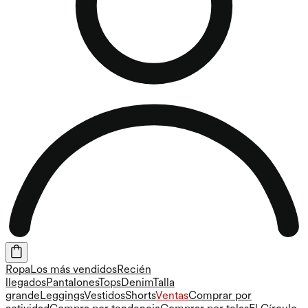
Ropa
Los más vendidos
Recién
llegados
Pantalones
Tops
Denim
Talla
grande
Leggings
Vestidos
Shorts
Ventas
Comprar por