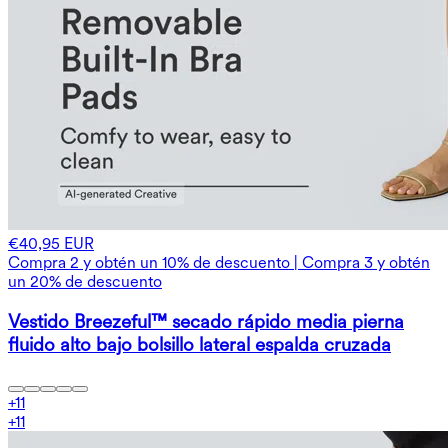
€40,95 EUR
Compra 2 y obtén un 10% de descuento | Compra 3 y obtén
un 20% de descuento
Vestido Breezeful™ secado rápido media pierna
fluido alto bajo bolsillo lateral espalda cruzada
+
11
+
11