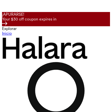
¡APURARSE!
Your $30 off coupon expires in
Explorar
Inicio