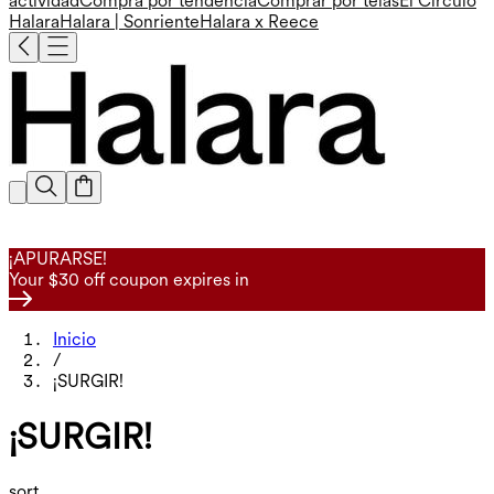
actividad
Compra por tendencia
Comprar por telas
El Círculo
Halara
Halara | Sonriente
Halara x Reece
¡APURARSE!
Your $30 off coupon expires in
Inicio
/
¡SURGIR!
¡SURGIR!
sort