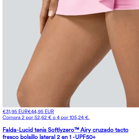
€31,95 EUR
€44,95 EUR
Compra 2 por 52,62 € o 4 por 105,24 €.
Falda-Lucid tenis Softlyzero™ Airy cruzado tacto
fresco bolsillo lateral 2 en 1 -UPF50+