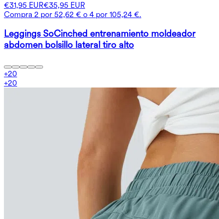
€31,95 EUR
€35,95 EUR
Compra 2 por 52,62 € o 4 por 105,24 €.
Leggings SoCinched entrenamiento moldeador
abdomen bolsillo lateral tiro alto
+
20
+
20