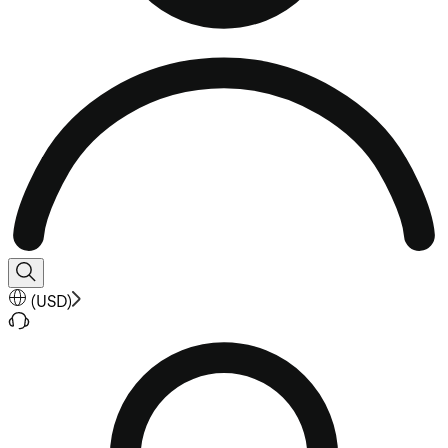
(
USD
)