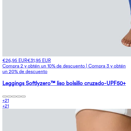
€26,95 EUR
€31,95 EUR
Compra 2 y obtén un 10% de descuento | Compra 3 y obtén
un 20% de descuento
Leggings Softlyzero™ liso bolsillo cruzado-UPF50+
+
21
+
21