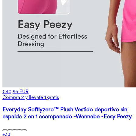
€40,95 EUR
Compra 2 y llévate 1 gratis
Everyday Softlyzero™ Plush Vestido deportivo sin
espalda 2 en 1 acampanado -Wannabe -Easy Peezy
+
33