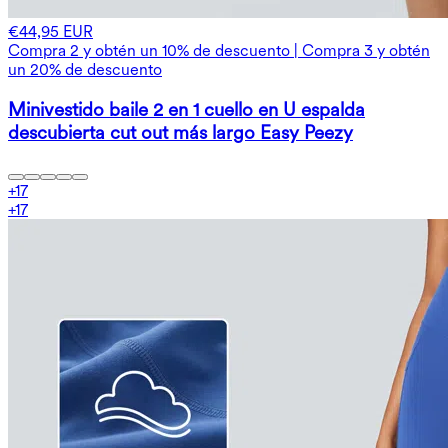
€44,95 EUR
Compra 2 y obtén un 10% de descuento | Compra 3 y obtén
un 20% de descuento
Minivestido baile 2 en 1 cuello en U espalda
descubierta cut out más largo Easy Peezy
+
17
+
17