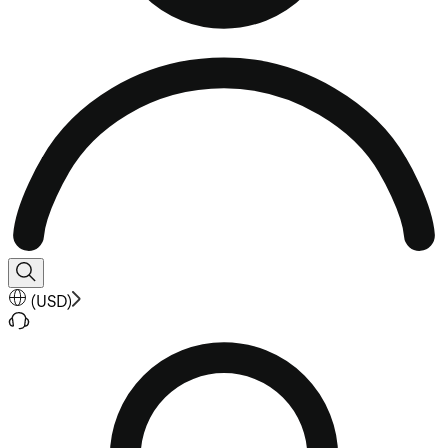
(
USD
)