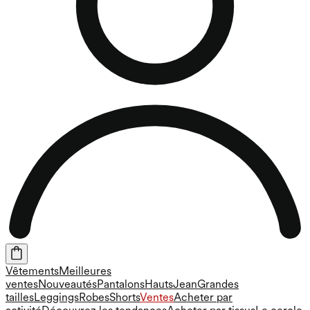
Vêtements
Meilleures
ventes
Nouveautés
Pantalons
Hauts
Jean
Grandes
tailles
Leggings
Robes
Shorts
Ventes
Acheter par