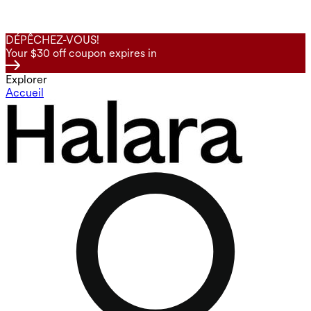
DÉPÊCHEZ-VOUS!
Your $30 off coupon expires in
Explorer
Accueil