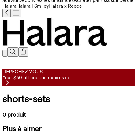
activité
Découvrez les tendances
Acheter par tissus
Le cercle
Halara
Halara | Smiley
Halara x Reece
DÉPÊCHEZ-VOUS!
Your $30 off coupon expires in
shorts-sets
0 produit
Plus à aimer