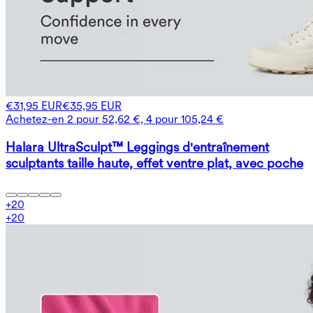
€31,95 EUR
€35,95 EUR
Achetez-en 2 pour 52,62 €, 4 pour 105,24 €
Halara UltraSculpt™ Leggings d'entraînement
sculptants taille haute, effet ventre plat, avec poche
+
20
+
20