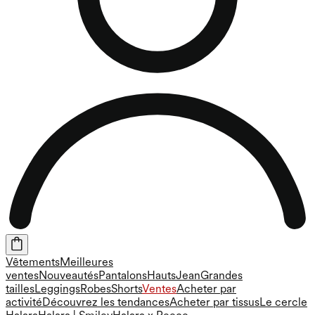
Vêtements
Meilleures
ventes
Nouveautés
Pantalons
Hauts
Jean
Grandes
tailles
Leggings
Robes
Shorts
Ventes
Acheter par
activité
Découvrez les tendances
Acheter par tissus
Le cercle