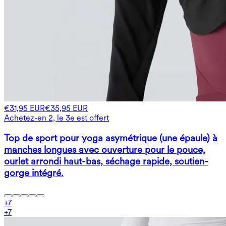
€31,95 EUR
€35,95 EUR
Achetez-en 2, le 3e est offert
Top de sport pour yoga asymétrique (une épaule) à
manches longues avec ouverture pour le pouce,
ourlet arrondi haut-bas, séchage rapide, soutien-
gorge intégré.
+
7
+
7