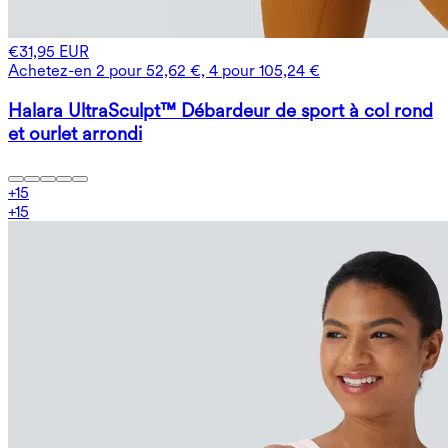
€31,95 EUR
Achetez-en 2 pour 52,62 €, 4 pour 105,24 €
Halara UltraSculpt™ Débardeur de sport à col rond
et ourlet arrondi
+
15
+
15