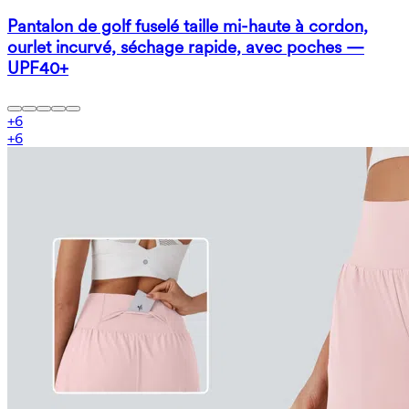
Pantalon de golf fuselé taille mi-haute à cordon,
ourlet incurvé, séchage rapide, avec poches —
UPF40+
+
6
+
6