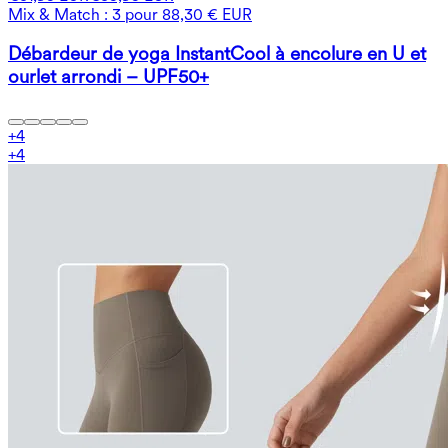
Mix & Match : 3 pour 88,30 € EUR
Débardeur de yoga InstantCool à encolure en U et
ourlet arrondi – UPF50+
+
4
+
4