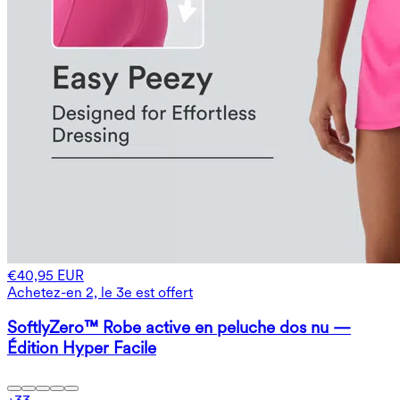
€40,95 EUR
Achetez-en 2, le 3e est offert
SoftlyZero™ Robe active en peluche dos nu —
Édition Hyper Facile