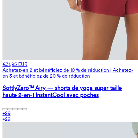
€31,95 EUR
Achetez-en 2 et bénéficiez de 10 % de réduction | Achetez-
en 3 et bénéficiez de 20 % de réduction
SoftlyZero™ Airy — shorts de yoga super taille
haute 2-en-1 InstantCool avec poches
+
29
+
29