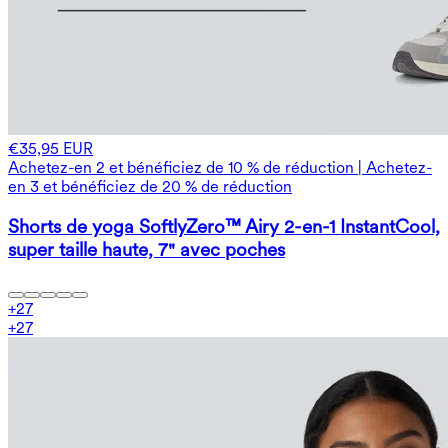
€35,95 EUR
Achetez-en 2 et bénéficiez de 10 % de réduction | Achetez-
en 3 et bénéficiez de 20 % de réduction
Shorts de yoga SoftlyZero™ Airy 2-en-1 InstantCool,
super taille haute, 7" avec poches
+
27
+
27