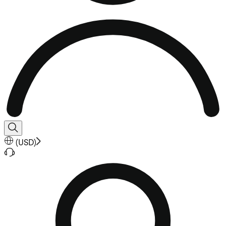
(
USD
)