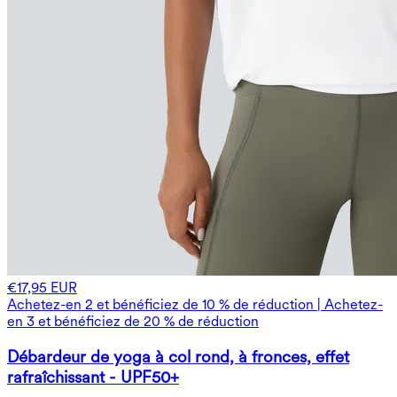
€17,95 EUR
Achetez-en 2 et bénéficiez de 10 % de réduction | Achetez-
en 3 et bénéficiez de 20 % de réduction
Débardeur de yoga à col rond, à fronces, effet
rafraîchissant - UPF50+