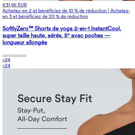
€31,95 EUR
Achetez-en 2 et bénéficiez de 10 % de réduction | Achetez-
en 3 et bénéficiez de 20 % de réduction
SoftlyZero™ Shorts de yoga 2-en-1 InstantCool,
super taille haute, aérés, 5'' avec poches —
longueur allongée
+
24
+
24