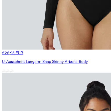
€26,95 EUR
U-Ausschnitt Langarm Snap Skinny Arbeits-Body