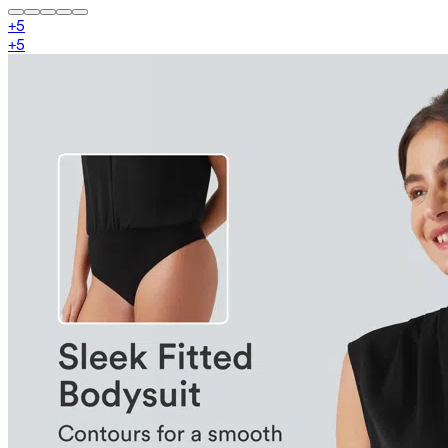
+
5
+
5