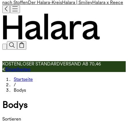
nach Stoffen
Der Halara-Kreis
Halara | Smiley
Halara x Reece
KOSTENLOSER STANDARDVERSAND AB 70,46
€
Einzelheiten
Startseite
/
Bodys
Bodys
Sortieren