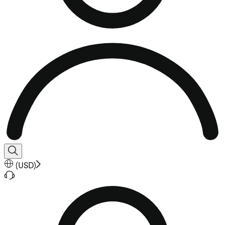
(
USD
)