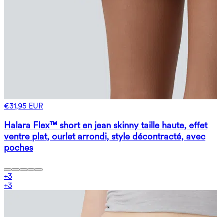
€31,95 EUR
Halara Flex™ short en jean skinny taille haute, effet
ventre plat, ourlet arrondi, style décontracté, avec
poches
+
3
+
3