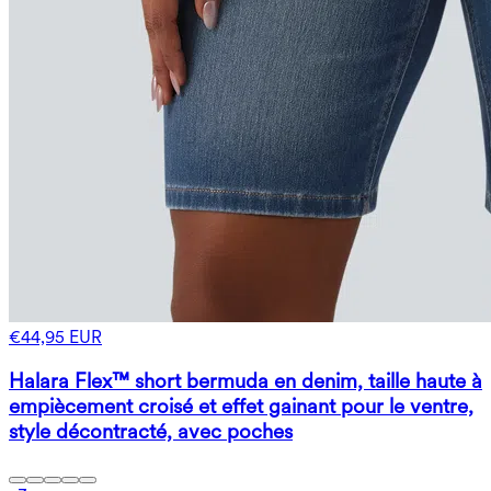
€44,95 EUR
Halara Flex™ short bermuda en denim, taille haute à
empiècement croisé et effet gainant pour le ventre,
style décontracté, avec poches