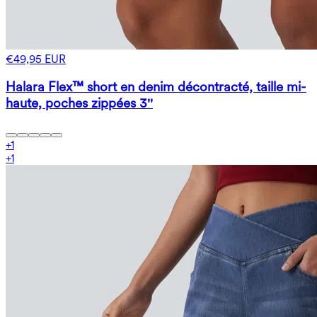
€49,95 EUR
Halara Flex™ short en denim décontracté, taille mi-
haute, poches zippées 3''
+
1
+
1