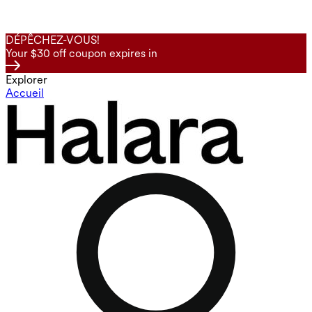
DÉPÊCHEZ-VOUS!
Your $30 off coupon expires in
Explorer
Accueil