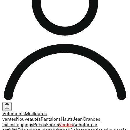
Vêtements
Meilleures
ventes
Nouveautés
Pantalons
Hauts
Jean
Grandes
tailles
Leggings
Robes
Shorts
Ventes
Acheter par