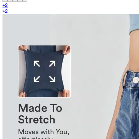
+
2
+
2