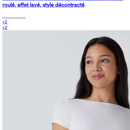
roulé, effet lavé, style décontracté
+
2
+
2