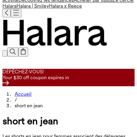
activité
Découvrez les tendances
Acheter par tissus
Le cercle
Halara
Halara | Smiley
Halara x Reece
DÉPÊCHEZ-VOUS!
Your $30 off coupon expires in
Accueil
/
short en jean
short en jean
Les shorts en jean pour femmes associent des délavages