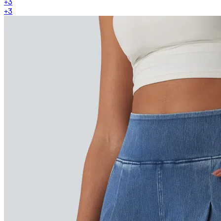
+
3
+
3