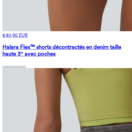
€40,95 EUR
Halara Flex™ shorts décontractés en denim taille
haute 3'' avec poches