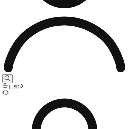
(
USD
)