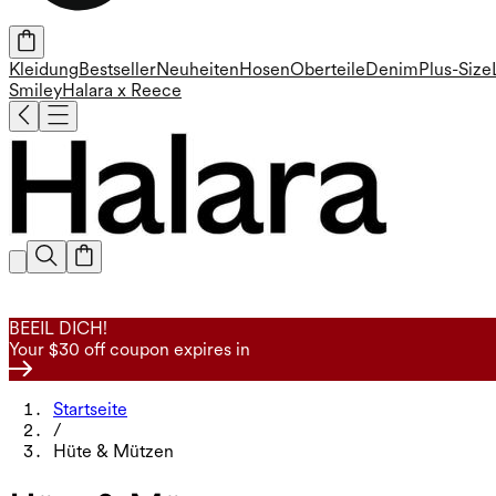
Kleidung
Bestseller
Neuheiten
Hosen
Oberteile
Denim
Plus-Size
Smiley
Halara x Reece
BEEIL DICH!
Your $30 off coupon expires in
Startseite
/
Hüte & Mützen