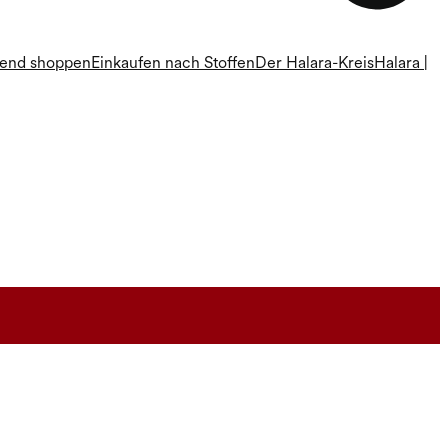
rend shoppen
Einkaufen nach Stoffen
Der Halara-Kreis
Halara |