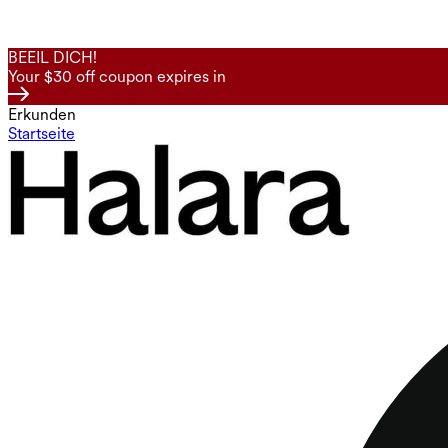
BEEIL DICH!
Your $30 off coupon expires in
Erkunden
Startseite