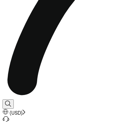
(
USD
)