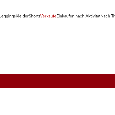
Leggings
Kleider
Shorts
Verkäufe
Einkaufen nach Aktivität
Nach T