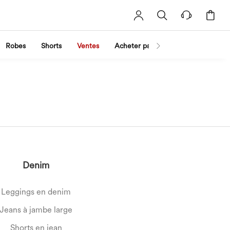
Robes
Shorts
Ventes
Acheter par activité
Découvrez 
Denim
Leggings en denim
Jeans à jambe large
Shorts en jean