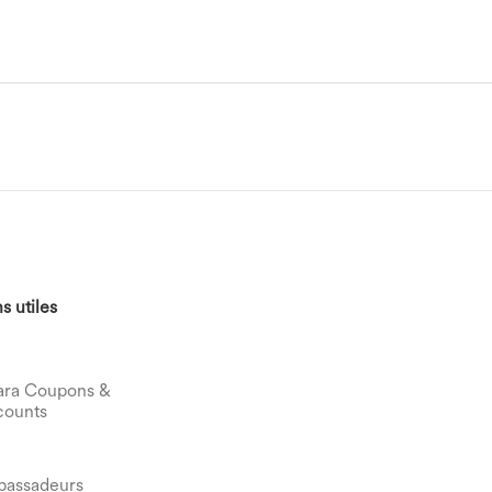
s utiles
ara Coupons &
counts
assadeurs