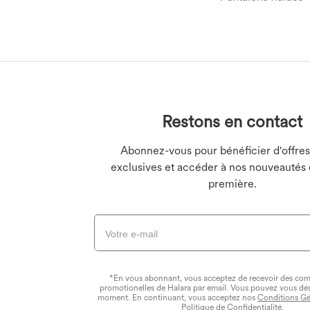
Leggings en denim
Bas grande taille
Hauts grande taille
Leggings push-up
Restons en contact
Robes grande taille
Leggings de yoga
Abonnez-vous pour bénéficier d'offres
exclusives et accéder à nos nouveautés 
première.
*En vous abonnant, vous acceptez de recevoir des co
promotionelles de Halara par email. Vous pouvez vous dé
moment. En continuant, vous acceptez nos
Conditions Gé
Politique de Confidentialité
.