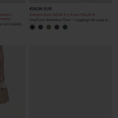
€26,95 EUR
uento |
Compra 3 por 52,62 € o 6 por 105,24 €.
cuento
OneForm Seamless Flow – Leggings de yoga sin
o con bolsillo
costuras, tiro medio, control de abdomen y realce
de glúteos