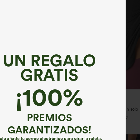
UN REGALO
GRATIS
¡100%
€31,95 EUR
35,95 EUR
€35,95 EUR
ra: 3 por 88,30 €
Compra 2 y llévate 1 gratis
stantCool con escote en U y bajo
Top deportivo de yoga de un solo
50+
manga larga con agujero para el pul
PREMIOS
+4
+7
curvo estilo high-low (frente más 
más larga), de secado rápido, con 
GARANTIZADOS!
incorporado
olo añade tu correo electrónico para girar la ruleta.