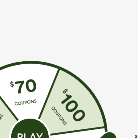
€35,95 EUR
€31,95 EUR
€40,95 EUR
€
Compra 2 por 61,54 € o 4 por 123,08 €.
Combina y ahor
Mono casual con tirantes ajustables, fruncidos,
Top de yoga In
pierna ancha, tejido jaspeado y bolsillos - Easy
curvado - UPF
+14
Peezy
S