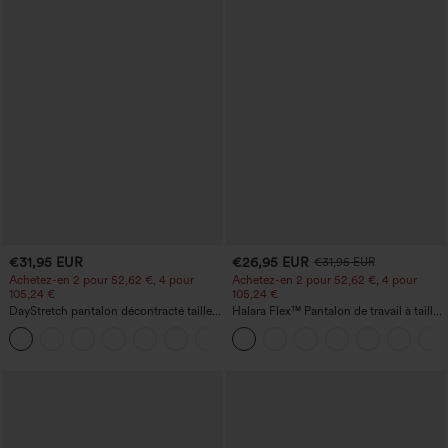
€31,95 EUR
€26,95 EUR
€31,95 EUR
Achetez-en 2 pour 52,62 €, 4 pour
Achetez-en 2 pour 52,62 €, 4 pour
105,24 €
105,24 €
DayStretch pantalon décontracté taille
Halara Flex™ Pantalon de travail à taille
haute avec poches et coupe droite
haute, jambe large, avec poches, en
+23
maille gaufrée