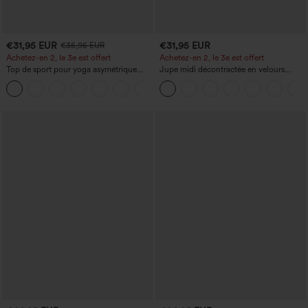
€31,95 EUR
€31,95 EUR
€35,95 EUR
Achetez-en 2, le 3e est offert
Achetez-en 2, le 3e est offert
Top de sport pour yoga asymétrique
Jupe midi décontractée en velours
(une épaule) à manches longues avec
côtelé, taille mi-haute, poches avant
+3
ouverture pour le pouce, ourlet arrondi
latérales à rabat
haut-bas, séchage rapide, soutien-gorge
intégré.