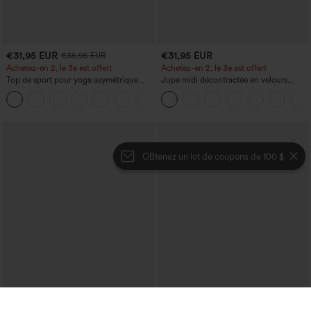
€31,95 EUR
€31,95 EUR
€35,95 EUR
Achetez-en 2, le 3e est offert
Achetez-en 2, le 3e est offert
Top de sport pour yoga asymétrique
Jupe midi décontractée en velours
(une épaule) à manches longues avec
côtelé, taille mi-haute, poches avant
+3
ouverture pour le pouce, ourlet arrondi
latérales à rabat
haut-bas, séchage rapide, soutien-gorge
intégré.
OBtenez un lot de coupons de 100 $