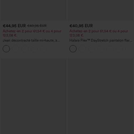
€44,95 EUR
€40,95 EUR
€49,95 EUR
Achetez-en 2 pour 61,54 € ou 4 pour
Achetez-en 2 pour 61,54 € ou 4 pour
123,08 €.
123,08 €.
Jean décontracté taille mi‑haute, à
Halara Flex™ DayStretch pantalon flare
cordon de serrage, avec poches
de travail, taille mi-haute, poche latérale
zippée