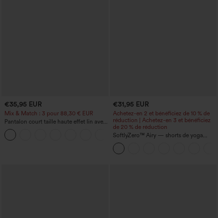
€35,95 EUR
€31,95 EUR
Mix & Match : 3 pour 88,30 € EUR
Achetez-en 2 et bénéficiez de 10 % de
réduction | Achetez-en 3 et bénéficiez
Pantalon court taille haute effet lin avec
de 20 % de réduction
poche zippée
+7
SoftlyZero™ Airy — shorts de yoga
super taille haute 2-en-1 InstantCool
avec poches