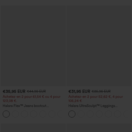
€35,95 EUR
€31,95 EUR
€44,95 EUR
€35,95 EUR
Achetez-en 2 pour 61,54 € ou 4 pour
Achetez-en 2 pour 52,62 €, 4 pour
123,08 €.
105,24 €
Halara Flex™ Jeans bootcut
Halara UltraSculpt™ Leggings
décontractés taille haute, effet délavé,
d'entraînement sculptants taille haute,
+5
avec poches
effet ventre plat, avec poche