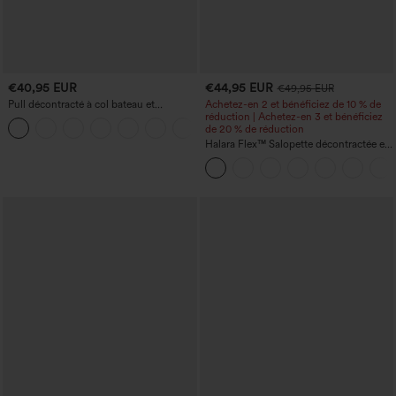
€40,95 EUR
€44,95 EUR
€49,95 EUR
Pull décontracté à col bateau et
Achetez-en 2 et bénéficiez de 10 % de
manches chauve-souris
réduction | Achetez-en 3 et bénéficiez
+1
de 20 % de réduction
Halara Flex™ Salopette décontractée en
denim lavé à encolure en V avec poche