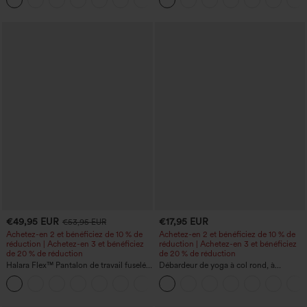
frais, rayée, avec poches — Édition Easy
jambe large
Peezy
€49,95 EUR
€17,95 EUR
€53,95 EUR
Achetez-en 2 et bénéficiez de 10 % de
Achetez-en 2 et bénéficiez de 10 % de
réduction | Achetez-en 3 et bénéficiez
réduction | Achetez-en 3 et bénéficiez
de 20 % de réduction
de 20 % de réduction
Halara Flex™ Pantalon de travail fuselé,
Débardeur de yoga à col rond, à
uni, taille haute, avec poches
fronces, effet rafraîchissant - UPF50+
+8