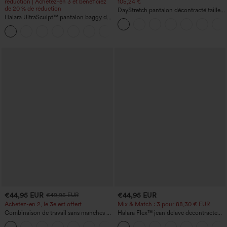
réduction | Achetez-en 3 et bénéficiez
105,24 €
de 20 % de réduction
DayStretch pantalon décontracté taille
Halara UltraSculpt™ pantalon baggy de
haute à jambe en forme de tonneau
yoga taille haute à effet gainant pour le
avec poches
ventre, à rayures color block, avec
poches
€44,95 EUR
€44,95 EUR
€49,95 EUR
Achetez-en 2, le 3e est offert
Mix & Match : 3 pour 88,30 € EUR
Combinaison de travail sans manches à
Halara Flex™ jean délavé décontracté
encolure bateau, côtés noués, toucher
taille haute à poches, coupe baggy à
+8