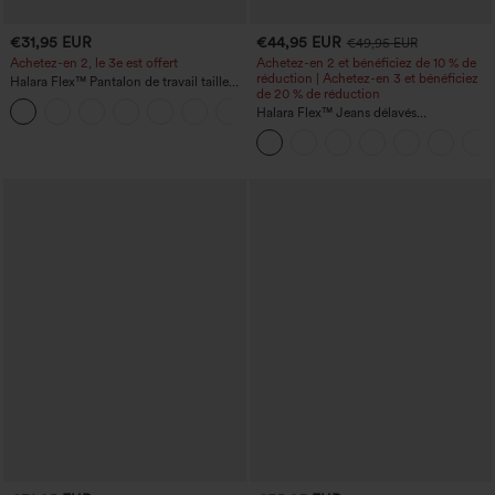
€31,95 EUR
€44,95 EUR
€49,95 EUR
Achetez-en 2, le 3e est offert
Achetez-en 2 et bénéficiez de 10 % de
réduction | Achetez-en 3 et bénéficiez
Halara Flex™ Pantalon de travail taille
de 20 % de réduction
haute avec poche latérale arrière et
+13
légère coupe évasée
Halara Flex™ Jeans délavés
décontractés, coupe baggy à jambe
large, taille basse asymétrique, poches
zippées