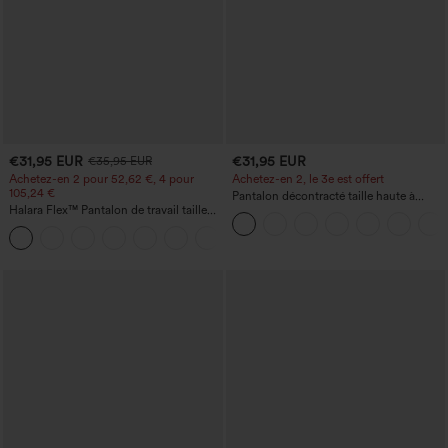
€31,95 EUR
€31,95 EUR
€35,95 EUR
Achetez-en 2 pour 52,62 €, 4 pour
Achetez-en 2, le 3e est offert
105,24 €
Pantalon décontracté taille haute à
Halara Flex™ Pantalon de travail taille
cordon, coupe large en mélange de lin,
haute sculptant la silhouette, gainant la
avec poches
+10
taille, avec poches, jambe large en
micro-gaufre