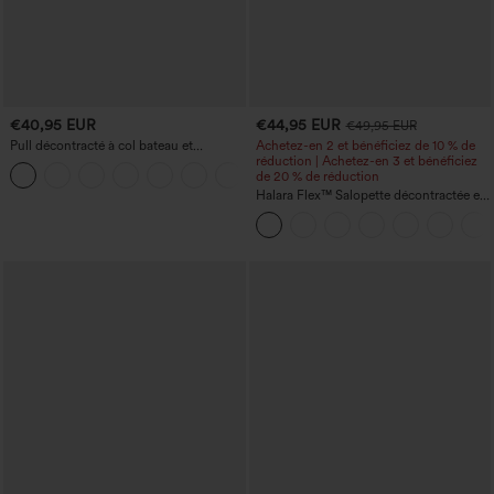
€40,95 EUR
€44,95 EUR
€49,95 EUR
Pull décontracté à col bateau et
Achetez-en 2 et bénéficiez de 10 % de
manches chauve-souris
réduction | Achetez-en 3 et bénéficiez
+1
de 20 % de réduction
Halara Flex™ Salopette décontractée en
denim lavé à encolure en V avec poche