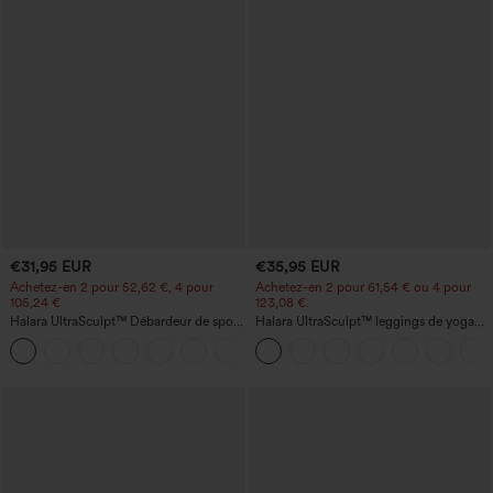
€31,95 EUR
€35,95 EUR
Achetez-en 2 pour 52,62 €, 4 pour
Achetez-en 2 pour 61,54 € ou 4 pour
105,24 €
123,08 €.
Halara UltraSculpt™ Débardeur de sport
Halara UltraSculpt™ leggings de yoga
à col rond et ourlet arrondi
taille haute, gainants avec contrôle du
+11
ventre, coupe bootcut, à poches