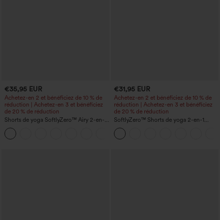
€35,95 EUR
€31,95 EUR
Achetez-en 2 et bénéficiez de 10 % de
Achetez-en 2 et bénéficiez de 10 % de
réduction | Achetez-en 3 et bénéficiez
réduction | Achetez-en 3 et bénéficiez
de 20 % de réduction
de 20 % de réduction
Shorts de yoga SoftlyZero™ Airy 2-en-1
SoftlyZero™ Shorts de yoga 2-en-1
InstantCool, super taille haute, 7" avec
InstantCool, super taille haute, aérés, 5''
+23
poches
avec poches — longueur allongée