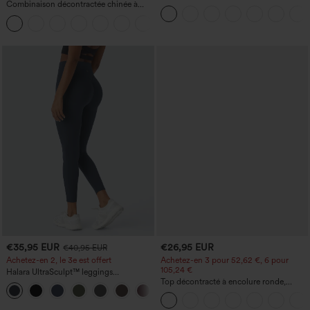
Combinaison décontractée chinée à
encolure en U et ourlet arrondi –
bretelles réglables, fronces et jambes
UPF50+
+10
larges, avec poches — facile comme
tout
€35,95 EUR
€26,95 EUR
€40,95 EUR
Achetez-en 2, le 3e est offert
Achetez-en 3 pour 52,62 €, 6 pour
105,24 €
Halara UltraSculpt™ leggings
d'entraînement taille haute — fronces
Top décontracté à encolure ronde,
+11
liftantes pour le fessier, maintien gainant
manches chauve-souris et coupe ample
du ventre et poche