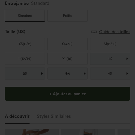
Entrejambe️
Standard
Standard
Petite
Taille
(US)
Guide des tailles
XS
(
0/2
)
S
(
4/6
)
M
(
8/10
)
L
(
12/14
)
XL
(
16
)
1X
2X
3X
4X
+ Ajouter au panier
À découvrir
Styles Similaires