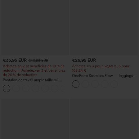
€35,95 EUR
€26,95 EUR
€40,95 EUR
Achetez-en 2 et bénéficiez de 10 % de
Achetez-en 3 pour 52,62 €, 6 pour
réduction | Achetez-en 3 et bénéficiez
105,24 €
de 20 % de réduction
OneForm Seamless Flow — leggings de
Pantalon de travail ample taille mi-
yoga sans coutures, taille mi-haute, effet
haute, coupe « barrel » (jambe en forme
gainant pour le ventre et liftant pour les
+3
de tonneau) avec poches
fesses