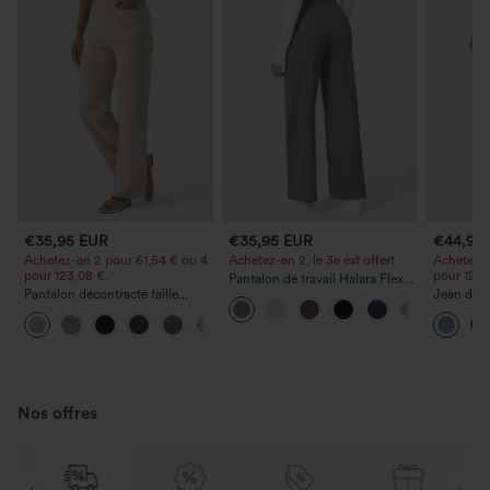
€35,95 EUR
€35,95 EUR
€44,95
Achetez-en 2 pour 61,54 € ou 4
Achetez-en 2, le 3e est offert
Achetez-e
pour 123,08 €.
pour 123,
Pantalon de travail Halara Flex™
Pantalon décontracté taille
DayStretch à taille haute, avec
Jean déco
haute à jambe droite, effet lin,
poches et coupe droite
à cordon 
+5
avec poches
poches
Nos offres