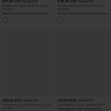
€31,95 EUR
€35,95 EUR
€35,95 EUR
€40,95 EUR
Achetez-en 2 pour 52,62 €, 4 pour
Achetez-en 2 pour 52,62 €, 4 pour
105,24 €
105,24 €
Pantalon taille haute à cordon avec
Pantalon de golf fuselé taille mi-haute à
poches, jambe large et coupe ample,
cordon, ourlet incurvé, séchage rapide,
+15
style décontracté, effet lin
avec poches — UPF40+
€35,95 EUR
€31,95 EUR
€40,95 EUR
€35,95 EUR
Achetez-en 2 pour 61,54 € ou 4 pour
Mix & Match : 3 pour 88,30 € EUR
123,08 €.
Débardeur de yoga InstantCool à