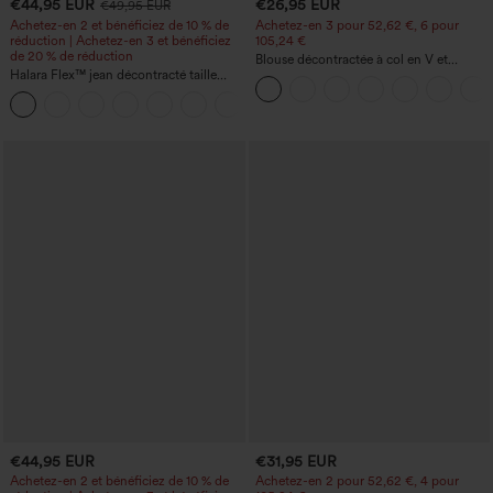
€44,95 EUR
€26,95 EUR
€49,95 EUR
Achetez-en 2 et bénéficiez de 10 % de
Achetez-en 3 pour 52,62 €, 6 pour
réduction | Achetez-en 3 et bénéficiez
105,24 €
de 20 % de réduction
Blouse décontractée à col en V et
Halara Flex™ jean décontracté taille
manches courtes bouffantes
haute, large, avec poches, ourlet
+1
retroussé et effet délavé
€44,95 EUR
€31,95 EUR
Achetez-en 2 et bénéficiez de 10 % de
Achetez-en 2 pour 52,62 €, 4 pour