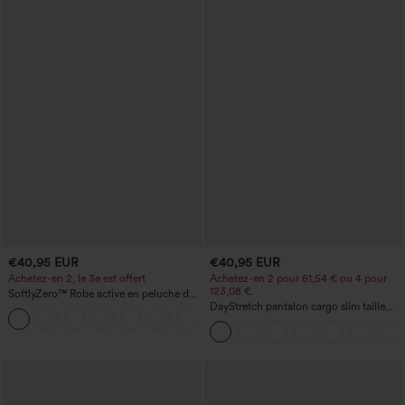
€40,95 EUR
€40,95 EUR
Achetez-en 2, le 3e est offert
Achetez-en 2 pour 61,54 € ou 4 pour
123,08 €.
SoftlyZero™ Robe active en peluche dos
nu — Édition Hyper Facile
DayStretch pantalon cargo slim taille
+29
haute, poches zippées, uni