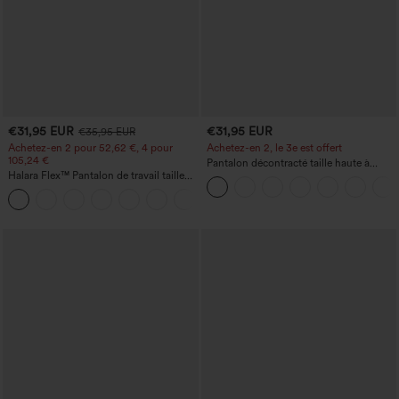
€31,95 EUR
€31,95 EUR
€35,95 EUR
Achetez-en 2 pour 52,62 €, 4 pour
Achetez-en 2, le 3e est offert
105,24 €
Pantalon décontracté taille haute à
Halara Flex™ Pantalon de travail taille
cordon, coupe large en mélange de lin,
haute sculptant la silhouette, gainant la
avec poches
+10
taille, avec poches, jambe large en
micro-gaufre