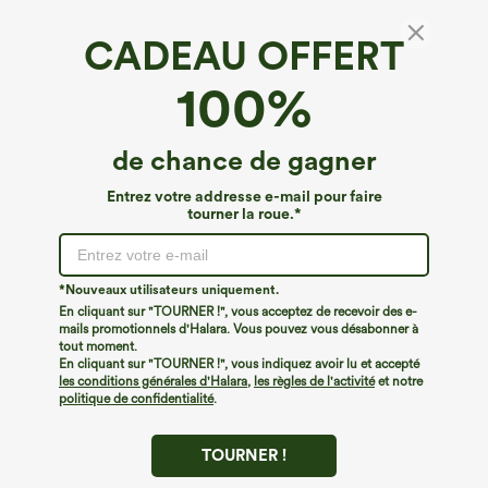
CADEAU OFFERT
Flux Patitoff™*
100%
Patitoff™ Flow — legging taille haute croisé,
à poches, résistant aux poils d'animaux
4.3
(
298
)
de chance de gagner
€44,95 EUR
Entrez votre addresse e-mail pour faire
tourner la roue.*
*Nouveaux utilisateurs uniquement.
En cliquant sur "TOURNER !", vous acceptez de recevoir des e-
mails promotionnels d'Halara. Vous pouvez vous désabonner à
tout moment.
En cliquant sur "TOURNER !", vous indiquez avoir lu et accepté
les conditions générales d'Halara
,
les règles de l'activité
et notre
politique de confidentialité
.
TOURNER !