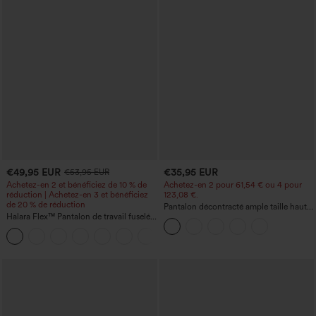
€49,95 EUR
€35,95 EUR
€53,95 EUR
Achetez-en 2 et bénéficiez de 10 % de
Achetez-en 2 pour 61,54 € ou 4 pour
réduction | Achetez-en 3 et bénéficiez
123,08 €.
de 20 % de réduction
Pantalon décontracté ample taille haute
Halara Flex™ Pantalon de travail fuselé,
à jambes larges, avec poches
uni, taille haute, avec poches
+8