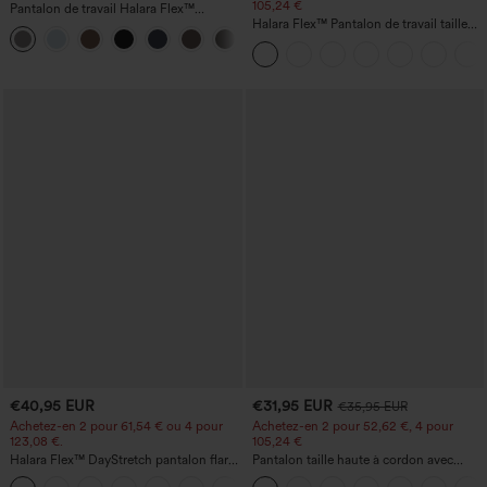
105,24 €
Pantalon de travail Halara Flex™
DayStretch à taille haute, avec poches et
Halara Flex™ Pantalon de travail taille
+23
coupe droite
haute sculptant la silhouette, gainant la
taille, avec poches, jambe large en
micro-gaufre
€40,95 EUR
€31,95 EUR
€35,95 EUR
Achetez-en 2 pour 61,54 € ou 4 pour
Achetez-en 2 pour 52,62 €, 4 pour
123,08 €.
105,24 €
Halara Flex™ DayStretch pantalon flare
Pantalon taille haute à cordon avec
de travail, taille mi-haute, poche latérale
poches, jambe large et coupe ample,