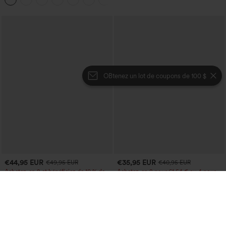
OBtenez un lot de coupons de 100 $
€44,95 EUR
€35,95 EUR
€49,95 EUR
€40,95 EUR
Achetez-en 2 et bénéficiez de 10 % de
Achetez-en 2 pour 61,54 € ou 4 pour
réduction | Achetez-en 3 et bénéficiez
123,08 €.
de 20 % de réduction
Halara Flex™ Jean décontracté lavé
Halara Flex™ jean décontracté taille
taille haute à poche croisée
haute, large, avec poches, ourlet
+1
retroussé et effet délavé