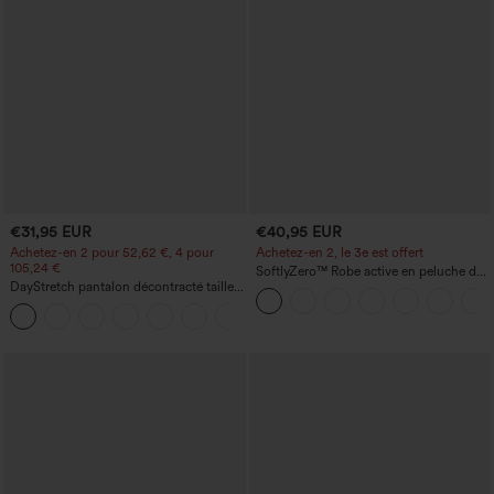
€31,95 EUR
€40,95 EUR
Achetez-en 2 pour 52,62 €, 4 pour
Achetez-en 2, le 3e est offert
105,24 €
SoftlyZero™ Robe active en peluche dos
DayStretch pantalon décontracté taille
nu — Édition Hyper Facile
haute à jambe en forme de tonneau
+5
avec poches