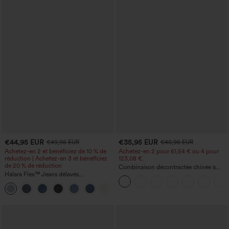
€44,95 EUR
€35,95 EUR
€49,95 EUR
€40,95 EUR
Achetez-en 2 et bénéficiez de 10 % de
Achetez-en 2 pour 61,54 € ou 4 pour
réduction | Achetez-en 3 et bénéficiez
123,08 €.
de 20 % de réduction
Combinaison décontractée chinée à
Halara Flex™ Jeans délavés
bretelles réglables, fronces et jambes
décontractés, coupe baggy à jambe
larges, avec poches — facile comme
+5
large, taille basse asymétrique, poches
tout
zippées