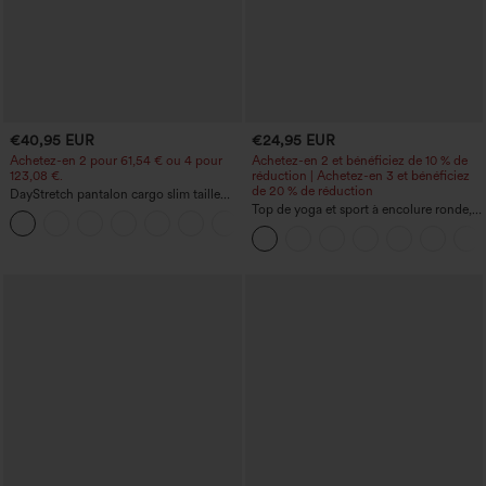
€40,95 EUR
€24,95 EUR
Achetez-en 2 pour 61,54 € ou 4 pour
Achetez-en 2 et bénéficiez de 10 % de
123,08 €.
réduction | Achetez-en 3 et bénéficiez
de 20 % de réduction
DayStretch pantalon cargo slim taille
haute, poches zippées, uni
Top de yoga et sport à encolure ronde,
+10
manches courtes, à fronces, effet
rafraîchissant au toucher - UPF50+