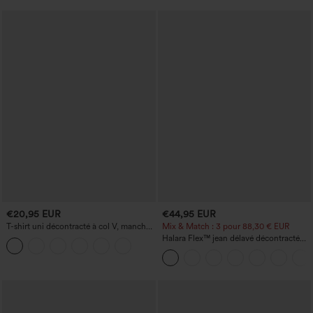
€20,95 EUR
€44,95 EUR
T-shirt uni décontracté à col V, manches
Mix & Match : 3 pour 88,30 € EUR
courtes et fronces
Halara Flex™ jean délavé décontracté
taille haute à poches, coupe baggy à
jambe large