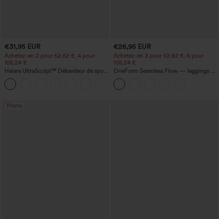
€31,95 EUR
€26,95 EUR
Achetez-en 2 pour 52,62 €, 4 pour
Achetez-en 3 pour 52,62 €, 6 pour
105,24 €
105,24 €
Halara UltraSculpt™ Débardeur de sport
OneForm Seamless Flow — leggings de
à col rond et ourlet arrondi
yoga sans coutures, taille mi-haute, effet
+11
gainant pour le ventre et liftant pour les
fesses
Promo