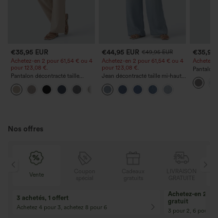
€35,95 EUR
€44,95 EUR
€35,95
€49,95 EUR
Achetez-en 2 pour 61,54 € ou 4
Achetez-en 2 pour 61,54 € ou 4
Achetez-en
pour 123,08 €.
pour 123,08 €.
Pantalon 
Pantalon décontracté taille
Jean décontracté taille mi‑haute,
DayStretch
haute à jambe droite, effet lin,
à cordon de serrage, avec
poches et
+5
avec poches
poches
Nos offres
N
Coupon
Cadeaux
LIVRAISON
Vente
E
spécial
gratuits
GRATUITE
Achetez-en 2, ob
3 achetés, 1 offert
gratuit
Achetez 4 pour 3, achetez 8 pour 6
3 pour 2, 6 pour 4,