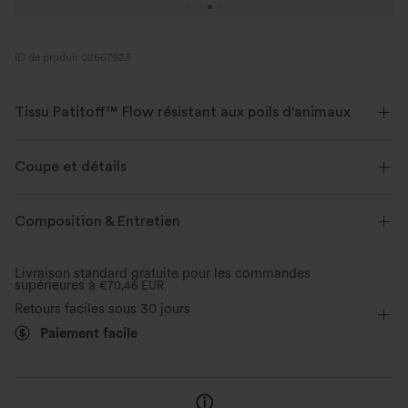
ID de produit 02667923
Tissu Patitoff™ Flow résistant aux poils d'animaux
Amoureux des animaux ! Restez élégant et sans poils toute la journée
avec notre tissu durable résistant aux poils d'animaux. Patitoff™ 2.0 est
Coupe et détails
en attente de brevet d'utilité américain créé par Halara.
Taille plate
Poches latérales
Cordon de serrage
Composition & Entretien
Extensible dans les 4 sens
Tissu respirant
Yoga et Pilates
Longueur cheville sans pli
Taille haute
Tissu résistant aux poils d’animaux
Livraison standard gratuite pour les commandes
supérieures à
Élasticité moyenne
€70,46 EUR
Élasticité quatre directions
Retours faciles sous 30 jours
Poils d’animaux faciles à retirer
Coupe classique
Paiement facile
Ultra doux à l’intérieur, côtelé à l’extérieur