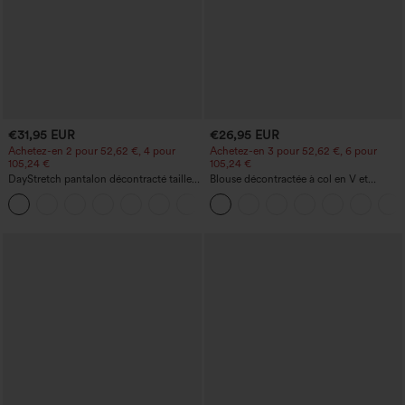
€31,95 EUR
€26,95 EUR
Achetez-en 2 pour 52,62 €, 4 pour
Achetez-en 3 pour 52,62 €, 6 pour
105,24 €
105,24 €
DayStretch pantalon décontracté taille
Blouse décontractée à col en V et
haute avec poches et coupe droite
manches courtes bouffantes
+23