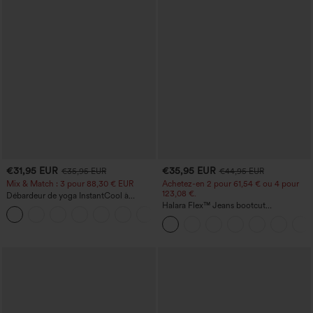
€31,95 EUR
€35,95 EUR
€35,95 EUR
€44,95 EUR
Mix & Match : 3 pour 88,30 € EUR
Achetez-en 2 pour 61,54 € ou 4 pour
123,08 €.
Débardeur de yoga InstantCool à
encolure en U et ourlet arrondi –
Halara Flex™ Jeans bootcut
UPF50+
décontractés taille haute, effet délavé,
avec poches