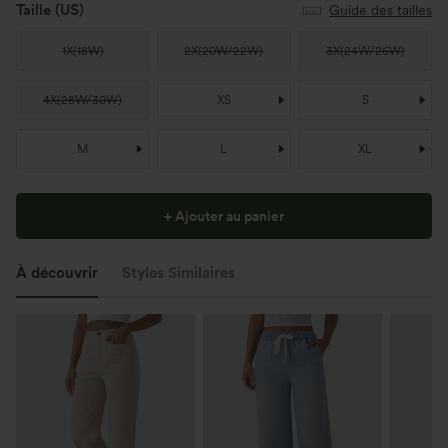
Taille
(US)
Guide des tailles
1X
(
18W
)
2X
(
20W/22W
)
3X
(
24W/26W
)
4X
(
28W/30W
)
XS
S
M
L
XL
+ Ajouter au panier
À découvrir
Styles Similaires