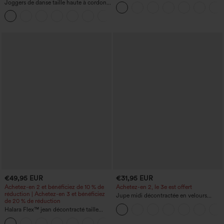
manches chauve-souris
Joggers de danse taille haute à cordon,
effet froncé, coupe fuselée, à séchage
rapide et toucher frais, avec poches —
UPF40+
€49,95 EUR
€31,95 EUR
Achetez-en 2 et bénéficiez de 10 % de
Achetez-en 2, le 3e est offert
réduction | Achetez-en 3 et bénéficiez
Jupe midi décontractée en velours
de 20 % de réduction
côtelé, taille mi-haute, poches avant
Halara Flex™ jean décontracté taille
latérales à rabat
haute à effet gainant, coupe large, avec
poches