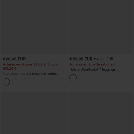
€26,95 EUR
€35,95 EUR
€40,95 EUR
Achetez-en 3 pour 52,62 €, 6 pour
Achetez-en 2, le 3e est offert
105,24 €
Halara UltraSculpt™ leggings
Top décontracté à encolure ronde,
d'entraînement taille haute — fronces
manches chauve-souris et coupe ample
liftantes pour le fessier, maintien gainant
+1
du ventre et poche