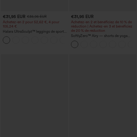
€31,95 EUR
€31,95 EUR
€35,95 EUR
Achetez-en 2 pour 52,62 €, 4 pour
Achetez-en 2 et bénéficiez de 10 % de
105,24 €
réduction | Achetez-en 3 et bénéficiez
de 20 % de réduction
Halara UltraSculpt™ leggings de sport
taille haute sculptants — rehaussement
SoftlyZero™ Airy — shorts de yoga
+15
fessier, maintien du ventre, avec poche
super taille haute 2-en-1 InstantCool
avec poches