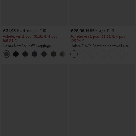
€31,95 EUR
€26,95 EUR
€35,95 EUR
€31,95 EUR
Achetez-en 2 pour 52,62 €, 4 pour
Achetez-en 2 pour 52,62 €, 4 pour
105,24 €
105,24 €
Halara UltraSculpt™ Leggings
Halara Flex™ Pantalon de travail à taille
d'entraînement sculptants taille haute,
haute, jambe large, avec poches, en
+16
effet ventre plat, avec poche
maille gaufrée