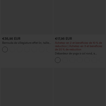
€35,95 EUR
€17,95 EUR
Bermuda de villégiature effet lin, taille
Achetez-en 2 et bénéficiez de 10 % de
haute, ourlet roulotté, longueur 10'' avec
réduction | Achetez-en 3 et bénéficiez
+3
poches
de 20 % de réduction
Débardeur de yoga à col rond, à
fronces, effet rafraîchissant - UPF50+