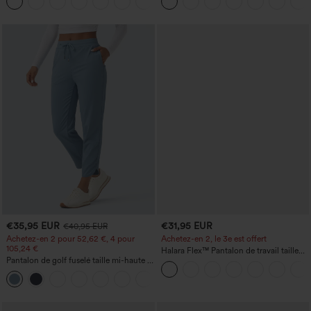
+12
zippée
style décontracté, effet lin
€35,95 EUR
€31,95 EUR
€40,95 EUR
Achetez-en 2 pour 52,62 €, 4 pour
Achetez-en 2, le 3e est offert
105,24 €
Halara Flex™ Pantalon de travail taille
Pantalon de golf fuselé taille mi-haute à
haute avec poche latérale arrière et
cordon, ourlet incurvé, séchage rapide,
légère coupe évasée
+2
avec poches — UPF40+