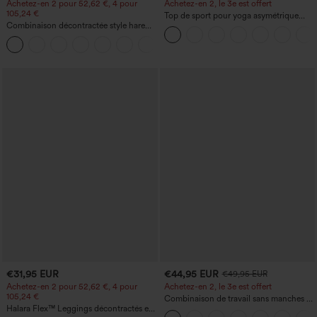
Achetez-en 2 pour 52,62 €, 4 pour
Achetez-en 2, le 3e est offert
105,24 €
Top de sport pour yoga asymétrique
Combinaison décontractée style harem,
(une épaule) à manches longues avec
encolure en U et poche - Édition Easy
ouverture pour le pouce, ourlet arrondi
+11
Peezy
haut-bas, séchage rapide, soutien-gorge
intégré.
€31,95 EUR
€44,95 EUR
€49,95 EUR
Achetez-en 2 pour 52,62 €, 4 pour
Achetez-en 2, le 3e est offert
105,24 €
Combinaison de travail sans manches à
Halara Flex™ Leggings décontractés en
encolure bateau, côtés noués, toucher