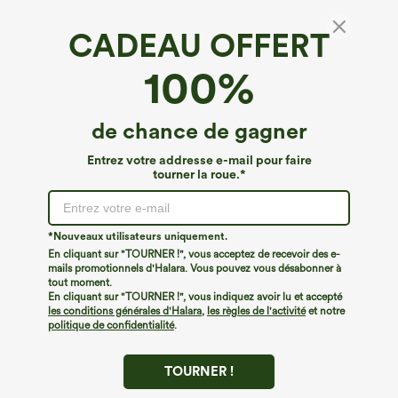
CADEAU OFFERT
Flux Patitoff™*
100%
Patitoff™ Flow — Joggers unis, longueur
intégrale, grande taille, taille haute, résistants
aux poils d'animaux, avec cordon et poches.
4.5
(
82
)
de chance de gagner
€40,95 EUR
Entrez votre addresse e-mail pour faire
tourner la roue.*
*Nouveaux utilisateurs uniquement.
En cliquant sur "TOURNER !", vous acceptez de recevoir des e-
mails promotionnels d'Halara. Vous pouvez vous désabonner à
tout moment.
En cliquant sur "TOURNER !", vous indiquez avoir lu et accepté
les conditions générales d'Halara
,
les règles de l'activité
et notre
politique de confidentialité
.
TOURNER !