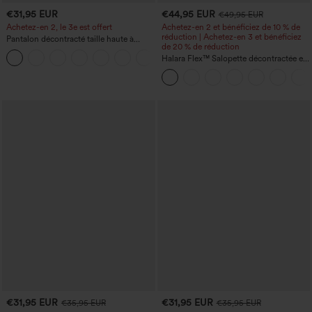
€31,95 EUR
€44,95 EUR
€49,95 EUR
Achetez-en 2, le 3e est offert
Achetez-en 2 et bénéficiez de 10 % de
réduction | Achetez-en 3 et bénéficiez
Pantalon décontracté taille haute à
de 20 % de réduction
cordon, coupe large en mélange de lin,
+5
avec poches
Halara Flex™ Salopette décontractée en
denim lavé à encolure en V avec poche
€31,95 EUR
€31,95 EUR
€35,95 EUR
€35,95 EUR