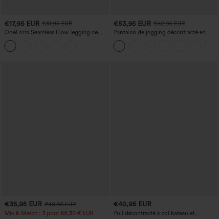
€17,95 EUR
€53,95 EUR
€31,95 EUR
€62,95 EUR
OneForm Seamless Flow legging de
Pantalon de jogging décontracté en
yoga taille haute, gainant pour le ventre
French terry à imprimé denim, taille mi-
et effet rehausseur de fesses
haute, style jean, avec poches
€35,95 EUR
€40,95 EUR
€40,95 EUR
Mix & Match : 3 pour 88,30 € EUR
Pull décontracté à col bateau et