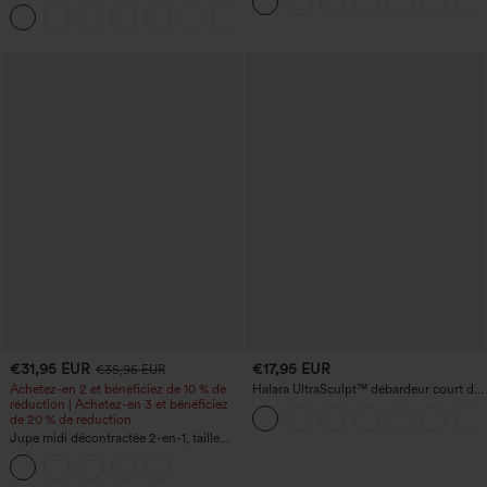
jean à taille haute avec poches
frais, rayée, avec poches — Édition Easy
Peezy
€31,95 EUR
€17,95 EUR
€35,95 EUR
Achetez-en 2 et bénéficiez de 10 % de
Halara UltraSculpt™ débardeur court de
réduction | Achetez-en 3 et bénéficiez
yoga dos nu torsadé à bretelles doubles
de 20 % de réduction
Jupe midi décontractée 2-en-1, taille
haute à effet gainant, froncée avec
ourlet arrondi, en polaire et PU