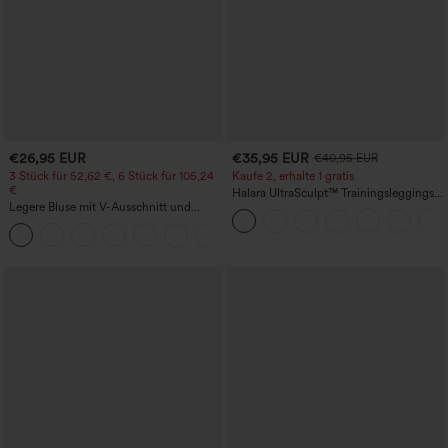
€26,95 EUR
€35,95 EUR
€40,95 EUR
3 Stück für 52,62 €, 6 Stück für 105,24
Kaufe 2, erhalte 1 gratis
€
Halara UltraSculpt™ Trainingsleggings
Legere Bluse mit V-Ausschnitt und
mit hohem Bund – raffende Push-up-
kurzen Puffärmeln
Po-Form, Bauchkontrolle, Taschen und
formende Passform