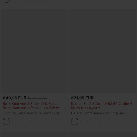
€49,95 EUR
€31,95 EUR
€53,95 EUR
Beim Kauf von 2 Stück 10 % Rabatt |
Kaufen Sie 2 Stück für 52,62 € oder 4
Beim Kauf von 3 Stück 20 % Rabatt
Stück für 105,24 €.
Hoch taillierte, konische, einfarbige
Halara Flex™ Jeans Jeggings aus
Anzughose mit Seitentaschen
elastischem Strick-Denim mit hohem
+8
Bund und Gesäßtaschen