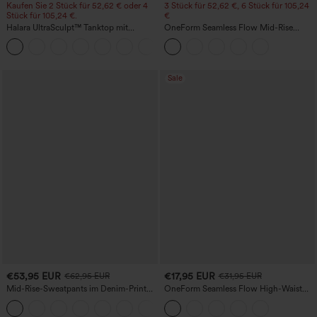
Kaufen Sie 2 Stück für 52,62 € oder 4
3 Stück für 52,62 €, 6 Stück für 105,24
Stück für 105,24 €.
€
Halara UltraSculpt™ Tanktop mit
OneForm Seamless Flow Mid-Rise
Rundhalsausschnitt und
Yoga-Leggings - mittelhoher Bund,
+11
geschwungenem Saum
bauchformend und mit Po-Lifting-
Effekt
Sale
€53,95 EUR
€17,95 EUR
€62,95 EUR
€31,95 EUR
Mid-Rise-Sweatpants im Denim-Print
OneForm Seamless Flow High-Waist
aus French Terry, lässig, mit Taschen
Yogaleggings – nahtlos, mit hoher
Taille, bauchformend und mit