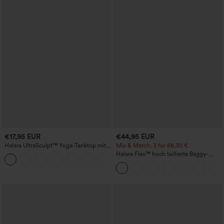
€17,95 EUR
€44,95 EUR
Halara UltraSculpt™ Yoga-Tanktop mit
Mix & Match: 3 für 88,30 €
doppelten Trägern und gedrehtem
Halara Flex™ hoch taillierte Baggy-
+11
Rückendesign
Jeans mit Taschen, weitem Bein,
stonewashed, lässig