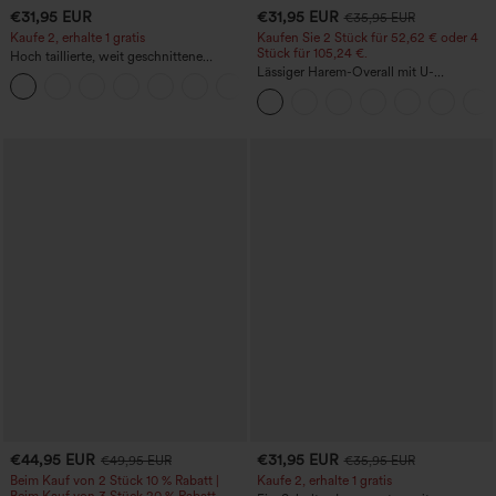
€31,95 EUR
€31,95 EUR
€35,95 EUR
Kaufe 2, erhalte 1 gratis
Kaufen Sie 2 Stück für 52,62 € oder 4
Stück für 105,24 €.
Hoch taillierte, weit geschnittene
Freizeithose aus Leinenmischung mit
Lässiger Harem-Overall mit U-
+5
Kordelzug und Taschen
Ausschnitt und Taschen - Easy Peezy
Edition
€44,95 EUR
€31,95 EUR
€49,95 EUR
€35,95 EUR
Beim Kauf von 2 Stück 10 % Rabatt |
Kaufe 2, erhalte 1 gratis
Beim Kauf von 3 Stück 20 % Rabatt