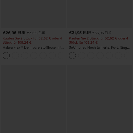
€26,95 EUR
€31,95 EUR
€31,95 EUR
€35,95 EUR
Kaufen Sie 2 Stück für 52,62 € oder 4
Kaufen Sie 2 Stück für 52,62 € oder 4
Stück für 105,24 €.
Stück für 105,24 €.
Halara Flex™ Dehnbare Stoffhose mit
SoCinched Hoch taillierte, Po-Lifting
hohem Bund, Waffelmuster,
7/8-Trainingsleggings mit
+21
Seitentaschen und weitem Bein
Bauchkontrolle und Seitentaschen