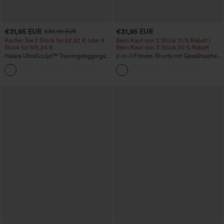
€31,95 EUR
€31,95 EUR
€35,95 EUR
Kaufen Sie 2 Stück für 52,62 € oder 4
Beim Kauf von 2 Stück 10 % Rabatt |
Stück für 105,24 €.
Beim Kauf von 3 Stück 20 % Rabatt
Halara UltraSculpt™ Trainingsleggings
2-in-1-Fitness-Shorts mit Gesäßtasche
mit hoher Taille – formend, Po-Lifting,
und seitlicher versteckter Tasche 6,3 cm
+15
Bauchkontrolle und mit Taschen