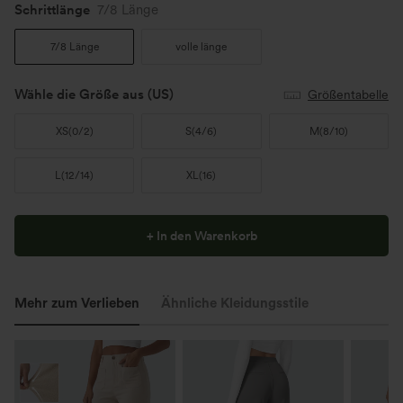
Schrittlänge️
7/8 Länge
7/8 Länge
volle länge
Wähle die Größe aus
(US)
Größentabelle
XS
(
0/2
)
S
(
4/6
)
M
(
8/10
)
L
(
12/14
)
XL
(
16
)
+ In den Warenkorb
Mehr zum Verlieben
Ähnliche Kleidungsstile