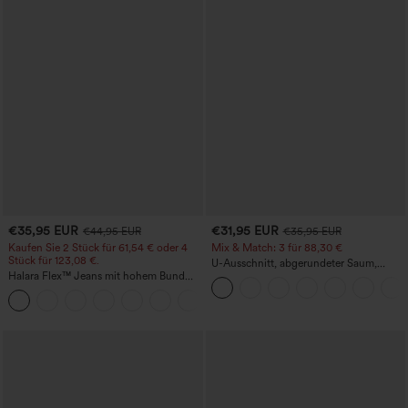
€35,95 EUR
€31,95 EUR
€44,95 EUR
€35,95 EUR
Kaufen Sie 2 Stück für 61,54 € oder 4
Mix & Match: 3 für 88,30 €
Stück für 123,08 €.
U-Ausschnitt, abgerundeter Saum,
Halara Flex™ Jeans mit hohem Bund
InstantCool Yoga-Trägertop – UPF50+
und Taschen, gewaschener, lässiger
+5
Bootcut