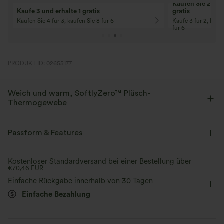
Kaufen Sie 2 und 
Kaufe 3 und erhalte 1 gratis
gratis
Kaufen Sie 4 für 3, kaufen Sie 8 für 6
Kaufe 3 für 2, Kauf
für 6
PRODUKT ID: 02655177
Weich und warm, SoftlyZero™ Plüsch-
Thermogewebe
Butterweich mit angerauter Innenseite für Wärme, Vier-Wege-Stretch
und Atmungsaktivität für ganztägigen Tragekomfort.
Passform & Features
Butterweich
Vier-Wege-Stretch
Kurvenbetonend
Crossover-Bund
Seitentaschen
Kostenloser Standardversand bei einer Bestellung über
€70,46 EUR
Crossover
überziehen
Yoga & Pilates
7/8-Länge
Atmungsaktiv
Einfache Rückgabe innerhalb von 30 Tagen
Einfache Bezahlung
mit hohem Bund
eng geschnitten
Mittlere Dehnung
Gebürstete Innenseite für zusätzliche Wärme
Vier-Wege-Stretch
Skinny / Hauteng