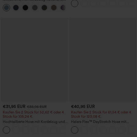
schnelltrocknende Golfhose mit schmal
+2
zulaufendem Schnitt, abgerundetem
Saum und Taschen – UPF 40+
€31,95 EUR
€40,95 EUR
€35,95 EUR
Kaufen Sie 2 Stück für 52,62 € oder 4
Kaufen Sie 2 Stück für 61,54 € oder 4
Stück für 105,24 €.
Stück für 123,08 €.
Hochtaillierte Hose mit Kordelzug und
Halara Flex™ DayStretch Hose mit
Taschen, weitem Bein, lässig und locker
mittlerer Bundhöhe, seitlicher
+15
in Leinenoptik
Reißverschlusstasche und
Work‑Flare‑Schnitt