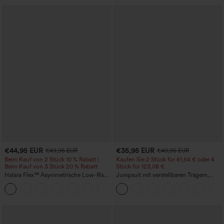
€44,95 EUR
€35,95 EUR
€49,95 EUR
€40,95 EUR
Beim Kauf von 2 Stück 10 % Rabatt |
Kaufen Sie 2 Stück für 61,54 € oder 4
Beim Kauf von 3 Stück 20 % Rabatt
Stück für 123,08 €.
Halara Flex™ Asymmetrische Low-Rise-
Jumpsuit mit verstellbaren Trägern,
Jeans mit Reißverschlusstaschen,
gerafftem Detail, weitem Bein und
+5
Baggy-Stil, weitem Bein, gewaschen,
meliertem Stoff, lässig, mit Taschen -
lässig
Easy Peezy