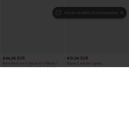
Hol dir ein $100-Gutscheinpaket
€44,95 EUR
€31,95 EUR
Beim Kauf von 2 Stück 10 % Rabatt |
Kaufe 2, erhalte 1 gratis
Beim Kauf von 3 Stück 20 % Rabatt
Lässiger Midi-Cordrock mit mittlerer
Halara UltraSculpt™ Baggy-Yogahose
Bundhöhe und vorderseitiger
mit hohem Bund, Bauchkontrolle,
Klapptasche
Color-Block-Streifen und Taschen