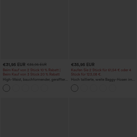
€31,95 EUR
€35,95 EUR
€35,95 EUR
Beim Kauf von 2 Stück 10 % Rabatt |
Kaufen Sie 2 Stück für 61,54 € oder 4
Beim Kauf von 3 Stück 20 % Rabatt
Stück für 123,08 €.
High-Waist, bauchformender, geraffter
Hoch taillierte, weite Baggy-Hosen im
Midirock mit geschwungenem Saum, 2-
Casual-Stil mit Taschen
in-1 Fleece/PU, lässig