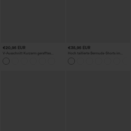
€20,95 EUR
€35,95 EUR
V-Ausschnitt Kurzarm gerafftes
Hoch taillierte Bermuda-Shorts im
schlichtes Freizeit-T-Shirt
Resort-Look, Leinen-Optik, mit
umgeschlagenem Saum, 10'' und
Taschen