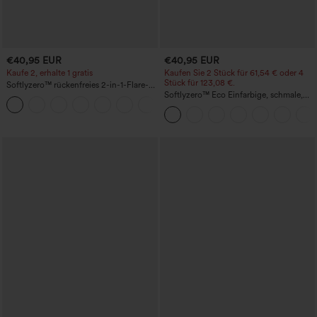
€40,95 EUR
€40,95 EUR
Kaufe 2, erhalte 1 gratis
Kaufen Sie 2 Stück für 61,54 € oder 4
Stück für 123,08 €.
Softlyzero™ rückenfreies 2-in-1-Flare-
Trainingskleid – Wannabe – Easy Peezy
Softlyzero™ Eco Einfarbige, schmale,
+29
hoch taillierte Wanderhose mit
mehreren Taschen