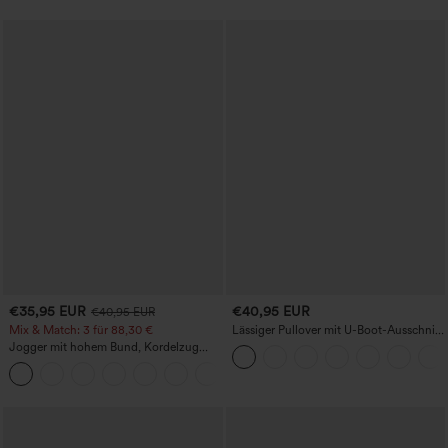
Hebeeffekt für den Po
€35,95 EUR
€40,95 EUR
€40,95 EUR
Mix & Match: 3 für 88,30 €
Lässiger Pullover mit U-Boot-Ausschnitt
und Fledermausärmeln.
Jogger mit hohem Bund, Kordelzug
und Raffung, schmal zulaufend,
schnelltrocknend mit kühlendem Griff,
mit Taschen - UPF40+