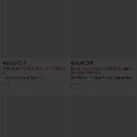
€26,95 EUR
€31,95 EUR
3 Stück für 52,62 €, 6 Stück für 105,24
Kaufen Sie 2 Stück für 52,62 € oder 4
€
Stück für 105,24 €.
Lockeres Casual-Top mit
Stoffhose mit Knopfleiste, hohem Bund,
Rundhalsausschnitt und
mehreren Taschen und geradem Bein
+1
Fledermausärmeln