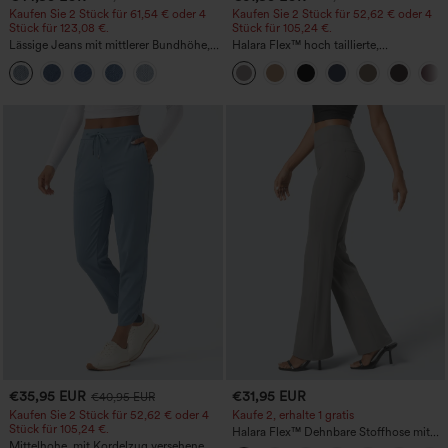
Kaufen Sie 2 Stück für 61,54 € oder 4
Kaufen Sie 2 Stück für 52,62 € oder 4
Stück für 123,08 €.
Stück für 105,24 €.
Lässige Jeans mit mittlerer Bundhöhe,
Halara Flex™ hoch taillierte,
Kordelzug und Taschen
figurformende Arbeitshose, die die Taille
schmaler wirken lässt, mit Taschen,
weitem Bein und Mikro-Waffelstruktur
€35,95 EUR
€31,95 EUR
€40,95 EUR
Kaufen Sie 2 Stück für 52,62 € oder 4
Kaufe 2, erhalte 1 gratis
Stück für 105,24 €.
Halara Flex™ Dehnbare Stoffhose mit
Mittelhohe, mit Kordelzug versehene,
hohem Bund und Seitentasche hinten