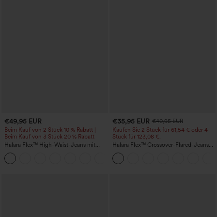
€49,95 EUR
€35,95 EUR
€40,95 EUR
Beim Kauf von 2 Stück 10 % Rabatt |
Kaufen Sie 2 Stück für 61,54 € oder 4
Beim Kauf von 3 Stück 20 % Rabatt
Stück für 123,08 €.
Halara Flex™ High-Waist-Jeans mit
Halara Flex™ Crossover-Flared-Jeans
Bauchkontrolle, weitem Bein und
aus elastischem Strick-Denim mit
Taschen
hohem Bund und mehreren Taschen