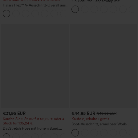
Ein-Schulter-Langarmtop mit
Halara Flex™ V-Ausschnitt-Overall aus
Daumenloch, geschwungener Saum
gewaschenem Denim mit Taschen –
(High-Low), schnell trocknend – Yoga-
+1
lässig
Sporttop mit integriertem BH
€31,95 EUR
€44,95 EUR
€49,95 EUR
Kaufen Sie 2 Stück für 52,62 € oder 4
Kaufe 2, erhalte 1 gratis
Stück für 105,24 €.
Boot-Ausschnitt, ärmelloser Work-
DayStretch Hose mit hohem Bund,
Jumpsuit mit seitlicher Bindung,
Barrel-Leg und Taschen
kühlender Cool-Touch-Effekt, gestreift
+5
und mit Taschen – Easy Peezy Edition