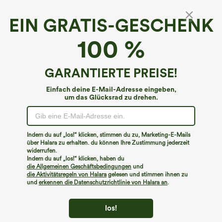
EIN GRATIS-GESCHENK
SoftlyZero™ Plüsch-Thermo*
100 %
Softlyzero™ Plush Thermal High Waisted
Crossover Side Pocket Yoga Leggings
4.6
(
1009
)
GARANTIERTE PREISE!
€35,95 EUR
Einfach deine E-Mail-Adresse eingeben,
um das Glücksrad zu drehen.
Indem du auf „los!“ klicken, stimmen du zu, Marketing-E-Mails
über Halara zu erhalten. du können Ihre Zustimmung jederzeit
widerrufen.
Indem du auf „los!“ klicken, haben du
die Allgemeinen Geschäftsbedingungen
und
die Aktivitätsregeln von Halara
gelesen und stimmen ihnen zu
und
erkennen die Datenschutzrichtlinie von Halara an
.
los!