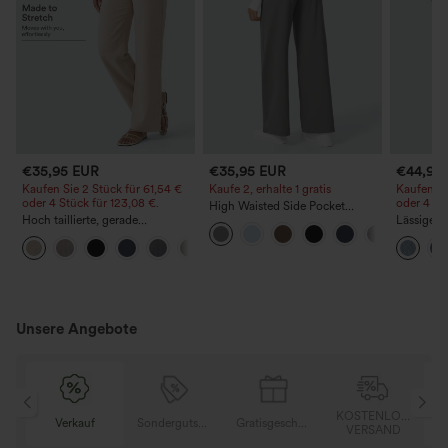
€35,95 EUR
€35,95 EUR
€44,95
Kaufen Sie 2 Stück für 61,54 €
Kaufe 2, erhalte 1 gratis
Kaufen Si
oder 4 Stück für 123,08 €.
oder 4 St
High Waisted Side Pocket
Hoch taillierte, gerade
Straight Leg Work Pants
Lässige J
geschnittene, legere Leinen-
Bundhöhe
+5
Optik-Hose mit Taschen
Taschen
Unsere Angebote
OSER
KOSTENLOSER
Verkauf
Sondergutschein
Gratisgeschenke
D
VERSAND