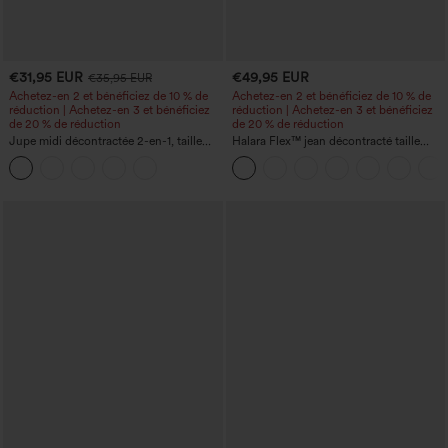
€31,95 EUR
€49,95 EUR
€35,95 EUR
Achetez-en 2 et bénéficiez de 10 % de
Achetez-en 2 et bénéficiez de 10 % de
réduction | Achetez-en 3 et bénéficiez
réduction | Achetez-en 3 et bénéficiez
de 20 % de réduction
de 20 % de réduction
Jupe midi décontractée 2-en-1, taille
Halara Flex™ jean décontracté taille
haute à effet gainant, froncée avec
haute à effet gainant, coupe large, avec
ourlet arrondi, en polaire et PU
poches