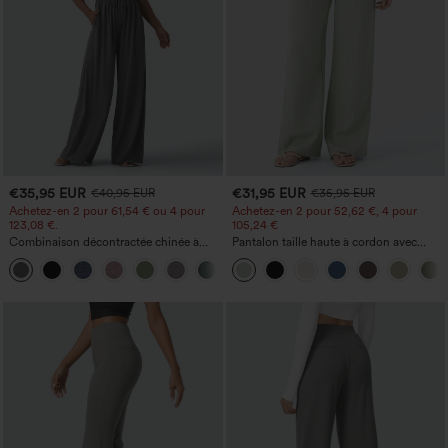
€35,95 EUR
€31,95 EUR
€40,95 EUR
€35,95 EUR
Achetez-en 2 pour 61,54 € ou 4 pour
Achetez-en 2 pour 52,62 €, 4 pour
123,08 €.
105,24 €
Combinaison décontractée chinée à
Pantalon taille haute à cordon avec
bretelles réglables, fronces et jambes
poches, jambe large et coupe ample,
+10
larges, avec poches — facile comme
style décontracté, effet lin
tout