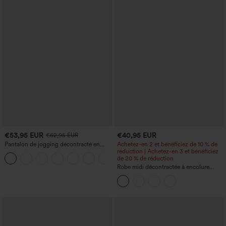
€53,95 EUR
€40,95 EUR
€62,95 EUR
Pantalon de jogging décontracté en
Achetez-en 2 et bénéficiez de 10 % de
French terry à imprimé denim, taille mi-
réduction | Achetez-en 3 et bénéficiez
haute, style jean, avec poches
de 20 % de réduction
Robe midi décontractée à encolure
ronde, sans manches, avec soutien-
gorge intégré et ourlet à volants