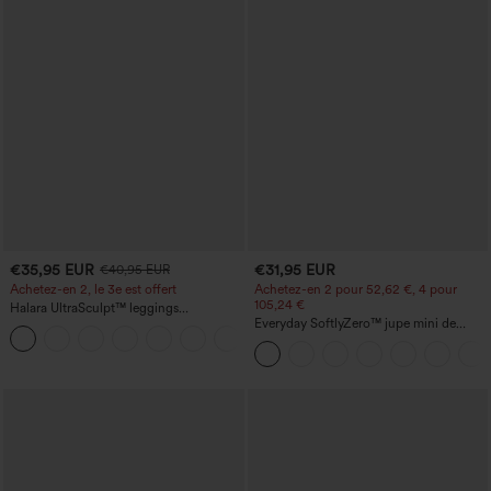
€35,95 EUR
€31,95 EUR
€40,95 EUR
Achetez-en 2, le 3e est offert
Achetez-en 2 pour 52,62 €, 4 pour
105,24 €
Halara UltraSculpt™ leggings
d'entraînement taille haute — fronces
Everyday SoftlyZero™ jupe mini de
+12
liftantes pour le fessier, maintien gainant
tennis aérée à pans croisés 2-en-1 avec
du ventre et poche
poche latérale et toucher frais - Lucid-
UPF50+