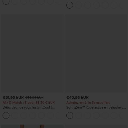
+5
avec poches
haute, jambe large, avec poches, en
maille gaufrée
€31,95 EUR
€40,95 EUR
€35,95 EUR
Mix & Match : 3 pour 88,30 € EUR
Achetez-en 2, le 3e est offert
Débardeur de yoga InstantCool à
SoftlyZero™ Robe active en peluche dos
encolure en U et ourlet arrondi –
nu — Édition Hyper Facile
UPF50+