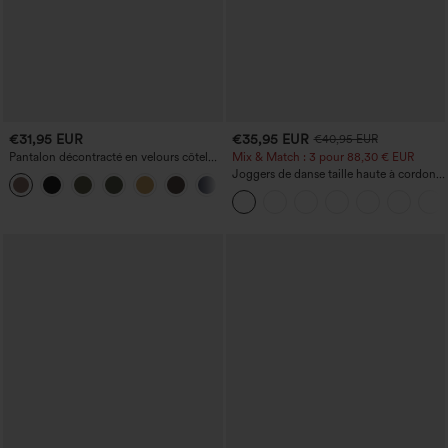
€31,95 EUR
€35,95 EUR
€40,95 EUR
Pantalon décontracté en velours côtelé,
Mix & Match : 3 pour 88,30 € EUR
taille mi-haute, poche zippée
Joggers de danse taille haute à cordon,
+7
effet froncé, coupe fuselée, à séchage
rapide et toucher frais, avec poches —
UPF40+