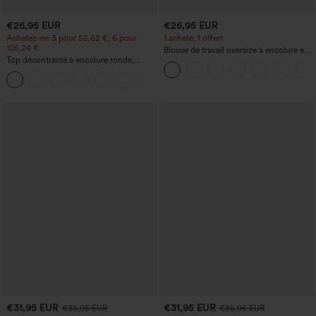
€26,95 EUR
€26,95 EUR
Achetez-en 3 pour 52,62 €, 6 pour
1 acheté, 1 offert
105,24 €
Blouse de travail oversize à encolure en
Top décontracté à encolure ronde,
V, manches courtes, en tissu
manches chauve-souris et coupe ample
anti‑froissage
+1
€31,95 EUR
€31,95 EUR
€35,95 EUR
€35,95 EUR