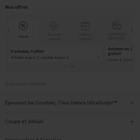
Nos offres
Coupon
Cadeaux
LIVRAISON
Vente
spécial
gratuits
GRATUITE
10% de réduction
12% de réductio
Pour toute commande de 107,00 € et
Pour toute comman
plus ! Code : Aug2026
plus ! Code : Aug2
ID de produit 02680030
Épousant les Courbes, Tissu Halara UltraSculpt™
Mettez vos courbes en valeur avec notre tissu sculptant.
Coupe et détails
Extensible dans les 4 sens
Tissu respirant
Maintien moyen
Façonnage
Taille plate