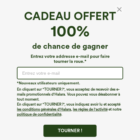
CADEAU OFFERT
Halara UltraSculpt™*
100%
Halara UltraSculpt™ Leggings sculptants
grande taille d'entraînement — taille haute,
maintien du ventre, avec poche
4.7
(
2347
)
de chance de gagner
€31,95 EUR
€35,95 EUR
Entrez votre addresse e-mail pour faire
tourner la roue.*
*Nouveaux utilisateurs uniquement.
En cliquant sur "TOURNER !", vous acceptez de recevoir des e-
mails promotionnels d'Halara. Vous pouvez vous désabonner à
tout moment.
En cliquant sur "TOURNER !", vous indiquez avoir lu et accepté
les conditions générales d'Halara
,
les règles de l'activité
et notre
politique de confidentialité
.
TOURNER !