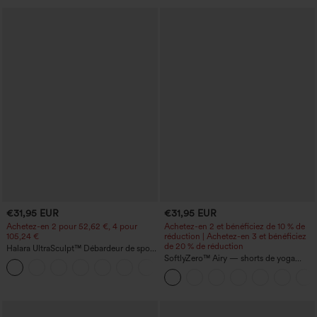
€31,95 EUR
€31,95 EUR
Achetez-en 2 pour 52,62 €, 4 pour
Achetez-en 2 et bénéficiez de 10 % de
105,24 €
réduction | Achetez-en 3 et bénéficiez
de 20 % de réduction
Halara UltraSculpt™ Débardeur de sport
à col rond et ourlet arrondi
SoftlyZero™ Airy — shorts de yoga
+11
super taille haute 2-en-1 InstantCool
avec poches