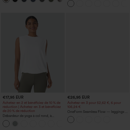
latérales à rabat
€17,95 EUR
€26,95 EUR
Achetez-en 2 et bénéficiez de 10 % de
Achetez-en 3 pour 52,62 €, 6 pour
réduction | Achetez-en 3 et bénéficiez
105,24 €
de 20 % de réduction
OneForm Seamless Flow — leggings de
Débardeur de yoga à col rond, à
yoga sans coutures, taille mi-haute, effet
fronces, effet rafraîchissant - UPF50+
gainant pour le ventre et liftant pour les
+16
fesses