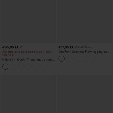
€35,95 EUR
€17,95 EUR
€31,95 EUR
Achetez-en 2 pour 61,54 € ou 4 pour
OneForm Seamless Flow legging de
123,08 €.
yoga taille haute, gainant pour le ventre
et effet rehausseur de fesses
Halara UltraSculpt™ leggings de yoga
taille haute, gainants avec contrôle du
+11
ventre, coupe bootcut, à poches