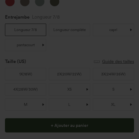
Entrejambe
Longueur 7/8
Longueur 7/8
Longueur complète
capri
pantacourt
Taille
(US)
Guide des tailles
1X
(
18W
)
2X
(
20W/22W
)
3X
(
24W/26W
)
4X
(
28W/30W
)
XS
S
M
L
XL
+ Ajouter au panier