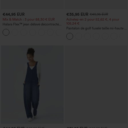
€44,95 EUR
€35,95 EUR
€40,95 EUR
Mix & Match : 3 pour 88,30 € EUR
Achetez-en 2 pour 52,62 €, 4 pour
105,24 €
Halara Flex™ jean délavé décontracté
taille haute à poches, coupe baggy à
Pantalon de golf fuselé taille mi-haute à
+2
jambe large
cordon, ourlet incurvé, séchage rapide,
avec poches — UPF40+