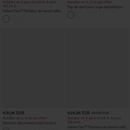
Achetez-en 2 pour 52,62 €, 4 pour
Achetez-en 2, le 3e est offert
105,24 €
Top de sport pour yoga asymétrique
Halara Flex™ Pantalon de travail taille
(une épaule) à manches longues avec
haute sculptant la silhouette, gainant la
ouverture pour le pouce, ourlet arrondi
+10
taille, avec poches, jambe large en
haut-bas, séchage rapide, soutien-gorge
micro-gaufre
intégré.
€31,95 EUR
€26,95 EUR
€31,95 EUR
Achetez-en 2, le 3e est offert
Achetez-en 2 pour 52,62 €, 4 pour
105,24 €
Pantalon décontracté taille haute à
cordon, coupe large en mélange de lin,
Halara Flex™ Pantalon de travail à taille