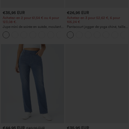
€35,95 EUR
€26,95 EUR
Achetez-en 2 pour 61,54 € ou 4 pour
Achetez-en 3 pour 52,62 €, 6 pour
123,08 €.
105,24 €
Jupe mini de soirée en suède, moulante,
Pantacourt jogger de yoga chiné, taille
taille haute croisée 2-en-1 avec ourlet à
haute, à fronces, avec poches.
franges
€44,95 EUR
€35,95 EUR
€49,95 EUR