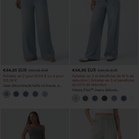
€44,95 EUR
€44,95 EUR
€49,95 EUR
€49,95 EUR
Achetez-en 2 pour 61,54 € ou 4 pour
Achetez-en 2 et bénéficiez de 10 % de
123,08 €.
réduction | Achetez-en 3 et bénéficiez
de 20 % de réduction
Jean décontracté taille mi‑haute, à
cordon de serrage, avec poches
Halara Flex™ Jeans délavés
décontractés, coupe baggy à jambe
large, taille basse asymétrique, poches
zippées