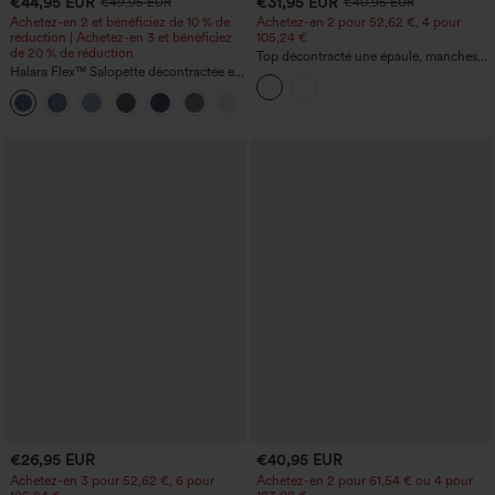
€44,95 EUR
€31,95 EUR
€49,95 EUR
€40,95 EUR
Achetez-en 2 et bénéficiez de 10 % de
Achetez-en 2 pour 52,62 €, 4 pour
réduction | Achetez-en 3 et bénéficiez
105,24 €
de 20 % de réduction
Top décontracté une épaule, manches
Halara Flex™ Salopette décontractée en
courtes, ourlet arrondi hi-low,
denim lavé à encolure en V avec poche
soutien‑gorge intégré, motif à pois
+1
€26,95 EUR
€40,95 EUR
Achetez-en 3 pour 52,62 €, 6 pour
Achetez-en 2 pour 61,54 € ou 4 pour