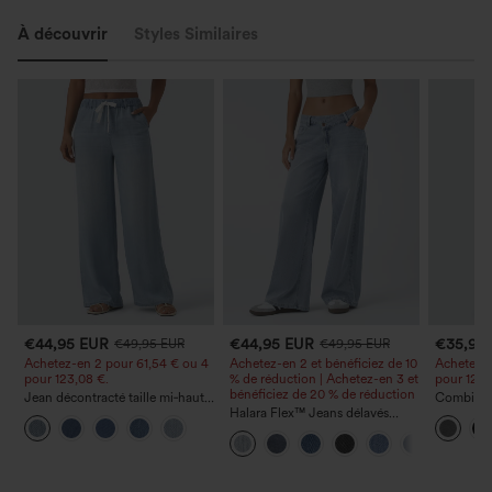
À découvrir
Styles Similaires
€44,95 EUR
€44,95 EUR
€35,95
€49,95 EUR
€49,95 EUR
Achetez-en 2 pour 61,54 € ou 4
Achetez-en 2 et bénéficiez de 10
Achetez-e
pour 123,08 €.
% de réduction | Achetez-en 3 et
pour 123,
bénéficiez de 20 % de réduction
Jean décontracté taille mi‑haute,
Combinai
à cordon de serrage, avec
Halara Flex™ Jeans délavés
chinée à b
poches
décontractés, coupe baggy à
fronces e
jambe large, taille basse
poches —
asymétrique, poches zippées