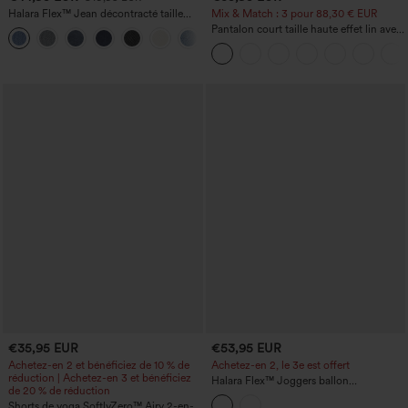
Halara Flex™ Jean décontracté taille
Mix & Match : 3 pour 88,30 € EUR
haute, jambe droite, délavé, avec poches
Pantalon court taille haute effet lin avec
+3
poche zippée
€35,95 EUR
€53,95 EUR
Achetez-en 2 et bénéficiez de 10 % de
Achetez-en 2, le 3e est offert
réduction | Achetez-en 3 et bénéficiez
Halara Flex™ Joggers ballon
de 20 % de réduction
décontractés en jean, taille mi-haute,
Shorts de yoga SoftlyZero™ Airy 2-en-1
avec poches