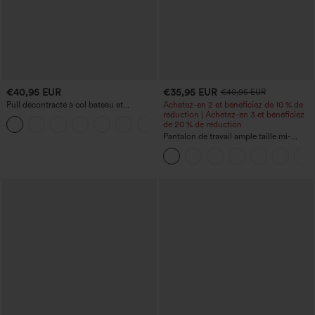
€40,95 EUR
€35,95 EUR
€40,95 EUR
Pull décontracté à col bateau et
Achetez-en 2 et bénéficiez de 10 % de
manches chauve-souris
réduction | Achetez-en 3 et bénéficiez
+1
de 20 % de réduction
Pantalon de travail ample taille mi-
haute, coupe « barrel » (jambe en forme
de tonneau) avec poches