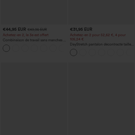
€44,95 EUR
€31,95 EUR
€49,95 EUR
Achetez-en 2, le 3e est offert
Achetez-en 2 pour 52,62 €, 4 pour
105,24 €
Combinaison de travail sans manches à
encolure bateau, côtés noués, toucher
DayStretch pantalon décontracté taille
+8
frais, rayée, avec poches — Édition Easy
haute à jambe en forme de tonneau
Peezy
avec poches