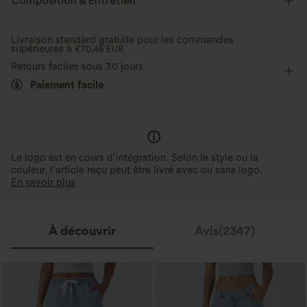
Composition & Entretien
Doux et lisse
Compression sculptante
Poches latérales
Enfilable
Entraînement
Livraison standard gratuite pour les commandes
Évacue l’humidité
supérieures à
Longueur 7 / 8
€70,46 EUR
Taille haute
Ajusté
Retours faciles sous 30 jours
Haute élasticité
Élasticité quatre directions
Skinny
Paiement facile
Le logo est en cours d’intégration. Selon le style ou la
couleur, l’article reçu peut être livré avec ou sans logo.
En savoir plus
À découvrir
Avis(2347)