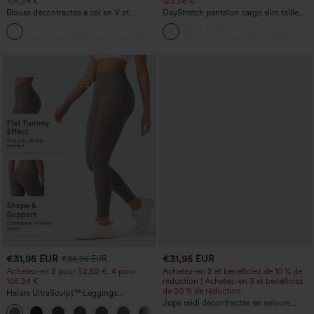
105,24 €
123,08 €.
Blouse décontractée à col en V et
DayStretch pantalon cargo slim taille
manches courtes bouffantes
haute, poches zippées, uni
€31,95 EUR
€31,95 EUR
€35,95 EUR
Achetez-en 2 pour 52,62 €, 4 pour
Achetez-en 2 et bénéficiez de 10 % de
105,24 €
réduction | Achetez-en 3 et bénéficiez
de 20 % de réduction
Halara UltraSculpt™ Leggings
d'entraînement sculptants taille haute,
Jupe midi décontractée en velours
+16
effet ventre plat, avec poche
côtelé, taille mi-haute, poches avant