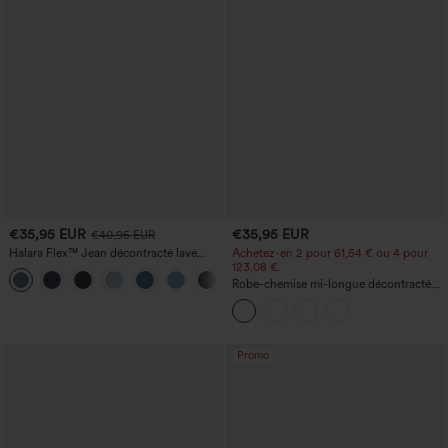
€35,95 EUR
€35,95 EUR
€40,95 EUR
Halara Flex™ Jean décontracté lavé
Achetez-en 2 pour 61,54 € ou 4 pour
taille haute à poche croisée
123,08 €.
+1
Robe-chemise mi-longue décontractée
à col, mancherons, ceinturée, ourlet
fendu incurvé et poches
Promo