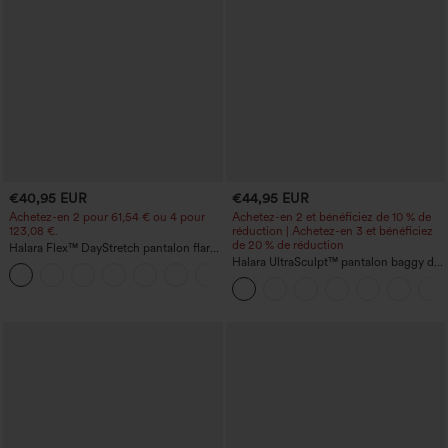
€40,95 EUR
€44,95 EUR
Achetez-en 2 pour 61,54 € ou 4 pour
Achetez-en 2 et bénéficiez de 10 % de
123,08 €.
réduction | Achetez-en 3 et bénéficiez
de 20 % de réduction
Halara Flex™ DayStretch pantalon flare
de travail, taille mi-haute, poche latérale
Halara UltraSculpt™ pantalon baggy de
+12
zippée
yoga taille haute à effet gainant pour le
ventre, à rayures color block, avec
poches