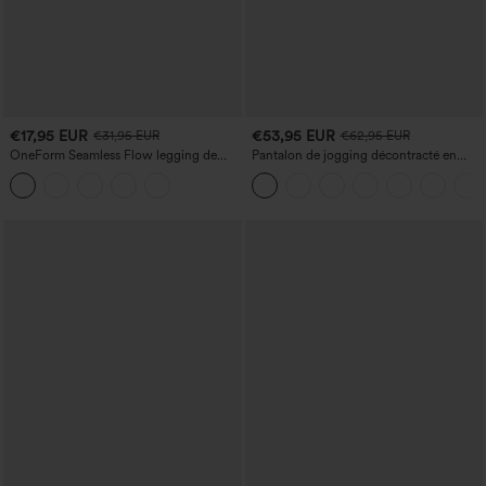
€17,95 EUR
€53,95 EUR
€31,95 EUR
€62,95 EUR
OneForm Seamless Flow legging de
Pantalon de jogging décontracté en
yoga taille haute, gainant pour le ventre
French terry à imprimé denim, taille mi-
et effet rehausseur de fesses
haute, style jean, avec poches