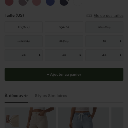
Taille
(US)
Guide des tailles
XS
(
0/2
)
S
(
4/6
)
M
(
8/10
)
L
(
12/14
)
XL
(
16
)
1X
2X
3X
4X
+ Ajouter au panier
À découvrir
Styles Similaires