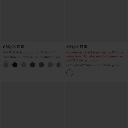
€35,95 EUR
€31,95 EUR
Mix & Match : 3 pour 88,30 € EUR
Achetez-en 2 et bénéficiez de 10 % de
réduction | Achetez-en 3 et bénéficiez
Pantalon court taille haute effet lin avec
de 20 % de réduction
poche zippée
+7
SoftlyZero™ Airy — shorts de yoga
super taille haute 2-en-1 InstantCool
avec poches