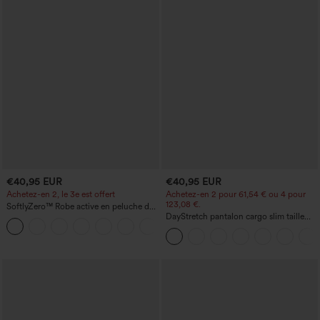
€40,95 EUR
€40,95 EUR
Achetez-en 2, le 3e est offert
Achetez-en 2 pour 61,54 € ou 4 pour
123,08 €.
SoftlyZero™ Robe active en peluche dos
nu — Édition Hyper Facile
DayStretch pantalon cargo slim taille
+29
haute, poches zippées, uni