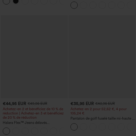
UPF50+
bretelles réglables, fronces et jambes
larges, avec poches — facile comme
tout
€44,95 EUR
€35,95 EUR
€49,95 EUR
€40,95 EUR
Achetez-en 2 et bénéficiez de 10 % de
Achetez-en 2 pour 52,62 €, 4 pour
réduction | Achetez-en 3 et bénéficiez
105,24 €
de 20 % de réduction
Pantalon de golf fuselé taille mi-haute à
Halara Flex™ Jeans délavés
cordon, ourlet incurvé, séchage rapide,
décontractés, coupe baggy à jambe
avec poches — UPF40+
+5
large, taille basse asymétrique, poches
zippées