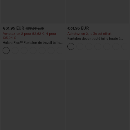
€31,95 EUR
€31,95 EUR
€35,95 EUR
Achetez-en 2 pour 52,62 €, 4 pour
Achetez-en 2, le 3e est offert
105,24 €
Pantalon décontracté taille haute à
Halara Flex™ Pantalon de travail taille
cordon, coupe large en mélange de lin,
haute sculptant la silhouette, gainant la
avec poches
+10
taille, avec poches, jambe large en
micro-gaufre