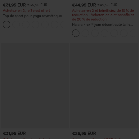
€31,95 EUR
€44,95 EUR
€35,95 EUR
€49,95 EUR
Achetez-en 2, le 3e est offert
Achetez-en 2 et bénéficiez de 10 % de
réduction | Achetez-en 3 et bénéficiez
Top de sport pour yoga asymétrique
de 20 % de réduction
(une épaule) à manches longues avec
+3
ouverture pour le pouce, ourlet arrondi
Halara Flex™ jean décontracté taille
haut-bas, séchage rapide, soutien-gorge
haute, large, avec poches, ourlet
intégré.
retroussé et effet délavé
€31,95 EUR
€26,95 EUR