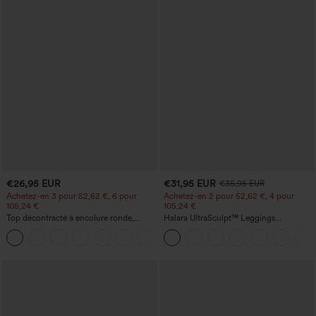
€26,95 EUR
€31,95 EUR
€35,95 EUR
Achetez-en 3 pour 52,62 €, 6 pour
Achetez-en 2 pour 52,62 €, 4 pour
105,24 €
105,24 €
Top décontracté à encolure ronde,
Halara UltraSculpt™ Leggings
manches chauve-souris et coupe ample
d'entraînement sculptants taille haute,
+1
effet ventre plat, avec poche