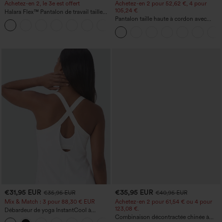
Achetez-en 2, le 3e est offert
Achetez-en 2 pour 52,62 €, 4 pour
105,24 €
Halara Flex™ Pantalon de travail taille
haute avec poche latérale arrière et
Pantalon taille haute à cordon avec
+13
légère coupe évasée
poches, jambe large et coupe ample,
style décontracté, effet lin
€31,95 EUR
€35,95 EUR
€35,95 EUR
€40,95 EUR
Mix & Match : 3 pour 88,30 € EUR
Achetez-en 2 pour 61,54 € ou 4 pour
123,08 €.
Débardeur de yoga InstantCool à
encolure en U et ourlet arrondi –
Combinaison décontractée chinée à