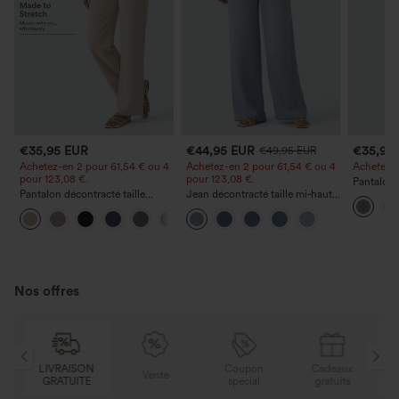
€35,95 EUR
€44,95 EUR
€35,95
€49,95 EUR
Achetez-en 2 pour 61,54 € ou 4
Achetez-en 2 pour 61,54 € ou 4
Achetez-en
pour 123,08 €.
pour 123,08 €.
Pantalon 
Pantalon décontracté taille
Jean décontracté taille mi‑haute,
DayStretch
haute à jambe droite, effet lin,
à cordon de serrage, avec
poches et
+5
avec poches
poches
Nos offres
LIVRAISON
Coupon
Cadeaux
Vente
GRATUITE
spécial
gratuits