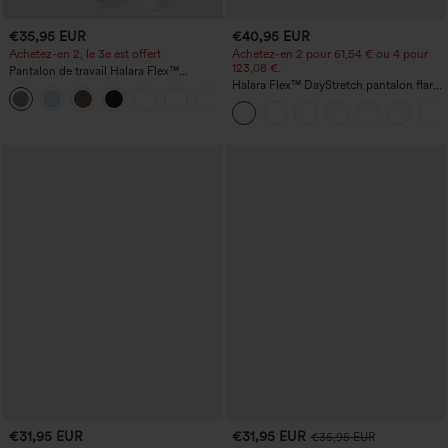
€35,95 EUR
€40,95 EUR
Achetez-en 2, le 3e est offert
Achetez-en 2 pour 61,54 € ou 4 pour
123,08 €.
Pantalon de travail Halara Flex™
DayStretch à taille haute, avec poches et
Halara Flex™ DayStretch pantalon flare
+23
coupe droite
de travail, taille mi-haute, poche latérale
zippée
€31,95 EUR
€31,95 EUR
€35,95 EUR