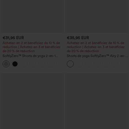
€31,95 EUR
€35,95 EUR
Achetez-en 2 et bénéficiez de 10 % de
Achetez-en 2 et bénéficiez de 10 % de
réduction | Achetez-en 3 et bénéficiez
réduction | Achetez-en 3 et bénéficiez
de 20 % de réduction
de 20 % de réduction
SoftlyZero™ Shorts de yoga 2-en-1
Shorts de yoga SoftlyZero™ Airy 2-en-1
InstantCool, super taille haute, aérés, 5''
InstantCool, super taille haute, 7" avec
+20
avec poches — longueur allongée
poches