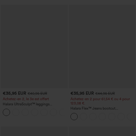
€35,95 EUR
€35,95 EUR
€40,95 EUR
€44,95 EUR
Achetez-en 2, le 3e est offert
Achetez-en 2 pour 61,54 € ou 4 pour
123,08 €.
Halara UltraSculpt™ leggings
d'entraînement taille haute — fronces
Halara Flex™ Jeans bootcut
+11
liftantes pour le fessier, maintien gainant
décontractés taille haute, effet délavé,
du ventre et poche
avec poches