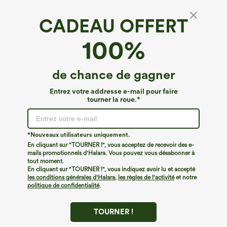
CADEAU OFFERT
SoftlyZero™ Airy*
100%
SoftlyZero™ Robe active longue Airy Cut Out
2-en-1 avec poche InstantCool
4.5
(
1103
)
de chance de gagner
€40,95 EUR
Entrez votre addresse e-mail pour faire
tourner la roue.*
*Nouveaux utilisateurs uniquement.
En cliquant sur "TOURNER !", vous acceptez de recevoir des e-
mails promotionnels d'Halara. Vous pouvez vous désabonner à
tout moment.
En cliquant sur "TOURNER !", vous indiquez avoir lu et accepté
les conditions générales d'Halara
,
les règles de l'activité
et notre
politique de confidentialité
.
TOURNER !