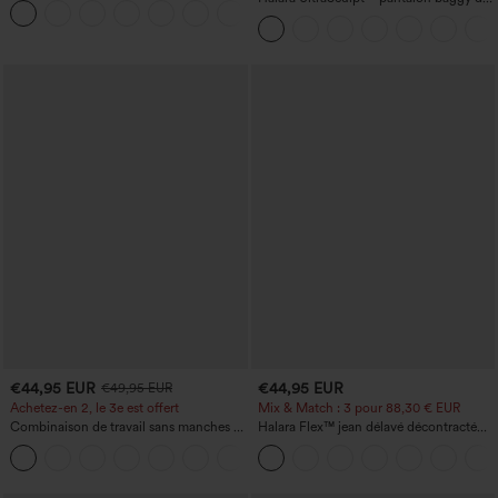
+5
avec poches
yoga taille haute à effet gainant pour le
ventre, à rayures color block, avec
poches
€44,95 EUR
€44,95 EUR
€49,95 EUR
Achetez-en 2, le 3e est offert
Mix & Match : 3 pour 88,30 € EUR
Combinaison de travail sans manches à
Halara Flex™ jean délavé décontracté
encolure bateau, côtés noués, toucher
taille haute à poches, coupe baggy à
+8
frais, rayée, avec poches — Édition Easy
jambe large
Peezy