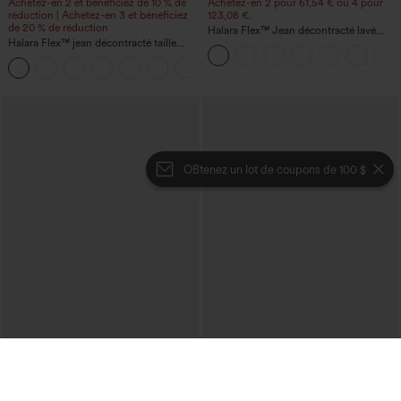
Achetez-en 2 et bénéficiez de 10 % de
Achetez-en 2 pour 61,54 € ou 4 pour
réduction | Achetez-en 3 et bénéficiez
123,08 €.
de 20 % de réduction
Halara Flex™ Jean décontracté lavé
Halara Flex™ jean décontracté taille
taille haute à poche croisée
haute à effet gainant, coupe large, avec
poches
OBtenez un lot de coupons de 100 $
€26,95 EUR
€31,95 EUR
€35,95 EUR
Achetez-en 3 pour 52,62 €, 6 pour
Achetez-en 2 et bénéficiez de 10 % de
105,24 €
réduction | Achetez-en 3 et bénéficiez
de 20 % de réduction