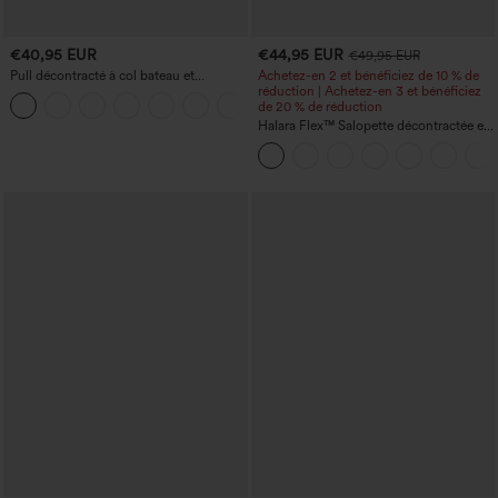
€40,95 EUR
€44,95 EUR
€49,95 EUR
Pull décontracté à col bateau et
Achetez-en 2 et bénéficiez de 10 % de
manches chauve-souris
réduction | Achetez-en 3 et bénéficiez
+1
de 20 % de réduction
Halara Flex™ Salopette décontractée en
denim lavé à encolure en V avec poche