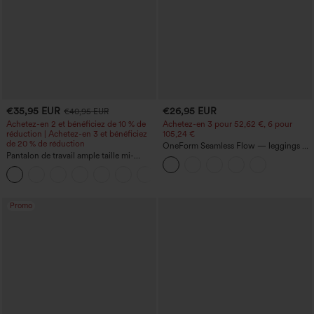
€35,95 EUR
€26,95 EUR
€40,95 EUR
Achetez-en 2 et bénéficiez de 10 % de
Achetez-en 3 pour 52,62 €, 6 pour
réduction | Achetez-en 3 et bénéficiez
105,24 €
de 20 % de réduction
OneForm Seamless Flow — leggings de
Pantalon de travail ample taille mi-
yoga sans coutures, taille mi-haute, effet
haute, coupe « barrel » (jambe en forme
gainant pour le ventre et liftant pour les
+3
de tonneau) avec poches
fesses
Promo