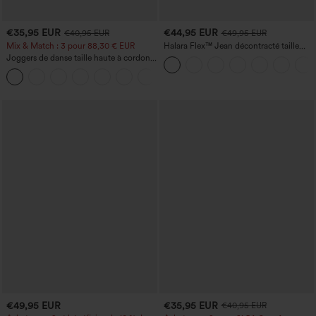
€35,95 EUR
€44,95 EUR
€40,95 EUR
€49,95 EUR
Mix & Match : 3 pour 88,30 € EUR
Halara Flex™ Jean décontracté taille
haute, jambe droite, délavé, avec poches
Joggers de danse taille haute à cordon,
effet froncé, coupe fuselée, à séchage
rapide et toucher frais, avec poches —
UPF40+
€49,95 EUR
€35,95 EUR
€40,95 EUR