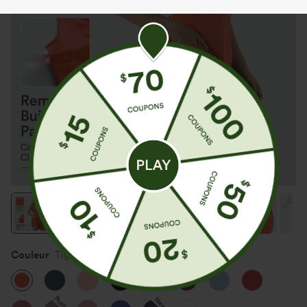
Couleur
Tigerlily
Promo
New