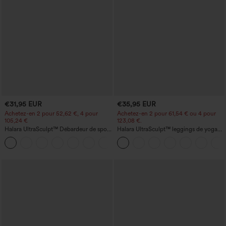
€31,95 EUR
€35,95 EUR
Achetez-en 2 pour 52,62 €, 4 pour
Achetez-en 2 pour 61,54 € ou 4 pour
105,24 €
123,08 €.
Halara UltraSculpt™ Débardeur de sport
Halara UltraSculpt™ leggings de yoga
à col rond et ourlet arrondi
taille haute, gainants avec contrôle du
+11
ventre, coupe bootcut, à poches