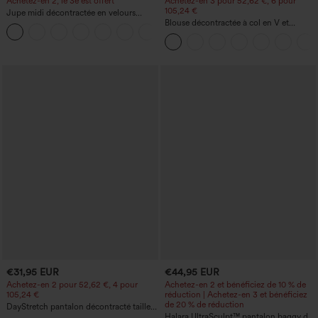
Achetez-en 2, le 3e est offert
Achetez-en 3 pour 52,62 €, 6 pour
105,24 €
Jupe midi décontractée en velours
côtelé, taille mi-haute, poches avant
Blouse décontractée à col en V et
+1
latérales à rabat
manches courtes bouffantes
€31,95 EUR
€44,95 EUR
Achetez-en 2 pour 52,62 €, 4 pour
Achetez-en 2 et bénéficiez de 10 % de
105,24 €
réduction | Achetez-en 3 et bénéficiez
de 20 % de réduction
DayStretch pantalon décontracté taille
haute à jambe en forme de tonneau
Halara UltraSculpt™ pantalon baggy de