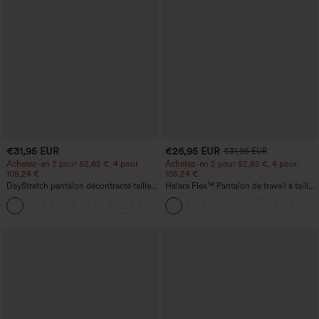
€31,95 EUR
€26,95 EUR
€31,95 EUR
Achetez-en 2 pour 52,62 €, 4 pour
Achetez-en 2 pour 52,62 €, 4 pour
105,24 €
105,24 €
DayStretch pantalon décontracté taille
Halara Flex™ Pantalon de travail à taille
haute avec poches et coupe droite
haute, jambe large, avec poches, en
+23
maille gaufrée