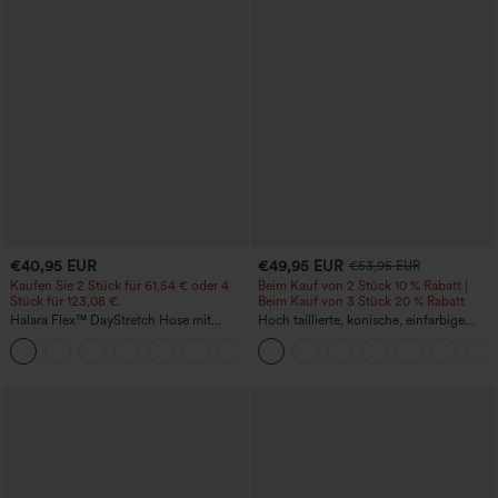
€40,95 EUR
€49,95 EUR
€53,95 EUR
Kaufen Sie 2 Stück für 61,54 € oder 4
Beim Kauf von 2 Stück 10 % Rabatt |
Stück für 123,08 €.
Beim Kauf von 3 Stück 20 % Rabatt
Halara Flex™ DayStretch Hose mit
Hoch taillierte, konische, einfarbige
mittlerer Bundhöhe, seitlicher
Anzughose mit Seitentaschen
+12
Reißverschlusstasche und
Work‑Flare‑Schnitt