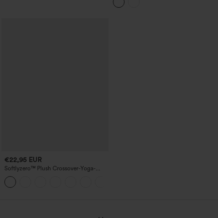
€22,95 EUR
Softlyzero™ Plush Crossover-Yoga-
Bikershorts mit hoher Taille und
+1
Seitentasche, 17,8 cm-UPF50+