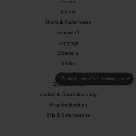
Hosen
Kleider
Shorts & Radlerhosen
Jeansstoff
Leggings
Oberteile
Röcke
Overalls
Hol dir ein $100-Gutscheinpaket
Große Größen
Jacken & Oberbekleidung
Strandbekleidung
BHs & Unterwäsche