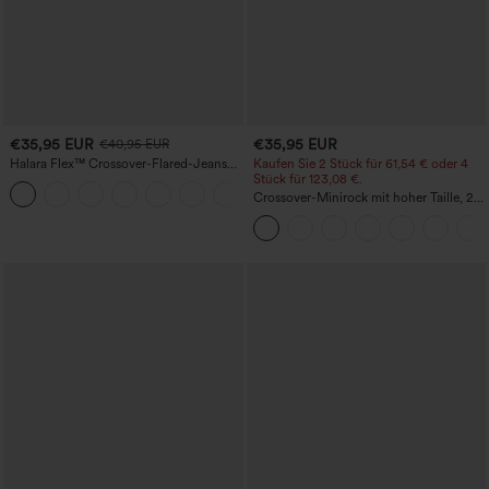
€35,95 EUR
€35,95 EUR
€40,95 EUR
Halara Flex™ Crossover-Flared-Jeans
Kaufen Sie 2 Stück für 61,54 € oder 4
aus elastischem Strick-Denim mit
Stück für 123,08 €.
+1
hohem Bund und mehreren Taschen
Crossover-Minirock mit hoher Taille, 2-
in-1, Fransen-Saum und figurbetontem
Schnitt in Wildlederoptik für Partys