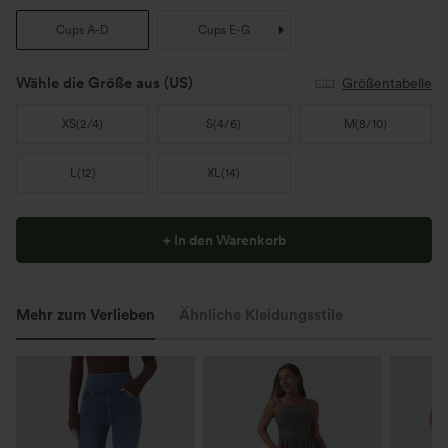
Cups A-D
Cups E-G
Wähle die Größe aus
(US)
Größentabelle
XS
(
2/4
)
S
(
4/6
)
M
(
8/10
)
L
(
12
)
XL
(
14
)
+ In den Warenkorb
Mehr zum Verlieben
Ähnliche Kleidungsstile