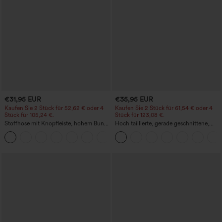
€31,95 EUR
€35,95 EUR
Kaufen Sie 2 Stück für 52,62 € oder 4
Kaufen Sie 2 Stück für 61,54 € oder 4
Stück für 105,24 €.
Stück für 123,08 €.
Stoffhose mit Knopfleiste, hohem Bund,
Hoch taillierte, gerade geschnittene,
mehreren Taschen und geradem Bein
legere Leinen-Optik-Hose mit Taschen
+23