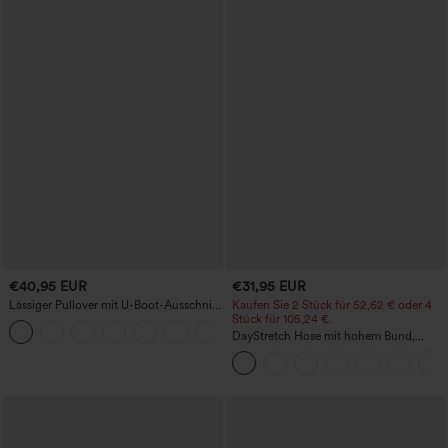
€40,95 EUR
€31,95 EUR
Lässiger Pullover mit U-Boot-Ausschnitt
Kaufen Sie 2 Stück für 52,62 € oder 4
und Fledermausärmeln.
Stück für 105,24 €.
+1
DayStretch Hose mit hohem Bund,
Barrel-Leg und Taschen