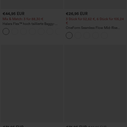
€44,95 EUR
€26,95 EUR
Mix & Match: 3 für 88,30 €
3 Stück für 52,62 €, 6 Stück für 105,24
€
Halara Flex™ hoch taillierte Baggy-
Jeans mit Taschen, weitem Bein,
OneForm Seamless Flow Mid-Rise
+2
stonewashed, lässig
Yoga-Leggings - mittelhoher Bund,
bauchformend und mit Po-Lifting-
Effekt