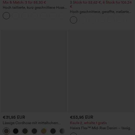
Mix & Match: 3 für 88,30 €
3 Stück für 52,62 €, 6 Stück für 105,24
€
Hoch taillierte, kurz geschnittene Hose
mit Reißverschlusstasche in Leinenoptik
Hoch geschnittene, geraffte, melierte
+7
Yoga-Pedal-Pusher-Joggers mit
Taschen
€31,95 EUR
€53,95 EUR
Lässige Cordhose mit mittelhohem
Kaufe 2, erhalte 1 gratis
Bund, Reißverschluss und Seitentaschen
Halara Flex™ Mid-Rise Denim – lässige
+7
Ballon-Jogger mit Taschen