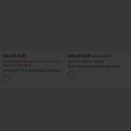
€40,95 EUR
€44,95 EUR
€49,95 EUR
Kaufen Sie 2 Stück für 61,54 € oder 4
Kaufe 2, erhalte 1 gratis
Stück für 123,08 €.
Boot-Ausschnitt, ärmelloser Work-
Softlyzero™ Eco Einfarbige, schmale,
Jumpsuit mit seitlicher Bindung,
hoch taillierte Wanderhose mit
kühlender Cool-Touch-Effekt, gestreift
+10
mehreren Taschen
und mit Taschen – Easy Peezy Edition