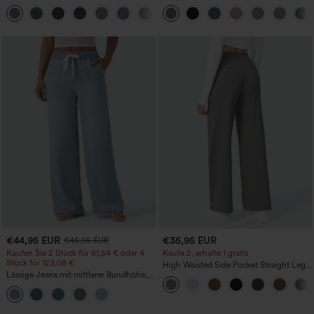
und Taschen, gewaschener, lässiger
gerafftem Detail, weitem Bein und
+5
Bootcut
meliertem Stoff, lässig, mit Taschen -
Easy Peezy
€44,95 EUR
€35,95 EUR
€49,95 EUR
Kaufen Sie 2 Stück für 61,54 € oder 4
Kaufe 2, erhalte 1 gratis
Stück für 123,08 €.
High Waisted Side Pocket Straight Leg
Lässige Jeans mit mittlerer Bundhöhe,
Work Pants
Kordelzug und Taschen