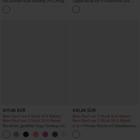
SoCinched Hoch taillierte, Po-Lifting
Legere Bluse mit V-Ausschnitt und
7/8-Trainingsleggings mit
kurzen Puffärmeln
+16
Bauchkontrolle und Seitentaschen
€17,95 EUR
€31,95 EUR
Beim Kauf von 2 Stück 10 % Rabatt |
Beim Kauf von 2 Stück 10 % Rabatt |
Beim Kauf von 3 Stück 20 % Rabatt
Beim Kauf von 3 Stück 20 % Rabatt
Rundhals, gerafftes Yoga-Tanktop mit
2-in-1-Fitness-Shorts mit Gesäßtasche
Cool-Touch-Effekt – UPF50+
und seitlicher versteckter Tasche 6,3 cm
+16