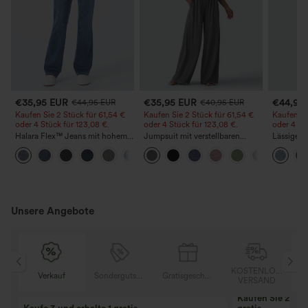
€35,95 EUR
€35,95 EUR
€44,95
€44,95 EUR
€40,95 EUR
Kaufen Sie 2 Stück für 61,54 €
Kaufen Sie 2 Stück für 61,54 €
Kaufen Si
oder 4 Stück für 123,08 €.
oder 4 Stück für 123,08 €.
oder 4 St
Halara Flex™ Jeans mit hohem
Jumpsuit mit verstellbaren
Lässige J
Bund und Taschen,
Trägern, gerafftem Detail,
Bundhöhe
+5
gewaschener, lässiger Bootcut
weitem Bein und meliertem
Taschen
Stoff, lässig, mit Taschen - Easy
Peezy
Unsere Angebote
OSER
KOSTENLOSER
Verkauf
Sondergutschein
Gratisgeschenke
D
VERSAND
Kaufen Sie 2 und 