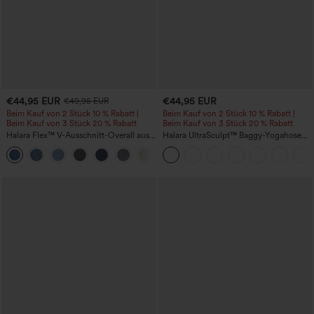
€44,95 EUR
€44,95 EUR
€49,95 EUR
Beim Kauf von 2 Stück 10 % Rabatt |
Beim Kauf von 2 Stück 10 % Rabatt |
Beim Kauf von 3 Stück 20 % Rabatt
Beim Kauf von 3 Stück 20 % Rabatt
Halara Flex™ V-Ausschnitt-Overall aus
Halara UltraSculpt™ Baggy-Yogahose
gewaschenem Denim mit Taschen –
mit hohem Bund, Bauchkontrolle,
+1
lässig
Color-Block-Streifen und Taschen