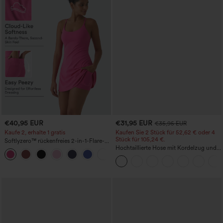
€40,95 EUR
€31,95 EUR
€35,95 EUR
Kaufe 2, erhalte 1 gratis
Kaufen Sie 2 Stück für 52,62 € oder 4
Stück für 105,24 €.
Softlyzero™ rückenfreies 2-in-1-Flare-
Trainingskleid – Wannabe – Easy Peezy
Hochtaillierte Hose mit Kordelzug und
+29
Taschen, weitem Bein, lässig und locker
in Leinenoptik