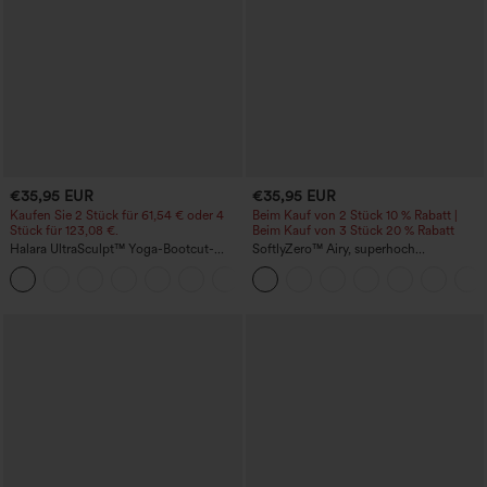
€35,95 EUR
€35,95 EUR
Kaufen Sie 2 Stück für 61,54 € oder 4
Beim Kauf von 2 Stück 10 % Rabatt |
Stück für 123,08 €.
Beim Kauf von 3 Stück 20 % Rabatt
Halara UltraSculpt™ Yoga-Bootcut-
SoftlyZero™ Airy, superhoch
Leggings mit hoher Taille,
geschnittene 2-in-1 InstantCool Yoga-
+11
bauchformender Unterstützung und
Shorts 7" mit Taschen
Tasche