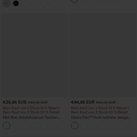
+20
längere Länge
€35,95 EUR
€44,95 EUR
€40,95 EUR
€49,95 EUR
Beim Kauf von 2 Stück 10 % Rabatt |
Beim Kauf von 2 Stück 10 % Rabatt |
Beim Kauf von 3 Stück 20 % Rabatt
Beim Kauf von 3 Stück 20 % Rabatt
Mid-Rise-Arbeitshose mit Taschen,
Halara Flex™ Hoch taillierte, lässige
Barrel-Leg und weiter Passform
Jeans mit Taschen, umgekrempeltem
+3
Saum, weitem Bein und verwaschenem
Finish