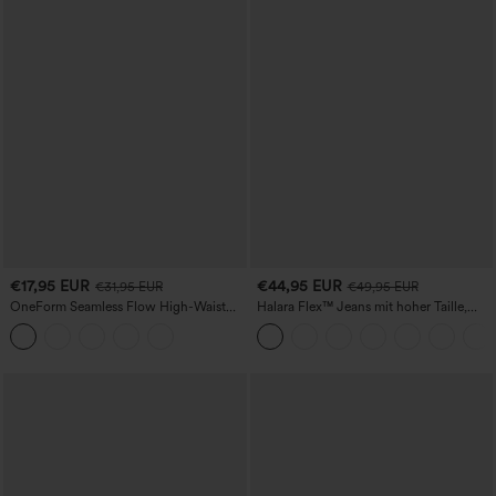
€17,95 EUR
€44,95 EUR
€31,95 EUR
€49,95 EUR
OneForm Seamless Flow High-Waist
Halara Flex™ Jeans mit hoher Taille,
Yogaleggings – nahtlos, mit hoher
Taschen, geradem Bein und Used-Look
Taille, bauchformend und mit
Hebeeffekt für den Po