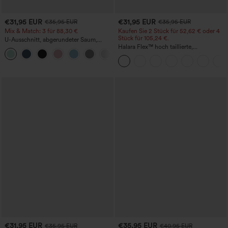
€31,95 EUR
€31,95 EUR
€35,95 EUR
€35,95 EUR
Mix & Match: 3 für 88,30 €
Kaufen Sie 2 Stück für 52,62 € oder 4
Stück für 105,24 €.
U-Ausschnitt, abgerundeter Saum,
InstantCool Yoga-Trägertop – UPF50+
Halara Flex™ hoch taillierte,
figurformende Arbeitshose, die die Taille
schmaler wirken lässt, mit Taschen,
weitem Bein und Mikro-Waffelstruktur
€31,95 EUR
€35,95 EUR
€35,95 EUR
€40,95 EUR