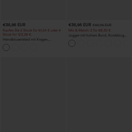
€35,95 EUR
€35,95 EUR
€40,95 EUR
Kaufen Sie 2 Stück für 61,54 € oder 4
Mix & Match: 3 für 88,30 €
Stück für 123,08 €.
Jogger mit hohem Bund, Kordelzug
Hemdblusenkleid mit Kragen,
und Raffung, schmal zulaufend,
Kappenärmeln, Taillengürtel,
schnelltrocknend mit kühlendem Griff,
geschwungenem Schlitzsaum, Midi-
mit Taschen - UPF40+
Länge und Taschen