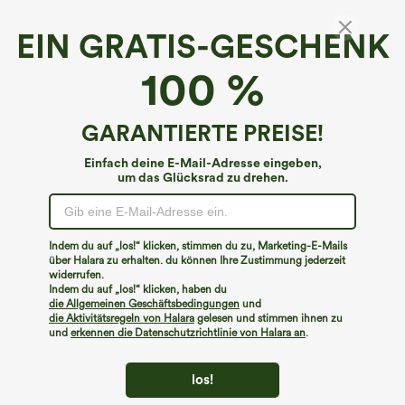
EIN GRATIS-GESCHENK
Nahtlos fließendes Yoga-Tanktop mit
100 %
doppelten Trägern und V-Rücken
4.7
(
628
)
GARANTIERTE PREISE!
€22,95 EUR
Einfach deine E-Mail-Adresse eingeben,
um das Glücksrad zu drehen.
Indem du auf „los!“ klicken, stimmen du zu, Marketing-E-Mails
über Halara zu erhalten. du können Ihre Zustimmung jederzeit
widerrufen.
Indem du auf „los!“ klicken, haben du
die Allgemeinen Geschäftsbedingungen
und
die Aktivitätsregeln von Halara
gelesen und stimmen ihnen zu
und
erkennen die Datenschutzrichtlinie von Halara an
.
los!