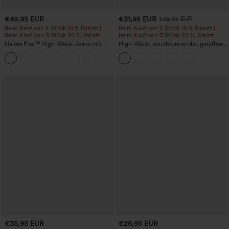
€49,95 EUR
€31,95 EUR
€35,95 EUR
Beim Kauf von 2 Stück 10 % Rabatt |
Beim Kauf von 2 Stück 10 % Rabatt |
Beim Kauf von 3 Stück 20 % Rabatt
Beim Kauf von 3 Stück 20 % Rabatt
Halara Flex™ High-Waist-Jeans mit
High-Waist, bauchformender, geraffter
Bauchkontrolle, weitem Bein und
Midirock mit geschwungenem Saum, 2-
Taschen
in-1 Fleece/PU, lässig
€35,95 EUR
€26,95 EUR