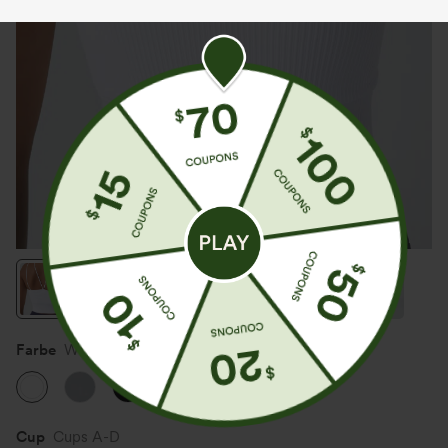
Farbe
Weiß
Cup
Cups A-D