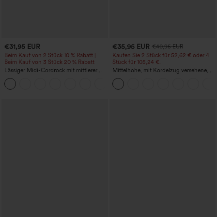
€31,95 EUR
€35,95 EUR
€40,95 EUR
Beim Kauf von 2 Stück 10 % Rabatt |
Kaufen Sie 2 Stück für 52,62 € oder 4
Beim Kauf von 3 Stück 20 % Rabatt
Stück für 105,24 €.
Lässiger Midi-Cordrock mit mittlerer
Mittelhohe, mit Kordelzug versehene,
Bundhöhe und vorderseitiger
schnelltrocknende Golfhose mit schmal
+1
Klapptasche
zulaufendem Schnitt, abgerundetem
Saum und Taschen – UPF 40+