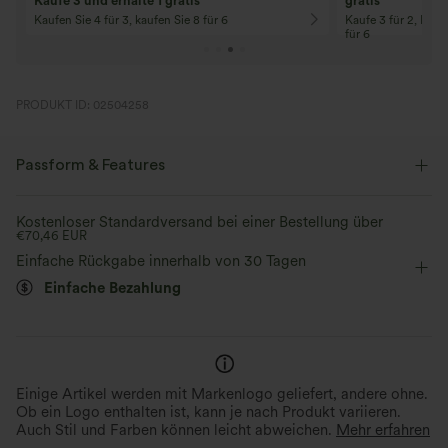
Kaufe 3 und erhalte 1 gratis
gratis
Kaufen Sie 4 für 3, kaufen Sie 8 für 6
Kaufe 3 für 2, Kauf
für 6
PRODUKT ID: 02504258
Passform & Features
Körperbetont
eingenähter BH
Mit Träger am Rücken
Kostenloser Standardversand bei einer Bestellung über
€70,46 EUR
Rundhalsausschnitt
rückenfrei
überziehen
Einfache Rückgabe innerhalb von 30 Tagen
Einfache Bezahlung
Laufen
taillenlang
ärmellos
Vier-Wege-Stretch
Camisole / Cami
Einige Artikel werden mit Markenlogo geliefert, andere ohne.
Ob ein Logo enthalten ist, kann je nach Produkt variieren.
Auch Stil und Farben können leicht abweichen.
Mehr erfahren