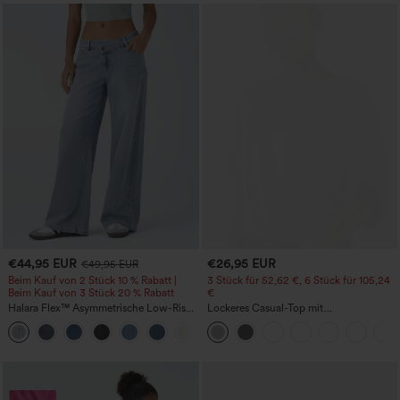
€44,95 EUR
€26,95 EUR
€49,95 EUR
Beim Kauf von 2 Stück 10 % Rabatt |
3 Stück für 52,62 €, 6 Stück für 105,24
Beim Kauf von 3 Stück 20 % Rabatt
€
Halara Flex™ Asymmetrische Low-Rise-
Lockeres Casual-Top mit
Jeans mit Reißverschlusstaschen,
Rundhalsausschnitt und
+5
Baggy-Stil, weitem Bein, gewaschen,
Fledermausärmeln
lässig