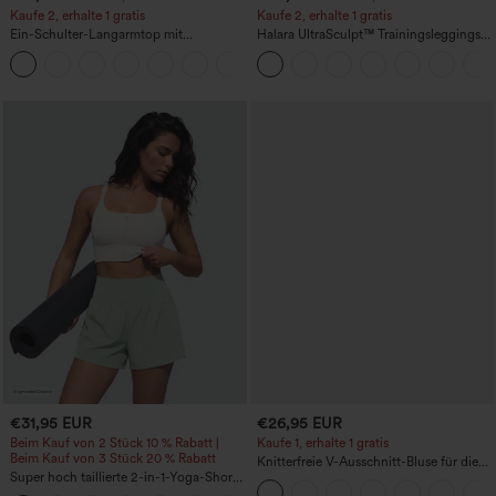
Kaufe 2, erhalte 1 gratis
Kaufe 2, erhalte 1 gratis
Ein-Schulter-Langarmtop mit
Halara UltraSculpt™ Trainingsleggings
Daumenloch, geschwungener Saum
mit hohem Bund – raffende Push-up-
+3
(High-Low), schnell trocknend – Yoga-
Po-Form, Bauchkontrolle, Taschen und
Sporttop mit integriertem BH
formende Passform
€31,95 EUR
€26,95 EUR
Beim Kauf von 2 Stück 10 % Rabatt |
Kaufe 1, erhalte 1 gratis
Beim Kauf von 3 Stück 20 % Rabatt
Knitterfreie V-Ausschnitt-Bluse für die
Super hoch taillierte 2-in-1-Yoga-Shorts
Arbeit, kurzärmelig und oversized
mit Gesäßtasche und Seitentasche-