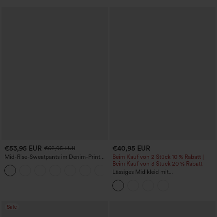
€53,95 EUR
€40,95 EUR
€62,95 EUR
Mid-Rise-Sweatpants im Denim-Print
Beim Kauf von 2 Stück 10 % Rabatt |
aus French Terry, lässig, mit Taschen
Beim Kauf von 3 Stück 20 % Rabatt
Lässiges Midikleid mit
Rundhalsausschnitt, integriertem BH,
ärmellos und Rüschensaum
Sale