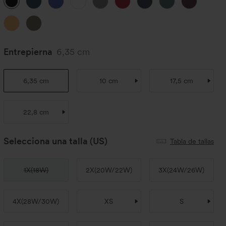
Entrepierna
6,35 cm
6,35 cm
10 cm
17,5 cm
22,8 cm
Selecciona una talla
(US)
Tabla de tallas
1X
(
18W
)
2X
(
20W/22W
)
3X
(
24W/26W
)
4X
(
28W/30W
)
XS
S