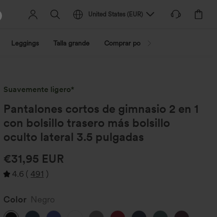
United States
(
EUR
)
Leggings
Talla grande
Comprar por actividad
Compra po
Suavemente ligero*
Pantalones cortos de gimnasio 2 en 1
con bolsillo trasero más bolsillo
oculto lateral 3.5 pulgadas
€31,95 EUR
4.6
(
491
)
Color
Negro