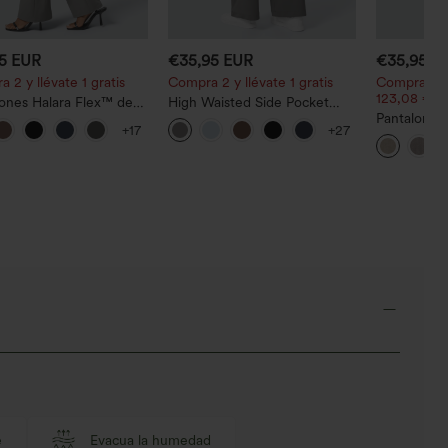
95 EUR
€35,95 EUR
€35,95 E
 2 y llévate 1 gratis
Compra 2 y llévate 1 gratis
Compra 2 p
123,08 €.
ones Halara Flex™ de
High Waisted Side Pocket
 de tiro alto
Straight Leg Work Pants
Pantalones 
+17
+27
amente acampanados
y pierna re
lsillos
lino y bolsil
e
Evacua la humedad