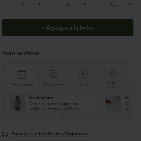
M
L
XL
+ Agregar a la bolsa
Nuestras ofertas
Cupón
Regalos gratis
Envío gratis
Venta
Rega
especial
Vestido libre
Accesori
Consigue un vestido gratis en
Consigue 
pedidos superiores a 222,00 €.
pedidos s
Enviar a United States/Columbus