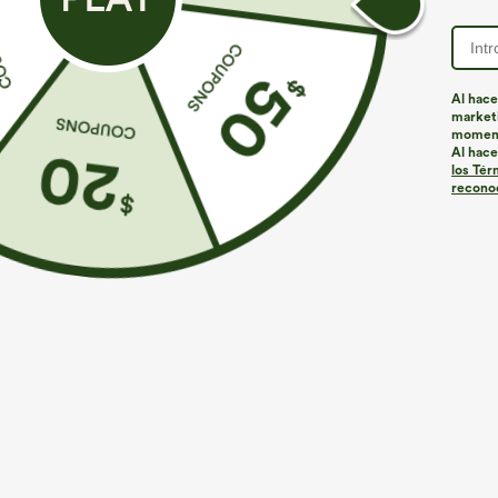
Al hace
marketi
momen
Al hace
los Tér
reconoc