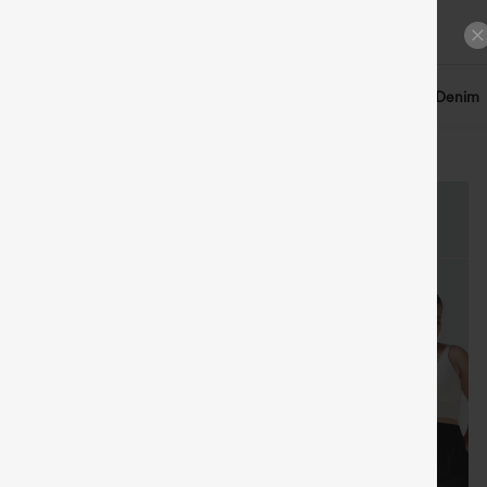
n llegados
Pantalones
Tops
Vestidos
Shorts
Denim