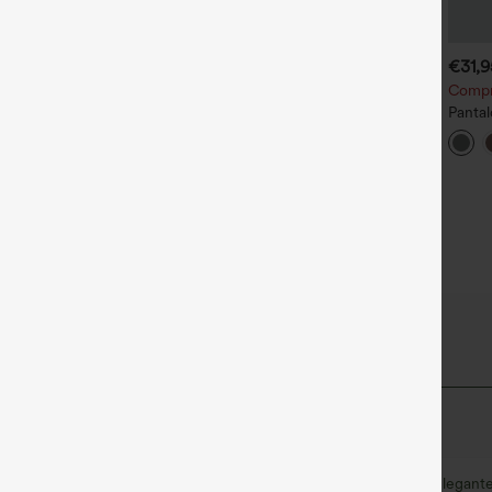
€31,95 EUR
€35,95 EUR
€31,
€35,95 EUR
€40,95 EUR
ompra 2 por 52,62 € o 4
Compra 2 por 61,54 € o 4 por
Compra
or 105,24 €.
123,08 €.
Pantal
antalones de tiro alto con
Mono casual con tirantes
oficina
ordón y bolsillos, pernera
ajustables, fruncidos, pierna
liger
+19
+14
ncha, holgados y de estilo
ancha, tejido jaspeado y
con bo
asual con tacto de lino.
bolsillos - Easy Peezy
lyZero™ Airy
per suave y fresco al tacto.
le
Se siente fresco al tacto.
Suave y elegant