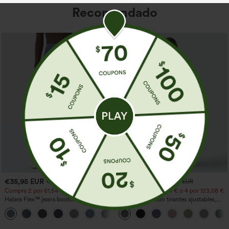
Recomendado
€35,95 EUR
€35,95 EUR
€44,95 EUR
€40,95 EUR
Compra 2 por 61,54 € o 4 por 123,08 €.
Compra 2 por 61,54 € o 4 por 123,08 €.
Halara Flex™ jeans bootcut casual
Mono casual con tirantes ajustables,
lavados, de talle alto y con bolsillos
fruncidos, pierna ancha, tejido jaspeado
+5
y bolsillos - Easy Peezy