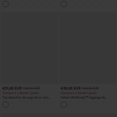
talle alto, moldeadores del cuerpo, que
U y bajo curvado - UPF50+
+10
estilizan la cintura, con bolsillos, de
pierna ancha en micro‑waffle
€31,95 EUR
€35,95 EUR
€35,95 EUR
€40,95 EUR
Compra 2 y llévate 1 gratis
Compra 2 y llévate 1 gratis
Top deportivo de yoga de un solo
Halara UltraSculpt™ leggings de
hombro, manga larga con agujero para
entrenamiento moldeadores de talle alto
+3
el pulgar, dobladillo curvo estilo high-
con fruncido trasero que realza los
low (frente más corto, espalda más
glúteos, control de abdomen y bolsillos
larga), de secado rápido, con sujetador
incorporado