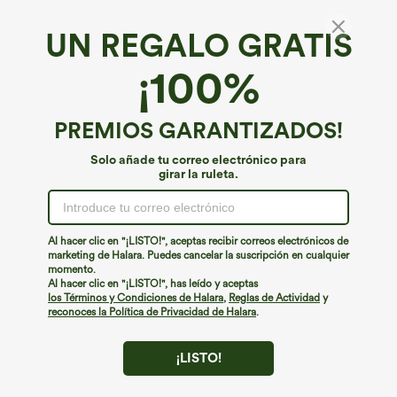
UN REGALO GRATIS
¡100%
PREMIOS GARANTIZADOS!
Solo añade tu correo electrónico para
girar la ruleta.
¡Ups!
No podemos encontrar la página que estás buscando.
Al hacer clic en "¡LISTO!", aceptas recibir correos electrónicos de
marketing de Halara. Puedes cancelar la suscripción en cualquier
momento.
Seguir comprando
Al hacer clic en "¡LISTO!", has leído y aceptas
los Términos y Condiciones de Halara
,
Reglas de Actividad
y
reconoces la Política de Privacidad de Halara
.
¡LISTO!