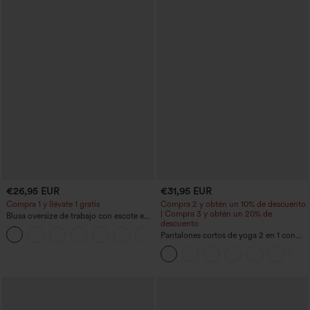
€26,95 EUR
€31,95 EUR
Compra 1 y llévate 1 gratis
Compra 2 y obtén un 10% de descuento
| Compra 3 y obtén un 20% de
Blusa oversize de trabajo con escote en
descuento
V y manga corta, resistente a las arrugas
+1
Pantalones cortos de yoga 2 en 1 con
bolsillo trasero de talle muy alto y
bolsillo lateral oculto de 5&#39;&#39;
de longitud más larga