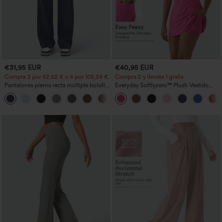
€31,95 EUR
€40,95 EUR
Compra 2 por 52,62 € o 4 por 105,24 €.
Compra 2 y llévate 1 gratis
Pantalones pierna recta múltiple bolsillo
Everyday Softlyzero™ Plush Vestido
botón tiro alto
deportivo sin espalda 2 en 1
+23
acampanado -Wannabe -Easy Peezy