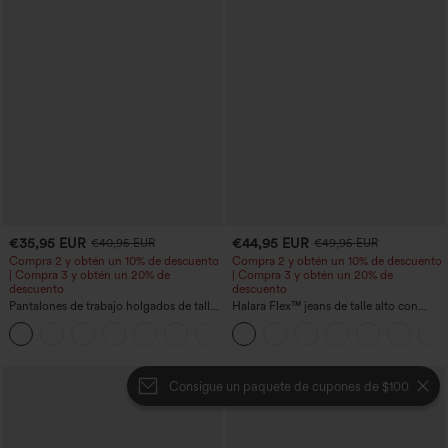
€35,95 EUR
€44,95 EUR
€40,95 EUR
€49,95 EUR
Compra 2 y obtén un 10% de descuento
Compra 2 y obtén un 10% de descuento
| Compra 3 y obtén un 20% de
| Compra 3 y obtén un 20% de
descuento
descuento
Pantalones de trabajo holgados de talle
Halara Flex™ jeans de talle alto con
medio con bolsillos y pernera estilo
bolsillos, dobladillo enrollado, pierna
+3
barril
ancha y efecto lavado, estilo casual
Consigue un paquete de cupones de $100