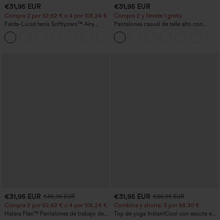
€31,95 EUR
€31,95 EUR
Compra 2 por 52,62 € o 4 por 105,24 €.
Compra 2 y llévate 1 gratis
Falda-Lucid tenis Softlyzero™ Airy
Pantalones casual de talle alto con
cruzado tacto fresco bolsillo lateral 2 en
cordón, pernera ancha, en mezcla de
+25
1 -UPF50+
lino y con bolsillos
€31,95 EUR
€31,95 EUR
€35,95 EUR
€35,95 EUR
Compra 2 por 52,62 € o 4 por 105,24 €.
Combina y ahorra: 3 por 88,30 €
Halara Flex™ Pantalones de trabajo de
Top de yoga InstantCool con escote en