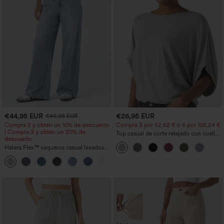
€44,95 EUR
€26,95 EUR
€49,95 EUR
Compra 2 y obtén un 10% de descuento
Compra 3 por 52,62 € o 6 por 105,24 €.
| Compra 3 y obtén un 20% de
Top casual de corte relajado con cuello
descuento
redondo y mangas murciélago.
Halara Flex™ vaqueros casual lavados
asimétricos de tiro bajo con bolsillos
+5
con cremallera, corte baggy y pierna
ancha