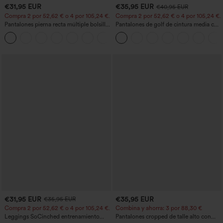
€31,95 EUR
€35,95 EUR
€40,95 EUR
Compra 2 por 52,62 € o 4 por 105,24 €.
Compra 2 por 52,62 € o 4 por 105,24 €.
Pantalones pierna recta múltiple bolsillo
Pantalones de golf de cintura media con
botón tiro alto
cordón, dobladillo curvo, secado rápido,
+23
de corte cónico y con bolsillos - UPF40+
€31,95 EUR
€35,95 EUR
€35,95 EUR
Compra 2 por 52,62 € o 4 por 105,24 €.
Combina y ahorra: 3 por 88,30 €
Leggings SoCinched entrenamiento
Pantalones cropped de talle alto con