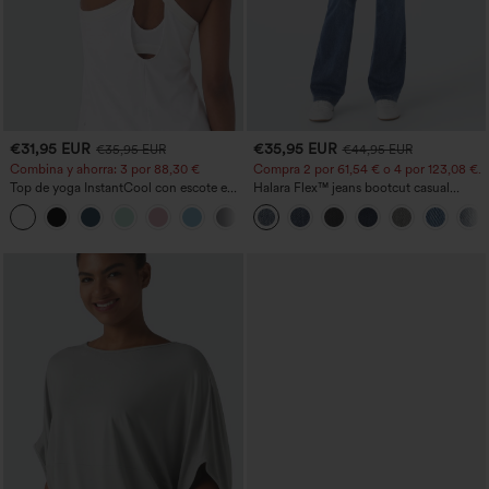
€31,95 EUR
€35,95 EUR
€35,95 EUR
€44,95 EUR
Combina y ahorra: 3 por 88,30 €
Compra 2 por 61,54 € o 4 por 123,08 €.
Top de yoga InstantCool con escote en
Halara Flex™ jeans bootcut casual
U y bajo curvado - UPF50+
lavados, de talle alto y con bolsillos