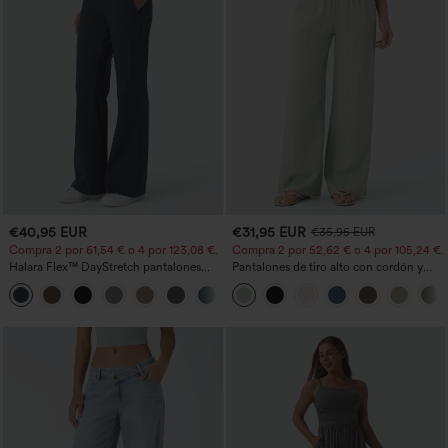
€40,95 EUR
€31,95 EUR
€35,95 EUR
Compra 2 por 61,54 € o 4 por 123,08 €.
Compra 2 por 52,62 € o 4 por 105,24 €.
Halara Flex™ DayStretch pantalones
Pantalones de tiro alto con cordón y
acampanados de trabajo de tiro medio
bolsillos, pernera ancha, holgados y de
+12
con bolsillo lateral con cremallera
estilo casual con tacto de lino.