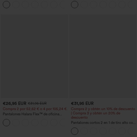
moldeador abdomen bolsillo lateral tiro
bolsillos con cremallera y efecto lino
+16
alto
€26,95 EUR
€31,95 EUR
€31,95 EUR
Compra 2 por 52,62 € o 4 por 105,24 €.
Compra 2 y obtén un 10% de descuento
| Compra 3 y obtén un 20% de
Pantalones Halara Flex™ de oficina
descuento
anchos plisados de tiro alto con bolsillos
+21
en tela tipo gofre
Pantalones cortos 2 en 1 de tiro alto con
bolsillo interior y trasero