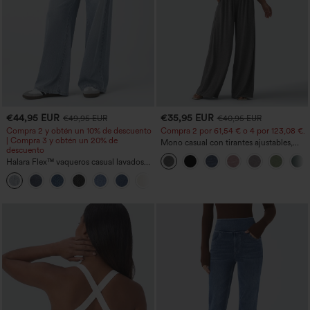
€44,95 EUR
€35,95 EUR
€49,95 EUR
€40,95 EUR
Compra 2 y obtén un 10% de descuento
Compra 2 por 61,54 € o 4 por 123,08 €.
| Compra 3 y obtén un 20% de
Mono casual con tirantes ajustables,
descuento
fruncidos, pierna ancha, tejido jaspeado
Halara Flex™ vaqueros casual lavados
y bolsillos - Easy Peezy
asimétricos de tiro bajo con bolsillos
+5
con cremallera, corte baggy y pierna
ancha