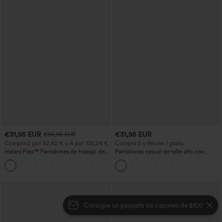
€31,95 EUR
€31,95 EUR
€35,95 EUR
Compra 2 por 52,62 € o 4 por 105,24 €.
Compra 2 y llévate 1 gratis
Halara Flex™ Pantalones de trabajo de
Pantalones casual de talle alto con
talle alto, moldeadores del cuerpo, que
cordón, pernera ancha, en mezcla de
+10
estilizan la cintura, con bolsillos, de
lino y con bolsillos
pierna ancha en micro‑waffle
Consigue un paquete de cupones de $100