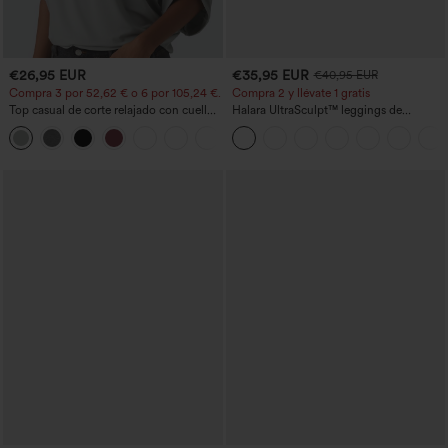
€26,95 EUR
€35,95 EUR
€40,95 EUR
Compra 3 por 52,62 € o 6 por 105,24 €.
Compra 2 y llévate 1 gratis
Top casual de corte relajado con cuello
Halara UltraSculpt™ leggings de
redondo y mangas murciélago.
entrenamiento moldeadores de talle alto
+1
con fruncido trasero que realza los
glúteos, control de abdomen y bolsillos