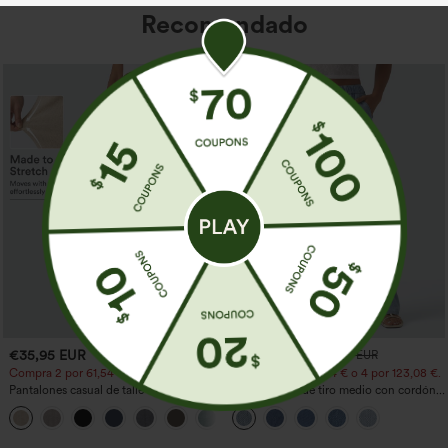
Recomendado
€35,95 EUR
€44,95 EUR
€49,95 EUR
Compra 2 por 61,54 € o 4 por 123,08 €.
Compra 2 por 61,54 € o 4 por 123,08 €.
Pantalones casual de talle alto y pierna
Jeans casual de tiro medio con cordón y
recta con tacto de lino y bolsillos
bolsillos
+5