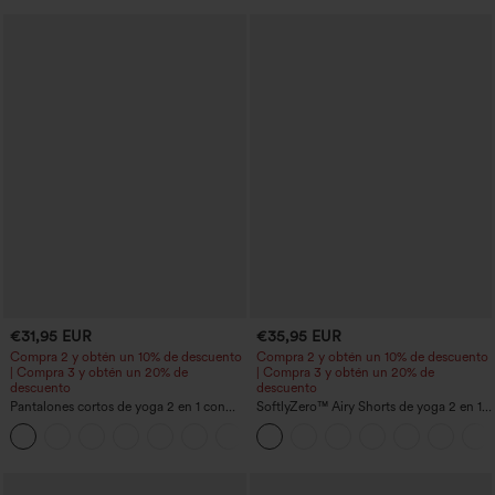
€31,95 EUR
€35,95 EUR
Compra 2 y obtén un 10% de descuento
Compra 2 y obtén un 10% de descuento
| Compra 3 y obtén un 20% de
| Compra 3 y obtén un 20% de
descuento
descuento
Pantalones cortos de yoga 2 en 1 con
SoftlyZero™ Airy Shorts de yoga 2 en 1
bolsillo trasero de talle muy alto y
InstantCool de talle súper alto, 7" con
+20
bolsillo lateral oculto de 5&#39;&#39;
bolsillos
de longitud más larga