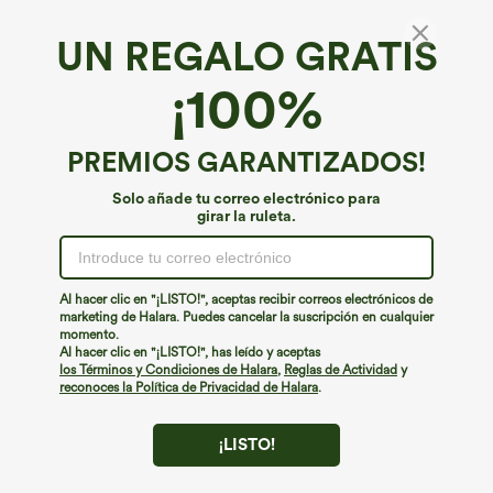
UN REGALO GRATIS
¡100%
PREMIOS GARANTIZADOS!
Solo añade tu correo electrónico para
girar la ruleta.
¡Ups!
No podemos encontrar la página que estás buscando.
Al hacer clic en "¡LISTO!", aceptas recibir correos electrónicos de
marketing de Halara. Puedes cancelar la suscripción en cualquier
momento.
Seguir comprando
Al hacer clic en "¡LISTO!", has leído y aceptas
los Términos y Condiciones de Halara
,
Reglas de Actividad
y
reconoces la Política de Privacidad de Halara
.
¡LISTO!