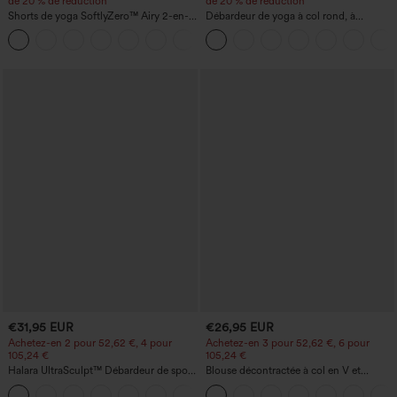
de 20 % de réduction
de 20 % de réduction
Shorts de yoga SoftlyZero™ Airy 2-en-1
Débardeur de yoga à col rond, à
InstantCool, super taille haute, 7" avec
fronces, effet rafraîchissant - UPF50+
+23
poches
€31,95 EUR
€26,95 EUR
Achetez-en 2 pour 52,62 €, 4 pour
Achetez-en 3 pour 52,62 €, 6 pour
105,24 €
105,24 €
Halara UltraSculpt™ Débardeur de sport
Blouse décontractée à col en V et
à col rond et ourlet arrondi
manches courtes bouffantes
+11