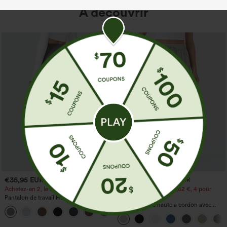
À découvrir
€35,95 EUR
€31,95 EUR
€35,95 EUR
Achetez-en 2, le 3e est offert
Achetez-en 2 pour 52,62 €, 4 pour
105,24 €
Pantalon de travail Halara Flex™
DayStretch à taille haute, avec poches et
Pantalon taille haute à cordon avec
+23
coupe droite
poches, jambe large et coupe ample,
style décontracté, effet lin