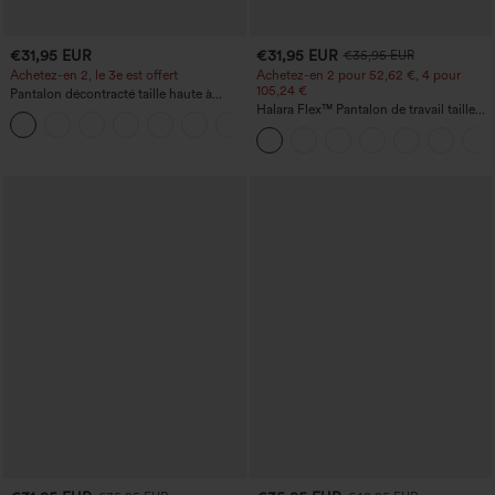
€31,95 EUR
€31,95 EUR
€35,95 EUR
Achetez-en 2, le 3e est offert
Achetez-en 2 pour 52,62 €, 4 pour
105,24 €
Pantalon décontracté taille haute à
cordon, coupe large en mélange de lin,
Halara Flex™ Pantalon de travail taille
+5
avec poches
haute sculptant la silhouette, gainant la
taille, avec poches, jambe large en
micro-gaufre