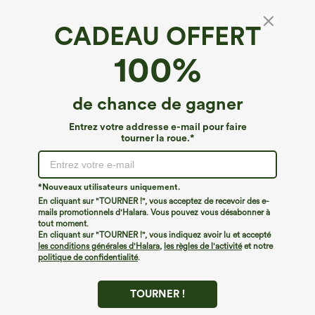
CADEAU OFFERT
100%
de chance de gagner
Entrez votre addresse e-mail pour faire
tourner la roue.*
Oops!
Nous ne semblons pas pouvoir trouver la page que
*Nouveaux utilisateurs uniquement.
vous recherchez.
En cliquant sur "TOURNER !", vous acceptez de recevoir des e-
mails promotionnels d'Halara. Vous pouvez vous désabonner à
tout moment.
Acheter plus
En cliquant sur "TOURNER !", vous indiquez avoir lu et accepté
les conditions générales d'Halara
,
les règles de l'activité
et notre
politique de confidentialité
.
TOURNER !