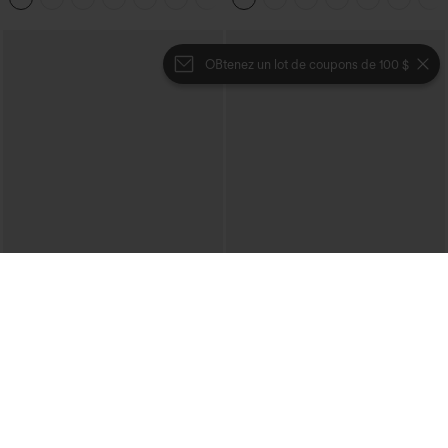
OBtenez un lot de coupons de 100 $
€35,95 EUR
€31,95 EUR
€44,95 EUR
Achetez-en 2 pour 61,54 € ou 4 pour
Achetez-en 2 et bénéficiez de 10 % de
123,08 €.
réduction | Achetez-en 3 et bénéficiez
de 20 % de réduction
Halara Flex™ Jeans bootcut
décontractés taille haute, effet délavé,
SoftlyZero™ Airy — shorts de yoga
+5
avec poches
super taille haute 2-en-1 InstantCool
avec poches