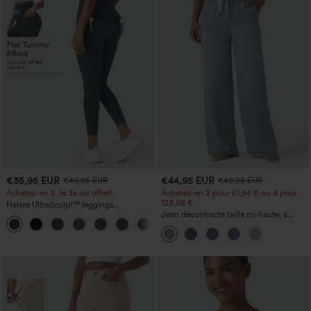
€35,95 EUR
€44,95 EUR
€40,95 EUR
€49,95 EUR
Achetez-en 2, le 3e est offert
Achetez-en 2 pour 61,54 € ou 4 pour
123,08 €.
Halara UltraSculpt™ leggings
d'entraînement taille haute — fronces
Jean décontracté taille mi‑haute, à
+11
liftantes pour le fessier, maintien gainant
cordon de serrage, avec poches
du ventre et poche