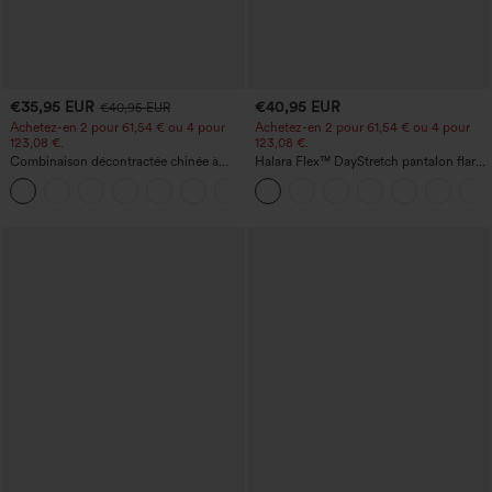
€35,95 EUR
€40,95 EUR
€40,95 EUR
Achetez-en 2 pour 61,54 € ou 4 pour
Achetez-en 2 pour 61,54 € ou 4 pour
123,08 €.
123,08 €.
Combinaison décontractée chinée à
Halara Flex™ DayStretch pantalon flare
bretelles réglables, fronces et jambes
de travail, taille mi-haute, poche latérale
+10
larges, avec poches — facile comme
zippée
tout