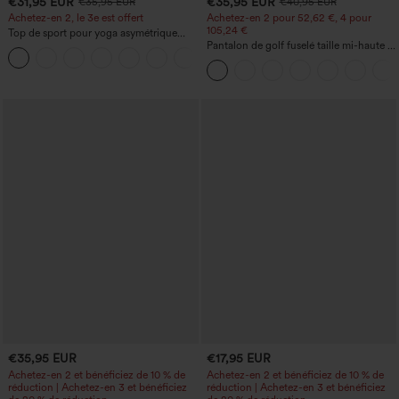
€31,95 EUR
€35,95 EUR
€35,95 EUR
€40,95 EUR
Achetez-en 2, le 3e est offert
Achetez-en 2 pour 52,62 €, 4 pour
105,24 €
Top de sport pour yoga asymétrique
(une épaule) à manches longues avec
Pantalon de golf fuselé taille mi-haute à
+3
ouverture pour le pouce, ourlet arrondi
cordon, ourlet incurvé, séchage rapide,
haut-bas, séchage rapide, soutien-gorge
avec poches — UPF40+
intégré.
€35,95 EUR
€17,95 EUR
Achetez-en 2 et bénéficiez de 10 % de
Achetez-en 2 et bénéficiez de 10 % de
réduction | Achetez-en 3 et bénéficiez
réduction | Achetez-en 3 et bénéficiez