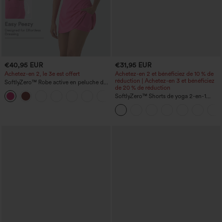
€40,95 EUR
€31,95 EUR
Achetez-en 2, le 3e est offert
Achetez-en 2 et bénéficiez de 10 % de
réduction | Achetez-en 3 et bénéficiez
SoftlyZero™ Robe active en peluche dos
de 20 % de réduction
nu — Édition Hyper Facile
+29
SoftlyZero™ Shorts de yoga 2-en-1
InstantCool, super taille haute, aérés, 5''
avec poches — longueur allongée