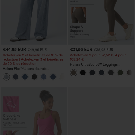
€44,95 EUR
€31,95 EUR
€49,95 EUR
€35,95 EUR
Achetez-en 2 et bénéficiez de 10 % de
Achetez-en 2 pour 52,62 €, 4 pour
réduction | Achetez-en 3 et bénéficiez
105,24 €
de 20 % de réduction
Halara UltraSculpt™ Leggings
Halara Flex™ Jeans délavés
d'entraînement sculptants taille haute,
décontractés, coupe baggy à jambe
effet ventre plat, avec poche
+5
large, taille basse asymétrique, poches
zippées