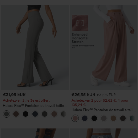
€31,95 EUR
€26,95 EUR
€31,95 EUR
Achetez-en 2, le 3e est offert
Achetez-en 2 pour 52,62 €, 4 pour
105,24 €
Halara Flex™ Pantalon de travail taille
haute avec poche latérale arrière et
Halara Flex™ Pantalon de travail à taille
+13
légère coupe évasée
haute, jambe large, avec poches, en
maille gaufrée