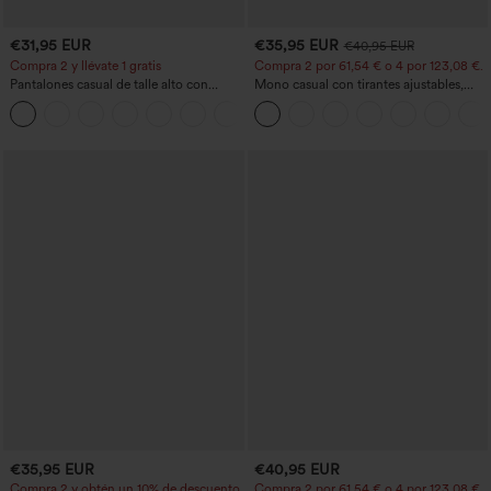
€31,95 EUR
€35,95 EUR
€40,95 EUR
Compra 2 y llévate 1 gratis
Compra 2 por 61,54 € o 4 por 123,08 €.
Pantalones casual de talle alto con
Mono casual con tirantes ajustables,
cordón, pernera ancha, en mezcla de
fruncidos, pierna ancha, tejido jaspeado
+5
lino y con bolsillos
y bolsillos - Easy Peezy
€35,95 EUR
€40,95 EUR
Compra 2 y obtén un 10% de descuento
Compra 2 por 61,54 € o 4 por 123,08 €.