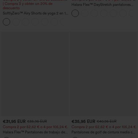
| Compra 3 y obtén un 20% de
Halara Flex™ DayStretch pantalones
descuento
acampanados de trabajo de tiro medio
SoftlyZero™ Airy Shorts de yoga 2 en 1
con bolsillo lateral con cremallera
InstantCool de talle súper alto, 7" con
+23
bolsillos
€31,95 EUR
€35,95 EUR
€35,95 EUR
€40,95 EUR
Compra 2 por 52,62 € o 4 por 105,24 €.
Compra 2 por 52,62 € o 4 por 105,24 €.
Halara Flex™ Pantalones de trabajo de
Pantalones de golf de cintura media con
talle alto, moldeadores del cuerpo, que
cordón, dobladillo curvo, secado rápido,