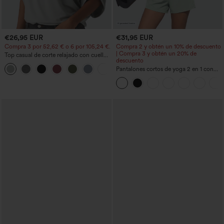
€26,95 EUR
€31,95 EUR
Compra 3 por 52,62 € o 6 por 105,24 €.
Compra 2 y obtén un 10% de descuento
| Compra 3 y obtén un 20% de
Top casual de corte relajado con cuello
descuento
redondo y mangas murciélago.
+1
Pantalones cortos de yoga 2 en 1 con
bolsillo trasero de talle muy alto y
bolsillo lateral oculto de 5&#39;&#39;
de longitud más larga