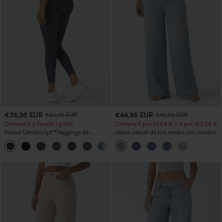
€35,95 EUR
€44,95 EUR
€40,95 EUR
€49,95 EUR
Compra 2 y llévate 1 gratis
Compra 2 por 61,54 € o 4 por 123,08 €.
Halara UltraSculpt™ leggings de
Jeans casual de tiro medio con cordón y
entrenamiento moldeadores de talle alto
bolsillos
+12
con fruncido trasero que realza los
glúteos, control de abdomen y bolsillos