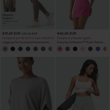
€31,95 EUR
€40,95 EUR
€35,95 EUR
Compra 2 por 52,62 € o 4 por 105,24 €.
Compra 2 y llévate 1 gratis
Leggings SoCinched entrenamiento
Everyday Softlyzero™ Plush Vestido
moldeador abdomen bolsillo lateral tiro
deportivo sin espalda 2 en 1
+16
alto
acampanado -Wannabe -Easy Peezy