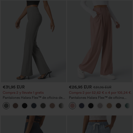
€31,95 EUR
€26,95 EUR
€31,95 EUR
Compra 2 y llévate 1 gratis
Compra 2 por 52,62 € o 4 por 105,24 €.
Pantalones Halara Flex™ de oficina de
Pantalones Halara Flex™ de oficina
tiro alto ligeramente acampanados con
anchos plisados de tiro alto con bolsillos
+13
bolsillos
en tela tipo gofre