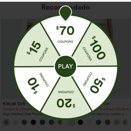
Recomendado
€35,95 EUR
€31,95 EUR
€35,95 EUR
Compra 2 y llévate 1 gratis
Compra 2 por 52,62 € o 4 por 105,24 €.
High Waisted Side Pocket Straight Leg
Pantalones de tiro alto con cordón y
Work Pants
bolsillos, pernera ancha, holgados y de
+23
estilo casual con tacto de lino.