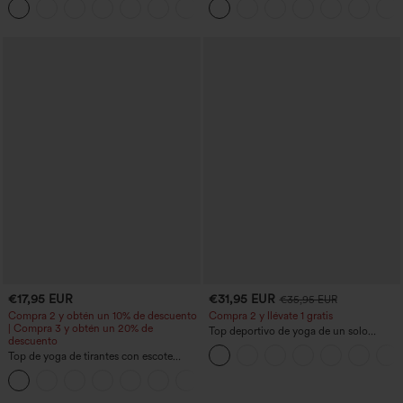
+10
estilizan la cintura, con bolsillos, de
de corte cónico y con bolsillos - UPF40+
pierna ancha en micro‑waffle
€17,95 EUR
€31,95 EUR
€35,95 EUR
Compra 2 y obtén un 10% de descuento
Compra 2 y llévate 1 gratis
| Compra 3 y obtén un 20% de
Top deportivo de yoga de un solo
descuento
hombro, manga larga con agujero para
Top de yoga de tirantes con escote
el pulgar, dobladillo curvo estilo high-
redondo, fruncido y tacto fresco -
low (frente más corto, espalda más
+16
UPF50+
larga), de secado rápido, con sujetador
incorporado