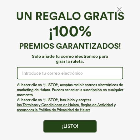
UN REGALO GRATIS
¡100%
PREMIOS GARANTIZADOS!
Solo añade tu correo electrónico para
girar la ruleta.
¡Ups!
No podemos encontrar la página que estás buscando.
Al hacer clic en "¡LISTO!", aceptas recibir correos electrónicos de
marketing de Halara. Puedes cancelar la suscripción en cualquier
momento.
Seguir comprando
Al hacer clic en "¡LISTO!", has leído y aceptas
los Términos y Condiciones de Halara
,
Reglas de Actividad
y
reconoces la Política de Privacidad de Halara
.
¡LISTO!