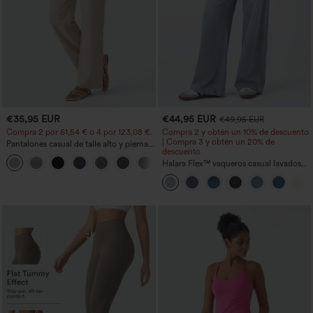
€35,95 EUR
€44,95 EUR
€49,95 EUR
Compra 2 por 61,54 € o 4 por 123,08 €.
Compra 2 y obtén un 10% de descuento
| Compra 3 y obtén un 20% de
Pantalones casual de talle alto y pierna
descuento
recta con tacto de lino y bolsillos
+5
Halara Flex™ vaqueros casual lavados
asimétricos de tiro bajo con bolsillos
con cremallera, corte baggy y pierna
ancha