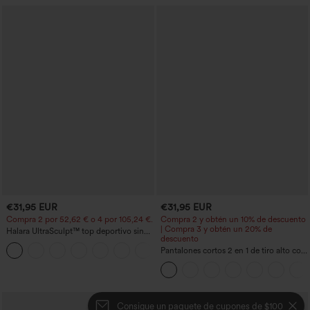
€31,95 EUR
€31,95 EUR
Compra 2 por 52,62 € o 4 por 105,24 €.
Compra 2 y obtén un 10% de descuento
| Compra 3 y obtén un 20% de
Halara UltraSculpt™ top deportivo sin
descuento
mangas con escote redondo y bajo
+11
curvo
Pantalones cortos 2 en 1 de tiro alto con
bolsillo interior y trasero
Consigue un paquete de cupones de $100