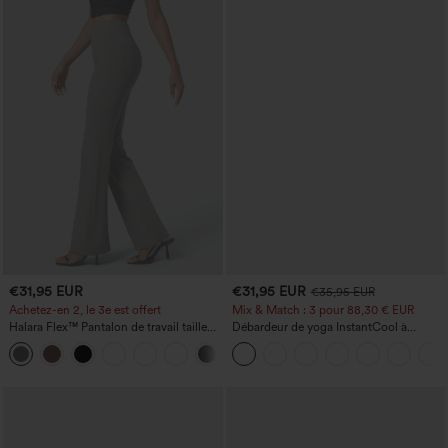
€31,95 EUR
€31,95 EUR
€35,95 EUR
Achetez-en 2, le 3e est offert
Mix & Match : 3 pour 88,30 € EUR
Halara Flex™ Pantalon de travail taille
Débardeur de yoga InstantCool à
haute avec poche latérale arrière et
encolure en U et ourlet arrondi –
+13
légère coupe évasée
UPF50+