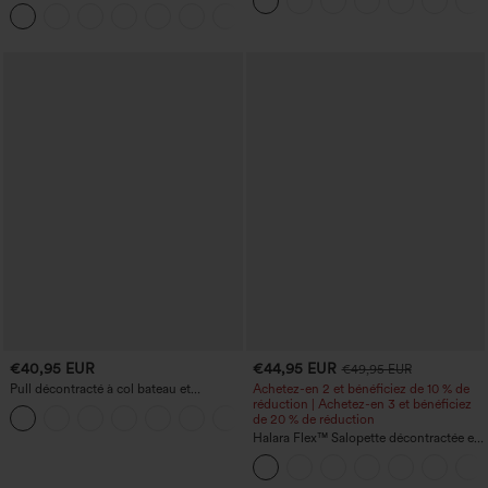
haute sculptant la silhouette, gainant la
avec poches
+10
taille, avec poches, jambe large en
micro-gaufre
€40,95 EUR
€44,95 EUR
€49,95 EUR
Pull décontracté à col bateau et
Achetez-en 2 et bénéficiez de 10 % de
manches chauve-souris
réduction | Achetez-en 3 et bénéficiez
+1
de 20 % de réduction
Halara Flex™ Salopette décontractée en
denim lavé à encolure en V avec poche