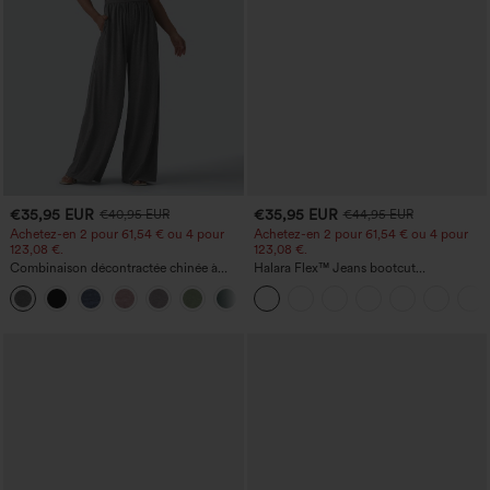
€35,95 EUR
€35,95 EUR
€40,95 EUR
€44,95 EUR
Achetez-en 2 pour 61,54 € ou 4 pour
Achetez-en 2 pour 61,54 € ou 4 pour
123,08 €.
123,08 €.
Combinaison décontractée chinée à
Halara Flex™ Jeans bootcut
bretelles réglables, fronces et jambes
décontractés taille haute, effet délavé,
+10
larges, avec poches — facile comme
avec poches
tout