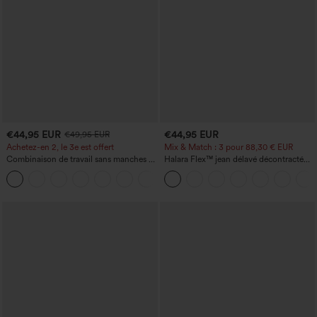
€44,95 EUR
€44,95 EUR
€49,95 EUR
Achetez-en 2, le 3e est offert
Mix & Match : 3 pour 88,30 € EUR
Combinaison de travail sans manches à
Halara Flex™ jean délavé décontracté
encolure bateau, côtés noués, toucher
taille haute à poches, coupe baggy à
+8
frais, rayée, avec poches — Édition Easy
jambe large
Peezy