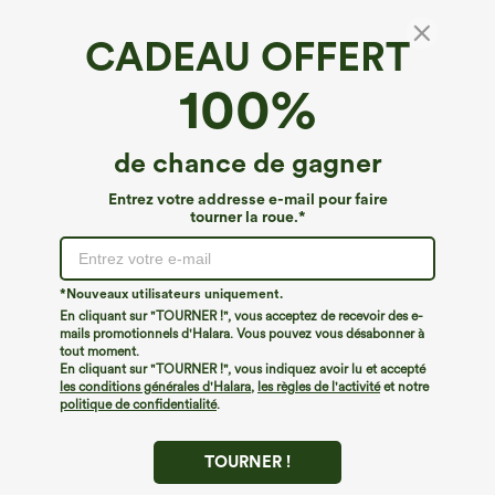
CADEAU OFFERT
Shorts de cyclisme 6'' grande taille, taille
100%
haute, avec poches, style yoga
4.8
(
60
)
de chance de gagner
€26,95 EUR
Entrez votre addresse e-mail pour faire
tourner la roue.*
*Nouveaux utilisateurs uniquement.
En cliquant sur "TOURNER !", vous acceptez de recevoir des e-
mails promotionnels d'Halara. Vous pouvez vous désabonner à
tout moment.
En cliquant sur "TOURNER !", vous indiquez avoir lu et accepté
les conditions générales d'Halara
,
les règles de l'activité
et notre
politique de confidentialité
.
TOURNER !