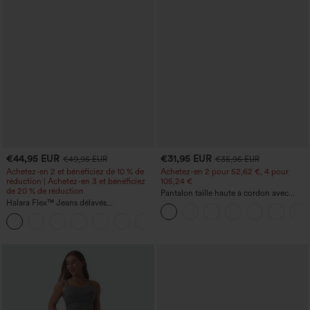
€44,95 EUR
€31,95 EUR
€49,95 EUR
€35,95 EUR
Achetez-en 2 et bénéficiez de 10 % de
Achetez-en 2 pour 52,62 €, 4 pour
réduction | Achetez-en 3 et bénéficiez
105,24 €
de 20 % de réduction
Pantalon taille haute à cordon avec
Halara Flex™ Jeans délavés
poches, jambe large et coupe ample,
décontractés, coupe baggy à jambe
style décontracté, effet lin
+5
large, taille basse asymétrique, poches
zippées