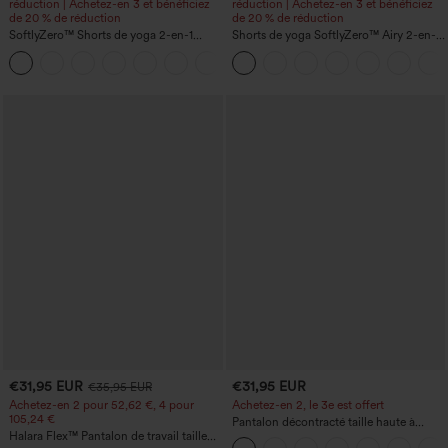
réduction | Achetez-en 3 et bénéficiez
réduction | Achetez-en 3 et bénéficiez
de 20 % de réduction
de 20 % de réduction
SoftlyZero™ Shorts de yoga 2-en-1
Shorts de yoga SoftlyZero™ Airy 2-en-1
InstantCool, super taille haute, aérés, 5''
InstantCool, super taille haute, 7" avec
+20
avec poches — longueur allongée
poches
€31,95 EUR
€31,95 EUR
€35,95 EUR
Achetez-en 2 pour 52,62 €, 4 pour
Achetez-en 2, le 3e est offert
105,24 €
Pantalon décontracté taille haute à
Halara Flex™ Pantalon de travail taille
cordon, coupe large en mélange de lin,