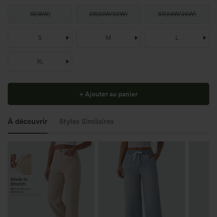
1X
(
18W
)
2X
(
20W/22W
)
3X
(
24W/26W
)
S
M
L
XL
+ Ajouter au panier
À découvrir
Styles Similaires