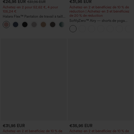
€26,95 EUR
€31,95 EUR
€31,95 EUR
Achetez-en 2 pour 52,62 €, 4 pour
Achetez-en 2 et bénéficiez de 10 % de
105,24 €
réduction | Achetez-en 3 et bénéficiez
de 20 % de réduction
Halara Flex™ Pantalon de travail à taille
haute, jambe large, avec poches, en
SoftlyZero™ Airy — shorts de yoga
+21
maille gaufrée
super taille haute 2-en-1 InstantCool
avec poches
€31,95 EUR
€35,95 EUR
Achetez-en 2 et bénéficiez de 10 % de
Achetez-en 2 et bénéficiez de 10 % de