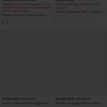
Achetez-en 2 et bénéficiez de 10 % de
Achetez-en 3 pour 52,62 €, 6 pour
réduction | Achetez-en 3 et bénéficiez
105,24 €
de 20 % de réduction
OneForm Seamless Flow — leggings de
Pantalon de travail ample taille mi-
yoga sans coutures, taille mi-haute, effet
haute, coupe « barrel » (jambe en forme
gainant pour le ventre et liftant pour les
+3
de tonneau) avec poches
fesses
Promo
€17,95 EUR
€53,95 EUR
€31,95 EUR
€62,95 EUR
OneForm Seamless Flow legging de
Pantalon de jogging décontracté en
yoga taille haute, gainant pour le ventre
French terry à imprimé denim, taille mi-