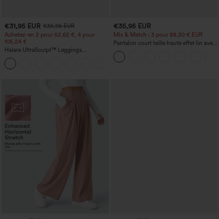
€31,95 EUR
€35,95 EUR
€35,95 EUR
Achetez-en 2 pour 52,62 €, 4 pour
Mix & Match : 3 pour 88,30 € EUR
105,24 €
Pantalon court taille haute effet lin avec
Halara UltraSculpt™ Leggings
poche zippée
d'entraînement sculptants taille haute,
+16
effet ventre plat, avec poche