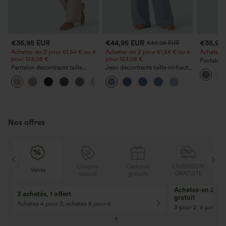
€35,95 EUR
€44,95 EUR
€35,95
€49,95 EUR
Achetez-en 2 pour 61,54 € ou 4
Achetez-en 2 pour 61,54 € ou 4
Achetez-en
pour 123,08 €.
pour 123,08 €.
Pantalon 
Pantalon décontracté taille
Jean décontracté taille mi‑haute,
DayStretch
haute à jambe droite, effet lin,
à cordon de serrage, avec
poches et
+5
avec poches
poches
Nos offres
N
Coupon
Cadeaux
LIVRAISON
Vente
E
spécial
gratuits
GRATUITE
Achetez-en 2, ob
3 achetés, 1 offert
gratuit
Achetez 4 pour 3, achetez 8 pour 6
3 pour 2, 6 pour 4,