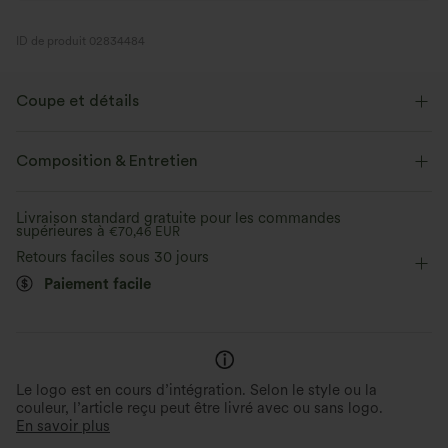
ID de produit 02834484
Coupe et détails
Taille plate
Poches latérales
Enfilable
Composition & Entretien
Yoga et Pilates
15 cm
Taille haute
Ajusté
Livraison standard gratuite pour les commandes
supérieures à
Élasticité moyenne
€70,46 EUR
Élasticité quatre directions
Retours faciles sous 30 jours
Paiement facile
Le logo est en cours d’intégration. Selon le style ou la
couleur, l’article reçu peut être livré avec ou sans logo.
En savoir plus