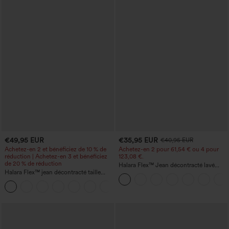
€49,95 EUR
€35,95 EUR
€40,95 EUR
Achetez-en 2 et bénéficiez de 10 % de
Achetez-en 2 pour 61,54 € ou 4 pour
réduction | Achetez-en 3 et bénéficiez
123,08 €.
de 20 % de réduction
Halara Flex™ Jean décontracté lavé
Halara Flex™ jean décontracté taille
taille haute à poche croisée
haute à effet gainant, coupe large, avec
poches