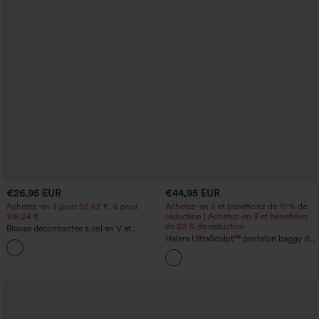
€26,95 EUR
€44,95 EUR
Achetez-en 3 pour 52,62 €, 6 pour
Achetez-en 2 et bénéficiez de 10 % de
105,24 €
réduction | Achetez-en 3 et bénéficiez
de 20 % de réduction
Blouse décontractée à col en V et
manches courtes bouffantes
Halara UltraSculpt™ pantalon baggy de
yoga taille haute à effet gainant pour le
ventre, à rayures color block, avec
poches