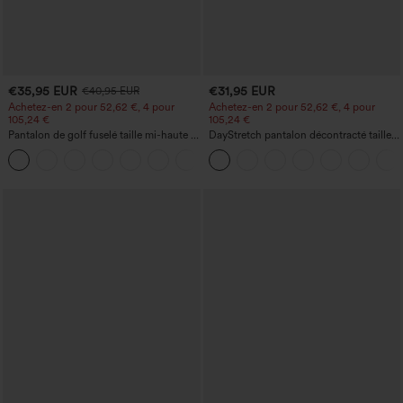
€35,95 EUR
€31,95 EUR
€40,95 EUR
Achetez-en 2 pour 52,62 €, 4 pour
Achetez-en 2 pour 52,62 €, 4 pour
105,24 €
105,24 €
Pantalon de golf fuselé taille mi-haute à
DayStretch pantalon décontracté taille
cordon, ourlet incurvé, séchage rapide,
haute avec poches et coupe droite
+2
avec poches — UPF40+