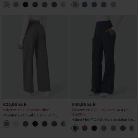
jambe droite, effet lin, avec poches
cordon de serrage, avec poches
+5
€35,95 EUR
€40,95 EUR
Achetez-en 2, le 3e est offert
Achetez-en 2 pour 61,54 € ou 4 pour
123,08 €.
Pantalon de travail Halara Flex™
DayStretch à taille haute, avec poches et
Halara Flex™ DayStretch pantalon flare
+23
coupe droite
de travail, taille mi-haute, poche latérale
zippée