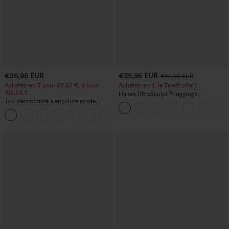
€26,95 EUR
€35,95 EUR
€40,95 EUR
Achetez-en 3 pour 52,62 €, 6 pour
Achetez-en 2, le 3e est offert
105,24 €
Halara UltraSculpt™ leggings
Top décontracté à encolure ronde,
d'entraînement taille haute — fronces
manches chauve-souris et coupe ample
liftantes pour le fessier, maintien gainant
+1
du ventre et poche