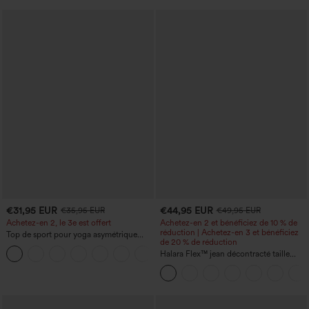
€31,95 EUR
€44,95 EUR
€35,95 EUR
€49,95 EUR
Achetez-en 2, le 3e est offert
Achetez-en 2 et bénéficiez de 10 % de
réduction | Achetez-en 3 et bénéficiez
Top de sport pour yoga asymétrique
de 20 % de réduction
(une épaule) à manches longues avec
+3
ouverture pour le pouce, ourlet arrondi
Halara Flex™ jean décontracté taille
haut-bas, séchage rapide, soutien-gorge
haute, large, avec poches, ourlet
intégré.
retroussé et effet délavé