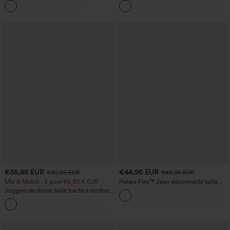
et effet rehausseur de fesses
haute, style jean, avec poches
€35,95 EUR
€44,95 EUR
€40,95 EUR
€49,95 EUR
Mix & Match : 3 pour 88,30 € EUR
Halara Flex™ Jean décontracté taille
haute, jambe droite, délavé, avec poches
Joggers de danse taille haute à cordon,
effet froncé, coupe fuselée, à séchage
rapide et toucher frais, avec poches —
UPF40+