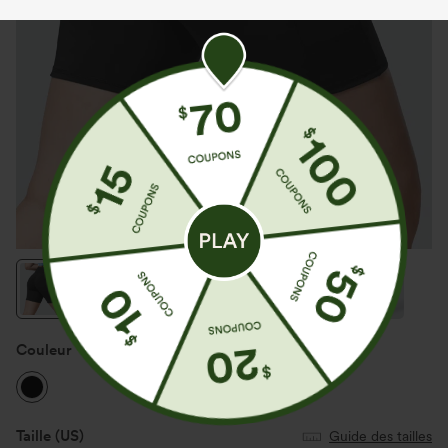
Couleur
Noir
Taille
(US)
Guide des tailles