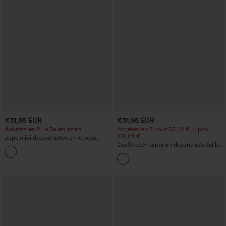
€31,95 EUR
€31,95 EUR
Achetez-en 2, le 3e est offert
Achetez-en 2 pour 52,62 €, 4 pour
105,24 €
Jupe midi décontractée en velours
côtelé, taille mi-haute, poches avant
DayStretch pantalon décontracté taille
+1
latérales à rabat
haute à jambe en forme de tonneau
avec poches