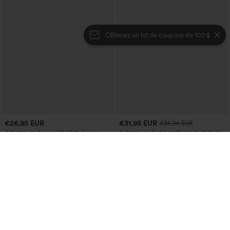
OBtenez un lot de coupons de 100 $
€26,95 EUR
€31,95 EUR
€35,95 EUR
Achetez-en 3 pour 52,62 €, 6 pour
Achetez-en 2 et bénéficiez de 10 % de
105,24 €
réduction | Achetez-en 3 et bénéficiez
de 20 % de réduction
Pantacourt jogger de yoga chiné, taille
haute, à fronces, avec poches.
Jupe midi décontractée 2-en-1, taille
+4
haute à effet gainant, froncée avec
ourlet arrondi, en polaire et PU