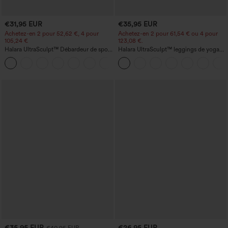
€31,95 EUR
€35,95 EUR
Achetez-en 2 pour 52,62 €, 4 pour
Achetez-en 2 pour 61,54 € ou 4 pour
105,24 €
123,08 €.
Halara UltraSculpt™ Débardeur de sport
Halara UltraSculpt™ leggings de yoga
à col rond et ourlet arrondi
taille haute, gainants avec contrôle du
+11
ventre, coupe bootcut, à poches
€35,95 EUR
€26,95 EUR
€40,95 EUR