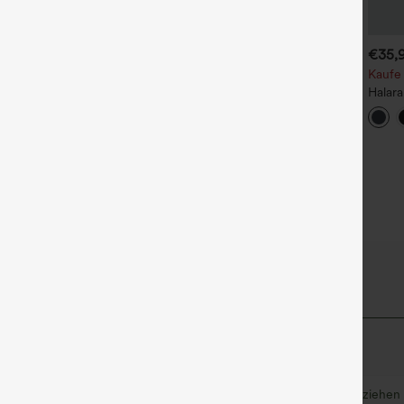
€31,95 EUR
€26,95 EUR
€35,
€31,95 EUR
aufe 2, erhalte 1 gratis
Kaufen Sie 2 Stück für 52,62
Kaufe 
€ oder 4 Stück für 105,24 €.
alara Flex™ Dehnbare
Halara
toffhose mit hohem Bund
Halara Flex™ Dehnbare
Traini
+17
nd Seitentasche hinten
Stoffhose mit hohem Bund,
Bund 
+25
Waffelmuster, Seitentaschen
Form, 
und weitem Bein
Tasch
Passf
asymmetrisch
Raffung
Schnürung
überziehen