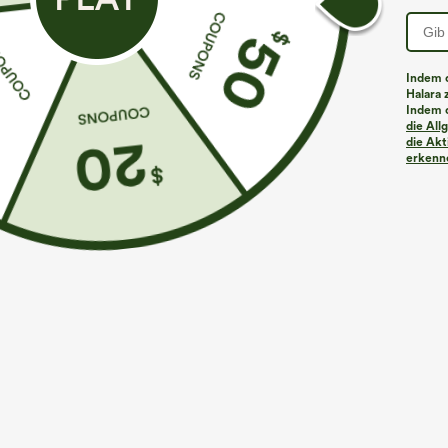
Indem d
Halara 
Indem d
die Al
die Akt
erkenne