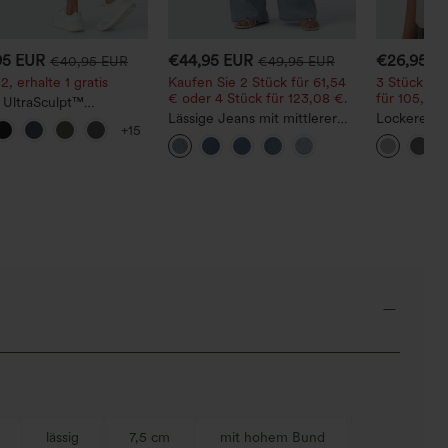
95 EUR
€44,95 EUR
€26,95 E
€40,95 EUR
€49,95 EUR
2, erhalte 1 gratis
Kaufen Sie 2 Stück für 61,54
3 Stück für
€ oder 4 Stück für 123,08 €.
für 105,24 
 UltraSculpt™
ngsleggings mit hohem
Lässige Jeans mit mittlerer
Lockeres C
+15
– raffende Push-up-Po-
Bundhöhe, Kordelzug und
Rundhalsau
Bauchkontrolle,
Taschen
Fledermau
en und formende
orm
lässig
7,5 cm
mit hohem Bund