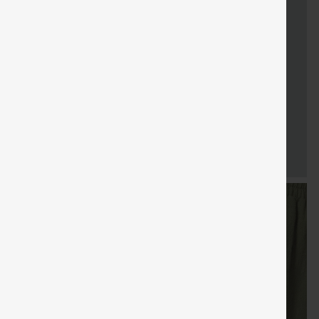
KOSTENLOSER
KOSTENLO
Verkauf
Sondergutschein
Gratisgeschenke
VERSAND
VERSAN