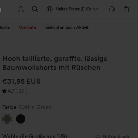
United States
(
EUR
)
horts
Verkäufe
Einkaufen nach Aktivität
Nach Trend shopp
Hoch taillierte, geraffte, lässige
Baumwollshorts mit Rüschen
€31,95 EUR
4.7
(
37
)
Farbe
Catkin Green
Wähle die Größe aus
(US)
Größentabelle