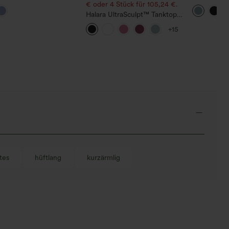
oga-Tanktop mit
€ oder 4 Stück für 105,24 €.
mit Kordelz
hwungenem Saum
kontrastie
Halara UltraSculpt™ Tanktop
weitem, fl
mit Rundhalsausschnitt und
5''
+15
geschwungenem Saum
tes
hüftlang
kurzärmlig