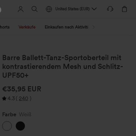
United States
(
EUR
)
horts
Verkäufe
Einkaufen nach Aktivität
Nach Trend shopp
Barre Ballett-Tanz-Sportoberteil mit
kontrastierendem Mesh und Schlitz-
UPF50+
€35,95 EUR
4.3
(
240
)
Farbe
Weiß