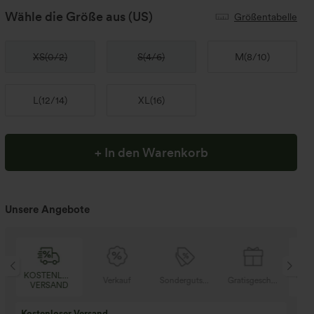
Wähle die Größe aus
(US)
Größentabelle
XS
(
0/2
)
S
(
4/6
)
M
(
8/10
)
L
(
12/14
)
XL
(
16
)
+ In den Warenkorb
Unsere Angebote
KOSTENLOSER
KOS
tisgeschenke
Verkauf
Sondergutschein
Gratisgeschenke
VERSAND
VE
Kostenloser Versand