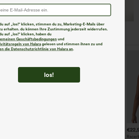
u auf „los!“ klicken, stimmen du zu, Marketing-E-Mails über
zu erhalten. du können Ihre Zustimmung jederzeit widerrufen.
u auf „los!“ klicken, haben du
lgemeinen Geschäftsbedingungen
und
ivitätsregeln von Halara
gelesen und stimmen ihnen zu und
n die Datenschutzrichtlinie von Halara an
.
los!
€26,95 EUR
€31,95 EUR
€22,
alara UltraSculpt™ Yoga-
Plissiertes,
Racer