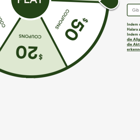
Indem d
Halara 
Indem d
Mehr zum Verlieben
die Al
die Akt
erkenne
€31,95 EUR
€17,95 EUR
€35,95 EUR
Mix & Match: 3 für 88,30 €
Kaufe 2, erhalte 1 gratis
H