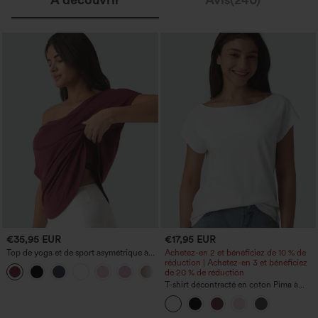
€35,95 EUR
€17,95 EUR
Top de yoga et de sport asymétrique à
Achetez-en 2 et bénéficiez de 10 % de
une épaule, manches courtes, ourlet
réduction | Achetez-en 3 et bénéficiez
arrondi hi‑lo (plus court devant, plus
de 20 % de réduction
long derrière), à séchage rapide, avec
T-shirt décontracté en coton Pima à
soutien‑gorge intégré
encolure bateau et manches courtes