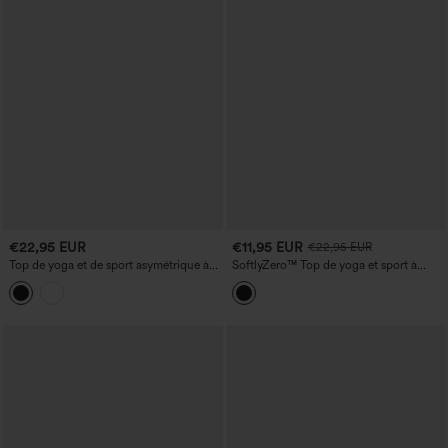
€22,95 EUR
€11,95 EUR
€22,95 EUR
Top de yoga et de sport asymétrique à
SoftlyZero™ Top de yoga et sport à
une épaule, manches courtes, ourlet
manches longues, col rond aéré,
arrondi (devant court, dos plus long),
ouvertures pour les pouces et
tissu à séchage rapide
empiècements en mesh contrastant