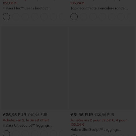
123,08 €.
105,24 €
Halara Flex™ Jeans bootcut
Top décontracté à encolure ronde,
décontractés taille haute, effet délavé,
manches chauve-souris et coupe ample
+5
avec poches
€35,95 EUR
€31,95 EUR
€40,95 EUR
€35,95 EUR
Achetez-en 2, le 3e est offert
Achetez-en 2 pour 52,62 €, 4 pour
105,24 €
Halara UltraSculpt™ leggings
d'entraînement taille haute — fronces
Halara UltraSculpt™ Leggings
+11
liftantes pour le fessier, maintien gainant
d'entraînement sculptants taille haute,