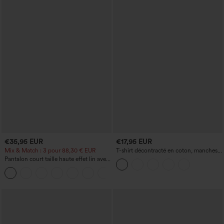
€35,95 EUR
€17,95 EUR
Mix & Match : 3 pour 88,30 € EUR
T-shirt décontracté en coton, manches
courtes et encolure dégagée
Pantalon court taille haute effet lin avec
poche zippée
+7