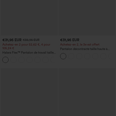
€31,95 EUR
€31,95 EUR
€35,95 EUR
Achetez-en 2 pour 52,62 €, 4 pour
Achetez-en 2, le 3e est offert
105,24 €
Pantalon décontracté taille haute à
Halara Flex™ Pantalon de travail taille
cordon, coupe large en mélange de lin,
haute sculptant la silhouette, gainant la
avec poches
+10
taille, avec poches, jambe large en
micro-gaufre