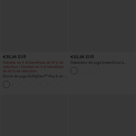
€35,95 EUR
€22,95 EUR
Achetez-en 2 et bénéficiez de 10 % de
Débardeur de yoga InstantCool à
réduction | Achetez-en 3 et bénéficiez
encolure ronde - UPF50+
de 20 % de réduction
Shorts de yoga SoftlyZero™ Airy 2-en-1
InstantCool, super taille haute, 7" avec
+23
poches