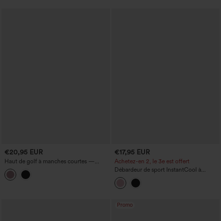
€20,95 EUR
€17,95 EUR
Haut de golf à manches courtes —
Achetez-en 2, le 3e est offert
toucher frais, séchage rapide — UPF50+
Débardeur de sport InstantCool à
encolure ronde et ourlet arrondi -
UPF50+
Promo