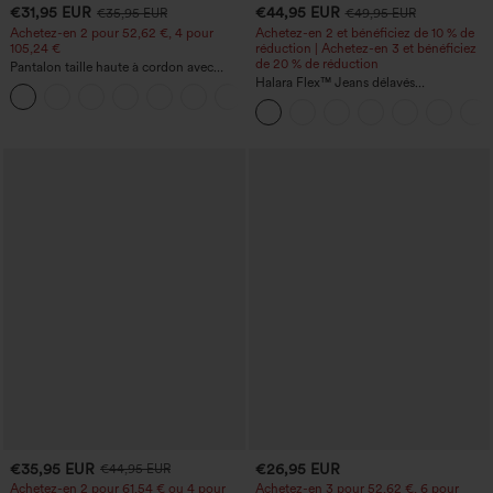
€31,95 EUR
€44,95 EUR
€35,95 EUR
€49,95 EUR
Achetez-en 2 pour 52,62 €, 4 pour
Achetez-en 2 et bénéficiez de 10 % de
105,24 €
réduction | Achetez-en 3 et bénéficiez
de 20 % de réduction
Pantalon taille haute à cordon avec
poches, jambe large et coupe ample,
Halara Flex™ Jeans délavés
+15
style décontracté, effet lin
décontractés, coupe baggy à jambe
large, taille basse asymétrique, poches
zippées
€35,95 EUR
€26,95 EUR
€44,95 EUR
Achetez-en 2 pour 61,54 € ou 4 pour
Achetez-en 3 pour 52,62 €, 6 pour