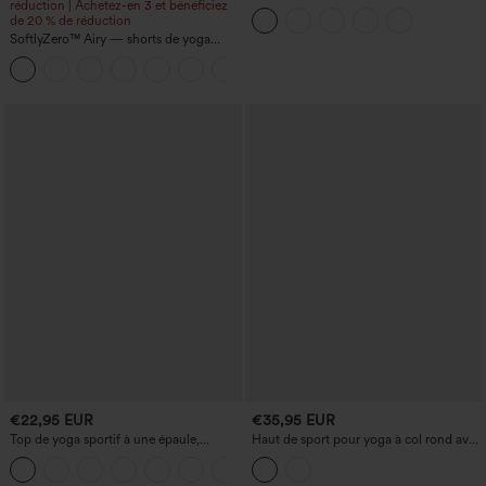
réduction | Achetez-en 3 et bénéficiez
croisé en tissu pelucheux
de 20 % de réduction
SoftlyZero™ Airy — shorts de yoga
super taille haute 2-en-1 InstantCool
+25
avec poches
€22,95 EUR
€35,95 EUR
Top de yoga sportif à une épaule,
Haut de sport pour yoga à col rond avec
manches courtes, ourlet arrondi haut-
soutien-gorge intégré, manches courtes,
bas, séchage rapide
InstantCool, séchage rapide, UPF50+