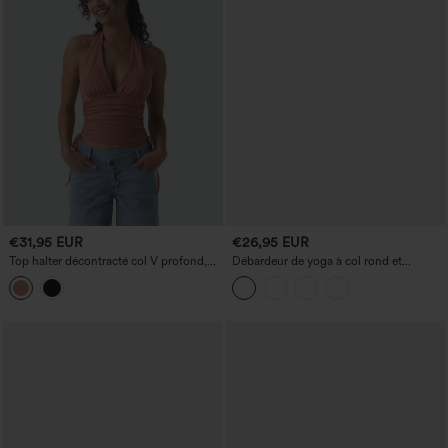
€31,95 EUR
€26,95 EUR
Top halter décontracté col V profond,
Débardeur de yoga à col rond et
dos nu, froncé avec cordon
bretelles croisées, effet rafraîchissant -
UPF50+