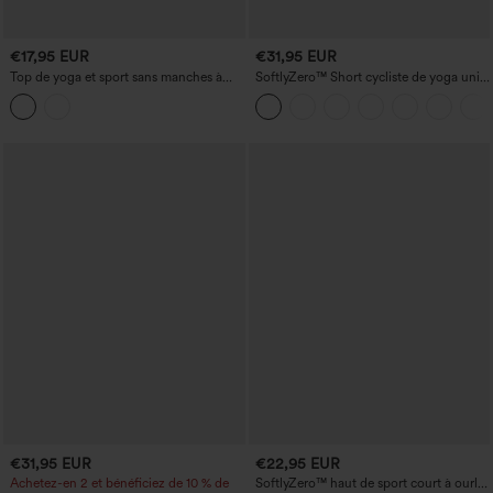
€17,95 EUR
€31,95 EUR
Top de yoga et sport sans manches à
SoftlyZero™ Short cycliste de yoga uni
dos croisé (racerback) — toucher frais,
taille haute à pan croisé 3'' - UPF50+
séchage rapide, protection UPF50+
€31,95 EUR
€22,95 EUR
Achetez-en 2 et bénéficiez de 10 % de
SoftlyZero™ haut de sport court à ourlet