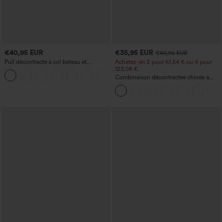
€40,95 EUR
€35,95 EUR
€40,95 EUR
Pull décontracté à col bateau et
Achetez-en 2 pour 61,54 € ou 4 pour
manches chauve-souris
123,08 €.
+1
Combinaison décontractée chinée à
bretelles réglables, fronces et jambes
larges, avec poches — facile comme
tout