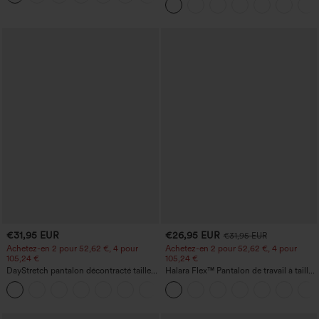
du ventre et poche
effet ventre plat, avec poche
€31,95 EUR
€26,95 EUR
€31,95 EUR
Achetez-en 2 pour 52,62 €, 4 pour
Achetez-en 2 pour 52,62 €, 4 pour
105,24 €
105,24 €
DayStretch pantalon décontracté taille
Halara Flex™ Pantalon de travail à taille
haute avec poches et coupe droite
haute, jambe large, avec poches, en
+23
maille gaufrée