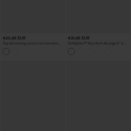
€20,95 EUR
€31,95 EUR
Top de running court à col montant,
SoftlyZero™ Airy short de yoga 3'' à
manches courtes et œillets — brassière
taille haute, froncé, InstantCool, avec
de sport non incluse.
poches