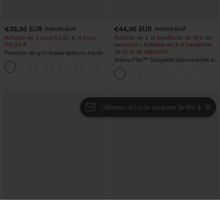
€35,95 EUR
€44,95 EUR
€40,95 EUR
€49,95 EUR
Achetez-en 2 pour 52,62 €, 4 pour
Achetez-en 2 et bénéficiez de 10 % de
105,24 €
réduction | Achetez-en 3 et bénéficiez
de 20 % de réduction
Pantalon de golf fuselé taille mi-haute à
cordon, ourlet incurvé, séchage rapide,
Halara Flex™ Salopette décontractée en
+2
avec poches — UPF40+
denim lavé à encolure en V avec poche
OBtenez un lot de coupons de 100 $