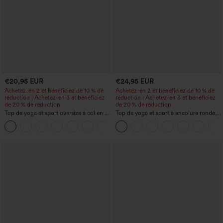
€20,95 EUR
€24,95 EUR
Achetez-en 2 et bénéficiez de 10 % de
Achetez-en 2 et bénéficiez de 10 % de
réduction | Achetez-en 3 et bénéficiez
réduction | Achetez-en 3 et bénéficiez
de 20 % de réduction
de 20 % de réduction
Top de yoga et sport oversize à col en V,
Top de yoga et sport à encolure ronde,
manches courtes, technologie
manches courtes, à fronces, effet
+3
InstantCool, séchage rapide
rafraîchissant au toucher - UPF50+