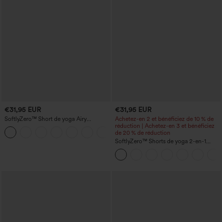
€31,95 EUR
€31,95 EUR
SoftlyZero™ Short de yoga Airy
Achetez-en 2 et bénéficiez de 10 % de
Crossover, taille haute, 2-en-1,
réduction | Achetez-en 3 et bénéficiez
+11
InstantCool, 3'' avec poches
de 20 % de réduction
SoftlyZero™ Shorts de yoga 2-en-1
InstantCool, super taille haute, aérés, 5''
avec poches — longueur allongée