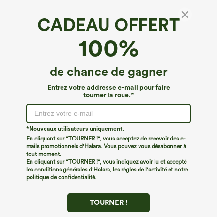
CADEAU OFFERT
Top de yoga et sport à manches courtes,
100%
ourlet en maille contrastée, InstantCool -
UPF50+
4.3
(
240
)
de chance de gagner
€35,95 EUR
Entrez votre addresse e-mail pour faire
tourner la roue.*
*Nouveaux utilisateurs uniquement.
En cliquant sur "TOURNER !", vous acceptez de recevoir des e-
mails promotionnels d'Halara. Vous pouvez vous désabonner à
tout moment.
En cliquant sur "TOURNER !", vous indiquez avoir lu et accepté
les conditions générales d'Halara
,
les règles de l'activité
et notre
politique de confidentialité
.
TOURNER !