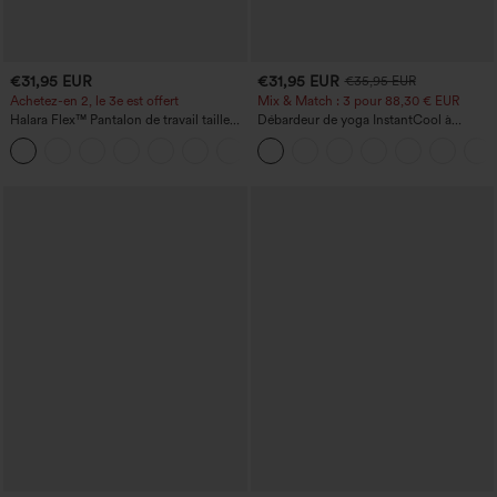
€31,95 EUR
€31,95 EUR
€35,95 EUR
Achetez-en 2, le 3e est offert
Mix & Match : 3 pour 88,30 € EUR
Halara Flex™ Pantalon de travail taille
Débardeur de yoga InstantCool à
haute avec poche latérale arrière et
encolure en U et ourlet arrondi –
+13
légère coupe évasée
UPF50+