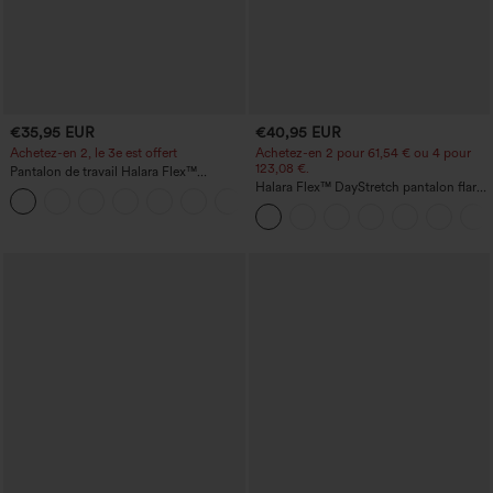
€35,95 EUR
€40,95 EUR
Achetez-en 2, le 3e est offert
Achetez-en 2 pour 61,54 € ou 4 pour
123,08 €.
Pantalon de travail Halara Flex™
DayStretch à taille haute, avec poches et
Halara Flex™ DayStretch pantalon flare
+23
coupe droite
de travail, taille mi-haute, poche latérale
zippée