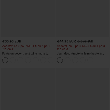
€35,95 EUR
€44,95 EUR
€49,95 EUR
Achetez-en 2 pour 61,54 € ou 4 pour
Achetez-en 2 pour 61,54 € ou 4 pour
123,08 €.
123,08 €.
Pantalon décontracté taille haute à
Jean décontracté taille mi‑haute, à
jambe droite, effet lin, avec poches
cordon de serrage, avec poches
+5