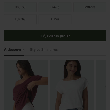
XS
(
0/2
)
S
(
4/6
)
M
(
8/10
)
L
(
12/14
)
XL
(
16
)
+ Ajouter au panier
À découvrir
Styles Similaires