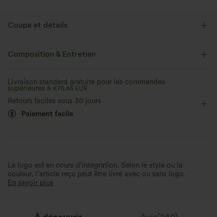
Coupe et détails
Coupe ajustée
Col rond
Croisé
Mesh respirant
Composition & Entretien
Enfilable
Yoga et Pilates
Longueur hanches
Livraison standard gratuite pour les commandes
supérieures à
Manches courtes
€70,46 EUR
Retours faciles sous 30 jours
Paiement facile
Le logo est en cours d’intégration. Selon le style ou la
couleur, l’article reçu peut être livré avec ou sans logo.
En savoir plus
À découvrir
Avis(240)