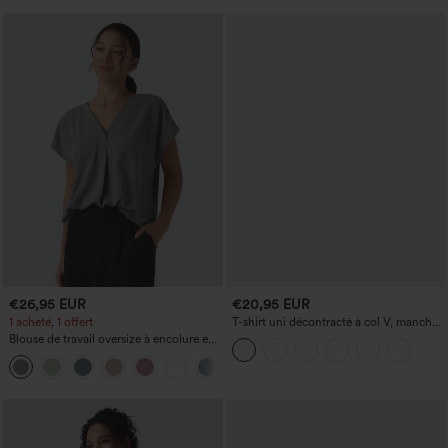
€26,95 EUR
€20,95 EUR
1 acheté, 1 offert
T-shirt uni décontracté à col V, manches
courtes et fronces
Blouse de travail oversize à encolure en
V, manches courtes, en tissu
+1
anti‑froissage