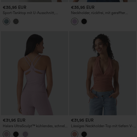
€35,95 EUR
€35,95 EUR
Sport-Tanktop mit U-Ausschnitt,
Neckholder, rückfrei, mit geraffter
integriertem BH und Racerback
Mesh-Überlagerung und integriertem
BH, Resort-Trägertop
€31,95 EUR
€31,95 EUR
Halara UltraSculpt™ kühlendes, schnell
Lässiges Neckholder-Top mit tiefem V-
trocknendes Yoga-Cami-Top mit
Ausschnitt, rückenfrei, gerafft und mit
geformten Cups – UPF50+
Kordelzug