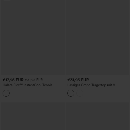
€17,95 EUR
€31,95 EUR
€31,95 EUR
Halara Flex™ InstantCool Tennis-
Lässiges Crêpe-Trägertop mit V-
Tanktop aus gewaschenem Denim
Ausschnitt und Reißverschluss.