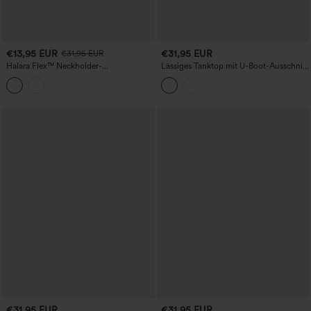
€13,95 EUR
€31,95 EUR
€31,95 EUR
Halara Flex™ Neckholder-
Lässiges Tanktop mit U-Boot-Ausschnitt
Reißverschluss Gewaschene Denim
und gerafftem, drapiertem Rückenteil
Casual Tank Top
€31,95 EUR
€31,95 EUR