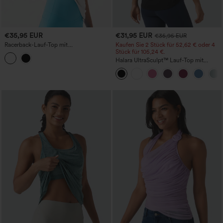
€35,95 EUR
€31,95 EUR
€35,95 EUR
Racerback-Lauf-Top mit
Kaufen Sie 2 Stück für 52,62 € oder 4
Kordelzugsaum, integriertem BH, Cool-
Stück für 105,24 €.
Touch, schnelltrocknend, UPF50+
Halara UltraSculpt™ Lauf-Top mit
rundem Ausschnitt und überkreuztem
Rücken, Cup-Größen DD-F