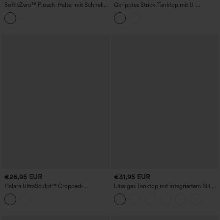
SoftlyZero™ Plüsch-Halter mit Schnalle
Geripptes Strick-Tanktop mit U-
– 2-in-1, schmal geschnittenes, kurzes,
Ausschnitt und integriertem BH für
lässiges Tanktop
Tanz, Körbchengrößen B–E
€26,95 EUR
€31,95 EUR
Halara UltraSculpt™ Cropped-
Lässiges Tanktop mit integriertem BH,
Trainings-Top mit V-Ausschnitt und
Raffung, Kordelzug und Ösen
Racerback, mittlerer Halt