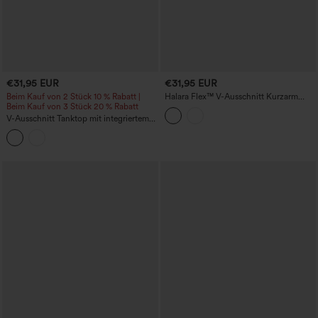
€31,95 EUR
€31,95 EUR
Beim Kauf von 2 Stück 10 % Rabatt |
Halara Flex™ V-Ausschnitt Kurzarm
Beim Kauf von 3 Stück 20 % Rabatt
Denim-Casual-T-Shirt
V-Ausschnitt Tanktop mit integriertem
BH zum Laufen - länger geschnitten