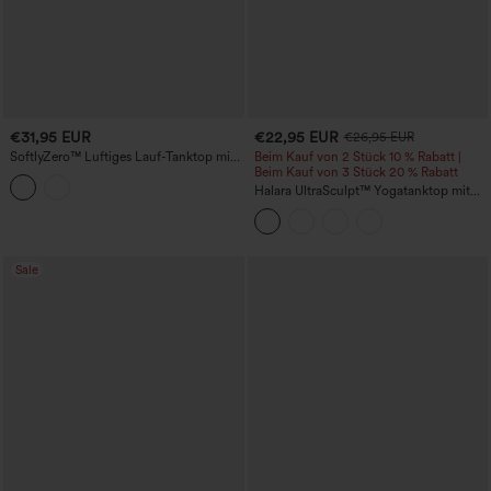
€31,95 EUR
€22,95 EUR
€26,95 EUR
SoftlyZero™ Luftiges Lauf-Tanktop mit
Beim Kauf von 2 Stück 10 % Rabatt |
herzförmigem Ausschnitt, überkreuzten
Beim Kauf von 3 Stück 20 % Rabatt
Trägern und integriertem BH, kühlender
Halara UltraSculpt™ Yogatanktop mit
Griff - UPF50+
Leopardenmuster, tiefem
Rundhalsausschnitt, integriertem BH
und überkreuztem Saum
Sale