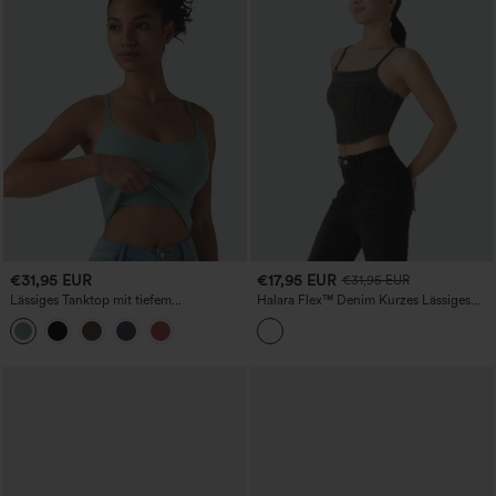
€31,95 EUR
€17,95 EUR
€31,95 EUR
Lässiges Tanktop mit tiefem
Halara Flex™ Denim Kurzes Lässiges
Rundhalsausschnitt und integriertem BH
Trägertop
- für Körbchengrößen B–E