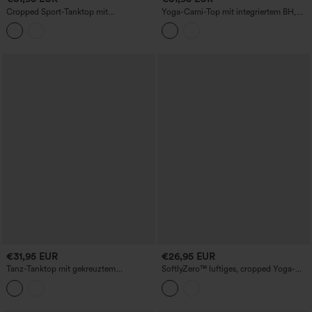
Cropped Sport-Tanktop mit
Yoga-Cami-Top mit integriertem BH,
Rundhalsausschnitt und integriertem BH
Kontrast-Mesh und Plissee-Falten
€31,95 EUR
€26,95 EUR
Tanz-Tanktop mit gekreuztem
SoftlyZero™ luftiges, cropped Yoga-
Racerback, integriertem BH und
Tanktop mit V-Ausschnitt, integriertem
Kontrast-Mesh
BH, Racerback, überkreuztem Saum und
InstantCool