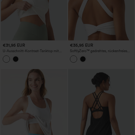
€31,95 EUR
€35,95 EUR
U-Ausschnitt-Kontrast-Tanktop mit
SoftlyZero™ gedrehtes, rückenfreies
atmungsaktivem Mesh und integriertem
Yoga-Tanktop mit Kontrastspitze und
BH für Tanz
integriertem BH – UPF50+