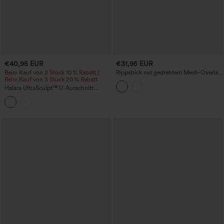
€40,95 EUR
€31,95 EUR
Beim Kauf von 2 Stück 10 % Rabatt |
Rippstrick mit gedrehtem Mesh-Overlay,
Beim Kauf von 3 Stück 20 % Rabatt
integrierter BH, Cool-Touch,
geruchshemmend, kurzes Yoga-
Halara UltraSculpt™ U-Ausschnitt
Trägershirt – UPF40+
Racerback Colorblock-Tanktop mit
integriertem BH und Tasche