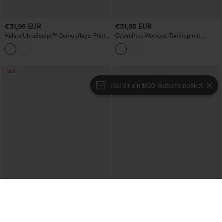
€31,95 EUR
€31,95 EUR
Halara UltraSculpt™ Camouflage-Print
Gestreiftes Workout-Tanktop mit
U-Ausschnitt Racerback Yoga-Top mit
integriertem BH
integriertem BH
Sale
Hol dir ein $100-Gutscheinpaket
€17,95 EUR
€31,95 EUR
€31,95 EUR
Halara UltraSculpt™ Leopard-Print
V-Ausschnitt-Tanktop mit integriertem