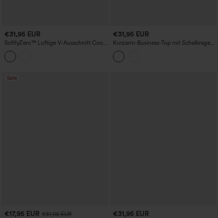
€31,95 EUR
€31,95 EUR
SoftlyZero™ Luftige V-Ausschnitt Cool-
Kurzarm-Business-Top mit Schalkragen
Touch-Freizeitweste
und vorderer Bindeschleife
Sale
€17,95 EUR
€31,95 EUR
€31,95 EUR