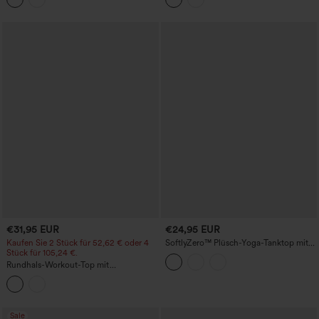
€31,95 EUR
€24,95 EUR
Kaufen Sie 2 Stück für 52,62 € oder 4
SoftlyZero™ Plüsch-Yoga-Tanktop mit
Stück für 105,24 €.
Cut-out für DD-F-Cupgrößen
Rundhals-Workout-Top mit
Leopardenprint
Sale