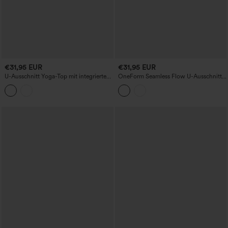
€31,95 EUR
€31,95 EUR
U-Ausschnitt Yoga-Top mit integriertem
OneForm Seamless Flow U-Ausschnitt
BH, Racerback und Cropped-Schnitt
mit integriertem BH Color-Block Yoga-
Tanktop