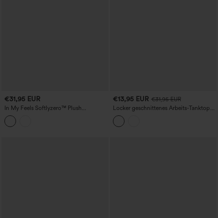
€31,95 EUR
€13,95 EUR
€31,95 EUR
In My Feels Softlyzero™ Plush
Locker geschnittenes Arbeits-Tanktop
Rückenfreies, ausgeschnittenes, kurzes
mit rundem Ausschnitt und
Cami mit Schnürung
Reißverschluss