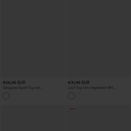
€26,95 EUR
€31,95 EUR
Geripptes Sport-Top mit
Lauf-Top mit integriertem BH,
Rundhalsausschnitt, vorderlichem Cut-
rückenfrei mit überkreuzten Trägern -
out und Colorblock-Design
längere Länge, Körbchengrößen A–D
Sale