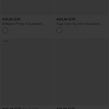
€31,95 EUR
€26,95 EUR
SoftlyZero™ Airy, U-Ausschnitt,
Yoga-Cami-Top mit U-Ausschnitt,
verstellbare Träger, integrierter BH,
integriertem BH und überlappendem
lässiges Tanktop für Körbchengrößen B-
Saum – verlängerte Länge
D
Sale