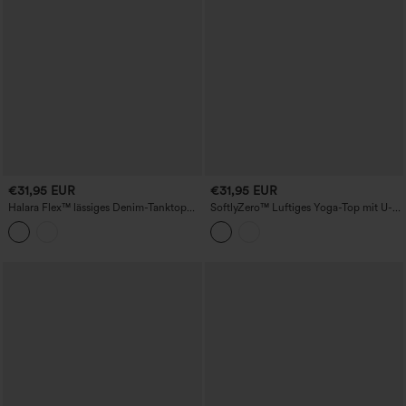
€31,95 EUR
€31,95 EUR
Halara Flex™ lässiges Denim-Tanktop
SoftlyZero™ Luftiges Yoga-Top mit U-
mit U-Ausschnitt und Tasche
Boot-Ausschnitt, Cut-out, integriertem
BH, Raffung und Cool-Touch