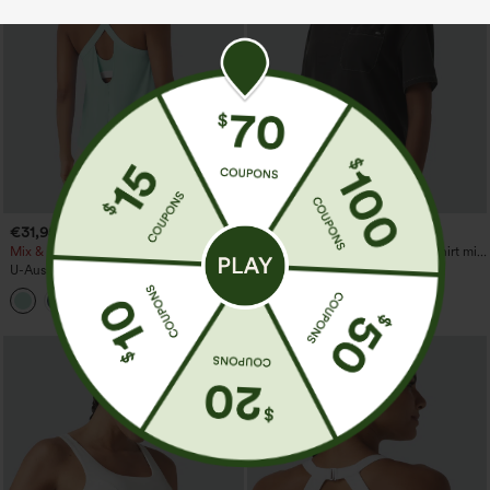
€31,95 EUR
€35,95 EUR
€35,95 EUR
Mix & Match: 3 für 88,30 €
Halara Flex™ Denim-Casual-T-Shirt mit
Rundhalsausschnitt, kurzen Ärmeln und
U-Ausschnitt, abgerundeter Saum,
Tasche.
InstantCool Yoga-Trägertop – UPF50+