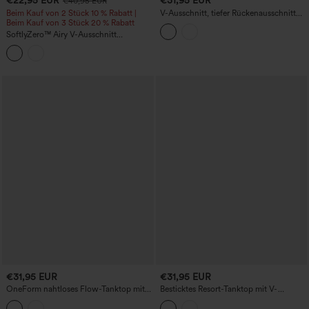
€22,95 EUR
€31,95 EUR
€40,95 EUR
Beim Kauf von 2 Stück 10 % Rabatt |
V-Ausschnitt, tiefer Rückenausschnitt
Beim Kauf von 3 Stück 20 % Rabatt
mit kontrastierender Spitze –
ultraschlankes, kurz geschnittenes
SoftlyZero™ Airy V-Ausschnitt
Yoga-Trägertop
Racerback mit überkreuztem Saum, mit
integriertem BH, kurz geschnittenes
Cool-Touch Yoga-Top – UPF50+
€31,95 EUR
€31,95 EUR
OneForm nahtloses Flow-Tanktop mit
Besticktes Resort-Tanktop mit V-
Reverskragen, Colorblock-Design und
Ausschnitt und Rüschensaum
atmungsaktivem Mesh – Tennis-Top