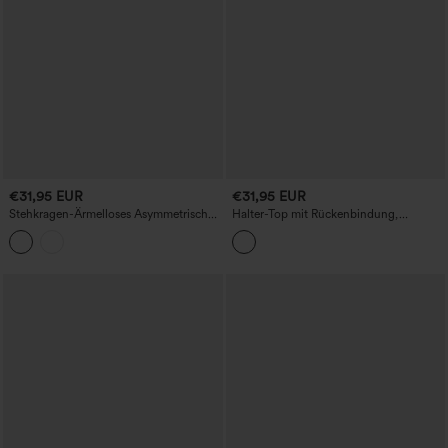
€31,95 EUR
€31,95 EUR
Stehkragen-Ärmelloses Asymmetrisches
Halter-Top mit Rückenbindung,
Rüschen-Saum Casual Top
integriertem BH und Raffung, lässiges
Tanktop