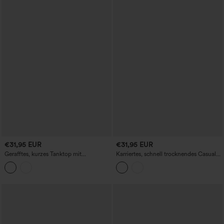
€31,95 EUR
€31,95 EUR
Gerafftes, kurzes Tanktop mit
Karriertes, schnell trocknendes Casual-
quadratischem Ausschnitt – lässig
Tanktop mit quadratischem Ausschnitt
und Bindeband am Rücken