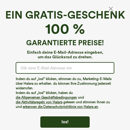
EIN GRATIS-GESCHENK
100 %
GARANTIERTE PREISE!
Einfach deine E-Mail-Adresse eingeben,
um das Glücksrad zu drehen.
Indem du auf „los!“ klicken, stimmen du zu, Marketing-E-Mails
€35,95 EUR
€35,95 EUR
über Halara zu erhalten. du können Ihre Zustimmung jederzeit
Halara UltraSculpt™ V-Ausschnitt Push-
Kaufe 1, erhalte 1 gratis
widerrufen.
up-Yoga-Tanktop mit nicht
Halara Flex™ Stehkragen Reißverschluss
herausnehmbarem Polster und
Indem du auf „los!“ klicken, haben du
Cool Touch Gewaschene Denim Tennis
Rüschensaum
die Allgemeinen Geschäftsbedingungen
und
Tank Top
die Aktivitätsregeln von Halara
gelesen und stimmen ihnen zu
und
erkennen die Datenschutzrichtlinie von Halara an
.
los!