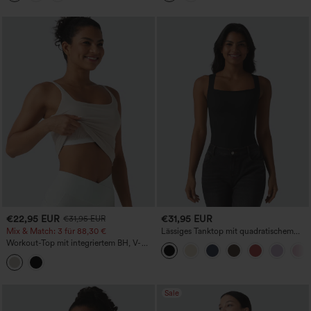
€22,95 EUR
€31,95 EUR
€31,95 EUR
Mix & Match: 3 für 88,30 €
Lässiges Tanktop mit quadratischem
Ausschnitt und integriertem BH,
Workout-Top mit integriertem BH, V-
Körbchengrößen B-E
förmigem Rücken und glättender
Achselpartie
Sale