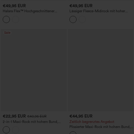
€49,95 EUR
€49,95 EUR
Halara Flex™ Hochgeschnittener
Lässiger Fleece-Midirock mit hoher
gewaschener Denim Gerader Maxi
Taille, A-Linien-Schnitt und Taschen
Freizeitrock mit Taschen
Sale
€22,95 EUR
€44,95 EUR
€40,95 EUR
2-in-1 Maxi-Rock mit hohem Bund,
Zeitlich begrenztes Angebot
Raffung und Schlitz, kühlendem
Plissierter Maxi-Rock mit hohem Bund,
Tragegefühl, fließend und partytauglich,
fließendem Fall und satinähnlicher