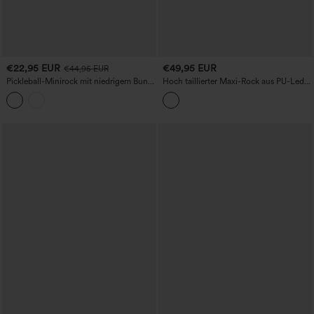
€22,95 EUR
€49,95 EUR
€44,95 EUR
Pickleball-Minirock mit niedrigem Bund
Hoch taillierter Maxi-Rock aus PU-Leder
und Kordelzug — 2-in-1, gestreift und
mit Fleece-Futter, lässig
plissiert, mit Taschen