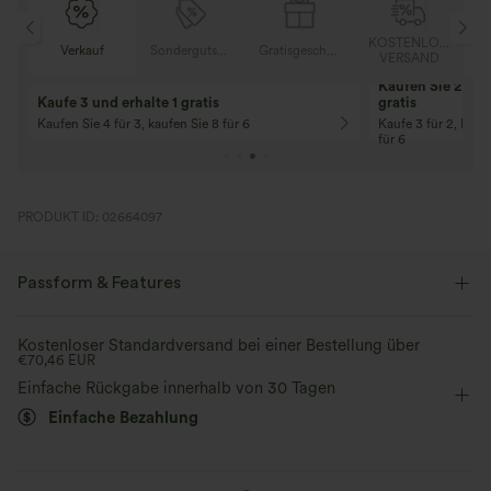
OSER
KOSTENLOSER
Verkauf
Sondergutschein
Gratisgeschenke
D
VERSAND
Kaufen Sie 2 und 
Kaufe 3 und erhalte 1 gratis
gratis
Kaufen Sie 4 für 3, kaufen Sie 8 für 6
Kaufe 3 für 2, Kauf
für 6
PRODUKT ID: 02664097
Passform & Features
Innenshorts
flacher Bund
Reißverschluss
lässig
Kostenloser Standardversand bei einer Bestellung über
€70,46 EUR
Mini
mit hohem Bund
Trapez
Einfache Rückgabe innerhalb von 30 Tagen
Einfache Bezahlung
Zwei-Wege-Stretch
A-Linie