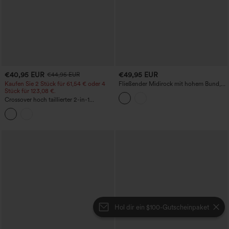
€40,95 EUR
€49,95 EUR
€44,95 EUR
Kaufen Sie 2 Stück für 61,54 € oder 4
Fließender Midirock mit hohem Bund,
Stück für 123,08 €.
unsichtbarem Reißverschluss und
kontrastierendem Spitzen-Chiffon –
Crossover hoch taillierter 2-in-1
perfekt für Partys
Bodycon-Minirock aus Veloursleder mit
Fransen-Saum - längere Länge
Hol dir ein $100-Gutscheinpaket