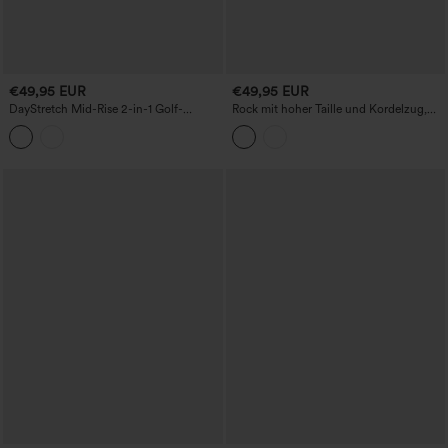
€49,95 EUR
€49,95 EUR
DayStretch Mid-Rise 2-in-1 Golf-
Rock mit hoher Taille und Kordelzug,
Minirock in A-Linie mit Taschen
Leopardenmuster und kontrastierendem
Mesh - 2-in-1 fließender Midi-Rock mit
ausgestelltem Saum im Resort-Stil und
Taschen