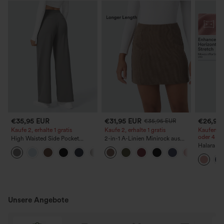
€35,95 EUR
€31,95 EUR
€26,95
€35,95 EUR
Kaufe 2, erhalte 1 gratis
Kaufe 2, erhalte 1 gratis
Kaufen Si
oder 4 St
High Waisted Side Pocket
2-in-1 A-Linien Minirock aus
Straight Leg Work Pants
Kordstoff mit hohem Bund -
Halara F
+23
lässig, längere Länge
Stoffhos
Waffelmus
weitem B
Unsere Angebote