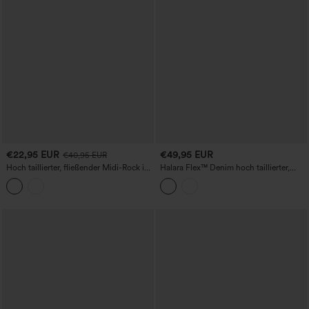
€22,95 EUR
€49,95 EUR
€40,95 EUR
Hoch taillierter, fließender Midi-Rock in
Halara Flex™ Denim hoch taillierter,
jeansähnlicher Optik, lässige A-Linie mit
mikrokurzer Casual-Skort mit Taschen
Taschen