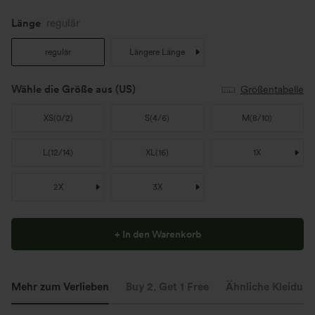
Länge
regulär
regulär
Längere Länge
Wähle die Größe aus
(US)
Größentabelle
XS
(
0/2
)
S
(
4/6
)
M
(
8/10
)
L
(
12/14
)
XL
(
16
)
1X
2X
3X
+ In den Warenkorb
Mehr zum Verlieben
Buy 2, Get 1 Free
Ähnliche Kleidung