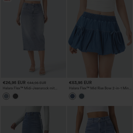
€26,95 EUR
€53,95 EUR
€44,95 EUR
Halara Flex™ Midi-Jeansrock mit
Halara Flex™ Mid Rise Bow 2-in-1 Mini
mittlerer Bundhöhe, Used-Waschung
Gewaschene Denim Casual Bubble
und Taschen, lässiger gerader Schnitt
Rock