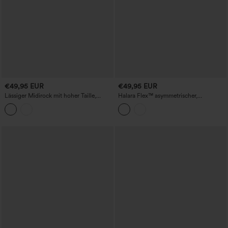
€49,95 EUR
€49,95 EUR
Lässiger Midirock mit hoher Taille,
Halara Flex™ asymmetrischer,
floralem Print, fließendem Fall und
mittelhoher, lässiger Mini-Jeansrock mit
Taschen.
Taschen