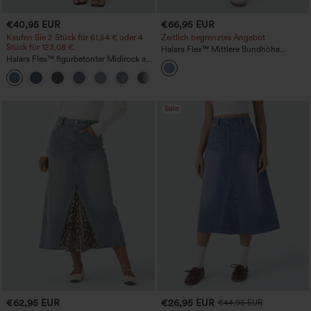
€40,95 EUR
€66,95 EUR
Kaufen Sie 2 Stück für 61,54 € oder 4
Zeitlich begrenztes Angebot
Stück für 123,08 €.
Halara Flex™ Mittlere Bundhöhe
Halara Flex™ figurbetonter Midirock aus
Reißverschlusstaschen A-Linie Denim
gewaschenem Denim mit hoher Taille
Maxi Lässiger Cargo-Rock
+1
und Taschen, lässig
Sale
€62,95 EUR
€26,95 EUR
€44,95 EUR