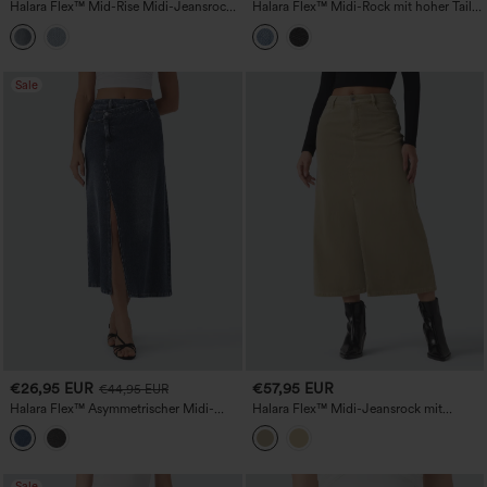
Halara Flex™ Mid-Rise Midi-Jeansrock
Halara Flex™ Midi-Rock mit hoher Taille
im A-Linien-Schnitt mit
aus verwaschenem Denim mit Taschen
kontrastierendem Leoparden-Mesh und
— lässige A-Linien-Form
Taschen
Sale
€26,95 EUR
€57,95 EUR
€44,95 EUR
Halara Flex™ Asymmetrischer Midi-
Halara Flex™ Midi-Jeansrock mit
Jeansrock mit hoher Taille und Taschen
mittlerer Bundhöhe und Schlitz – lässig,
farbenfroh und mit Taschen
Sale