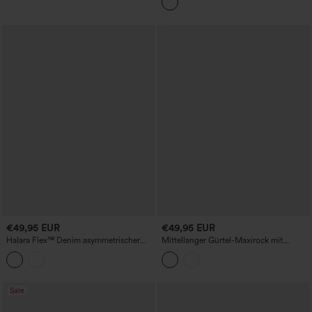
mit Taschen
Optik – lässig
€49,95 EUR
€49,95 EUR
Halara Flex™ Denim asymmetrischer
Mittellanger Gürtel-Maxirock mit
Mid-Rise-Rock, bauchformend, lässig,
Reißverschluss und Taschen für den
mit Taschen
lässigen Alltag
Sale