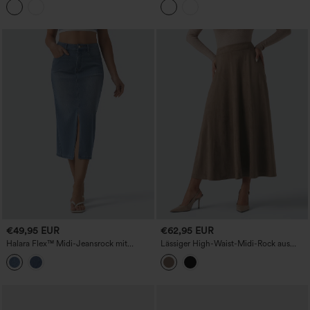
Reißverschlusstaschen – lässig
Casual Rock
€49,95 EUR
€62,95 EUR
Halara Flex™ Midi-Jeansrock mit
Lässiger High-Waist-Midi-Rock aus
hohem Bund, Schlitz, geradem, lässigem
Wildleder mit ausgestelltem Schnitt und
Schnitt und Taschen
Taschen