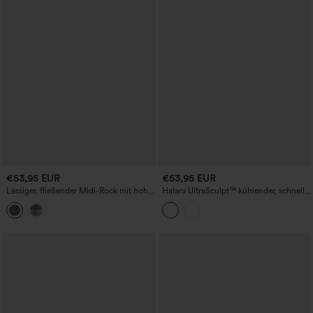
€53,95 EUR
€53,95 EUR
Lässiger, fließender Midi-Rock mit hoher
Halara UltraSculpt™ kühlender, schnell
Taille und Taschen
trocknender hochtaillierter Midirock mit
Fransen am Saum