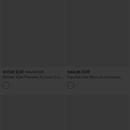
€17,95 EUR
€44,95 EUR
€44,95 EUR
Mittlere Taille Plissierter A-Linien 2-in-1
Figurbetonter Minirock mit hohem
Jeans-Optik Karierter Minirock mit
Bund aus fleecegefüttertem Cordstoff,
Tasche
bauchformend und po-hebend, lässig,
mit Taschen