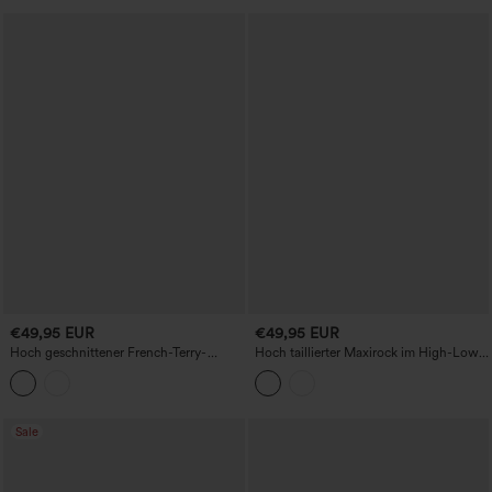
€49,95 EUR
€49,95 EUR
Hoch geschnittener French-Terry-
Hoch taillierter Maxirock im High-Low-
Freizeitrock in Denim-Optik mit
Schnitt mit Volants und fließendem Fall
Taschen
Sale