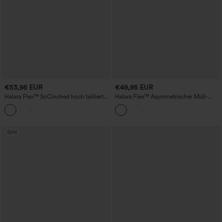
€53,95 EUR
€49,95 EUR
Halara Flex™ SoCinched hoch taillierter,
Halara Flex™ Asymmetrischer Midi-
bauchformender, plissierter Midirock
Jeansrock mit Schlitz und Taschen
aus lässigem Denim mit Taschen
Sale