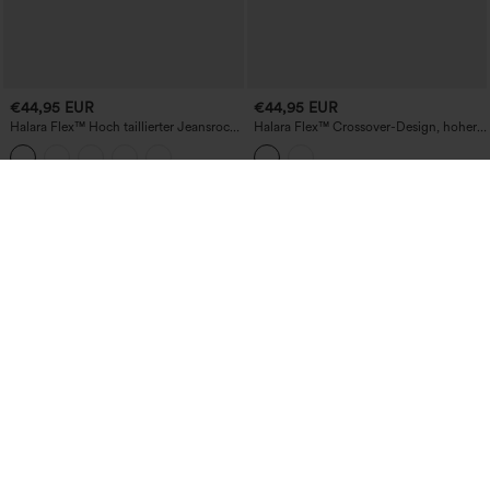
€44,95 EUR
€44,95 EUR
Halara Flex™ Hoch taillierter Jeansrock
Halara Flex™ Crossover-Design, hoher
aus gewaschenem Denim mit Taschen –
Bund, mit Taschen, figurbetonter
lässig
Minirock aus gewaschenem Denim –
lässig