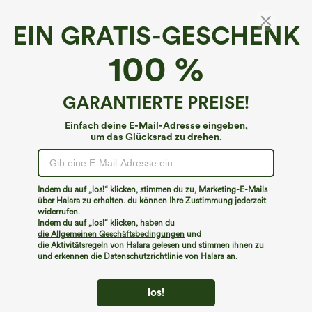
EIN GRATIS-GESCHENK
2-in-1-Mini-Cordrock in A-Linie mit hohem
100 %
Bund und unsichtbarem Reißverschluss
4.7
(
5053
)
GARANTIERTE PREISE!
€31,95 EUR
€35,95 EUR
Buy 2, Get 1 Free
Einfach deine E-Mail-Adresse eingeben,
um das Glücksrad zu drehen.
Indem du auf „los!“ klicken, stimmen du zu, Marketing-E-Mails
über Halara zu erhalten. du können Ihre Zustimmung jederzeit
widerrufen.
Indem du auf „los!“ klicken, haben du
die Allgemeinen Geschäftsbedingungen
und
die Aktivitätsregeln von Halara
gelesen und stimmen ihnen zu
und
erkennen die Datenschutzrichtlinie von Halara an
.
los!