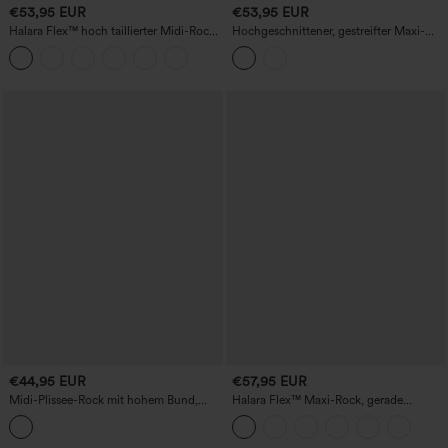
€53,95 EUR
€53,95 EUR
Halara Flex™ hoch taillierter Midi-Rock
Hochgeschnittener, gestreifter Maxi-
aus gewaschenem Denim mit
Rock, lässig und fließend, mit Taschen
Reißverschluss hinten, Raffung und
Tulpen-Saum – lässig.
€44,95 EUR
€57,95 EUR
Midi-Plissee-Rock mit hohem Bund,
Halara Flex™ Maxi-Rock, gerade
metallisch und lässig
geschnitten, aus gewaschenem Denim,
mit mittelhohem Bund und Taschen,
lässig