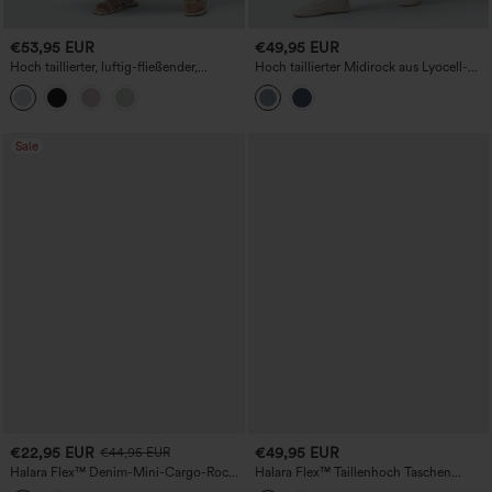
€53,95 EUR
€49,95 EUR
Hoch taillierter, luftig-fließender,
Hoch taillierter Midirock aus Lyocell-
gestufter Maxi-Resort-Rock
Denim mit unsichtbarem Reißverschluss,
asymmetrischem Saum, drapiert,
fließend und mit Taschen
Sale
€22,95 EUR
€49,95 EUR
€44,95 EUR
Halara Flex™ Denim-Mini-Cargo-Rock
Halara Flex™ Taillenhoch Taschen
mit mittlerer Bundhöhe und
Bodycon Mini Gewaschene Jeans