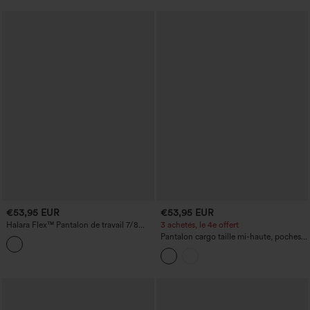
€53,95 EUR
€53,95 EUR
Halara Flex™ Pantalon de travail 7/8
3 achetés, le 4e offert
pied-de-poule, taille mi-haute, jambe
Pantalon cargo taille mi-haute, poches à
droite, avec poches
cordon, jambe large et coupe
décontractée.