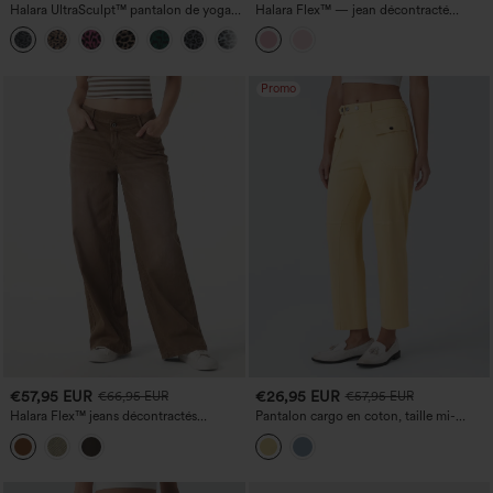
Halara UltraSculpt™ pantalon de yoga
Halara Flex™ — jean décontracté
droit taille haute gainant à imprimé
coloré, taille basse asymétrique, coupe
léopard avec poches
large, avec poches
Promo
€57,95 EUR
€26,95 EUR
€66,95 EUR
€57,95 EUR
Halara Flex™ jeans décontractés
Pantalon cargo en coton, taille mi-
asymétriques, taille basse, à jambe large,
haute, jambe droite, coupe
délavage coloré, avec poches.
décontractée, avec poches