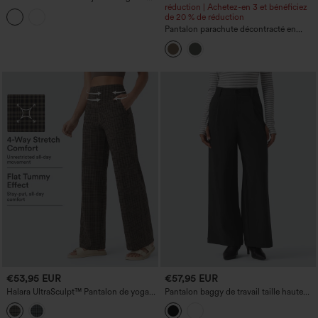
simili cuir PU, doublure polaire, style
réduction | Achetez-en 3 et bénéficiez
décontracté, avec poches.
de 20 % de réduction
Pantalon parachute décontracté en
polaire, taille haute et coupe large, avec
poches
€53,95 EUR
€57,95 EUR
Halara UltraSculpt™ Pantalon de yoga
Pantalon baggy de travail taille haute
taille haute à imprimé à carreaux, coupe
avec poches
droite, effet gainant pour le ventre, avec