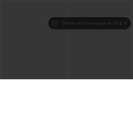
OBtenez un lot de coupons de 100 $
€49,95 EUR
€57,95 EUR
Pantalon cargo en velours, taille mi-
Achetez-en 2 et bénéficiez de 10 % de
haute, coupe droite, décontracté, avec
réduction | Achetez-en 3 et bénéficiez
poches
de 20 % de réduction
SoftlyZero™ pantalon décontracté taille
haute, doux et chaud, à poches et
coupe droite