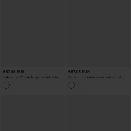
€57,95 EUR
€57,95 EUR
Halara Flex™ jean large décontracté,
Pantalon de randonnée résistant et
taille haute avec empiècement croisé et
déperlant, taille mi-haute, jambes
poches
droites et poches.