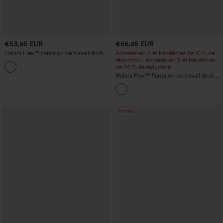
€53,95 EUR
€66,95 EUR
Halara Flex™ pantalon de travail droit,
Achetez-en 2 et bénéficiez de 10 % de
taille mi-haute, avec poches
réduction | Achetez-en 3 et bénéficiez
de 20 % de réduction
Halara Flex™ Pantalon de travail droit à
taille haute, motif chevrons, avec
poches
Promo