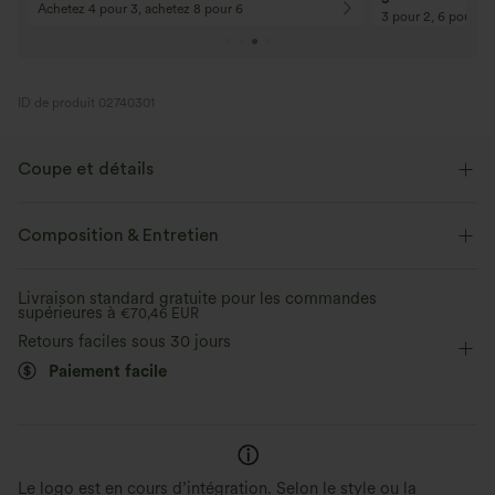
Achetez 4 pour 3, achetez 8 pour 6
3 pour 2, 6 pour 4,
ID de produit 02740301
Coupe et détails
Taille plate
Poches arrière
Poches latérales
Composition & Entretien
Plissé irrégulier
Enfilable
Décontracté
Livraison standard gratuite pour les commandes
supérieures à
Longueur cheville sans pli
€70,46 EUR
Taille haute
Bouffant
Retours faciles sous 30 jours
Élasticité moyenne
Élasticité bidirectionnelle
Paiement facile
Coupe ample
Décontracté
Le logo est en cours d’intégration. Selon le style ou la