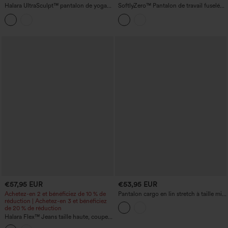
Halara UltraSculpt™ pantalon de yoga
SoftlyZero™ Pantalon de travail fuselé
taille haute à maintien abdominal,
ceinturé, taille extra-haute, doublure
froncé, coupe droite, avec poches
thermique en peluche, avec poches
€57,95 EUR
€53,95 EUR
Achetez-en 2 et bénéficiez de 10 % de
Pantalon cargo en lin stretch à taille mi-
réduction | Achetez-en 3 et bénéficiez
haute, coupe droite, à cordon de serrage
de 20 % de réduction
et poches
Halara Flex™ Jeans taille haute, coupe
droite, effet délavé, revers décontractés,