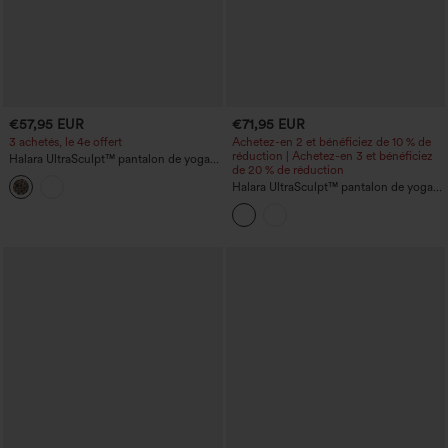
€57,95 EUR
€71,95 EUR
3 achetés, le 4e offert
Achetez-en 2 et bénéficiez de 10 % de
réduction | Achetez-en 3 et bénéficiez
Halara UltraSculpt™ pantalon de yoga
de 20 % de réduction
taille haute à jambe large imprimé
léopard avec poches
Halara UltraSculpt™ pantalon de yoga
droit taille haute à imprimé léopard,
effet ventre plat, bandes latérales, avec
poches