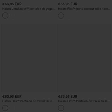
€53,95 EUR
€53,95 EUR
Halara UltraSculpt™ pantalon de yoga à
Halara Flex™ jeans bootcut taille haute
pois flocké, taille haute gainante, coupe
style workwear avec poches
droite, avec poches
€53,95 EUR
€53,95 EUR
Halara Flex™ Pantalon de travail taille
Halara Flex™ Pantalon de travail taille
haute « paper bag », ceinturé, avec
haute avec poches zippées et coupe
poches et jambes larges
droite