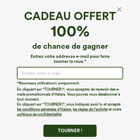
CADEAU OFFERT
Pantalon harem ample uni, côtelé, taille haute
100%
et avec poches lestées.
4.7
(
222
)
de chance de gagner
€44,95 EUR
Buy 3 Get 4th Free
Entrez votre addresse e-mail pour faire
tourner la roue.*
*Nouveaux utilisateurs uniquement.
En cliquant sur "TOURNER !", vous acceptez de recevoir des e-
mails promotionnels d'Halara. Vous pouvez vous désabonner à
tout moment.
En cliquant sur "TOURNER !", vous indiquez avoir lu et accepté
les conditions générales d'Halara
,
les règles de l'activité
et notre
politique de confidentialité
.
TOURNER !