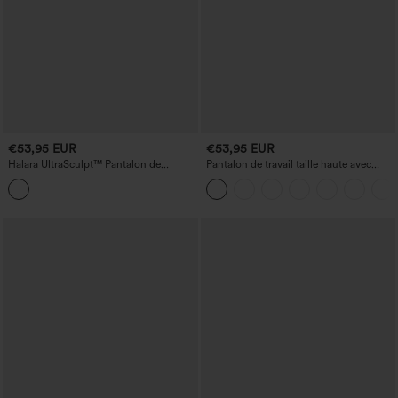
€53,95 EUR
€53,95 EUR
Halara UltraSculpt™ Pantalon de
Pantalon de travail taille haute avec
running ample à imprimé camouflage,
poches et jambes larges
taille mi-haute, cordon de serrage et
poches