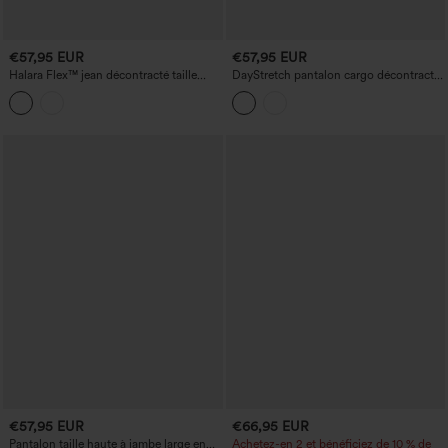
€57,95 EUR
€57,95 EUR
Halara Flex™ jean décontracté taille
DayStretch pantalon cargo décontracté
haute à coupe 'barrel' avec poches
taille haute, gainant et rehaussant les
fesses, avec poches
€57,95 EUR
€66,95 EUR
Pantalon taille haute à jambe large en
Achetez-en 2 et bénéficiez de 10 % de