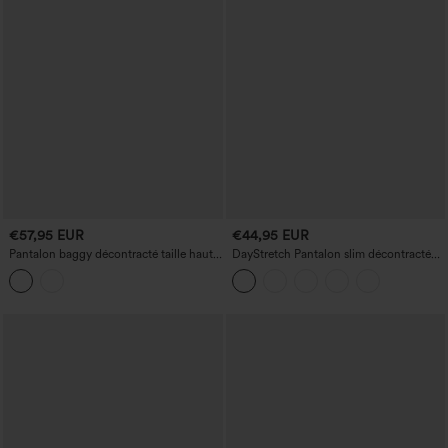
€57,95 EUR
€44,95 EUR
Pantalon baggy décontracté taille haute
DayStretch Pantalon slim décontracté
avec poches
taille haute avec poches décoratives,
longueur cheville