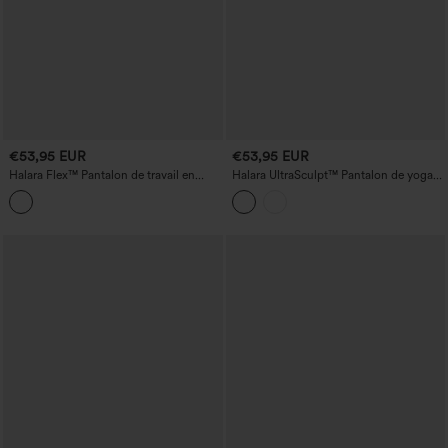
€53,95 EUR
€53,95 EUR
Halara Flex™ Pantalon de travail en
Halara UltraSculpt™ Pantalon de yoga
crêpe, taille extra-haute, à plis, avec
taille haute à imprimé léopard, jambe
poches et jambes larges
droite, dentelle contrastée, avec poches