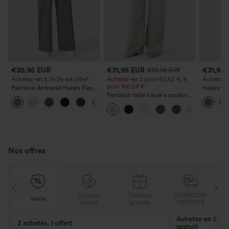
€35,95 EUR
€31,95 EUR
€31,95
€35,95 EUR
Achetez-en 2, le 3e est offert
Achetez-en 2 pour 52,62 €, 4
Achetez-en
pour 105,24 €
Pantalon de travail Halara Flex™
Halara Fl
DayStretch à taille haute, avec
Pantalon taille haute à cordon
taille hau
+23
poches et coupe droite
avec poches, jambe large et
arrière e
coupe ample, style décontracté,
effet lin
Nos offres
N
Coupon
Cadeaux
LIVRAISON
Vente
E
spécial
gratuits
GRATUITE
Achetez-en 2, ob
3 achetés, 1 offert
gratuit