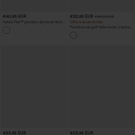
€40,95 EUR
€22,95 EUR
€44,95 EUR
Halara Flex™ pantalon de travail droit
Offre à durée limitée
taille haute à poche zippée et taille
Pantalons de golf taille haute, à séchage
+4
froncée
rapide et coupe fuselée, avec cordons
intérieurs - poche pour polo de golf -
UPF40+
€53,95 EUR
€53,95 EUR