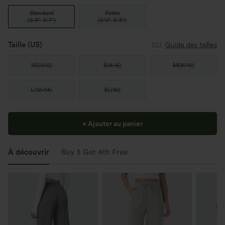
Standard
Petite
(
5'3"-5'7"
)
(
5'0"-5'3"
)
Taille
(US)
Guide des tailles
XS
(
0/2
)
S
(
4/6
)
M
(
8/10
)
L
(
12/14
)
XL
(
16
)
+ Ajouter au panier
À découvrir
Buy 3 Get 4th Free