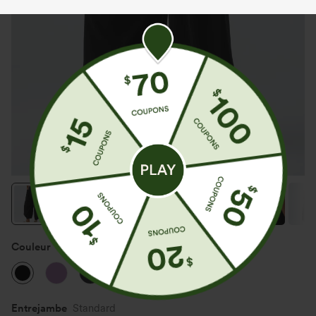
Couleur
Noir
Entrejambe️
Standard