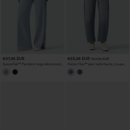
€57,95 EUR
€53,95 EUR
€57,95 EUR
SpacerTek™ Pantalon large décontracté
Halara Flex™ jean taille haute, coupe
taille haute à cordon intérieur, fentes et
'barrel' décontractée, avec poches
côtes contrastées, avec poches