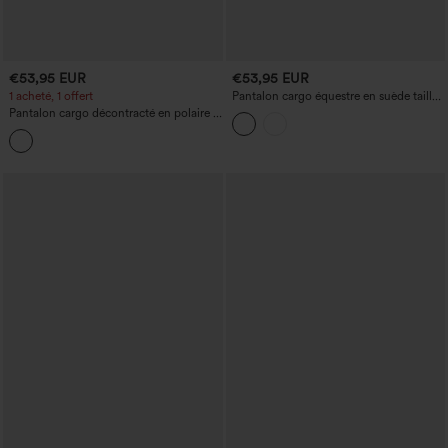
€53,95 EUR
€53,95 EUR
1 acheté, 1 offert
Pantalon cargo équestre en suède taille
haute avec poches
Pantalon cargo décontracté en polaire à
taille mi-haute avec poches zippées