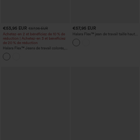
€53,95 EUR
€57,95 EUR
€57,95 EUR
Achetez-en 2 et bénéficiez de 10 % de
Halara Flex™ jean de travail taille haute,
réduction | Achetez-en 3 et bénéficiez
coupe droite, avec poches
de 20 % de réduction
Halara Flex™ Jeans de travail colorés,
taille basse, coupe droite, avec poches