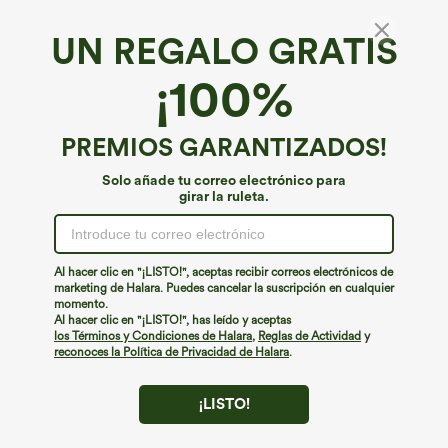
UN REGALO GRATIS
¡100%
PREMIOS GARANTIZADOS!
Solo añade tu correo electrónico para
girar la ruleta.
¡Ups!
No podemos encontrar la página que estás buscando.
Al hacer clic en "¡LISTO!", aceptas recibir correos electrónicos de
marketing de Halara. Puedes cancelar la suscripción en cualquier
momento.
Seguir comprando
Al hacer clic en "¡LISTO!", has leído y aceptas
los Términos y Condiciones de Halara
,
Reglas de Actividad
y
reconoces la Política de Privacidad de Halara
.
¡LISTO!