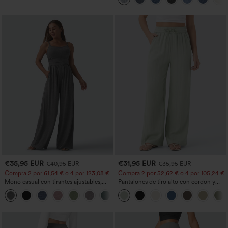
ancha
€35,95 EUR
€31,95 EUR
€40,95 EUR
€35,95 EUR
Compra 2 por 61,54 € o 4 por 123,08 €.
Compra 2 por 52,62 € o 4 por 105,24 €.
Mono casual con tirantes ajustables,
Pantalones de tiro alto con cordón y
fruncidos, pierna ancha, tejido jaspeado
bolsillos, pernera ancha, holgados y de
+10
y bolsillos - Easy Peezy
estilo casual con tacto de lino.