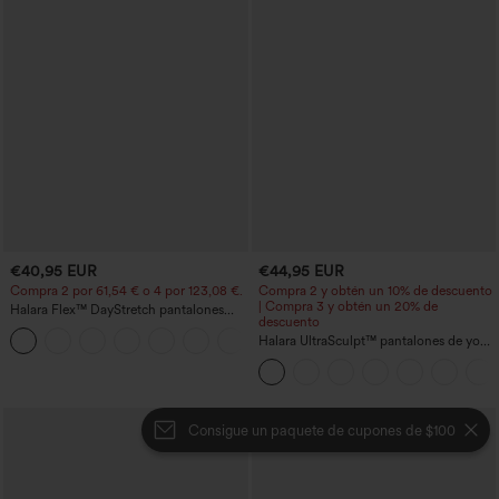
€40,95 EUR
€44,95 EUR
Compra 2 por 61,54 € o 4 por 123,08 €.
Compra 2 y obtén un 10% de descuento
| Compra 3 y obtén un 20% de
Halara Flex™ DayStretch pantalones
descuento
acampanados de trabajo de tiro medio
+12
con bolsillo lateral con cremallera
Halara UltraSculpt™ pantalones de yoga
holgados de talle alto con control
abdominal, rayas color block y bolsillos
Consigue un paquete de cupones de $100