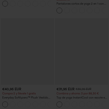
botón tiro alto
+23
Pantalones cortos de yoga 2 en 1 con
bolsillo trasero de talle muy alto y
bolsillo lateral oculto de 5&#39;&#39;
de longitud más larga
€40,95 EUR
€31,95 EUR
€35,95 EUR
Compra 2 y llévate 1 gratis
Combina y ahorra: 3 por 88,30 €
Everyday Softlyzero™ Plush Vestido
Top de yoga InstantCool con escote en
deportivo sin espalda 2 en 1
U y bajo curvado - UPF50+
+29
acampanado -Wannabe -Easy Peezy