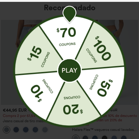
Recomendado
€44,95 EUR
€44,95 EUR
€49,95 EUR
€49,95 EUR
Compra 2 por 61,54 € o 4 por 123,08 €.
Compra 2 y obtén un 10% de descuento
| Compra 3 y obtén un 20% de
Jeans casual de tiro medio con cordón y
descuento
bolsillos
Halara Flex™ vaqueros casual lavados
asimétricos de tiro bajo con bolsillos
con cremallera, corte baggy y pierna