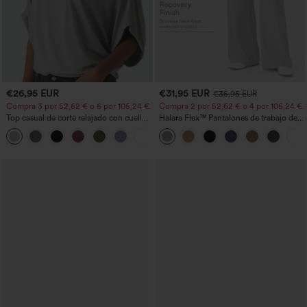
€26,95 EUR
€31,95 EUR
€35,95 EUR
Compra 3 por 52,62 € o 6 por 105,24 €.
Compra 2 por 52,62 € o 4 por 105,24 €.
Top casual de corte relajado con cuello
Halara Flex™ Pantalones de trabajo de
redondo y mangas murciélago.
talle alto, moldeadores del cuerpo, que
+1
estilizan la cintura, con bolsillos, de
pierna ancha en micro‑waffle