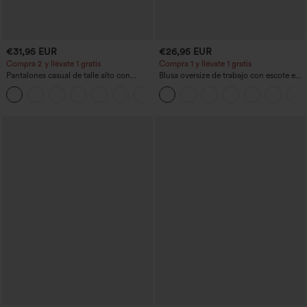
€31,95 EUR
€26,95 EUR
Compra 2 y llévate 1 gratis
Compra 1 y llévate 1 gratis
Pantalones casual de talle alto con
Blusa oversize de trabajo con escote en
cordón, pernera ancha, en mezcla de
V y manga corta, resistente a las arrugas
+5
lino y con bolsillos