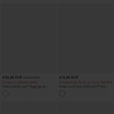
€35,95 EUR
€31,95 EUR
€40,95 EUR
Compra 2 y llévate 1 gratis
Compra 2 por 52,62 € o 4 por 105,24 €.
Halara UltraSculpt™ leggings de
Falda-Lucid tenis Softlyzero™ Airy
entrenamiento moldeadores de talle alto
cruzado tacto fresco bolsillo lateral 2 en
+12
con fruncido trasero que realza los
1 -UPF50+
glúteos, control de abdomen y bolsillos