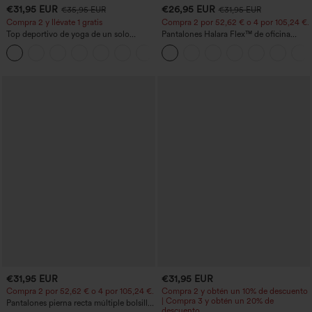
€31,95 EUR
€26,95 EUR
€35,95 EUR
€31,95 EUR
Compra 2 y llévate 1 gratis
Compra 2 por 52,62 € o 4 por 105,24 €.
Top deportivo de yoga de un solo
Pantalones Halara Flex™ de oficina
hombro, manga larga con agujero para
anchos plisados de tiro alto con bolsillos
+3
el pulgar, dobladillo curvo estilo high-
en tela tipo gofre
low (frente más corto, espalda más
larga), de secado rápido, con sujetador
incorporado
€31,95 EUR
€31,95 EUR
Compra 2 por 52,62 € o 4 por 105,24 €.
Compra 2 y obtén un 10% de descuento
| Compra 3 y obtén un 20% de
Pantalones pierna recta múltiple bolsillo
descuento