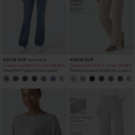
€35,95 EUR
€35,95 EUR
€44,95 EUR
Compra 2 por 61,54 € o 4 por 123,08 €.
Compra 2 por 61,54 € o 4 por 123,08 €.
Halara Flex™ jeans bootcut casual
Pantalones casual de talle alto y pierna
lavados, de talle alto y con bolsillos
recta con tacto de lino y bolsillos
+5