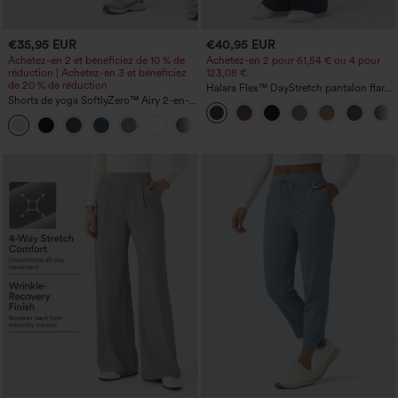
€35,95 EUR
€40,95 EUR
Achetez-en 2 et bénéficiez de 10 % de
Achetez-en 2 pour 61,54 € ou 4 pour
réduction | Achetez-en 3 et bénéficiez
123,08 €.
de 20 % de réduction
Halara Flex™ DayStretch pantalon flare
Shorts de yoga SoftlyZero™ Airy 2-en-1
de travail, taille mi-haute, poche latérale
InstantCool, super taille haute, 7" avec
zippée
+23
poches