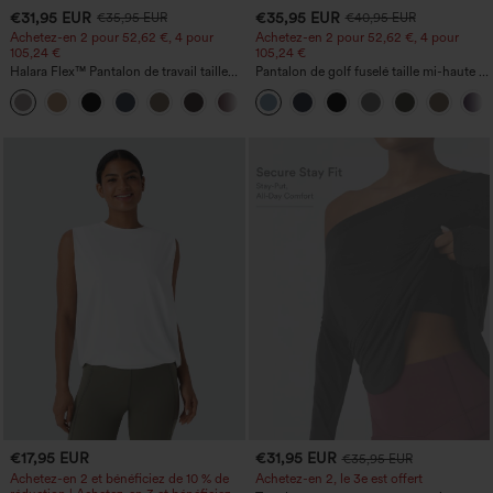
€31,95 EUR
€35,95 EUR
€35,95 EUR
€40,95 EUR
Achetez-en 2 pour 52,62 €, 4 pour
Achetez-en 2 pour 52,62 €, 4 pour
105,24 €
105,24 €
Halara Flex™ Pantalon de travail taille
Pantalon de golf fuselé taille mi-haute à
haute sculptant la silhouette, gainant la
cordon, ourlet incurvé, séchage rapide,
+10
taille, avec poches, jambe large en
avec poches — UPF40+
micro-gaufre
€17,95 EUR
€31,95 EUR
€35,95 EUR
Achetez-en 2 et bénéficiez de 10 % de
Achetez-en 2, le 3e est offert