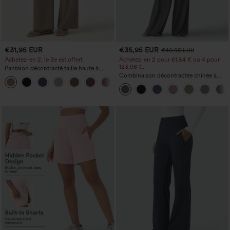
€31,95 EUR
€35,95 EUR
€40,95 EUR
Achetez-en 2, le 3e est offert
Achetez-en 2 pour 61,54 € ou 4 pour
123,08 €.
Pantalon décontracté taille haute à
cordon, coupe large en mélange de lin,
Combinaison décontractée chinée à
+5
avec poches
bretelles réglables, fronces et jambes
larges, avec poches — facile comme
tout