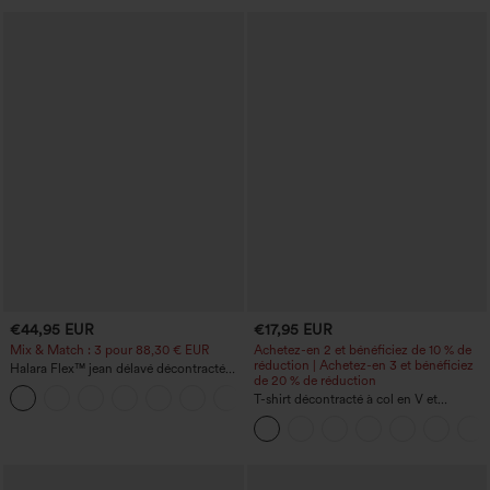
€44,95 EUR
€17,95 EUR
Mix & Match : 3 pour 88,30 € EUR
Achetez-en 2 et bénéficiez de 10 % de
réduction | Achetez-en 3 et bénéficiez
Halara Flex™ jean délavé décontracté
de 20 % de réduction
taille haute à poches, coupe baggy à
+2
jambe large
T-shirt décontracté à col en V et
manches courtes