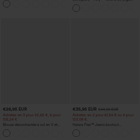
+11
super taille haute 2-en-1 InstantCool
avec poches
€26,95 EUR
€35,95 EUR
€44,95 EUR
Achetez-en 3 pour 52,62 €, 6 pour
Achetez-en 2 pour 61,54 € ou 4 pour
105,24 €
123,08 €.
Blouse décontractée à col en V et
Halara Flex™ Jeans bootcut
manches courtes bouffantes
décontractés taille haute, effet délavé,
avec poches