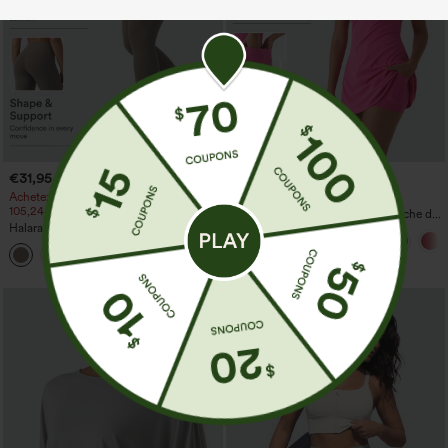
€31,95 EUR
€40,95 EUR
€35,95 EUR
Achetez-en 2 pour 52,62 €, 4 pour
Achetez-en 2, le 3e est offert
105,24 €
SoftlyZero™ Robe active en peluche dos
Halara UltraSculpt™ Leggings
nu — Édition Hyper Facile
d'entraînement sculptants taille haute,
+16
effet ventre plat, avec poche