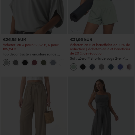
€26,95 EUR
€31,95 EUR
Achetez-en 3 pour 52,62 €, 6 pour
Achetez-en 2 et bénéficiez de 10 % de
105,24 €
réduction | Achetez-en 3 et bénéficiez
de 20 % de réduction
Top décontracté à encolure ronde,
manches chauve-souris et coupe ample
SoftlyZero™ Shorts de yoga 2-en-1
+1
InstantCool, super taille haute, aérés, 5''
avec poches — longueur allongée