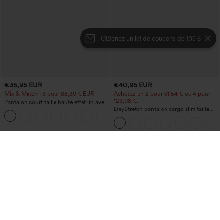
OBtenez un lot de coupons de 100 $
€35,95 EUR
€40,95 EUR
Mix & Match : 3 pour 88,30 € EUR
Achetez-en 2 pour 61,54 € ou 4 pour
123,08 €.
Pantalon court taille haute effet lin avec
poche zippée
DayStretch pantalon cargo slim taille
+7
haute, poches zippées, uni