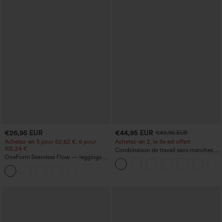
€26,95 EUR
€44,95 EUR
€49,95 EUR
Achetez-en 3 pour 52,62 €, 6 pour
Achetez-en 2, le 3e est offert
105,24 €
Combinaison de travail sans manches à
OneForm Seamless Flow — leggings de
encolure bateau, côtés noués, toucher
yoga sans coutures, taille mi-haute, effet
frais, rayée, avec poches — Édition Easy
gainant pour le ventre et liftant pour les
Peezy
fesses