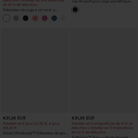
réduction | Achetez-en 3 et bénéficiez
Top de sport pour yoga asymétrique
de 20 % de réduction
(une épaule) à manches longues avec
Débardeur de yoga à col rond, à
ouverture pour le pouce, ourlet arrondi
fronces, effet rafraîchissant - UPF50+
haut-bas, séchage rapide, soutien-gorge
+16
intégré.
€31,95 EUR
€31,95 EUR
Achetez-en 2 pour 52,62 €, 4 pour
Achetez-en 2 et bénéficiez de 10 % de
105,24 €
réduction | Achetez-en 3 et bénéficiez
de 20 % de réduction
Halara UltraSculpt™ Débardeur de sport
à col rond et ourlet arrondi
SoftlyZero™ Airy — shorts de yoga