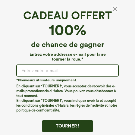
CADEAU OFFERT
100%
de chance de gagner
Entrez votre addresse e-mail pour faire
tourner la roue.*
€35,95 EUR
€44,95 EUR
€49,95 EUR
Achetez-en 2 pour 61,54 € ou 4 pour
Achetez-en 2 et bénéficiez de 10 % de
123,08 €.
réduction | Achetez-en 3 et bénéficiez
de 20 % de réduction
Pantalon décontracté taille haute à
*Nouveaux utilisateurs uniquement.
jambe droite, effet lin, avec poches
Halara Flex™ Jeans délavés
En cliquant sur "TOURNER !", vous acceptez de recevoir des e-
+5
décontractés, coupe baggy à jambe
mails promotionnels d'Halara. Vous pouvez vous désabonner à
large, taille basse asymétrique, poches
zippées
tout moment.
En cliquant sur "TOURNER !", vous indiquez avoir lu et accepté
les conditions générales d'Halara
,
les règles de l'activité
et notre
politique de confidentialité
.
TOURNER !