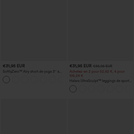
€31,95 EUR
€31,95 EUR
€35,95 EUR
SoftlyZero™ Airy short de yoga 3'' à
Achetez-en 2 pour 52,62 €, 4 pour
taille haute, froncé, InstantCool, avec
105,24 €
+11
poches
Halara UltraSculpt™ leggings de sport
taille haute sculptants — rehaussement
fessier, maintien du ventre, avec poche