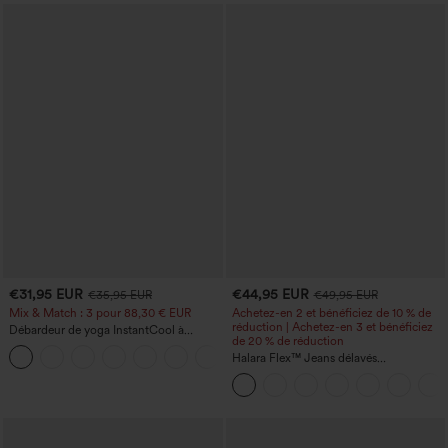
€31,95 EUR
€44,95 EUR
€35,95 EUR
€49,95 EUR
Mix & Match : 3 pour 88,30 € EUR
Achetez-en 2 et bénéficiez de 10 % de
réduction | Achetez-en 3 et bénéficiez
Débardeur de yoga InstantCool à
de 20 % de réduction
encolure en U et ourlet arrondi –
UPF50+
Halara Flex™ Jeans délavés
décontractés, coupe baggy à jambe
large, taille basse asymétrique, poches
zippées