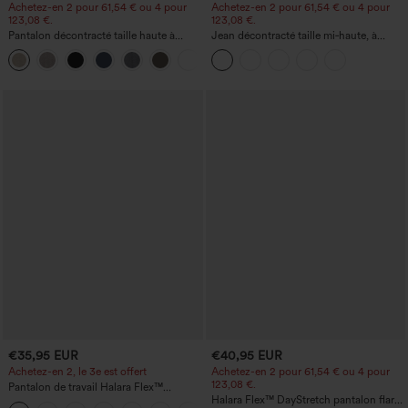
Achetez-en 2 pour 61,54 € ou 4 pour
Achetez-en 2 pour 61,54 € ou 4 pour
123,08 €.
123,08 €.
Pantalon décontracté taille haute à
Jean décontracté taille mi‑haute, à
jambe droite, effet lin, avec poches
cordon de serrage, avec poches
+5
€35,95 EUR
€40,95 EUR
Achetez-en 2, le 3e est offert
Achetez-en 2 pour 61,54 € ou 4 pour
123,08 €.
Pantalon de travail Halara Flex™
DayStretch à taille haute, avec poches et
Halara Flex™ DayStretch pantalon flare