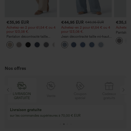
€35,95 EUR
€44,95 EUR
€35,95
€49,95 EUR
Achetez-en 2 pour 61,54 € ou 4
Achetez-en 2 pour 61,54 € ou 4
Achetez-en
pour 123,08 €.
pour 123,08 €.
Pantalon 
Pantalon décontracté taille
Jean décontracté taille mi‑haute,
DayStretch
haute à jambe droite, effet lin,
à cordon de serrage, avec
poches et
+5
avec poches
poches
Nos offres
LIVRAISON
Coupon
Cadeaux
Vente
GRATUITE
spécial
gratuits
Livraison gratuite
sur les commandes supérieures à 70,00 € EUR