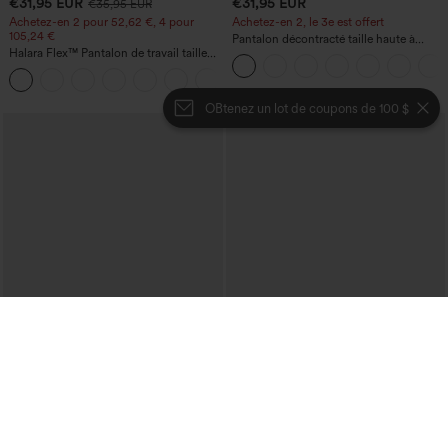
€31,95 EUR
€31,95 EUR
€35,95 EUR
Achetez-en 2 pour 52,62 €, 4 pour
Achetez-en 2, le 3e est offert
105,24 €
Pantalon décontracté taille haute à
Halara Flex™ Pantalon de travail taille
cordon, coupe large en mélange de lin,
haute sculptant la silhouette, gainant la
avec poches
+10
taille, avec poches, jambe large en
micro-gaufre
OBtenez un lot de coupons de 100 $
€40,95 EUR
€44,95 EUR
€49,95 EUR
Pull décontracté à col bateau et
Achetez-en 2 et bénéficiez de 10 % de
manches chauve-souris
réduction | Achetez-en 3 et bénéficiez