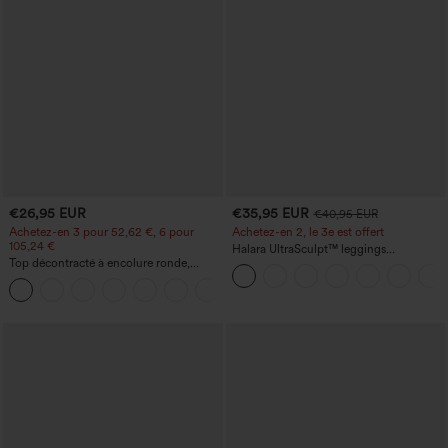
€26,95 EUR
€35,95 EUR
€40,95 EUR
Achetez-en 3 pour 52,62 €, 6 pour
Achetez-en 2, le 3e est offert
105,24 €
Halara UltraSculpt™ leggings
Top décontracté à encolure ronde,
d'entraînement taille haute — fronces
manches chauve-souris et coupe ample
liftantes pour le fessier, maintien gainant
+1
du ventre et poche