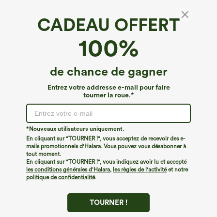
CADEAU OFFERT
Breezeful™*
100%
Breezeful™ — robe nuisette maxi à poche,
coupe fluide et évasée, à séchage rapide,
style décontracté
4.3
(
1509
)
de chance de gagner
€53,95 EUR
Entrez votre addresse e-mail pour faire
tourner la roue.*
*Nouveaux utilisateurs uniquement.
En cliquant sur "TOURNER !", vous acceptez de recevoir des e-
mails promotionnels d'Halara. Vous pouvez vous désabonner à
tout moment.
En cliquant sur "TOURNER !", vous indiquez avoir lu et accepté
les conditions générales d'Halara
,
les règles de l'activité
et notre
politique de confidentialité
.
TOURNER !