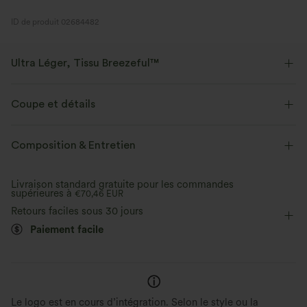
ID de produit 02684482
Ultra Léger, Tissu Breezeful™
Faites de chaque mouvement une brise. C'est notre tissu le plus léger qui
sèche rapidement pour un confort supplémentaire.
Coupe et détails
Extensible dans les 4 sens
Tissu respirant
Coupe ajustée
Col carré
Froncé
Enfilable
Composition & Entretien
Décontracté
Maxi
Trapèze
Sans manches
Tissu ultra léger
Séchage rapide
Livraison standard gratuite pour les commandes
supérieures à
Élasticité moyenne
€70,46 EUR
Élasticité quatre directions
Trapèze
Évacue l’humidité
Retours faciles sous 30 jours
Paiement facile
Le logo est en cours d’intégration. Selon le style ou la