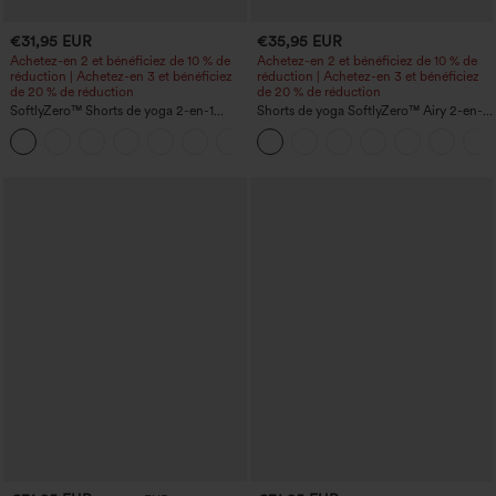
€31,95 EUR
€35,95 EUR
Achetez-en 2 et bénéficiez de 10 % de
Achetez-en 2 et bénéficiez de 10 % de
réduction | Achetez-en 3 et bénéficiez
réduction | Achetez-en 3 et bénéficiez
de 20 % de réduction
de 20 % de réduction
SoftlyZero™ Shorts de yoga 2-en-1
Shorts de yoga SoftlyZero™ Airy 2-en-1
InstantCool, super taille haute, aérés, 5''
InstantCool, super taille haute, 7" avec
+20
avec poches — longueur allongée
poches