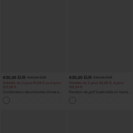
€35,95 EUR
€35,95 EUR
€40,95 EUR
€40,95 EUR
Achetez-en 2 pour 61,54 € ou 4 pour
Achetez-en 2 pour 52,62 €, 4 pour
123,08 €.
105,24 €
Combinaison décontractée chinée à
Pantalon de golf fuselé taille mi-haute à
bretelles réglables, fronces et jambes
cordon, ourlet incurvé, séchage rapide,
+10
larges, avec poches — facile comme
avec poches — UPF40+
tout