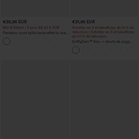
€35,95 EUR
€31,95 EUR
Mix & Match : 3 pour 88,30 € EUR
Achetez-en 2 et bénéficiez de 10 % de
réduction | Achetez-en 3 et bénéficiez
Pantalon court taille haute effet lin avec
de 20 % de réduction
poche zippée
+7
SoftlyZero™ Airy — shorts de yoga
super taille haute 2-en-1 InstantCool
avec poches