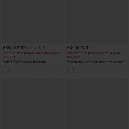
€35,95 EUR
€31,95 EUR
€44,95 EUR
Achetez-en 2 pour 61,54 € ou 4 pour
Achetez-en 2 pour 52,62 €, 4 pour
123,08 €.
105,24 €
Halara Flex™ Jeans bootcut
DayStretch pantalon décontracté taille
décontractés taille haute, effet délavé,
haute avec poches et coupe droite
+5
avec poches