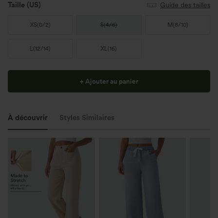
Taille
(US)
Guide des tailles
XS
(
0/2
)
S
(
4/6
)
M
(
8/10
)
L
(
12/14
)
XL
(
16
)
+ Ajouter au panier
À découvrir
Styles Similaires