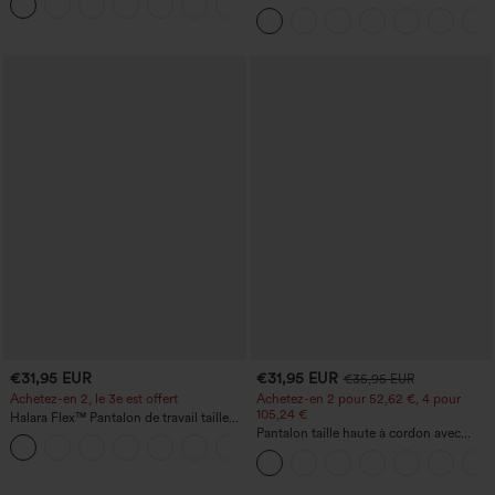
+23
coupe droite
de travail, taille mi-haute, poche latérale
zippée
€31,95 EUR
€31,95 EUR
€35,95 EUR
Achetez-en 2, le 3e est offert
Achetez-en 2 pour 52,62 €, 4 pour
105,24 €
Halara Flex™ Pantalon de travail taille
haute avec poche latérale arrière et
Pantalon taille haute à cordon avec
+13
légère coupe évasée
poches, jambe large et coupe ample,
style décontracté, effet lin