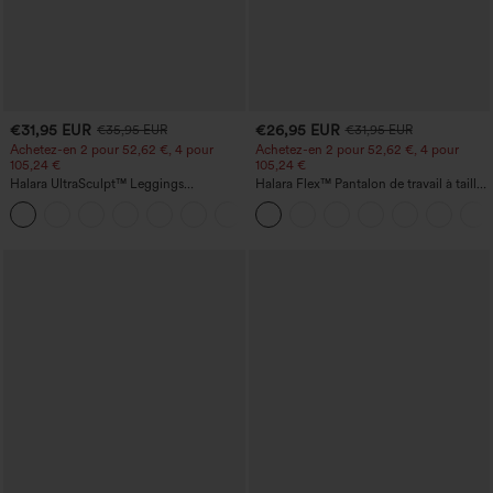
€31,95 EUR
€26,95 EUR
€35,95 EUR
€31,95 EUR
Achetez-en 2 pour 52,62 €, 4 pour
Achetez-en 2 pour 52,62 €, 4 pour
105,24 €
105,24 €
Halara UltraSculpt™ Leggings
Halara Flex™ Pantalon de travail à taille
d'entraînement sculptants taille haute,
haute, jambe large, avec poches, en
+16
effet ventre plat, avec poche
maille gaufrée