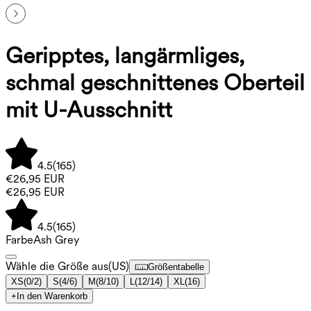
Geripptes, langärmliges,
schmal geschnittenes Oberteil
mit U-Ausschnitt
4.5
(
165
)
€26,95 EUR
€26,95 EUR
4.5
(
165
)
Farbe
Ash Grey
Wähle die Größe aus
(
US
)
Größentabelle
XS
(
0/2
)
S
(
4/6
)
M
(
8/10
)
L
(
12/14
)
XL
(
16
)
+
In den Warenkorb