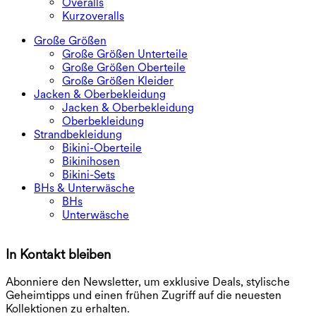
Overalls
Kurzoveralls
Große Größen
Große Größen Unterteile
Große Größen Oberteile
Große Größen Kleider
Jacken & Oberbekleidung
Jacken & Oberbekleidung
Oberbekleidung
Strandbekleidung
Bikini-Oberteile
Bikinihosen
Bikini-Sets
BHs & Unterwäsche
BHs
Unterwäsche
In Kontakt bleiben
E
Abonniere den Newsletter, um exklusive Deals, stylische
Geheimtipps und einen frühen Zugriff auf die neuesten
Kollektionen zu erhalten.