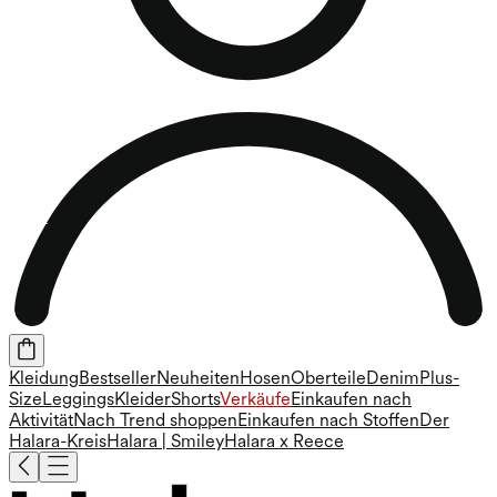
Kleidung
Bestseller
Neuheiten
Hosen
Oberteile
Denim
Plus-
Size
Leggings
Kleider
Shorts
Verkäufe
Einkaufen nach
Aktivität
Nach Trend shoppen
Einkaufen nach Stoffen
Der
Halara-Kreis
Halara | Smiley
Halara x Reece