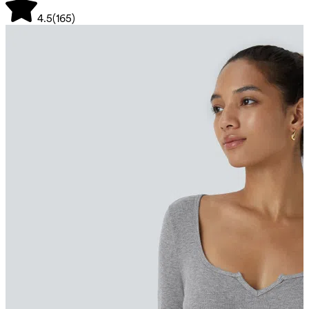
4.5
(
165
)