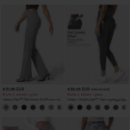
€31,95 EUR
€35,95 EUR
€40,95 EUR
Kaufe 2, erhalte 1 gratis
Kaufe 2, erhalte 1 gratis
Halara Flex™ Dehnbare Stoffhose mit
Halara UltraSculpt™ Trainingsleggings
hohem Bund und Seitentasche hinten
mit hohem Bund – raffende Push-up-
+13
Po-Form, Bauchkontrolle, Taschen und
formende Passform