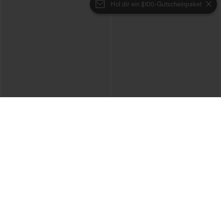
Hol dir ein $100-Gutscheinpaket
€44,95 EUR
€35,95 EUR
Mix & Match: 3 für 88,30 €
Beim Kauf von 2 Stück 10 % Rabatt |
Beim Kauf von 3 Stück 20 % Rabatt
Halara Flex™ hoch taillierte Baggy-
Jeans mit Taschen, weitem Bein,
SoftlyZero™ Airy, superhoch
+2
stonewashed, lässig
geschnittene 2-in-1 InstantCool Yoga-
Shorts 7" mit Taschen