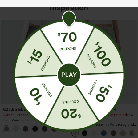
Inspiration
€35,95 EUR
€31,95 EUR
€35,95 EUR
Kaufe 2, erhalte 1 gratis
Kaufen Sie 2 Stück für 52,62 € oder 4
Stück für 105,24 €.
High Waisted Side Pocket Straight Leg
Work Pants
Hochtaillierte Hose mit Kordelzug und
+23
Taschen, weitem Bein, lässig und locker
in Leinenoptik