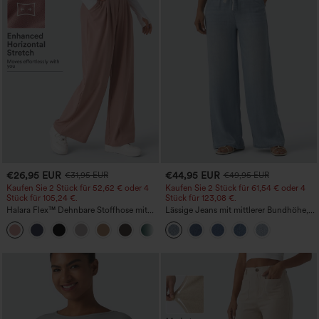
€26,95 EUR
€44,95 EUR
€31,95 EUR
€49,95 EUR
Kaufen Sie 2 Stück für 52,62 € oder 4
Kaufen Sie 2 Stück für 61,54 € oder 4
Stück für 105,24 €.
Stück für 123,08 €.
Halara Flex™ Dehnbare Stoffhose mit
Lässige Jeans mit mittlerer Bundhöhe,
hohem Bund, Waffelmuster,
Kordelzug und Taschen
+21
Seitentaschen und weitem Bein