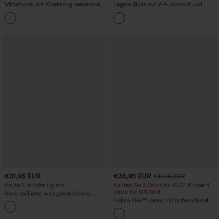
Mittelhohe, mit Kordelzug versehene,
Legere Bluse mit V-Ausschnitt und
schnelltrocknende Golfhose mit schmal
kurzen Puffärmeln
+2
zulaufendem Schnitt, abgerundetem
Saum und Taschen – UPF 40+
€31,95 EUR
€35,95 EUR
€44,95 EUR
Kaufe 2, erhalte 1 gratis
Kaufen Sie 2 Stück für 61,54 € oder 4
Stück für 123,08 €.
Hoch taillierte, weit geschnittene
Freizeithose aus Leinenmischung mit
Halara Flex™ Jeans mit hohem Bund
+5
Kordelzug und Taschen
und Taschen, gewaschener, lässiger
Bootcut