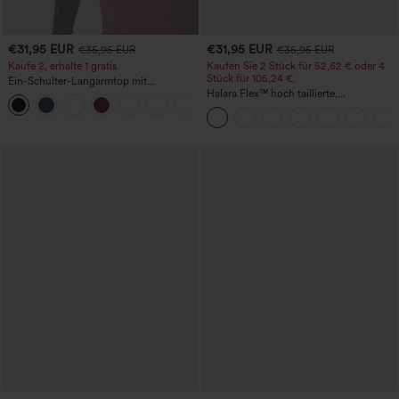
€31,95 EUR
€31,95 EUR
€35,95 EUR
€35,95 EUR
Kaufe 2, erhalte 1 gratis
Kaufen Sie 2 Stück für 52,62 € oder 4
Stück für 105,24 €.
Ein-Schulter-Langarmtop mit
Daumenloch, geschwungener Saum
Halara Flex™ hoch taillierte,
+4
(High-Low), schnell trocknend – Yoga-
figurformende Arbeitshose, die die Taille
Sporttop mit integriertem BH
schmaler wirken lässt, mit Taschen,
weitem Bein und Mikro-Waffelstruktur