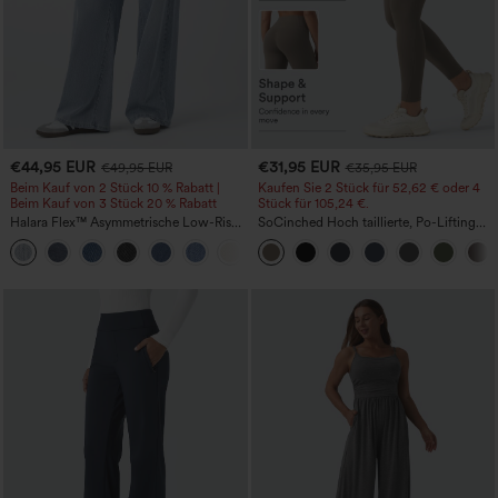
€44,95 EUR
€31,95 EUR
€49,95 EUR
€35,95 EUR
Beim Kauf von 2 Stück 10 % Rabatt |
Kaufen Sie 2 Stück für 52,62 € oder 4
Beim Kauf von 3 Stück 20 % Rabatt
Stück für 105,24 €.
Halara Flex™ Asymmetrische Low-Rise-
SoCinched Hoch taillierte, Po-Lifting
Jeans mit Reißverschlusstaschen,
7/8-Trainingsleggings mit
+5
Baggy-Stil, weitem Bein, gewaschen,
Bauchkontrolle und Seitentaschen
lässig