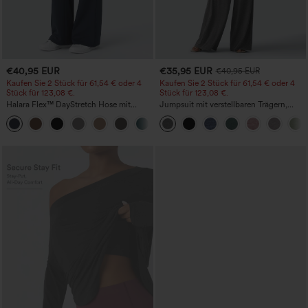
€40,95 EUR
€35,95 EUR
€40,95 EUR
Kaufen Sie 2 Stück für 61,54 € oder 4
Kaufen Sie 2 Stück für 61,54 € oder 4
Stück für 123,08 €.
Stück für 123,08 €.
Halara Flex™ DayStretch Hose mit
Jumpsuit mit verstellbaren Trägern,
mittlerer Bundhöhe, seitlicher
gerafftem Detail, weitem Bein und
+12
Reißverschlusstasche und
meliertem Stoff, lässig, mit Taschen -
Work‑Flare‑Schnitt
Easy Peezy