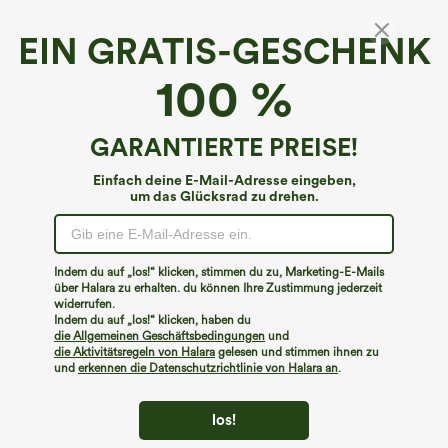
EIN GRATIS-GESCHENK
100 %
GARANTIERTE PREISE!
Einfach deine E-Mail-Adresse eingeben,
um das Glücksrad zu drehen.
Hoppla!
Wir können die von Ihnen gesuchte Seite nicht
Indem du auf „los!“ klicken, stimmen du zu, Marketing-E-Mails
finden.
über Halara zu erhalten. du können Ihre Zustimmung jederzeit
widerrufen.
Indem du auf „los!“ klicken, haben du
Mehr einkaufen
die Allgemeinen Geschäftsbedingungen
und
die Aktivitätsregeln von Halara
gelesen und stimmen ihnen zu
und
erkennen die Datenschutzrichtlinie von Halara an
.
los!