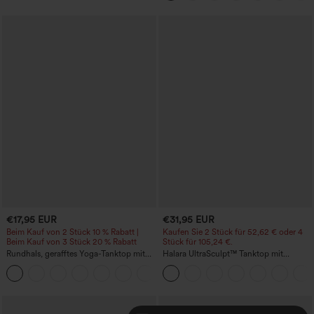
€17,95 EUR
€31,95 EUR
Beim Kauf von 2 Stück 10 % Rabatt |
Kaufen Sie 2 Stück für 52,62 € oder 4
Beim Kauf von 3 Stück 20 % Rabatt
Stück für 105,24 €.
Rundhals, gerafftes Yoga-Tanktop mit
Halara UltraSculpt™ Tanktop mit
Cool-Touch-Effekt – UPF50+
Rundhalsausschnitt und
+16
geschwungenem Saum