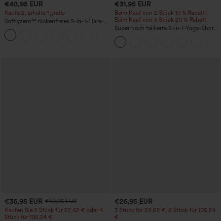
€40,95 EUR
€31,95 EUR
Kaufe 2, erhalte 1 gratis
Beim Kauf von 2 Stück 10 % Rabatt |
Beim Kauf von 3 Stück 20 % Rabatt
Softlyzero™ rückenfreies 2-in-1-Flare-
Trainingskleid – Wannabe – Easy Peezy
Super hoch taillierte 2-in-1-Yoga-Shorts
+29
mit Gesäßtasche und Seitentasche-
längere Länge
€35,95 EUR
€26,95 EUR
€40,95 EUR
Kaufen Sie 2 Stück für 52,62 € oder 4
3 Stück für 52,62 €, 6 Stück für 105,24
Stück für 105,24 €.
€