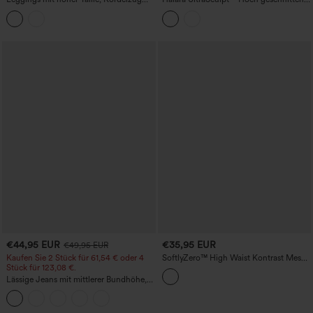
und Bauchformung, Color-Block-
bauchformende 7/8-Trainingsleggings
Streifen, 7/8-Länge, mit Taschen
mit Color-Block-Streifen und Taschen
€44,95 EUR
€35,95 EUR
€49,95 EUR
Kaufen Sie 2 Stück für 61,54 € oder 4
SoftlyZero™ High Waist Kontrast Mesh
Stück für 123,08 €.
Verstellbare Schnalle Tanzleggings mit
Tasche-UPF50+
Lässige Jeans mit mittlerer Bundhöhe,
Kordelzug und Taschen