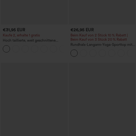
€31,95 EUR
€26,95 EUR
Kaufe 2, erhalte 1 gratis
Beim Kauf von 2 Stück 10 % Rabatt |
Beim Kauf von 3 Stück 20 % Rabatt
Hoch taillierte, weit geschnittene
Freizeithose aus Leinenmischung mit
Rundhals-Langarm-Yoga-Sporttop mit
+5
Kordelzug und Taschen
Raffung - UPF50+