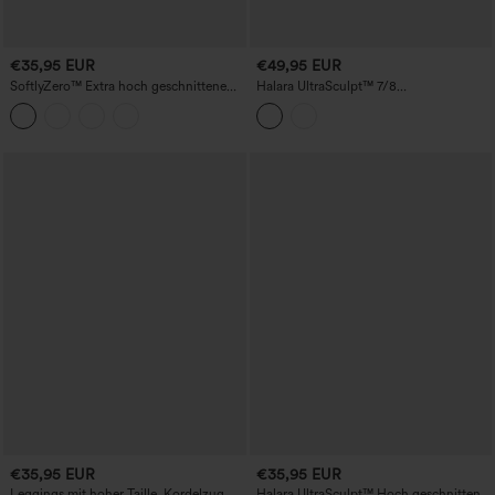
€35,95 EUR
€49,95 EUR
SoftlyZero™ Extra hoch geschnittene
Halara UltraSculpt™ 7/8
Umstands-Yoga-Leggings, 7/8-Länge -
Trainingsleggings mit Leopardenprint,
UPF50+
hoher Taille, bauchformender Kontrolle,
Po‑Lifting, Color‑Block‑Streifen und
Taschen
€35,95 EUR
€35,95 EUR
Leggings mit hoher Taille, Kordelzug
Halara UltraSculpt™ Hoch geschnittene,