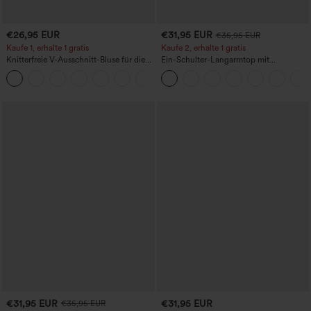
€26,95 EUR
€31,95 EUR
€35,95 EUR
Kaufe 1, erhalte 1 gratis
Kaufe 2, erhalte 1 gratis
Knitterfreie V-Ausschnitt-Bluse für die
Ein-Schulter-Langarmtop mit
Arbeit, kurzärmelig und oversized
Daumenloch, geschwungener Saum
+1
(High-Low), schnell trocknend – Yoga-
Sporttop mit integriertem BH
€31,95 EUR
€31,95 EUR
€35,95 EUR