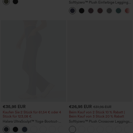
Po‑Raffung und Taschen
Softlyzero™ Plush Einfarbige Leggings
mit hoher Taille und doppelten Taschen-
UPF50+
€35,95 EUR
€26,95 EUR
€31,95 EUR
Kaufen Sie 2 Stück für 61,54 € oder 4
Beim Kauf von 2 Stück 10 % Rabatt |
Stück für 123,08 €.
Beim Kauf von 3 Stück 20 % Rabatt
Halara UltraSculpt™ Yoga-Bootcut-
Softlyzero™ Plush Crossover Leggings
Leggings mit hoher Taille,
mit Taschen-UPF50+
+11
bauchformender Unterstützung und