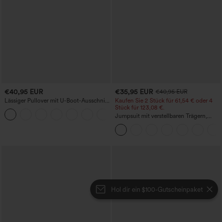
€40,95 EUR
€35,95 EUR
€40,95 EUR
Lässiger Pullover mit U-Boot-Ausschnitt
Kaufen Sie 2 Stück für 61,54 € oder 4
und Fledermausärmeln.
Stück für 123,08 €.
+1
Jumpsuit mit verstellbaren Trägern,
gerafftem Detail, weitem Bein und
meliertem Stoff, lässig, mit Taschen -
Easy Peezy
Hol dir ein $100-Gutscheinpaket