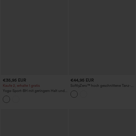
€35,95 EUR
€44,95 EUR
Kaufe 2, erhalte 1 gratis
SoftlyZero™ hoch geschnittene Tanz-
Ballonhose mit Kordelzug und Taschen
Yoga-Sport-BH mit geringem Halt und
– UPF50+
integriertem BH-Einsatz, kühles
Tragegefühl, schnelltrocknend, UPF50+