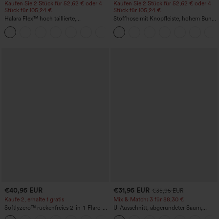
Kaufen Sie 2 Stück für 52,62 € oder 4
Kaufen Sie 2 Stück für 52,62 € oder 4
Stück für 105,24 €.
Stück für 105,24 €.
Halara Flex™ hoch taillierte,
Stoffhose mit Knopfleiste, hohem Bund,
figurformende Arbeitshose, die die Taille
mehreren Taschen und geradem Bein
+10
schmaler wirken lässt, mit Taschen,
weitem Bein und Mikro-Waffelstruktur
€40,95 EUR
€31,95 EUR
€35,95 EUR
Kaufe 2, erhalte 1 gratis
Mix & Match: 3 für 88,30 €
Softlyzero™ rückenfreies 2-in-1-Flare-
U-Ausschnitt, abgerundeter Saum,
Trainingskleid – Wannabe – Easy Peezy
InstantCool Yoga-Trägertop – UPF50+