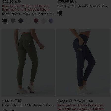
€22,95 EUR
€35,95 EUR
Beim Kauf von 2 Stück 10 % Rabatt |
SoftlyZero™ High Waist Kontrast Mesh
Beim Kauf von 3 Stück 20 % Rabatt
Verstellbare Schnalle Tanzleggings mit
Tasche-UPF50+
SoftlyZero™ Luftiges Lauf-Tanktop mit
eckigem Ausschnitt (Cropped), Cool-
Touch – verlängerte Länge – UPF50+
€44,95 EUR
€31,95 EUR
€35,95 EUR
Halara UltraSculpt™ hoch geschnittene,
Beim Kauf von 2 Stück 10 % Rabatt |
bauchformende Trainingsleggings mit
Beim Kauf von 3 Stück 20 % Rabatt