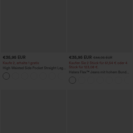
€35,95 EUR
€35,95 EUR
€44,95 EUR
Kaufe 2, erhalte 1 gratis
Kaufen Sie 2 Stück für 61,54 € oder 4
Stück für 123,08 €.
High Waisted Side Pocket Straight Leg
Work Pants
Halara Flex™ Jeans mit hohem Bund
+23
und Taschen, gewaschener, lässiger
Bootcut