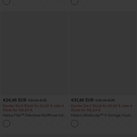
+29
€26,95 EUR
€31,95 EUR
€31,95 EUR
€35,95 EUR
Kaufen Sie 2 Stück für 52,62 € oder 4
Kaufen Sie 2 Stück für 52,62 € oder 4
Stück für 105,24 €.
Stück für 105,24 €.
Halara Flex™ Dehnbare Stoffhose mit
Halara UltraSculpt™ V-förmige, hoch
hohem Bund, Waffelmuster,
geschnittene Flare-Yoga-Leggings mit
+21
Seitentaschen und weitem Bein
kontrastierender Spitze und Taschen