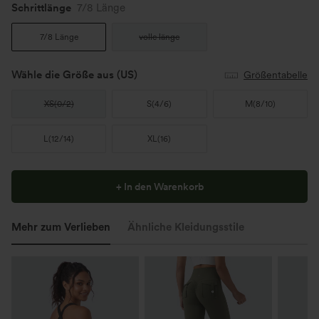
Schrittlänge️
7/8 Länge
7/8 Länge
volle länge
Wähle die Größe aus
(US)
Größentabelle
XS
(
0/2
)
S
(
4/6
)
M
(
8/10
)
L
(
12/14
)
XL
(
16
)
+ In den Warenkorb
Mehr zum Verlieben
Ähnliche Kleidungsstile