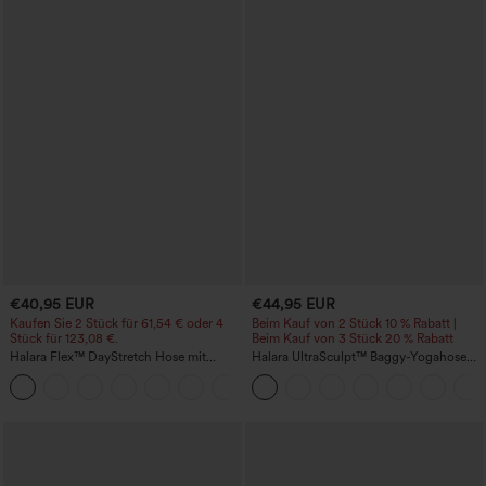
€40,95 EUR
€44,95 EUR
Kaufen Sie 2 Stück für 61,54 € oder 4
Beim Kauf von 2 Stück 10 % Rabatt |
Stück für 123,08 €.
Beim Kauf von 3 Stück 20 % Rabatt
Halara Flex™ DayStretch Hose mit
Halara UltraSculpt™ Baggy-Yogahose
mittlerer Bundhöhe, seitlicher
mit hohem Bund, Bauchkontrolle,
+12
Reißverschlusstasche und
Color-Block-Streifen und Taschen
Work‑Flare‑Schnitt