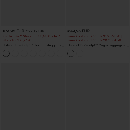
€31,95 EUR
€49,95 EUR
€35,95 EUR
Kaufen Sie 2 Stück für 52,62 € oder 4
Beim Kauf von 2 Stück 10 % Rabatt |
Stück für 105,24 €.
Beim Kauf von 3 Stück 20 % Rabatt
Halara UltraSculpt™ Trainingsleggings
Halara UltraSculpt™ Yoga-Leggings mit
mit hoher Taille – formend, Po-Lifting,
hoher Taille, bauchformendem Effekt,
+15
Bauchkontrolle und mit Taschen
Seitenstreifen und Tasche