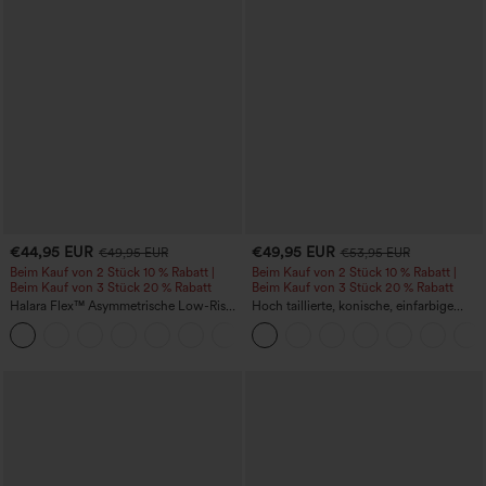
€44,95 EUR
€49,95 EUR
€49,95 EUR
€53,95 EUR
Beim Kauf von 2 Stück 10 % Rabatt |
Beim Kauf von 2 Stück 10 % Rabatt |
Beim Kauf von 3 Stück 20 % Rabatt
Beim Kauf von 3 Stück 20 % Rabatt
Halara Flex™ Asymmetrische Low-Rise-
Hoch taillierte, konische, einfarbige
Jeans mit Reißverschlusstaschen,
Anzughose mit Seitentaschen
+5
Baggy-Stil, weitem Bein, gewaschen,
lässig