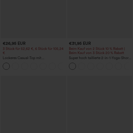
€26,95 EUR
€31,95 EUR
3 Stück für 52,62 €, 6 Stück für 105,24
Beim Kauf von 2 Stück 10 % Rabatt |
€
Beim Kauf von 3 Stück 20 % Rabatt
Lockeres Casual-Top mit
Super hoch taillierte 2-in-1-Yoga-Shorts
Rundhalsausschnitt und
mit Gesäßtasche und Seitentasche-
+1
Fledermausärmeln
längere Länge