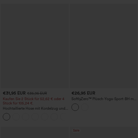
€31,95 EUR
€26,95 EUR
€35,95 EUR
Kaufen Sie 2 Stück für 52,62 € oder 4
SoftlyZero™ Plüsch-Yoga-Sport-BH mit
Stück für 105,24 €.
integriertem BH und leichter Stütze
Hochtaillierte Hose mit Kordelzug und
Taschen, weitem Bein, lässig und locker
+15
in Leinenoptik
Sale