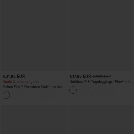
€31,95 EUR
€17,95 EUR
€31,95 EUR
Kaufe 2, erhalte 1 gratis
Nahtlose 7/8‑Yogaleggings "Flow" mit
hoher Taille, Bauchkontrolle und
Halara Flex™ Dehnbare Stoffhose mit
Po‑Lifting
hohem Bund und Seitentasche hinten
+13