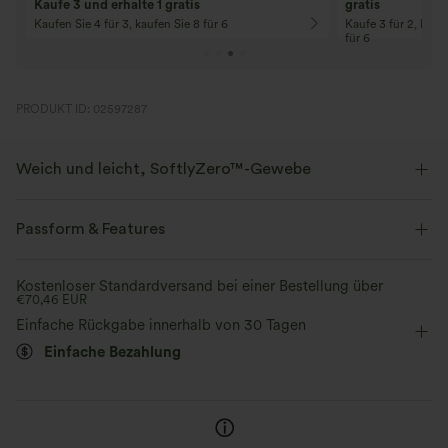
Kaufe 3 und erhalte 1 gratis
gratis
Kaufen Sie 4 für 3, kaufen Sie 8 für 6
Kaufe 3 für 2, Kauf
für 6
PRODUKT ID: 02597287
Weich und leicht, SoftlyZero™-Gewebe
Unser charakteristischer Stoff ist leichtgewichtig und butterweich - fast
so, als ob du nichts tragen würdest.
Passform & Features
Butterweich
Vier-Wege-Stretch
Crossover-Bund
Crossover
überziehen
Kostenloser Standardversand bei einer Bestellung über
€70,46 EUR
Yoga & Pilates
Kontrastierende Farben
7/8-Länge
Atmungsaktiv
Feuchtigkeitsableitend
Einfache Rückgabe innerhalb von 30 Tagen
Einfache Bezahlung
mit hohem Bund
eng geschnitten
Hohe Dehnung
Vier-Wege-Stretch
Skinny / Hauteng