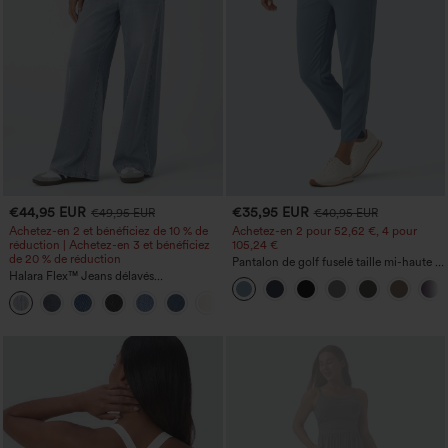
€44,95 EUR
€35,95 EUR
€49,95 EUR
€40,95 EUR
Achetez-en 2 et bénéficiez de 10 % de
Achetez-en 2 pour 52,62 €, 4 pour
réduction | Achetez-en 3 et bénéficiez
105,24 €
de 20 % de réduction
Pantalon de golf fuselé taille mi-haute à
Halara Flex™ Jeans délavés
cordon, ourlet incurvé, séchage rapide,
décontractés, coupe baggy à jambe
avec poches — UPF40+
+5
large, taille basse asymétrique, poches
zippées