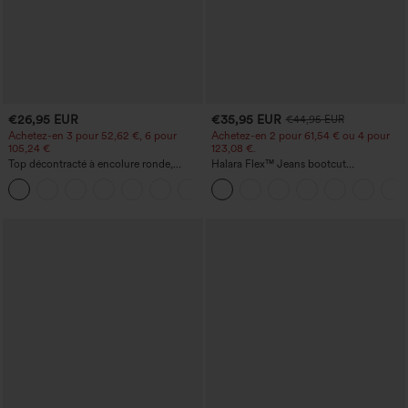
€26,95 EUR
€35,95 EUR
€44,95 EUR
Achetez-en 3 pour 52,62 €, 6 pour
Achetez-en 2 pour 61,54 € ou 4 pour
105,24 €
123,08 €.
Top décontracté à encolure ronde,
Halara Flex™ Jeans bootcut
manches chauve-souris et coupe ample
décontractés taille haute, effet délavé,
+1
avec poches