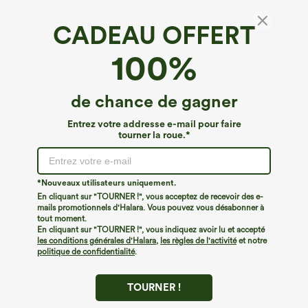
CADEAU OFFERT
100%
de chance de gagner
Entrez votre addresse e-mail pour faire
tourner la roue.*
Oops!
Nous ne semblons pas pouvoir trouver la page que
*Nouveaux utilisateurs uniquement.
vous recherchez.
En cliquant sur "TOURNER !", vous acceptez de recevoir des e-
mails promotionnels d'Halara. Vous pouvez vous désabonner à
tout moment.
Acheter plus
En cliquant sur "TOURNER !", vous indiquez avoir lu et accepté
les conditions générales d'Halara
,
les règles de l'activité
et notre
politique de confidentialité
.
TOURNER !