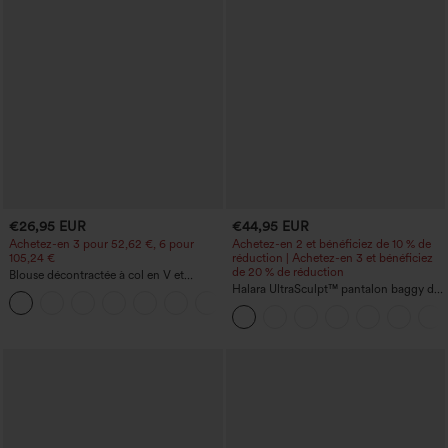
€26,95 EUR
€44,95 EUR
Achetez-en 3 pour 52,62 €, 6 pour
Achetez-en 2 et bénéficiez de 10 % de
105,24 €
réduction | Achetez-en 3 et bénéficiez
de 20 % de réduction
Blouse décontractée à col en V et
manches courtes bouffantes
Halara UltraSculpt™ pantalon baggy de
yoga taille haute à effet gainant pour le
ventre, à rayures color block, avec
poches