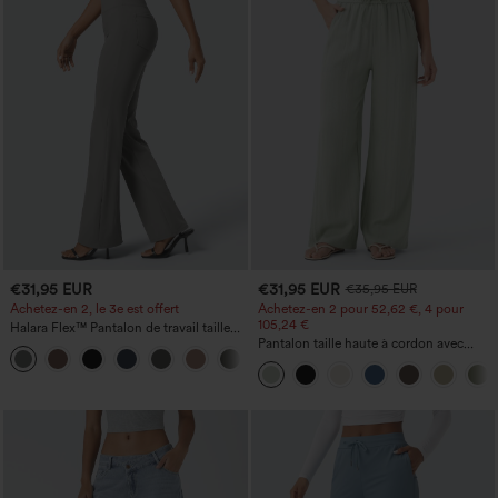
€31,95 EUR
€31,95 EUR
€35,95 EUR
Achetez-en 2, le 3e est offert
Achetez-en 2 pour 52,62 €, 4 pour
105,24 €
Halara Flex™ Pantalon de travail taille
haute avec poche latérale arrière et
Pantalon taille haute à cordon avec
+13
légère coupe évasée
poches, jambe large et coupe ample,
style décontracté, effet lin