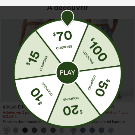
À découvrir
€35,95 EUR
€44,95 EUR
€49,95 EUR
Achetez-en 2 pour 61,54 € ou 4 pour
Achetez-en 2 pour 61,54 € ou 4 pour
123,08 €.
123,08 €.
Pantalon décontracté taille haute à
Jean décontracté taille mi‑haute, à
jambe droite, effet lin, avec poches
cordon de serrage, avec poches
+5