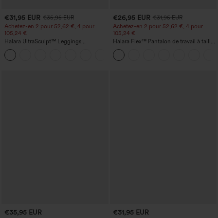
€31,95 EUR
€26,95 EUR
€35,95 EUR
€31,95 EUR
Achetez-en 2 pour 52,62 €, 4 pour
Achetez-en 2 pour 52,62 €, 4 pour
105,24 €
105,24 €
Halara UltraSculpt™ Leggings
Halara Flex™ Pantalon de travail à taille
d'entraînement sculptants taille haute,
haute, jambe large, avec poches, en
+16
effet ventre plat, avec poche
maille gaufrée
€35,95 EUR
€31,95 EUR