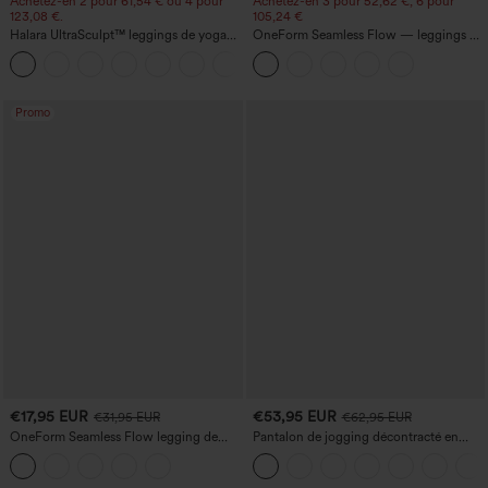
Achetez-en 2 pour 61,54 € ou 4 pour
Achetez-en 3 pour 52,62 €, 6 pour
123,08 €.
105,24 €
Halara UltraSculpt™ leggings de yoga
OneForm Seamless Flow — leggings de
taille haute, gainants avec contrôle du
yoga sans coutures, taille mi-haute, effet
+11
ventre, coupe bootcut, à poches
gainant pour le ventre et liftant pour les
fesses
Promo
€17,95 EUR
€53,95 EUR
€31,95 EUR
€62,95 EUR
OneForm Seamless Flow legging de
Pantalon de jogging décontracté en
yoga taille haute, gainant pour le ventre
French terry à imprimé denim, taille mi-
et effet rehausseur de fesses
haute, style jean, avec poches