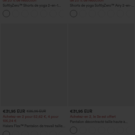
de 20 % de réduction
de 20 % de réduction
SoftlyZero™ Shorts de yoga 2-en-1
Shorts de yoga SoftlyZero™ Airy 2-en-1
InstantCool, super taille haute, aérés, 5''
InstantCool, super taille haute, 7" avec
+20
avec poches — longueur allongée
poches
€31,95 EUR
€31,95 EUR
€35,95 EUR
Achetez-en 2 pour 52,62 €, 4 pour
Achetez-en 2, le 3e est offert
105,24 €
Pantalon décontracté taille haute à
Halara Flex™ Pantalon de travail taille
cordon, coupe large en mélange de lin,
haute sculptant la silhouette, gainant la
avec poches
+10
taille, avec poches, jambe large en