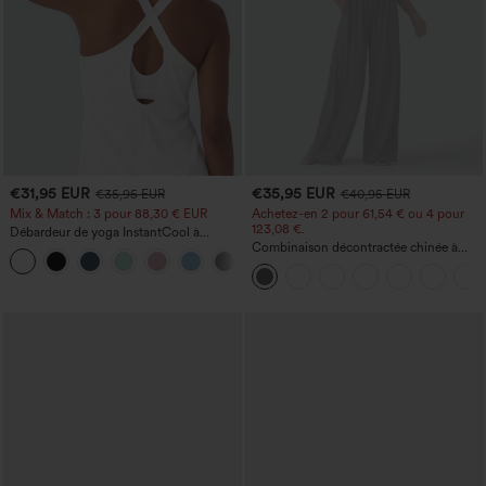
€31,95 EUR
€35,95 EUR
€35,95 EUR
€40,95 EUR
Mix & Match : 3 pour 88,30 € EUR
Achetez-en 2 pour 61,54 € ou 4 pour
123,08 €.
Débardeur de yoga InstantCool à
encolure en U et ourlet arrondi –
Combinaison décontractée chinée à
UPF50+
bretelles réglables, fronces et jambes
larges, avec poches — facile comme
tout