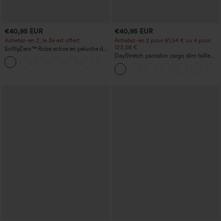
€40,95 EUR
€40,95 EUR
Achetez-en 2, le 3e est offert
Achetez-en 2 pour 61,54 € ou 4 pour
123,08 €.
SoftlyZero™ Robe active en peluche dos
nu — Édition Hyper Facile
DayStretch pantalon cargo slim taille
+29
haute, poches zippées, uni