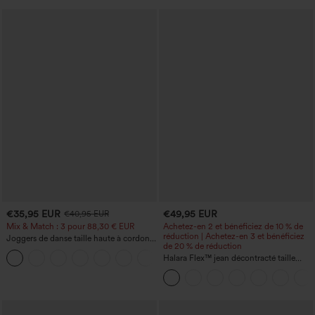
€35,95 EUR
€49,95 EUR
€40,95 EUR
Mix & Match : 3 pour 88,30 € EUR
Achetez-en 2 et bénéficiez de 10 % de
réduction | Achetez-en 3 et bénéficiez
Joggers de danse taille haute à cordon,
de 20 % de réduction
effet froncé, coupe fuselée, à séchage
rapide et toucher frais, avec poches —
Halara Flex™ jean décontracté taille
UPF40+
haute à effet gainant, coupe large, avec
poches