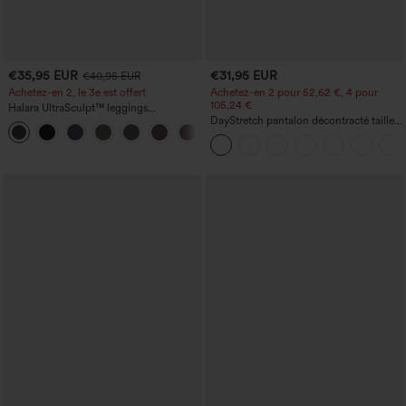
€35,95 EUR
€31,95 EUR
€40,95 EUR
Achetez-en 2, le 3e est offert
Achetez-en 2 pour 52,62 €, 4 pour
105,24 €
Halara UltraSculpt™ leggings
d'entraînement taille haute — fronces
DayStretch pantalon décontracté taille
+11
liftantes pour le fessier, maintien gainant
haute avec poches et coupe droite
du ventre et poche