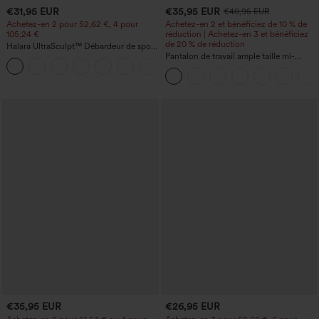
€31,95 EUR
€35,95 EUR
€40,95 EUR
Achetez-en 2 pour 52,62 €, 4 pour
Achetez-en 2 et bénéficiez de 10 % de
105,24 €
réduction | Achetez-en 3 et bénéficiez
de 20 % de réduction
Halara UltraSculpt™ Débardeur de sport
à col rond et ourlet arrondi
Pantalon de travail ample taille mi-
+11
haute, coupe « barrel » (jambe en forme
de tonneau) avec poches
€35,95 EUR
€26,95 EUR