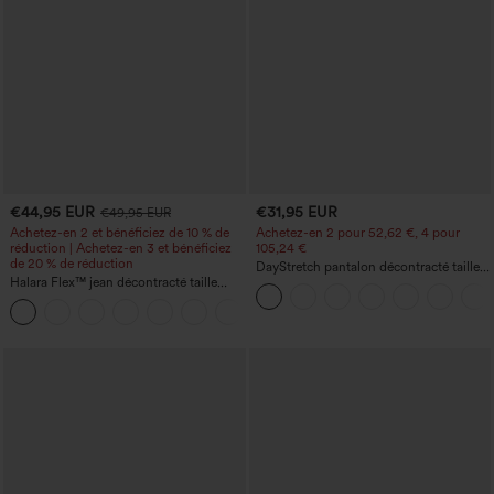
€44,95 EUR
€31,95 EUR
€49,95 EUR
Achetez-en 2 et bénéficiez de 10 % de
Achetez-en 2 pour 52,62 €, 4 pour
réduction | Achetez-en 3 et bénéficiez
105,24 €
de 20 % de réduction
DayStretch pantalon décontracté taille
Halara Flex™ jean décontracté taille
haute à jambe en forme de tonneau
haute, large, avec poches, ourlet
avec poches
+1
retroussé et effet délavé