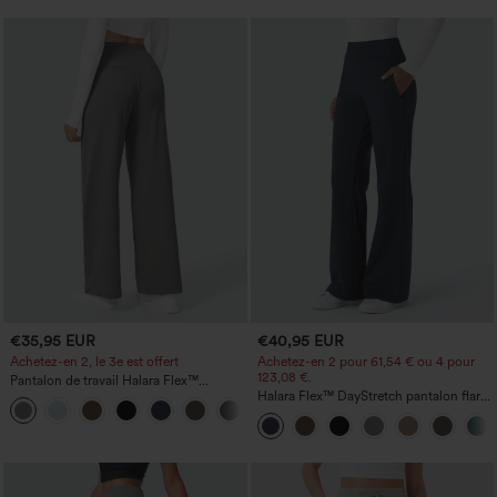
€35,95 EUR
€40,95 EUR
Achetez-en 2, le 3e est offert
Achetez-en 2 pour 61,54 € ou 4 pour
123,08 €.
Pantalon de travail Halara Flex™
DayStretch à taille haute, avec poches et
Halara Flex™ DayStretch pantalon flare
+23
coupe droite
de travail, taille mi-haute, poche latérale
zippée