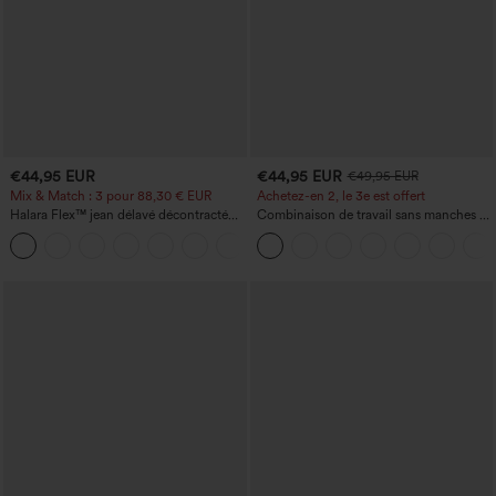
€44,95 EUR
€44,95 EUR
€49,95 EUR
Mix & Match : 3 pour 88,30 € EUR
Achetez-en 2, le 3e est offert
Halara Flex™ jean délavé décontracté
Combinaison de travail sans manches à
taille haute à poches, coupe baggy à
encolure bateau, côtés noués, toucher
+2
jambe large
frais, rayée, avec poches — Édition Easy
Peezy