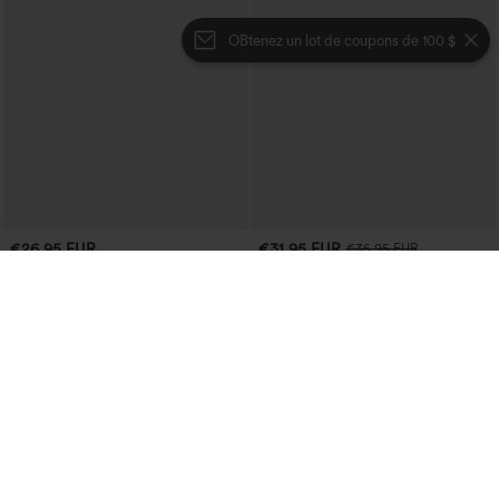
OBtenez un lot de coupons de 100 $
€26,95 EUR
€31,95 EUR
€35,95 EUR
Achetez-en 3 pour 52,62 €, 6 pour
Achetez-en 2 et bénéficiez de 10 % de
105,24 €
réduction | Achetez-en 3 et bénéficiez
de 20 % de réduction
Pantacourt jogger de yoga chiné, taille
haute, à fronces, avec poches.
Jupe midi décontractée 2-en-1, taille
+4
haute à effet gainant, froncée avec
ourlet arrondi, en polaire et PU