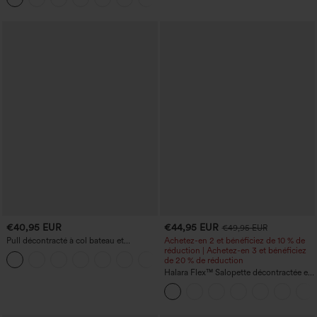
micro-gaufre
€40,95 EUR
€44,95 EUR
€49,95 EUR
Pull décontracté à col bateau et
Achetez-en 2 et bénéficiez de 10 % de
manches chauve-souris
réduction | Achetez-en 3 et bénéficiez
+1
de 20 % de réduction
Halara Flex™ Salopette décontractée en
denim lavé à encolure en V avec poche