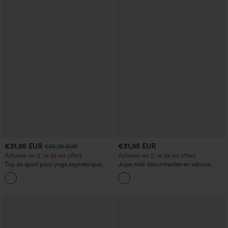
€31,95 EUR
€31,95 EUR
€35,95 EUR
Achetez-en 2, le 3e est offert
Achetez-en 2, le 3e est offert
Top de sport pour yoga asymétrique
Jupe midi décontractée en velours
(une épaule) à manches longues avec
côtelé, taille mi-haute, poches avant
+3
ouverture pour le pouce, ourlet arrondi
latérales à rabat
haut-bas, séchage rapide, soutien-gorge
intégré.