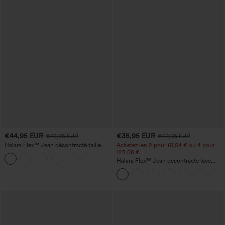
€44,95 EUR
€35,95 EUR
€49,95 EUR
€40,95 EUR
Halara Flex™ Jean décontracté taille
Achetez-en 2 pour 61,54 € ou 4 pour
haute, jambe droite, délavé, avec poches
123,08 €.
+3
Halara Flex™ Jean décontracté lavé
taille haute à poche croisée