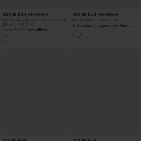
€31,95 EUR
€31,95 EUR
€35,95 EUR
€35,95 EUR
Kaufen Sie 2 Stück für 52,62 € oder 4
Mix & Match: 3 für 88,30 €
Stück für 105,24 €.
U-Ausschnitt, abgerundeter Saum,
Halara Flex™ hoch taillierte,
InstantCool Yoga-Trägertop – UPF50+
figurformende Arbeitshose, die die Taille
+10
schmaler wirken lässt, mit Taschen,
weitem Bein und Mikro-Waffelstruktur
€31,95 EUR
€31,95 EUR