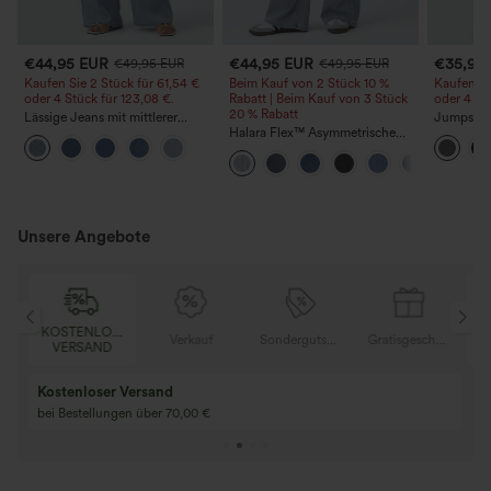
€44,95 EUR
€44,95 EUR
€35,95
€49,95 EUR
€49,95 EUR
Kaufen Sie 2 Stück für 61,54 €
Beim Kauf von 2 Stück 10 %
Kaufen Si
oder 4 Stück für 123,08 €.
Rabatt | Beim Kauf von 3 Stück
oder 4 St
20 % Rabatt
Lässige Jeans mit mittlerer
Jumpsuit 
Bundhöhe, Kordelzug und
Halara Flex™ Asymmetrische
Trägern, g
Taschen
Low-Rise-Jeans mit
weitem B
Reißverschlusstaschen, Baggy-
Stoff, läs
Stil, weitem Bein, gewaschen,
Peezy
lässig
Unsere Angebote
KOSTENLOSER
K
Gratisgeschenke
Verkauf
Sondergutschein
Gratisgeschenke
VERSAND
Kostenloser Versand
bei Bestellungen über 70,00 €