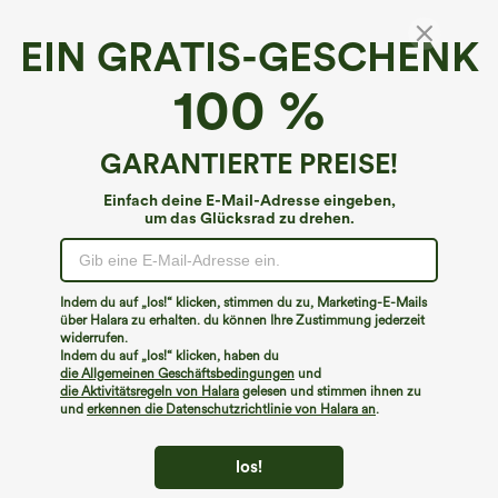
EIN GRATIS-GESCHENK
SoftlyZero™ Airy*
100 %
Softlyzero™ Airy Solid Thumb Hole Langarm-
Golfsportoberteil-UPF50+
4.5
(
274
)
GARANTIERTE PREISE!
€20,95 EUR
Einfach deine E-Mail-Adresse eingeben,
um das Glücksrad zu drehen.
Indem du auf „los!“ klicken, stimmen du zu, Marketing-E-Mails
über Halara zu erhalten. du können Ihre Zustimmung jederzeit
widerrufen.
Indem du auf „los!“ klicken, haben du
die Allgemeinen Geschäftsbedingungen
und
die Aktivitätsregeln von Halara
gelesen und stimmen ihnen zu
und
erkennen die Datenschutzrichtlinie von Halara an
.
los!