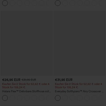
+29
Po-Form, Bauchkontrolle, Taschen und
formende Passform
€26,95 EUR
€31,95 EUR
€31,95 EUR
Kaufen Sie 2 Stück für 52,62 € oder 4
Kaufen Sie 2 Stück für 52,62 € oder 4
Stück für 105,24 €.
Stück für 105,24 €.
Halara Flex™ Dehnbare Stoffhose mit
Everyday Softlyzero™ Airy Crossover 2-
hohem Bund, Waffelmuster,
in-1-Mini-Tennisrock mit Seitentaschen-
+21
Seitentaschen und weitem Bein
Lucid-UPF50+