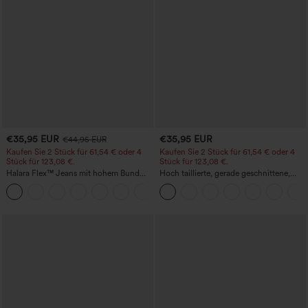
€35,95 EUR
€35,95 EUR
€44,95 EUR
Kaufen Sie 2 Stück für 61,54 € oder 4
Kaufen Sie 2 Stück für 61,54 € oder 4
Stück für 123,08 €.
Stück für 123,08 €.
Halara Flex™ Jeans mit hohem Bund
Hoch taillierte, gerade geschnittene,
und Taschen, gewaschener, lässiger
legere Leinen-Optik-Hose mit Taschen
+5
Bootcut