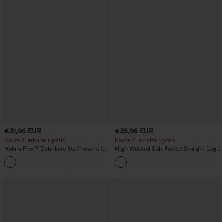
€31,95 EUR
€35,95 EUR
Kaufe 2, erhalte 1 gratis
Kaufe 2, erhalte 1 gratis
Halara Flex™ Dehnbare Stoffhose mit
High Waisted Side Pocket Straight Leg
hohem Bund und Seitentasche hinten
Work Pants
+13