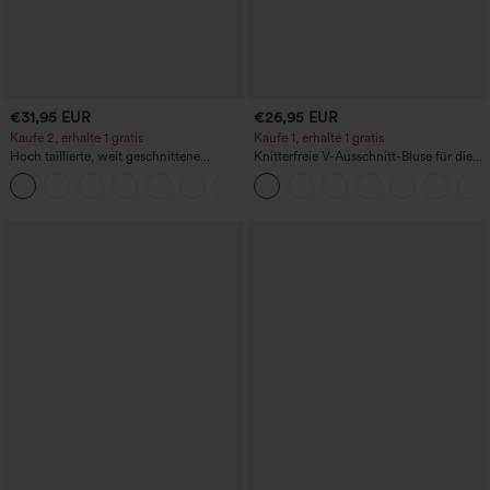
€31,95 EUR
€26,95 EUR
Kaufe 2, erhalte 1 gratis
Kaufe 1, erhalte 1 gratis
Hoch taillierte, weit geschnittene
Knitterfreie V-Ausschnitt-Bluse für die
Freizeithose aus Leinenmischung mit
Arbeit, kurzärmelig und oversized
+5
Kordelzug und Taschen