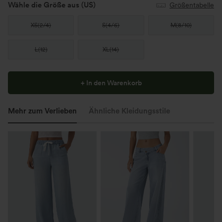
Wähle die Größe aus
(US)
Größentabelle
XS
(
2/4
)
S
(
4/6
)
M
(
8/10
)
L
(
12
)
XL
(
14
)
+ In den Warenkorb
Mehr zum Verlieben
Ähnliche Kleidungsstile