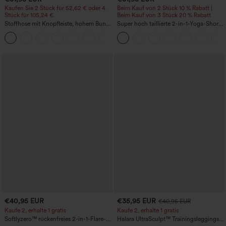
Kaufen Sie 2 Stück für 52,62 € oder 4
Beim Kauf von 2 Stück 10 % Rabatt |
Stück für 105,24 €.
Beim Kauf von 3 Stück 20 % Rabatt
Stoffhose mit Knopfleiste, hohem Bund,
Super hoch taillierte 2-in-1-Yoga-Shorts
mehreren Taschen und geradem Bein
mit Gesäßtasche und Seitentasche-
+22
längere Länge
€40,95 EUR
€35,95 EUR
€40,95 EUR
Kaufe 2, erhalte 1 gratis
Kaufe 2, erhalte 1 gratis
Softlyzero™ rückenfreies 2-in-1-Flare-
Halara UltraSculpt™ Trainingsleggings
Trainingskleid – Wannabe – Easy Peezy
mit hohem Bund – raffende Push-up-