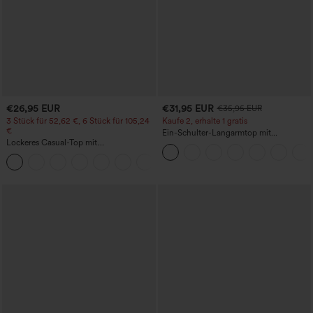
€26,95 EUR
€31,95 EUR
€35,95 EUR
3 Stück für 52,62 €, 6 Stück für 105,24
Kaufe 2, erhalte 1 gratis
€
Ein-Schulter-Langarmtop mit
Lockeres Casual-Top mit
Daumenloch, geschwungener Saum
Rundhalsausschnitt und
(High-Low), schnell trocknend – Yoga-
+1
Fledermausärmeln
Sporttop mit integriertem BH