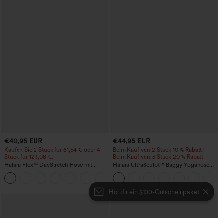
€40,95 EUR
€44,95 EUR
Kaufen Sie 2 Stück für 61,54 € oder 4
Beim Kauf von 2 Stück 10 % Rabatt |
Stück für 123,08 €.
Beim Kauf von 3 Stück 20 % Rabatt
Halara Flex™ DayStretch Hose mit
Halara UltraSculpt™ Baggy-Yogahose
mittlerer Bundhöhe, seitlicher
mit hohem Bund, Bauchkontrolle,
+12
Reißverschlusstasche und
Color-Block-Streifen und Taschen
Work‑Flare‑Schnitt
Hol dir ein $100-Gutscheinpaket