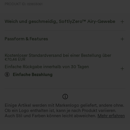
PRODUKT ID: 02803061
Weich und geschmeidig, SoftlyZero™ Airy-Gewebe
Fühle dich, als würdest du in der Luft schweben, mit unserem
superweichen Cool-Touch-Material.
Passform & Features
Vier-Wege-Stretch
Atmungsaktiv
Körperbetont
eingenähter BH
Rundhalsausschnitt
Kostenloser Standardversand bei einer Bestellung über
€70,46 EUR
überziehen
Golf
Unter der Brust
langärmlig
Kühles Tragegefühl
Weich und glänzend
Einfache Rückgabe innerhalb von 30 Tagen
Einfache Bezahlung
Feuchtigkeitsableitend
Einige Artikel werden mit Markenlogo geliefert, andere ohne.
Ob ein Logo enthalten ist, kann je nach Produkt variieren.
Auch Stil und Farben können leicht abweichen.
Mehr erfahren