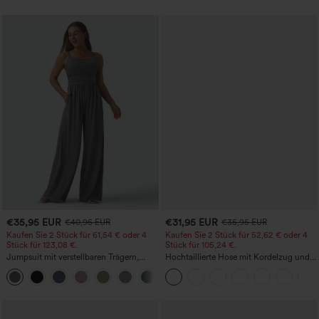
lässig
€35,95 EUR
€31,95 EUR
€40,95 EUR
€35,95 EUR
Kaufen Sie 2 Stück für 61,54 € oder 4
Kaufen Sie 2 Stück für 52,62 € oder 4
Stück für 123,08 €.
Stück für 105,24 €.
Jumpsuit mit verstellbaren Trägern,
Hochtaillierte Hose mit Kordelzug und
gerafftem Detail, weitem Bein und
Taschen, weitem Bein, lässig und locker
+10
meliertem Stoff, lässig, mit Taschen -
in Leinenoptik
Easy Peezy